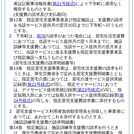
者証記載事項報告書
(
第21号様式
)
により下市町に遅滞なく
報告するものとする。
(支援費の請求及び支払期日)
第12条
指定居宅支援事業者及び指定施設は、支援費の請求
を当該サービス提供月の翌月10日までに下市町へ行うもの
とする。
2
下市町は、
前項
の請求があつた場合には、居宅生活支援費
にあつては、当該サービス提供月の翌々月末までに、施設
訓練等支援費にあつては、当該サービス提供月の翌月末ま
でに、当該サービスに係る支援費を指定居宅支援事業者及
び指定施設へ支払うものとする。
(居宅生活支援費の請求明細書等)
第13条
指定居宅支援事業者は、居宅生活支援費の請求を行
うときは、厚生労働省令で定める居宅支援費明細書ととも
に、指定居宅介護にあつては、居宅介護サービス提供実績
記録票
(
第22号様式
)
の写し、指定デイサービスにあつて
は、デイサービス提供実績記録票
(
第23号様式
)
の写し、指
定短期入所にあつては短期入所サービス提供実績記録票
(
第
24号様式
)
の写しを、指定居宅支援費請求書に添付するもの
とする。
2
居宅支援サービス利用者負担額管理表を回収した事業者に
あつては、あわせてこれを添付するものとする。
(施設訓練等支援費の請求明細書)
第14条
指定施設は、施設訓練等支援費の請求を行うとき
は、厚生労働省令で定める施設訓練等支援費明細書を、指