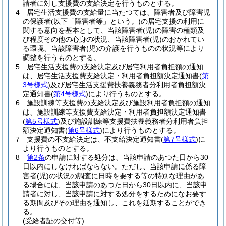
請者に対し支援費の支給決定を行うものとする。
4
居宅生活支援費の支給量に当たつては、障害者及び障害児
の保護者
(以下「障害者等」という。)
の居宅支援の利用に
関する意向を基本として、当該障害者
(児)
の障害の種類及
び程度その他の心身の状況、当該障害者
(児)
のおかれてい
る環境、当該障害者
(児)
の介護を行うものの状況等により
調整を行うものとする。
5
居宅生活支援費の支給決定及び居宅利用者負担額の通知
は、居宅生活支援費支給決定・利用者負担額決定通知書
(
第
3号様式
)
及び居宅生活支援費扶養義務者分利用者負担額決
定通知書
(
第4号様式
)
により行うものとする。
6
施設訓練等支援費の支給決定及び施設利用者負担額の通知
は、施設訓練等支援費支給決定・利用者負担額決定通知書
(
第5号様式
)
及び施設訓練等支援費扶養義務者分利用者負担
額決定通知書
(
第6号様式
)
により行うものとする。
7
支援費の不支給決定は、不支給決定通知書
(
第7号様式
)
に
より行うものとする。
8
第2条
の申請に対する処分は、当該申請のあつた日から30
日以内にしなければならない。
ただし、当該申請に係る障
害者
(児)
の状況の調査に日時を要する等の特別な理由があ
る場合には、当該申請のあつた日から30日以内に、当該申
請者に対し、当該申請に対する処分をするためになお要す
る期間及びその理由を通知し、これを延期することができ
る。
(受給者証の交付等)