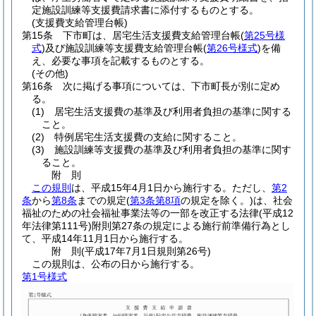
定施設訓練等支援費請求書に添付するものとする。
(支援費支給管理台帳)
第15条
下市町は、居宅生活支援費支給管理台帳
(
第25号様
式
)
及び施設訓練等支援費支給管理台帳
(
第26号様式
)
を備
え、必要な事項を記載するものとする。
(その他)
第16条
次に掲げる事項については、下市町長が別に定め
る。
(1)
居宅生活支援費の基準及び利用者負担の基準に関する
こと。
(2)
特例居宅生活支援費の支給に関すること。
(3)
施設訓練等支援費の基準及び利用者負担の基準に関す
ること。
附
則
この規則
は、平成15年4月1日から施行する。
ただし、
第2
条
から
第8条
までの規定
(
第3条第8項
の規定を除く。)
は、社会
福祉のための社会福祉事業法等の一部を改正する法律
(平成12
年法律第111号)
附則第27条の規定による施行前準備行為とし
て、平成14年11月1日から施行する。
附
則
(平成17年7月1日
規則第26号)
この規則は、公布の日から施行する。
第1号様式