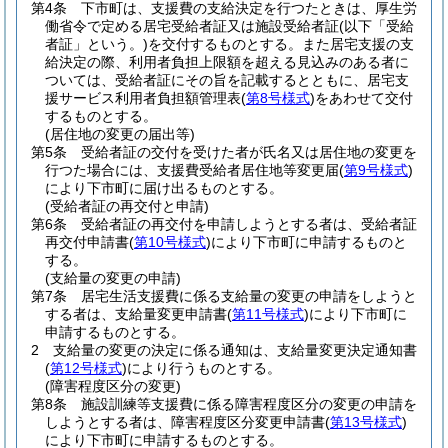
第4条
下市町は、支援費の支給決定を行つたときは、厚生労
働省令で定める居宅受給者証又は施設受給者証
(以下「受給
者証」という。)
を交付するものとする。
また居宅支援の支
給決定の際、利用者負担上限額を超える見込みのある者に
ついては、受給者証にその旨を記載するとともに、居宅支
援サービス利用者負担額管理表
(
第8号様式
)
をあわせて交付
するものとする。
(居住地の変更の届出等)
第5条
受給者証の交付を受けた者が氏名又は居住地の変更を
行つた場合には、支援費受給者居住地等変更届
(
第9号様式
)
により下市町に届け出るものとする。
(受給者証の再交付と申請)
第6条
受給者証の再交付を申請しようとする者は、受給者証
再交付申請書
(
第10号様式
)
により下市町に申請するものと
する。
(支給量の変更の申請)
第7条
居宅生活支援費に係る支給量の変更の申請をしようと
する者は、支給量変更申請書
(
第11号様式
)
により下市町に
申請するものとする。
2
支給量の変更の決定に係る通知は、支給量変更決定通知書
(
第12号様式
)
により行うものとする。
(障害程度区分の変更)
第8条
施設訓練等支援費に係る障害程度区分の変更の申請を
しようとする者は、障害程度区分変更申請書
(
第13号様式
)
により下市町に申請するものとする。