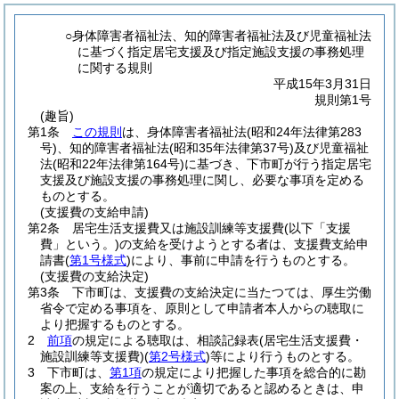
○身体障害者福祉法、知的障害者福祉法及び児童福祉法
に基づく指定居宅支援及び指定施設支援の事務処理
に関する規則
平成15年3月31日
規則第1号
(趣旨)
第1条
この規則
は、身体障害者福祉法
(昭和24年法律第283
号)
、知的障害者福祉法
(昭和35年法律第37号)
及び児童福祉
法
(昭和22年法律第164号)
に基づき、下市町が行う指定居宅
支援及び施設支援の事務処理に関し、必要な事項を定める
ものとする。
(支援費の支給申請)
第2条
居宅生活支援費又は施設訓練等支援費
(以下「支援
費」という。)
の支給を受けようとする者は、支援費支給申
請書
(
第1号様式
)
により、事前に申請を行うものとする。
(支援費の支給決定)
第3条
下市町は、支援費の支給決定に当たつては、厚生労働
省令で定める事項を、原則として申請者本人からの聴取に
より把握するものとする。
2
前項
の規定による聴取は、相談記録表
(居宅生活支援費・
施設訓練等支援費)
(
第2号様式
)
等により行うものとする。
3
下市町は、
第1項
の規定により把握した事項を総合的に勘
案の上、支給を行うことが適切であると認めるときは、申