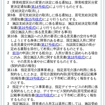
2
障害程度区分の変更の決定に係る通知は、障害程度区分変
更決定通知書
(
第14号様式
)
により行うものとする。
(支給決定の取消し)
第9条
居宅支給決定の取消しに係る通知は、居宅支給決定取
消通知書
(
第15号様式
)
により行うものとする。
2
施設支給決定の取消しに係る通知は、施設支給決定取消通
知書
(
第16号様式
)
により行うものとする。
(国立施設入所に係る意見書に関する事項)
第10条
国立施設への入所の要否に係る意見書の交付を申請
しようとする身体に障害のある者は、国立施設入所に関す
る意見書交付申請書
(
第17号様式
)
に、当該国立施設の長が
定める書類を添付して村長に申請するものとする。
2
前項
の申請に対する処分は、入所が適当と認められる場合
にのみ、国立施設入所に関する意見書
(
第18号様式
)
によ
り、その意見を速やかに通知するものとする。
(契約内容の報告)
第11条
指定居宅介護事業者は、指定居宅介護の利用に係る
契約をしたときは、居宅介護契約内容
(居宅受給者証記載事
項)
報告書
(
第19号様式
)
により下市町に遅滞なく報告するも
のとする。
2
指定デイサービス事業者は、指定デイサービスの利用に係
る契約をしたときは、デイサービス契約内容
(居宅受給者証
記載事項)
報告書
(
第20号様式
)
により下市町に遅滞なく報告
するものとする。
3
指定施設は、障害者の入所又は退所に際しては、施設受給