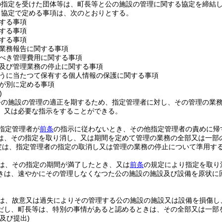
の指定を受けた団体等は、町長等と公の施設の管理に関する協定を締結
る協定で定める事項は、次のとおりとする。
する事項
する事項
する事項
業務報告に関する事項
べき管理費用に関する事項
及び管理業務の停止に関する事項
うに当たつて保有する個人情報の保護に関する事項
が別に定める事項
)
公の施設の管理の適正を期するため、指定管理者に対し、その管理の業
、又は必要な指示をすることができる。
指定管理者が
前条
の指示に従わないとき、その他指定管理者の責めに帰
は、その指定を取り消し、又は期間を定めて管理の業務の全部又は一部
定は、指定管理者の指定の取消し又は管理の業務の停止について準用す
は、その指定の期間が満了したとき、又は
前条
の規定により指定を取り
きは、速やかにその管理しなくなつた公の施設の施設及び設備を原状に
は、故意又は過失によりその管理する公の施設の施設又は設備を損傷し
だし、町長等は、特別の事情があると認めるときは、その全部又は一部
及び提出)