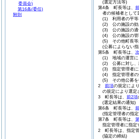
(選定方法等)
委員会)
第4条
町長等は、
第16条
(委任)
者の候補者として
附則
(1)
利用者の平等
(2)
公の施設の効
(3)
公の施設の適
(4)
公の施設の管
(5)
その他町長等
(公募によらない
第5条
町長等は、
(1)
地域の運営に
(2)
公募に対し、
(3)
指定管理者に
(4)
指定管理者の
(5)
その他公募を
2
前項
の規定によ
の規定により選定
3
町長等は、
前2項
(選定結果の通知)
第6条
町長等は、
前
(指定管理者の指定
第7条
町長等は、
第
指定管理者に指定
2
町長等は、指定
(協定の締結)