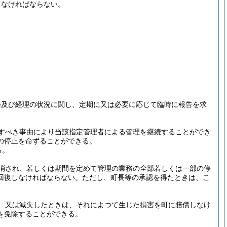
しなければならない。
務及び経理の状況に関し、定期に又は必要に応じて臨時に報告を求
すべき事由により当該指定管理者による管理を継続することができ
の停止を命ずることができる。
る。
消され、若しくは期間を定めて管理の業務の全部若しくは一部の停
回復しなければならない。
ただし、町長等の承認を得たときは、こ
、又は滅失したときは、それによつて生じた損害を町に賠償しなけ
を免除することができる。