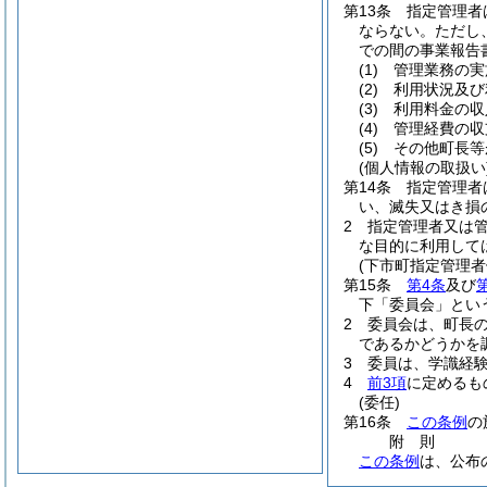
第13条
指定管理者
ならない。
ただし
での間の事業報告
(1)
管理業務の実
(2)
利用状況及び
(3)
利用料金の収
(4)
管理経費の収
(5)
その他町長等
(個人情報の取扱い
第14条
指定管理者
い、滅失又はき損
2
指定管理者又は
な目的に利用して
(下市町指定管理者
第15条
第4条
及び
下「委員会」とい
2
委員会は、町長
であるかどうかを
3
委員は、学識経
4
前3項
に定めるも
(委任)
第16条
この条例
の
附
則
この条例
は、公布