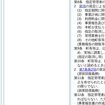
第8条
指定管理者
2
前項
の規定によ
(1)
指定期間に関
(2)
事業計画に関
(3)
利用料金に関
(4)
事業報告及び
(5)
本町が支払う
(6)
指定の取消し
(7)
管理業務を行
(8)
その他町長等
(業務報告の聴取等
第9条
町長等は、
め、実地に調査し
(指定の取消し等)
第10条
町長等は、
ないと認めるとき
2
第7条第2項
の規
(原状回復義務)
第11条
指定管理者
止を命ぜられたと
の限りでない。
(損害賠償義務)
第12条
指定管理者
ればならない。
た
(事業報告書の作成