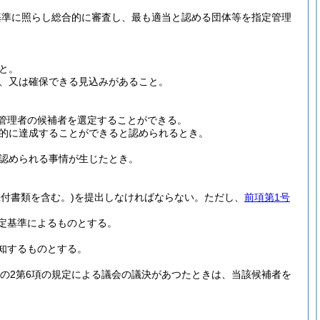
基準に照らし総合的に審査し、最も適当と認める団体等を指定管理
と。
、又は確保できる見込みがあること。
管理者の候補者を選定することができる。
的に達成することができると認められるとき。
認められる事情が生じたとき。
添付書類を含む。)
を提出しなければならない。
ただし、
前項第1号
定基準によるものとする。
知するものとする。
条の2第6項の規定による議会の議決があつたときは、当該候補者を