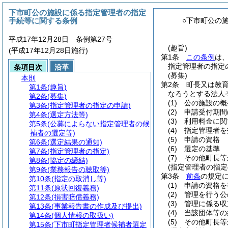
下市町公の施設に係る指定管理者の指定
手続等に関する条例
○下市町公の
平成17年12月28日 条例第27号
(趣旨)
(平成17年12月28日施行)
第1条
この条例
は
指定管理者の指定
条項目次
沿革
(募集)
本則
第2条
町長又は教
第1条
(趣旨)
なろうとする法人
第2条
(募集)
(1)
公の施設の概
第3条
(指定管理者の指定の申請)
(2)
申請受付期間
第4条
(選定方法等)
(3)
利用料金に関
第5条
(公募によらない指定管理者の候
(4)
指定管理者を
補者の選定等)
(5)
申請の資格
第6条
(選定結果の通知)
(6)
選定の基準
第7条
(指定管理者の指定)
(7)
その他町長等
第8条
(協定の締結)
(指定管理者の指定
第9条
(業務報告の聴取等)
第3条
前条
の規定
第10条
(指定の取消し等)
(1)
申請の資格を
第11条
(原状回復義務)
(2)
管理を行う公
第12条
(損害賠償義務)
(3)
管理に係る収
第13条
(事業報告書の作成及び提出)
(4)
当該団体等の
第14条
(個人情報の取扱い)
(5)
その他町長等
第15条
(下市町指定管理者候補者選定