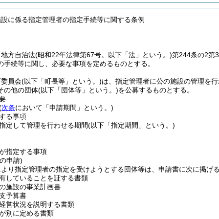
施設に係る指定管理者の指定手続等に関する条例
、地方自治法
(昭和22年法律第67号。以下「法」という。)
第244条の2
の手続等に関し、必要な事項を定めるものとする。
育委員会
(以下「町長等」という。)
は、指定管理者に公の施設の管理を行
その他の団体
(以下「団体等」という。)
を公募するものとする。
要
(
次条
において「申請期間」という。)
する事項
指定して管理を行わせる期間
(以下「指定期間」という。)
が指定する事項
の申請)
により指定管理者の指定を受けようとする団体等は、申請書に次に掲げ
有していることを証する書類
の施設の事業計画書
支予算書
経営状況を説明する書類
が別に定める書類