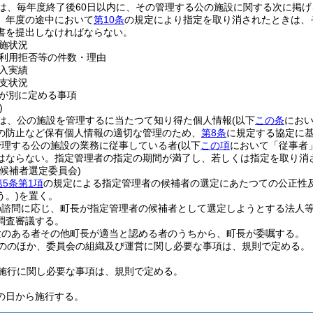
は、毎年度終了後60日以内に、その管理する公の施設に関する次に掲
、年度の途中において
第10条
の規定により指定を取り消されたときは、
書を提出しなければならない。
施状況
利用拒否等の件数・理由
入実績
支状況
が別に定める事項
)
は、公の施設を管理するに当たつて知り得た個人情報
(以下
この条
におい
の防止など保有個人情報の適切な管理のため、
第8条
に規定する協定に
管理する公の施設の業務に従事している者
(以下
この項
において「従事者
はならない。
指定管理者の指定の期間が満了し、若しくは指定を取り消
候補者選定委員会)
第5条第1項
の規定による指定管理者の候補者の選定にあたつての公正性
う。)
を置く。
の諮問に応じ、町長が指定管理者の候補者として選定しようとする法人
調査審議する。
験のある者その他町長が適当と認める者のうちから、町長が委嘱する。
ののほか、委員会の組織及び運営に関し必要な事項は、規則で定める。
施行に関し必要な事項は、規則で定める。
の日から施行する。