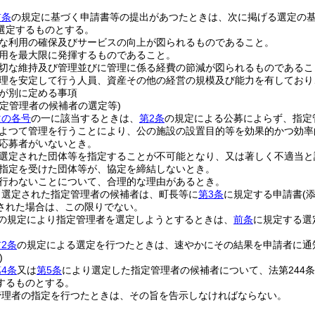
前条
の規定に基づく申請書等の提出があつたときは、次に掲げる選定の
選定するものとする。
な利用の確保及びサービスの向上が図られるものであること。
用を最大限に発揮するものであること。
切な維持及び管理並びに管理に係る経費の節減が図られるものであるこ
理を安定して行う人員、資産その他の経営の規模及び能力を有しており
が別に定める事項
指定管理者の候補者の選定等)
次の各号
の一に該当するときは、
第2条
の規定による公募によらず、指定
よつて管理を行うことにより、公の施設の設置目的等を効果的かつ効率
応募者がいないとき。
選定された団体等を指定することが不可能となり、又は著しく不適当と
指定を受けた団体等が、協定を締結しないとき。
行わないことについて、合理的な理由があるとき。
り選定された指定管理者の候補者は、町長等に
第3条
に規定する申請書
(
された場合は、この限りでない。
の規定により指定管理者を選定しようとするときは、
前条
に規定する選
2条
の規定による選定を行つたときは、速やかにその結果を申請者に通
)
4条
又は
第5条
により選定した指定管理者の候補者について、法第244
するものとする。
管理者の指定を行つたときは、その旨を告示しなければならない。