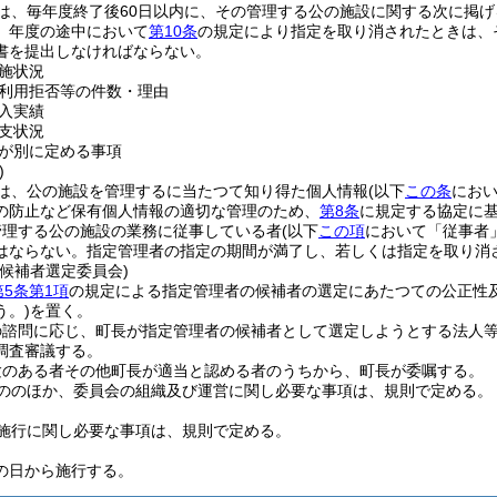
は、毎年度終了後60日以内に、その管理する公の施設に関する次に掲
、年度の途中において
第10条
の規定により指定を取り消されたときは、
書を提出しなければならない。
施状況
利用拒否等の件数・理由
入実績
支状況
が別に定める事項
)
は、公の施設を管理するに当たつて知り得た個人情報
(以下
この条
におい
の防止など保有個人情報の適切な管理のため、
第8条
に規定する協定に
管理する公の施設の業務に従事している者
(以下
この項
において「従事者
はならない。
指定管理者の指定の期間が満了し、若しくは指定を取り消
候補者選定委員会)
第5条第1項
の規定による指定管理者の候補者の選定にあたつての公正性
う。)
を置く。
の諮問に応じ、町長が指定管理者の候補者として選定しようとする法人
調査審議する。
験のある者その他町長が適当と認める者のうちから、町長が委嘱する。
ののほか、委員会の組織及び運営に関し必要な事項は、規則で定める。
施行に関し必要な事項は、規則で定める。
の日から施行する。