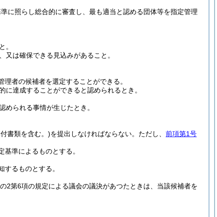
基準に照らし総合的に審査し、最も適当と認める団体等を指定管理
と。
、又は確保できる見込みがあること。
管理者の候補者を選定することができる。
的に達成することができると認められるとき。
認められる事情が生じたとき。
添付書類を含む。)
を提出しなければならない。
ただし、
前項第1号
定基準によるものとする。
知するものとする。
条の2第6項の規定による議会の議決があつたときは、当該候補者を