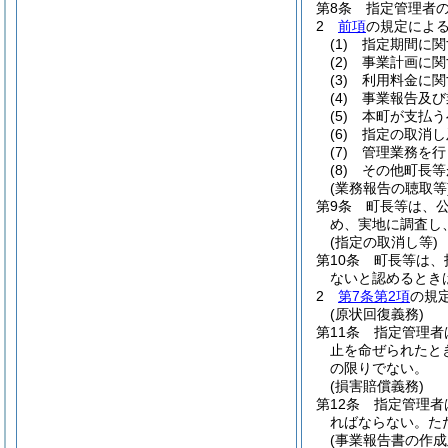
第8条
指定管理者
2
前項
の規定によ
(1)
指定期間に関
(2)
事業計画に関
(3)
利用料金に関
(4)
事業報告及び
(5)
本町が支払う
(6)
指定の取消し
(7)
管理業務を行
(8)
その他町長等
(業務報告の聴取等
第9条
町長等は、
め、実地に調査し
(指定の取消し等)
第10条
町長等は、
ないと認めるとき
2
第7条第2項
の規
(原状回復義務)
第11条
指定管理者
止を命ぜられたと
の限りでない。
(損害賠償義務)
第12条
指定管理者
ればならない。
た
(事業報告書の作成