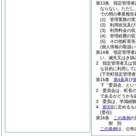
第13条
指定管理者
ならない。
ただし
での間の事業報告
(1)
管理業務の実
(2)
利用状況及び
(3)
利用料金の収
(4)
管理経費の収
(5)
その他町長等
(個人情報の取扱い
第14条
指定管理者
い、滅失又はき損
2
指定管理者又は
な目的に利用して
(下市町指定管理者
第15条
第4条
及び
下「委員会」とい
2
委員会は、町長
であるかどうかを
3
委員は、学識経
4
前3項
に定めるも
(委任)
第16条
この条例
の
附
則
この条例
は、公布