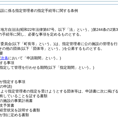
施設に係る指定管理者の指定手続等に関する条例
、地方自治法
(昭和22年法律第67号。以下「法」という。)
第244条の2
の手続等に関し、必要な事項を定めるものとする。
育委員会
(以下「町長等」という。)
は、指定管理者に公の施設の管理を行
その他の団体
(以下「団体等」という。)
を公募するものとする。
要
(
次条
において「申請期間」という。)
する事項
指定して管理を行わせる期間
(以下「指定期間」という。)
が指定する事項
の申請)
により指定管理者の指定を受けようとする団体等は、申請書に次に掲げ
有していることを証する書類
の施設の事業計画書
支予算書
経営状況を説明する書類
が別に定める書類