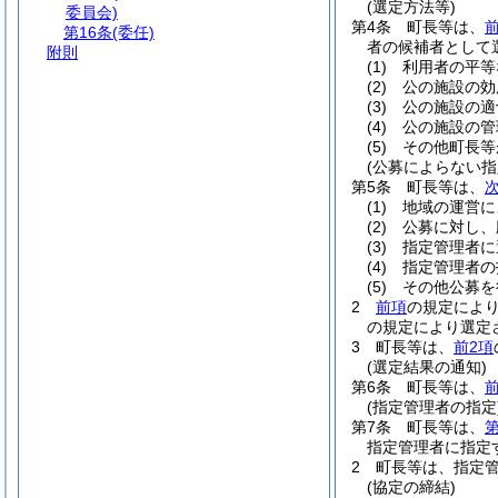
(選定方法等)
委員会)
第4条
町長等は、
第16条
(委任)
者の候補者として
附則
(1)
利用者の平等
(2)
公の施設の効
(3)
公の施設の適
(4)
公の施設の管
(5)
その他町長等
(公募によらない
第5条
町長等は、
(1)
地域の運営に
(2)
公募に対し、
(3)
指定管理者に
(4)
指定管理者の
(5)
その他公募を
2
前項
の規定によ
の規定により選定
3
町長等は、
前2項
(選定結果の通知)
第6条
町長等は、
前
(指定管理者の指定
第7条
町長等は、
第
指定管理者に指定
2
町長等は、指定
(協定の締結)