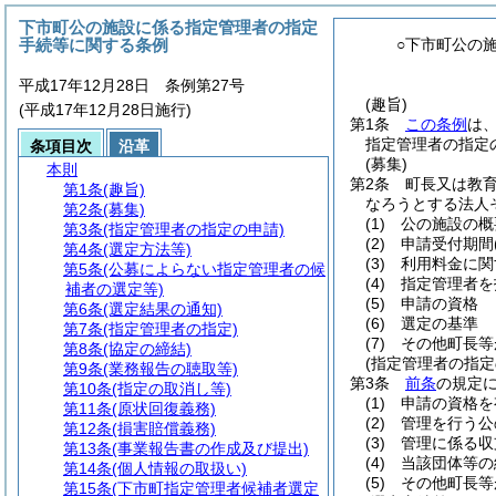
下市町公の施設に係る指定管理者の指定
手続等に関する条例
○下市町公の
平成17年12月28日 条例第27号
(趣旨)
(平成17年12月28日施行)
第1条
この条例
は
指定管理者の指定
条項目次
沿革
(募集)
本則
第2条
町長又は教
第1条
(趣旨)
なろうとする法人
第2条
(募集)
(1)
公の施設の概
第3条
(指定管理者の指定の申請)
(2)
申請受付期間
第4条
(選定方法等)
(3)
利用料金に関
第5条
(公募によらない指定管理者の候
(4)
指定管理者を
補者の選定等)
(5)
申請の資格
第6条
(選定結果の通知)
(6)
選定の基準
第7条
(指定管理者の指定)
(7)
その他町長等
第8条
(協定の締結)
(指定管理者の指定
第9条
(業務報告の聴取等)
第3条
前条
の規定
第10条
(指定の取消し等)
(1)
申請の資格を
第11条
(原状回復義務)
(2)
管理を行う公
第12条
(損害賠償義務)
(3)
管理に係る収
第13条
(事業報告書の作成及び提出)
(4)
当該団体等の
第14条
(個人情報の取扱い)
(5)
その他町長等
第15条
(下市町指定管理者候補者選定