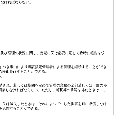
しなければならない。
務及び経理の状況に関し、定期に又は必要に応じて臨時に報告を求
すべき事由により当該指定管理者による管理を継続することができ
の停止を命ずることができる。
る。
消され、若しくは期間を定めて管理の業務の全部若しくは一部の停
回復しなければならない。
ただし、町長等の承認を得たときは、こ
、又は滅失したときは、それによつて生じた損害を町に賠償しなけ
を免除することができる。