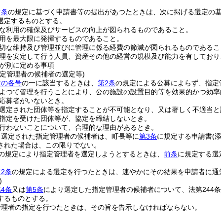
前条
の規定に基づく申請書等の提出があつたときは、次に掲げる選定の
選定するものとする。
な利用の確保及びサービスの向上が図られるものであること。
用を最大限に発揮するものであること。
切な維持及び管理並びに管理に係る経費の節減が図られるものであるこ
理を安定して行う人員、資産その他の経営の規模及び能力を有しており
が別に定める事項
指定管理者の候補者の選定等)
次の各号
の一に該当するときは、
第2条
の規定による公募によらず、指定
よつて管理を行うことにより、公の施設の設置目的等を効果的かつ効率
応募者がいないとき。
選定された団体等を指定することが不可能となり、又は著しく不適当と
指定を受けた団体等が、協定を締結しないとき。
行わないことについて、合理的な理由があるとき。
り選定された指定管理者の候補者は、町長等に
第3条
に規定する申請書
(
された場合は、この限りでない。
の規定により指定管理者を選定しようとするときは、
前条
に規定する選
2条
の規定による選定を行つたときは、速やかにその結果を申請者に通
)
4条
又は
第5条
により選定した指定管理者の候補者について、法第244
するものとする。
管理者の指定を行つたときは、その旨を告示しなければならない。