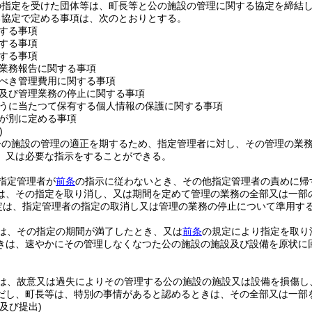
の指定を受けた団体等は、町長等と公の施設の管理に関する協定を締結
る協定で定める事項は、次のとおりとする。
する事項
する事項
する事項
業務報告に関する事項
べき管理費用に関する事項
及び管理業務の停止に関する事項
うに当たつて保有する個人情報の保護に関する事項
が別に定める事項
)
公の施設の管理の適正を期するため、指定管理者に対し、その管理の業
、又は必要な指示をすることができる。
指定管理者が
前条
の指示に従わないとき、その他指定管理者の責めに帰
は、その指定を取り消し、又は期間を定めて管理の業務の全部又は一部
定は、指定管理者の指定の取消し又は管理の業務の停止について準用す
は、その指定の期間が満了したとき、又は
前条
の規定により指定を取り
きは、速やかにその管理しなくなつた公の施設の施設及び設備を原状に
は、故意又は過失によりその管理する公の施設の施設又は設備を損傷し
だし、町長等は、特別の事情があると認めるときは、その全部又は一部
及び提出)