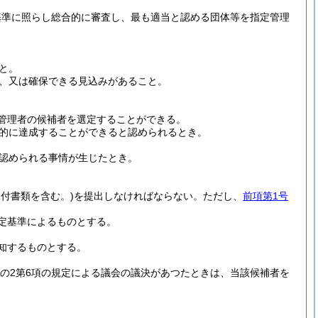
基準に照らし総合的に審査し、最も適当と認める団体等を指定管理
と。
、又は確保できる見込みがあること。
管理者の候補者を選定することができる。
的に達成することができると認められるとき。
認められる事情が生じたとき。
添付書類を含む。)
を提出しなければならない。
ただし、
前項第1号
定基準によるものとする。
知するものとする。
条の2第6項の規定による議会の議決があつたときは、当該候補者を