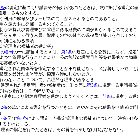
前条
の規定に基づく申請書等の提出があつたときは、次に掲げる選定の
選定するものとする。
な利用の確保及びサービスの向上が図られるものであること。
用を最大限に発揮するものであること。
切な維持及び管理並びに管理に係る経費の節減が図られるものであるこ
理を安定して行う人員、資産その他の経営の規模及び能力を有しており
が別に定める事項
指定管理者の候補者の選定等)
次の各号
の一に該当するときは、
第2条
の規定による公募によらず、指定
よつて管理を行うことにより、公の施設の設置目的等を効果的かつ効率
応募者がいないとき。
選定された団体等を指定することが不可能となり、又は著しく不適当と
指定を受けた団体等が、協定を締結しないとき。
行わないことについて、合理的な理由があるとき。
り選定された指定管理者の候補者は、町長等に
第3条
に規定する申請書
(
された場合は、この限りでない。
の規定により指定管理者を選定しようとするときは、
前条
に規定する選
2条
の規定による選定を行つたときは、速やかにその結果を申請者に通
)
4条
又は
第5条
により選定した指定管理者の候補者について、法第244
するものとする。
管理者の指定を行つたときは、その旨を告示しなければならない。