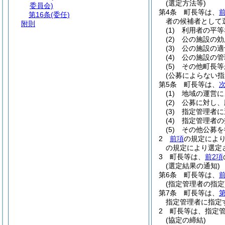
(選定方法等)
委員会)
第4条
町長等は、
第16条
(委任)
者の候補者として
附則
(1)
利用者の平等
(2)
公の施設の効
(3)
公の施設の適
(4)
公の施設の管
(5)
その他町長等
(公募によらない
第5条
町長等は、
(1)
地域の運営に
(2)
公募に対し、
(3)
指定管理者に
(4)
指定管理者の
(5)
その他公募を
2
前項
の規定によ
の規定により選定
3
町長等は、
前2項
(選定結果の通知)
第6条
町長等は、
前
(指定管理者の指定
第7条
町長等は、
第
指定管理者に指定
2
町長等は、指定
(協定の締結)