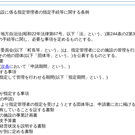
施設に係る指定管理者の指定手続等に関する条例
、地方自治法
(昭和22年法律第67号。以下「法」という。)
第244条の2
の手続等に関し、必要な事項を定めるものとする。
育委員会
(以下「町長等」という。)
は、指定管理者に公の施設の管理を行
その他の団体
(以下「団体等」という。)
を公募するものとする。
要
(
次条
において「申請期間」という。)
する事項
指定して管理を行わせる期間
(以下「指定期間」という。)
が指定する事項
の申請)
により指定管理者の指定を受けようとする団体等は、申請書に次に掲げ
有していることを証する書類
の施設の事業計画書
支予算書
経営状況を説明する書類
が別に定める書類