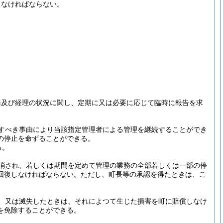
しなければならない。
務及び経理の状況に関し、定期に又は必要に応じて臨時に報告を求
すべき事由により当該指定管理者による管理を継続することができ
の停止を命ずることができる。
る。
消され、若しくは期間を定めて管理の業務の全部若しくは一部の停
回復しなければならない。
ただし、町長等の承認を得たときは、こ
、又は滅失したときは、それによつて生じた損害を町に賠償しなけ
を免除することができる。