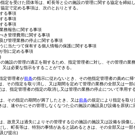
の指定を受けた団体等は、町長等と公の施設の管理に関する協定を締結
る協定で定める事項は、次のとおりとする。
する事項
する事項
する事項
業務報告に関する事項
べき管理費用に関する事項
及び管理業務の停止に関する事項
うに当たつて保有する個人情報の保護に関する事項
が別に定める事項
)
公の施設の管理の適正を期するため、指定管理者に対し、その管理の業
、又は必要な指示をすることができる。
指定管理者が
前条
の指示に従わないとき、その他指定管理者の責めに帰
は、その指定を取り消し、又は期間を定めて管理の業務の全部又は一部
定は、指定管理者の指定の取消し又は管理の業務の停止について準用す
は、その指定の期間が満了したとき、又は
前条
の規定により指定を取り
きは、速やかにその管理しなくなつた公の施設の施設及び設備を原状に
は、故意又は過失によりその管理する公の施設の施設又は設備を損傷し
だし、町長等は、特別の事情があると認めるときは、その全部又は一部
及び提出)