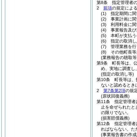
第8条
指定管理者
2
前項
の規定によ
(1)
指定期間に関
(2)
事業計画に関
(3)
利用料金に関
(4)
事業報告及び
(5)
本町が支払う
(6)
指定の取消し
(7)
管理業務を行
(8)
その他町長等
(業務報告の聴取等
第9条
町長等は、
め、実地に調査し
(指定の取消し等)
第10条
町長等は、
ないと認めるとき
2
第7条第2項
の規
(原状回復義務)
第11条
指定管理者
止を命ぜられたと
の限りでない。
(損害賠償義務)
第12条
指定管理者
ればならない。
た
(事業報告書の作成