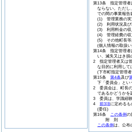
第13条
指定管理者
ならない。
ただし
での間の事業報告
(1)
管理業務の実
(2)
利用状況及び
(3)
利用料金の収
(4)
管理経費の収
(5)
その他町長等
(個人情報の取扱い
第14条
指定管理者
い、滅失又はき損
2
指定管理者又は
な目的に利用して
(下市町指定管理者
第15条
第4条
及び
下「委員会」とい
2
委員会は、町長
であるかどうかを
3
委員は、学識経
4
前3項
に定めるも
(委任)
第16条
この条例
の
附
則
この条例
は、公布