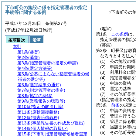
下市町公の施設に係る指定管理者の指定
手続等に関する条例
○下市町公の
平成17年12月28日 条例第27号
(趣旨)
(平成17年12月28日施行)
第1条
この条例
は
指定管理者の指定
条項目次
沿革
(募集)
本則
第2条
町長又は教
第1条
(趣旨)
なろうとする法人
第2条
(募集)
(1)
公の施設の概
第3条
(指定管理者の指定の申請)
(2)
申請受付期間
第4条
(選定方法等)
(3)
利用料金に関
第5条
(公募によらない指定管理者の候
(4)
指定管理者を
補者の選定等)
(5)
申請の資格
第6条
(選定結果の通知)
(6)
選定の基準
第7条
(指定管理者の指定)
(7)
その他町長等
第8条
(協定の締結)
(指定管理者の指定
第9条
(業務報告の聴取等)
第3条
前条
の規定
第10条
(指定の取消し等)
(1)
申請の資格を
第11条
(原状回復義務)
(2)
管理を行う公
第12条
(損害賠償義務)
(3)
管理に係る収
第13条
(事業報告書の作成及び提出)
(4)
当該団体等の
第14条
(個人情報の取扱い)
(5)
その他町長等
第15条
(下市町指定管理者候補者選定