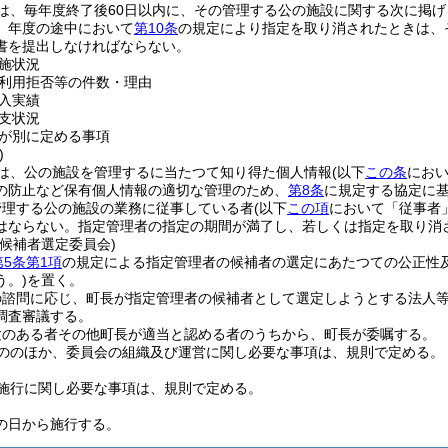
は、毎年度終了後60日以内に、その管理する公の施設に関する次に掲
、年度の途中において
第10条
の規定により指定を取り消されたときは、
書を提出しなければならない。
施状況
利用拒否等の件数・理由
入実績
支状況
が別に定める事項
)
は、公の施設を管理するに当たつて知り得た個人情報
(以下
この条
におい
の防止など保有個人情報の適切な管理のため、
第8条
に規定する協定に
管理する公の施設の業務に従事している者
(以下
この項
において「従事者
はならない。
指定管理者の指定の期間が満了し、若しくは指定を取り消
候補者選定委員会)
第5条第1項
の規定による指定管理者の候補者の選定にあたつての公正性
う。)
を置く。
の諮問に応じ、町長が指定管理者の候補者として選定しようとする法人
調査審議する。
験のある者その他町長が適当と認める者のうちから、町長が委嘱する。
ののほか、委員会の組織及び運営に関し必要な事項は、規則で定める。
施行に関し必要な事項は、規則で定める。
の日から施行する。