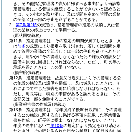
き、その他指定管理者の責めに帰すべき事由により当該指
定管理者による管理を継続することができないと認めると
きは、その指定を取り消し、又は期間を定めて管理の業務
の全部又は一部の停止を命ずることができる。
2
第7条第2項
の規定は、指定管理者の指定の取消し又は管
理の業務の停止について準用する。
(原状回復義務)
第11条
指定管理者は、その指定の期間が満了したとき、又
は
前条
の規定により指定を取り消され、若しくは期間を定
めて管理の業務の全部若しくは一部の停止を命ぜられたと
きは、速やかにその管理しなくなつた公の施設の施設及び
設備を原状に回復しなければならない。
ただし、町長等の
承認を得たときは、この限りでない。
(損害賠償義務)
第12条
指定管理者は、故意又は過失によりその管理する公
の施設の施設又は設備を損傷し、又は滅失したときは、そ
れによつて生じた損害を町に賠償しなければならない。
た
だし、町長等は、特別の事情があると認めるときは、その
全部又は一部を免除することができる。
(事業報告書の作成及び提出)
第13条
指定管理者は、毎年度終了後60日以内に、その管理
する公の施設に関する次に掲げる事項を記載した事業報告
書を作成し、町長等に提出しなければならない。
ただし、
年度の途中において
第10条
の規定により指定を取り消され
たときは、その取り消された日から起算して60日以内に当