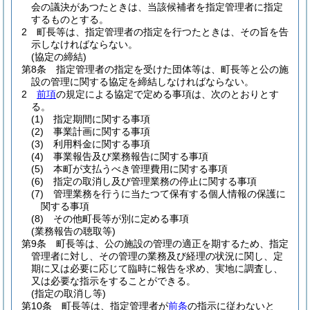
会の議決があつたときは、当該候補者を指定管理者に指定
するものとする。
2
町長等は、指定管理者の指定を行つたときは、その旨を告
示しなければならない。
(協定の締結)
第8条
指定管理者の指定を受けた団体等は、町長等と公の施
設の管理に関する協定を締結しなければならない。
2
前項
の規定による協定で定める事項は、次のとおりとす
る。
(1)
指定期間に関する事項
(2)
事業計画に関する事項
(3)
利用料金に関する事項
(4)
事業報告及び業務報告に関する事項
(5)
本町が支払うべき管理費用に関する事項
(6)
指定の取消し及び管理業務の停止に関する事項
(7)
管理業務を行うに当たつて保有する個人情報の保護に
関する事項
(8)
その他町長等が別に定める事項
(業務報告の聴取等)
第9条
町長等は、公の施設の管理の適正を期するため、指定
管理者に対し、その管理の業務及び経理の状況に関し、定
期に又は必要に応じて臨時に報告を求め、実地に調査し、
又は必要な指示をすることができる。
(指定の取消し等)
第10条
町長等は、指定管理者が
前条
の指示に従わないと