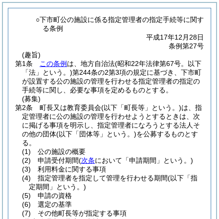
○下市町公の施設に係る指定管理者の指定手続等に関す
る条例
平成17年12月28日
条例第27号
(趣旨)
第1条
この条例
は、地方自治法
(昭和22年法律第67号。以下
「法」という。)
第244条の2第3項の規定に基づき、下市町
が設置する公の施設の管理を行わせる指定管理者の指定の
手続等に関し、必要な事項を定めるものとする。
(募集)
第2条
町長又は教育委員会
(以下「町長等」という。)
は、指
定管理者に公の施設の管理を行わせようとするときは、次
に掲げる事項を明示し、指定管理者になろうとする法人そ
の他の団体
(以下「団体等」という。)
を公募するものとす
る。
(1)
公の施設の概要
(2)
申請受付期間
(
次条
において「申請期間」という。)
(3)
利用料金に関する事項
(4)
指定管理者を指定して管理を行わせる期間
(以下「指
定期間」という。)
(5)
申請の資格
(6)
選定の基準
(7)
その他町長等が指定する事項