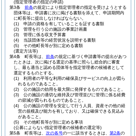
(指定管理者の指定の申請)
第3条
前条
の規定により指定管理者の指定を受けようとする
団体等は、申請書に次に掲げる書類を添えて、申請期間内
に町長等に提出しなければならない。
(1)
申請の資格を有していることを証する書類
(2)
管理を行う公の施設の事業計画書
(3)
管理に係る収支予算書
(4)
当該団体等の経営状況を説明する書類
(5)
その他町長等が別に定める書類
(選定方法等)
第4条
町長等は、
前条
の規定に基づく申請書等の提出があつ
たときは、次に掲げる選定の基準に照らし総合的に審査
し、最も適当と認める団体等を指定管理者の候補者として
選定するものとする。
(1)
利用者の平等な利用の確保及びサービスの向上が図ら
れるものであること。
(2)
公の施設の効用を最大限に発揮するものであること。
(3)
公の施設の適切な維持及び管理並びに管理に係る経費
の節減が図られるものであること。
(4)
公の施設の管理を安定して行う人員、資産その他の経
営の規模及び能力を有しており、又は確保できる見込み
があること。
(5)
その他町長等が別に定める事項
(公募によらない指定管理者の候補者の選定等)
第5条
町長等は、
次の各号
の一に該当するときは、
第2条
の