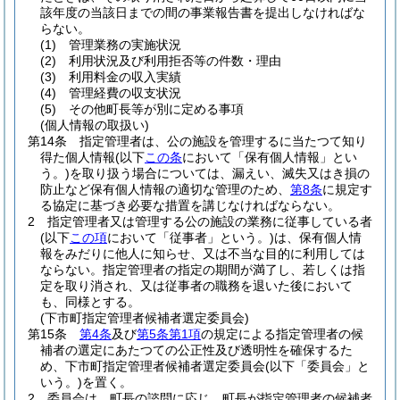
該年度の当該日までの間の事業報告書を提出しなければな
らない。
(1)
管理業務の実施状況
(2)
利用状況及び利用拒否等の件数・理由
(3)
利用料金の収入実績
(4)
管理経費の収支状況
(5)
その他町長等が別に定める事項
(個人情報の取扱い)
第14条
指定管理者は、公の施設を管理するに当たつて知り
得た個人情報
(以下
この条
において「保有個人情報」とい
う。)
を取り扱う場合については、漏えい、滅失又はき損の
防止など保有個人情報の適切な管理のため、
第8条
に規定す
る協定に基づき必要な措置を講じなければならない。
2
指定管理者又は管理する公の施設の業務に従事している者
(以下
この項
において「従事者」という。)
は、保有個人情
報をみだりに他人に知らせ、又は不当な目的に利用しては
ならない。
指定管理者の指定の期間が満了し、若しくは指
定を取り消され、又は従事者の職務を退いた後において
も、同様とする。
(下市町指定管理者候補者選定委員会)
第15条
第4条
及び
第5条第1項
の規定による指定管理者の候
補者の選定にあたつての公正性及び透明性を確保するた
め、下市町指定管理者候補者選定委員会
(以下「委員会」と
いう。)
を置く。
2
委員会は、町長の諮問に応じ、町長が指定管理者の候補者