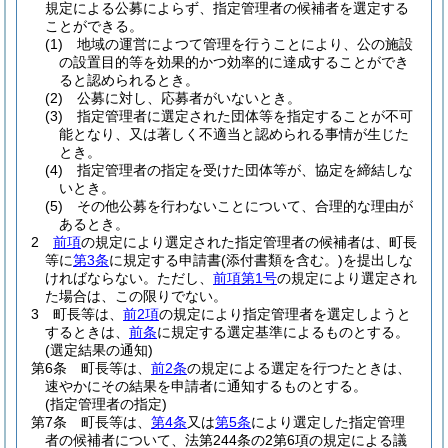
規定による公募によらず、指定管理者の候補者を選定する
ことができる。
(1)
地域の運営によつて管理を行うことにより、公の施設
の設置目的等を効果的かつ効率的に達成することができ
ると認められるとき。
(2)
公募に対し、応募者がいないとき。
(3)
指定管理者に選定された団体等を指定することが不可
能となり、又は著しく不適当と認められる事情が生じた
とき。
(4)
指定管理者の指定を受けた団体等が、協定を締結しな
いとき。
(5)
その他公募を行わないことについて、合理的な理由が
あるとき。
2
前項
の規定により選定された指定管理者の候補者は、町長
等に
第3条
に規定する申請書
(添付書類を含む。)
を提出しな
ければならない。
ただし、
前項第1号
の規定により選定され
た場合は、この限りでない。
3
町長等は、
前2項
の規定により指定管理者を選定しようと
するときは、
前条
に規定する選定基準によるものとする。
(選定結果の通知)
第6条
町長等は、
前2条
の規定による選定を行つたときは、
速やかにその結果を申請者に通知するものとする。
(指定管理者の指定)
第7条
町長等は、
第4条
又は
第5条
により選定した指定管理
者の候補者について、法第244条の2第6項の規定による議