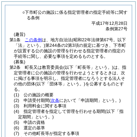
○下市町公の施設に係る指定管理者の指定手続等に関す
る条例
平成17年12月28日
条例第27号
(趣旨)
第1条
この条例
は、地方自治法
(昭和22年法律第67号。以下
「法」という。)
第244条の2第3項の規定に基づき、下市町
が設置する公の施設の管理を行わせる指定管理者の指定の
手続等に関し、必要な事項を定めるものとする。
(募集)
第2条
町長又は教育委員会
(以下「町長等」という。)
は、指
定管理者に公の施設の管理を行わせようとするときは、次
に掲げる事項を明示し、指定管理者になろうとする法人そ
の他の団体
(以下「団体等」という。)
を公募するものとす
る。
(1)
公の施設の概要
(2)
申請受付期間
(
次条
において「申請期間」という。)
(3)
利用料金に関する事項
(4)
指定管理者を指定して管理を行わせる期間
(以下「指
定期間」という。)
(5)
申請の資格
(6)
選定の基準
(7)
その他町長等が指定する事項