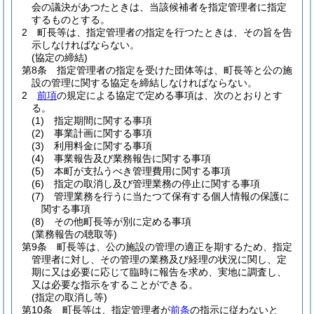
会の議決があつたときは、当該候補者を指定管理者に指定
するものとする。
2
町長等は、指定管理者の指定を行つたときは、その旨を告
示しなければならない。
(協定の締結)
第8条
指定管理者の指定を受けた団体等は、町長等と公の施
設の管理に関する協定を締結しなければならない。
2
前項
の規定による協定で定める事項は、次のとおりとす
る。
(1)
指定期間に関する事項
(2)
事業計画に関する事項
(3)
利用料金に関する事項
(4)
事業報告及び業務報告に関する事項
(5)
本町が支払うべき管理費用に関する事項
(6)
指定の取消し及び管理業務の停止に関する事項
(7)
管理業務を行うに当たつて保有する個人情報の保護に
関する事項
(8)
その他町長等が別に定める事項
(業務報告の聴取等)
第9条
町長等は、公の施設の管理の適正を期するため、指定
管理者に対し、その管理の業務及び経理の状況に関し、定
期に又は必要に応じて臨時に報告を求め、実地に調査し、
又は必要な指示をすることができる。
(指定の取消し等)
第10条
町長等は、指定管理者が
前条
の指示に従わないと