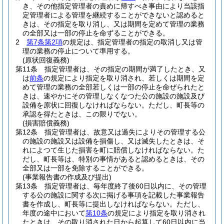
き、その他指定管理者の責めに帰すべき事由により当該指
定管理者による管理を継続することができないと認めると
きは、その指定を取り消し、又は期間を定めて管理の業務
の全部又は一部の停止を命ずることができる。
2
第7条第2項
の規定は、指定管理者の指定の取消し又は管
理の業務の停止について準用する。
(原状回復義務)
第11条
指定管理者は、その指定の期間が満了したとき、又
は
前条
の規定により指定を取り消され、若しくは期間を定
めて管理の業務の全部若しくは一部の停止を命ぜられたと
きは、速やかにその管理しなくなつた公の施設の施設及び
設備を原状に回復しなければならない。
ただし、町長等の
承認を得たときは、この限りでない。
(損害賠償義務)
第12条
指定管理者は、故意又は過失によりその管理する公
の施設の施設又は設備を損傷し、又は滅失したときは、そ
れによつて生じた損害を町に賠償しなければならない。
た
だし、町長等は、特別の事情があると認めるときは、その
全部又は一部を免除することができる。
(事業報告書の作成及び提出)
第13条
指定管理者は、毎年度終了後60日以内に、その管理
する公の施設に関する次に掲げる事項を記載した事業報告
書を作成し、町長等に提出しなければならない。
ただし、
年度の途中において
第10条
の規定により指定を取り消され
たときは、その取り消された日から起算して60日以内に当