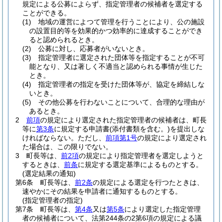
規定による公募によらず、指定管理者の候補者を選定する
ことができる。
(1)
地域の運営によつて管理を行うことにより、公の施設
の設置目的等を効果的かつ効率的に達成することができ
ると認められるとき。
(2)
公募に対し、応募者がいないとき。
(3)
指定管理者に選定された団体等を指定することが不可
能となり、又は著しく不適当と認められる事情が生じた
とき。
(4)
指定管理者の指定を受けた団体等が、協定を締結しな
いとき。
(5)
その他公募を行わないことについて、合理的な理由が
あるとき。
2
前項
の規定により選定された指定管理者の候補者は、町長
等に
第3条
に規定する申請書
(添付書類を含む。)
を提出しな
ければならない。
ただし、
前項第1号
の規定により選定され
た場合は、この限りでない。
3
町長等は、
前2項
の規定により指定管理者を選定しようと
するときは、
前条
に規定する選定基準によるものとする。
(選定結果の通知)
第6条
町長等は、
前2条
の規定による選定を行つたときは、
速やかにその結果を申請者に通知するものとする。
(指定管理者の指定)
第7条
町長等は、
第4条
又は
第5条
により選定した指定管理
者の候補者について、法第244条の2第6項の規定による議