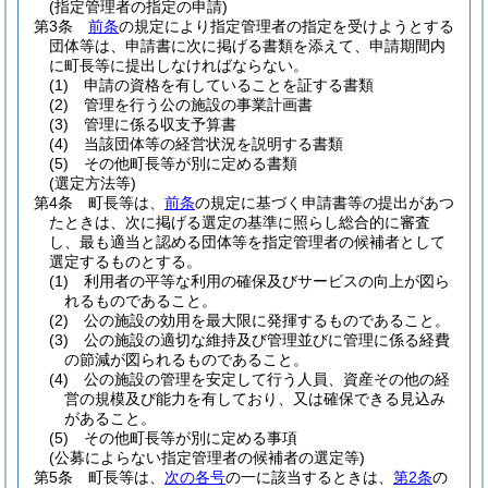
(指定管理者の指定の申請)
第3条
前条
の規定により指定管理者の指定を受けようとする
団体等は、申請書に次に掲げる書類を添えて、申請期間内
に町長等に提出しなければならない。
(1)
申請の資格を有していることを証する書類
(2)
管理を行う公の施設の事業計画書
(3)
管理に係る収支予算書
(4)
当該団体等の経営状況を説明する書類
(5)
その他町長等が別に定める書類
(選定方法等)
第4条
町長等は、
前条
の規定に基づく申請書等の提出があつ
たときは、次に掲げる選定の基準に照らし総合的に審査
し、最も適当と認める団体等を指定管理者の候補者として
選定するものとする。
(1)
利用者の平等な利用の確保及びサービスの向上が図ら
れるものであること。
(2)
公の施設の効用を最大限に発揮するものであること。
(3)
公の施設の適切な維持及び管理並びに管理に係る経費
の節減が図られるものであること。
(4)
公の施設の管理を安定して行う人員、資産その他の経
営の規模及び能力を有しており、又は確保できる見込み
があること。
(5)
その他町長等が別に定める事項
(公募によらない指定管理者の候補者の選定等)
第5条
町長等は、
次の各号
の一に該当するときは、
第2条
の