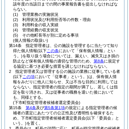
該年度の当該日までの間の事業報告書を提出しなければな
らない。
(1)
管理業務の実施状況
(2)
利用状況及び利用拒否等の件数・理由
(3)
利用料金の収入実績
(4)
管理経費の収支状況
(5)
その他町長等が別に定める事項
(個人情報の取扱い)
第14条
指定管理者は、公の施設を管理するに当たつて知り
得た個人情報
(以下
この条
において「保有個人情報」とい
う。)
を取り扱う場合については、漏えい、滅失又はき損の
防止など保有個人情報の適切な管理のため、
第8条
に規定す
る協定に基づき必要な措置を講じなければならない。
2
指定管理者又は管理する公の施設の業務に従事している者
(以下
この項
において「従事者」という。)
は、保有個人情
報をみだりに他人に知らせ、又は不当な目的に利用しては
ならない。
指定管理者の指定の期間が満了し、若しくは指
定を取り消され、又は従事者の職務を退いた後において
も、同様とする。
(下市町指定管理者候補者選定委員会)
第15条
第4条
及び
第5条第1項
の規定による指定管理者の候
補者の選定にあたつての公正性及び透明性を確保するた
め、下市町指定管理者候補者選定委員会
(以下「委員会」と
いう。)
を置く。
2
委員会は、町長の諮問に応じ、町長が指定管理者の候補者