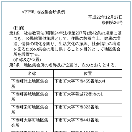
○下市町地区集会所条例
平成22年12月27日
条例第26号
(目的)
第1条
社会教育法
(昭和24年法律第207号)
第42条の規定に基
づき、公民館類似施設として、住民の教養向上、健康の増
進、情操の純化を図り、生活文化の振興、社会福祉の増進
を図るための集会の用に供することを目的として地区集会
所を設置する。
(名称及び位置)
第2条
地区集会所の名称及び位置は、次のとおりとする。
名称
位置
下市町惣上地区集会
下市町大字下市455番地の4
所
下市町善城地区集会
下市町大字善城72番地の1
所
下市町栄町地区集会
下市町大字下市323番地
所
下市町大峯町地区集
下市町大字下市441番地
会所