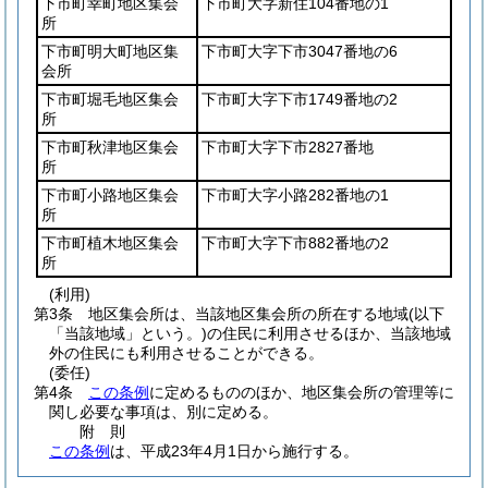
下市町幸町地区集会
下市町大字新住104番地の1
所
下市町明大町地区集
下市町大字下市3047番地の6
会所
下市町堀毛地区集会
下市町大字下市1749番地の2
所
下市町秋津地区集会
下市町大字下市2827番地
所
下市町小路地区集会
下市町大字小路282番地の1
所
下市町植木地区集会
下市町大字下市882番地の2
所
(利用)
第3条
地区集会所は、当該地区集会所の所在する地域
(以下
「当該地域」という。)
の住民に利用させるほか、当該地域
外の住民にも利用させることができる。
(委任)
第4条
この条例
に定めるもののほか、地区集会所の管理等に
関し必要な事項は、別に定める。
附
則
この条例
は、平成23年4月1日から施行する。