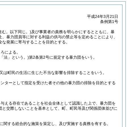
平成24年3月21日
条例第1号
含む。以下同じ。)
及び事業者の責務を明らかにするとともに、暴
止、暴力団員等に対する利益の供与の禁止等を定めることにより、
全な発展に寄与することを目的とする。
ころによる。
下「法」という。)
第2条第2号に規定する暴力団をいう。
又は町民の生活に生じた不当な影響を排除することをいう。
センターとして指定を受けた者その他の暴力団の排除を目的とする
を与える存在であることを社会全体として認識した上で、暴力団を
団と交際しないことを基本として、町、町民等及び関係団体並びに
に関する総合的な施策を策定し、及び実施する責務を有する。