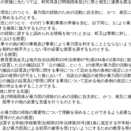
策の実施に当たつては、町民等及び関係団体並びに県と相互に連携を図
本理念にのつとり、暴力団の排除のための活動に自主的に、かつ、相互
う努めるものとする。
理念にのつとり、その行う事業
(事業の準備を含む。以下同じ。)
により暴
する施策に協力するものとする。
団の排除に資すると認められる情報を知つたときは、町又は警察に対し
における措置)
工事その他の町の事務及び事業により暴力団を利することとならないよ
を契約の相手方としない等の必要な措置を講ずるものとする。
ける措置)
は教育委員会又は地方自治法
(昭和22年法律第67号)
第244条の2第3項に
が設置した公の施設
(以下「公の施設」という。)
の使用が暴力団の活動
の施設の設置及び管理に関する事項について定める他の条例の規定にか
施設の使用の許可をした後において、当該公の施設の使用が暴力団の活
公の施設の設置及び管理に関する事項について定める他の条例の規定に
用の停止を命ずることができる。
体に対する支援)
等及び関係団体が暴力団の排除のための活動に自主的に、かつ、相互に
、指導その他の必要な支援を行うものとする。
等が暴力団の排除の重要性について理解を深めることができるよう必要
育等のための措置)
設置する学校
(学校教育法
(昭和22年法律第26号)
第1条に規定する中学校
、及び暴力団員による犯罪の被害を受けないようにするための教育を県