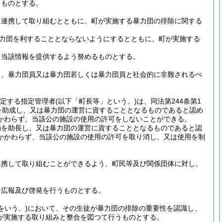
るものとする。
に連携して取り組むとともに、町が実施する暴力団の排除に関する
力団を利することとならないようにするとともに、町が実施する
、当該情報を提供するよう努めるものとする。
う、暴力団員又は暴力団若しくは暴力団員と社会的に非難されるべ
規定する指定管理者
(以下「町長等」という。)
は、同法第244条第1
を助成し、又は暴力団の運営に資することとなるものであると認め
かわらず、当該公の施設の使用の許可をしないことができる。
動を助長し、又は暴力団の運営に資することとなるものであると認
かかわらず、当該公の施設の使用の許可を取り消し、又は使用を制
連携して取り組むことができるよう、町民等及び関係団体に対し、
な広報及び啓発を行うものとする。
をいう。)
において、その生徒が暴力団の排除の重要性を認識し、
が実施する取り組みと整合を図つて行うものとする。