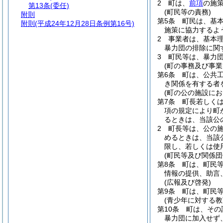
2
町は、
前項
の施
第13条
(委任)
(町民等の責務)
附則
第5条
町民は、基
附則
(平成24年12月28日条例第16号)
施策に協力するよ
2
事業者は、基本
暴力団の排除に関
3
町民等は、暴力
(町の事務及び事業
第6条
町は、公共
き関係を有する者
(町の公の施設にお
第7条
町長若しく
項の規定により町
るときは、当該公
2
町長等は、公の
めるときは、当該
限し、若しくは使
(町民等及び関係団
第8条
町は、町民
情報の提供、助言
(広報及び啓発)
第9条
町は、町民
(青少年に対する教
第10条
町は、その
暴力団に加入せず