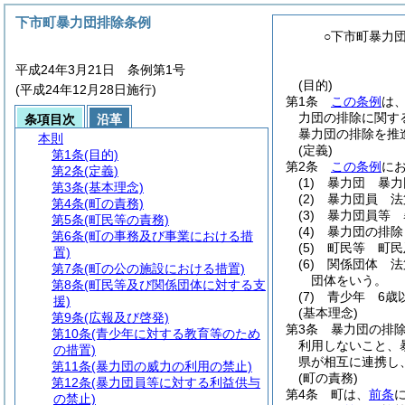
下市町暴力団排除条例
○下市町暴力
平成24年3月21日 条例第1号
(目的)
(平成24年12月28日施行)
第1条
この条例
は
力団の排除に関す
条項目次
沿革
暴力団の排除を推
本則
(定義)
第1条
(目的)
第2条
この条例
に
第2条
(定義)
(1)
暴力団 暴力
第3条
(基本理念)
(2)
暴力団員 法
第4条
(町の責務)
(3)
暴力団員等 
第5条
(町民等の責務)
(4)
暴力団の排除
第6条
(町の事務及び事業における措
(5)
町民等 町民
置)
(6)
関係団体 法
第7条
(町の公の施設における措置)
団体をいう。
第8条
(町民等及び関係団体に対する支
(7)
青少年 6歳
援)
(基本理念)
第9条
(広報及び啓発)
第3条
暴力団の排
第10条
(青少年に対する教育等のため
利用しないこと、
の措置)
県が相互に連携し
第11条
(暴力団の威力の利用の禁止)
(町の責務)
第12条
(暴力団員等に対する利益供与
第4条
町は、
前条
の禁止)