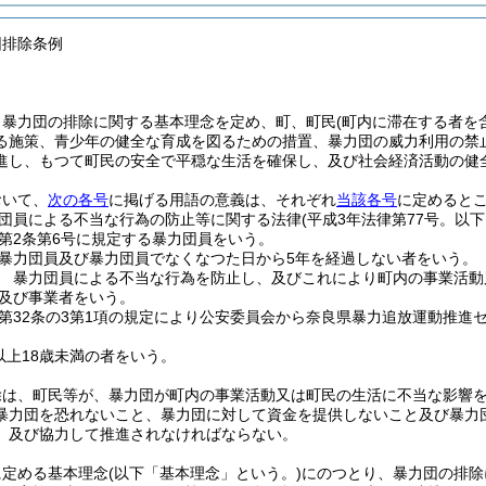
団排除条例
、暴力団の排除に関する基本理念を定め、町、町民
(町内に滞在する者を
る施策、青少年の健全な育成を図るための措置、暴力団の威力利用の禁
進し、もつて町民の安全で平穏な生活を確保し、及び社会経済活動の健
おいて、
次の各号
に掲げる用語の意義は、それぞれ
当該各号
に定めると
団員による不当な行為の防止等に関する法律
(平成3年法律第77号。以
第2条第6号に規定する暴力団員をいう。
暴力団員及び暴力団員でなくなつた日から5年を経過しない者をいう。
 暴力団員による不当な行為を防止し、及びこれにより町内の事業活動
及び事業者をいう。
第32条の3第1項の規定により公安委員会から奈良県暴力追放運動推進
以上18歳未満の者をいう。
除は、町民等が、暴力団が町内の事業活動又は町民の生活に不当な影響
暴力団を恐れないこと、暴力団に対して資金を提供しないこと及び暴力
、及び協力して推進されなければならない。
に定める基本理念
(以下「基本理念」という。)
にのつとり、暴力団の排除