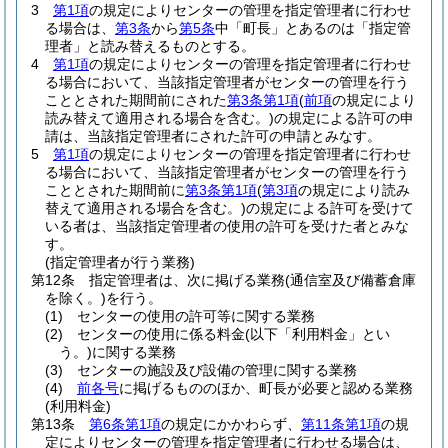
3
第1項
の規定によりセンターの管理を指定管理者に行わせ
る場合は、
第3条
から
第5条
中「町長」とあるのは「指定管
理者」と読み替えるものとする。
4
第1項
の規定によりセンターの管理を指定管理者に行わせ
る場合において、当該指定管理者がセンターの管理を行う
こととされた期間前にされた
第3条第1項
(
前項
の規定により
読み替えて適用される場合を含む。)
の規定による許可の申
請は、当該指定管理者にされた許可の申請とみなす。
5
第1項
の規定によりセンターの管理を指定管理者に行わせ
る場合において、当該指定管理者がセンターの管理を行う
こととされた期間前に
第3条第1項
(
第3項
の規定により読み
替えて適用される場合を含む。)
の規定による許可を受けて
いる者は、当該指定管理者の使用の許可を受けた者とみな
す。
(指定管理者が行う業務)
第12条
指定管理者は、次に掲げる業務
(通信室及び備蓄倉庫
を除く。)
を行う。
(1)
センターの使用の許可等に関する業務
(2)
センターの使用に係る料金
(以下「利用料金」とい
う。)
に関する業務
(3)
センターの施設及び設備の管理に関する業務
(4)
前各号
に掲げるもののほか、町長が必要と認める業務
(利用料金)
第13条
第6条第1項
の規定にかかわらず、
第11条第1項
の規
定によりセンターの管理を指定管理者に行わせる場合は、