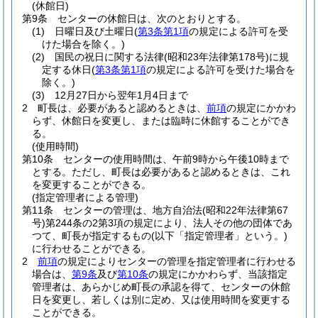
(休館日)
第9条
センターの休館日は、次のとおりとする。
(1)
日曜日及び土曜日
(
第3条第1項
の規定による許可を受
けた場合を除く。)
(2)
国民の祝日に関する法律
(昭和23年法律第178号)
に規
定する休日
(
第3条第1項
の規定による許可を受けた場合を
除く。)
(3)
12月27日から翌年1月4日まで
2
町長は、必要があると認めるときは、
前項
の規定にかかわ
らず、休館日を変更し、または臨時に休館することができ
る。
(使用時間)
第10条
センターの使用時間は、午前9時から午後10時まで
とする。
ただし、町長は必要があると認めるときは、これ
を変更することができる。
(指定管理者による管理)
第11条
センターの管理は、地方自治法
(昭和22年法律第67
号)
第244条の2第3項の規定により、法人その他の団体であ
つて、町長が指定するもの
(以下「指定管理者」という。)
に行わせることができる。
2
前項
の規定によりセンターの管理を指定管理者に行わせる
場合は、
第9条
及び
第10条
の規定にかかわらず、当該指定
管理者は、あらかじめ町長の承認を得て、センターの休館
日を変更し、若しくは別に定め、又は使用時間を変更する
ことができる。