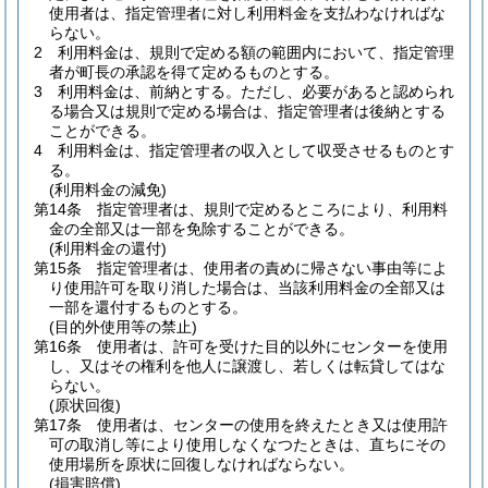
使用者は、指定管理者に対し利用料金を支払わなければな
らない。
2
利用料金は、規則で定める額の範囲内において、指定管理
者が町長の承認を得て定めるものとする。
3
利用料金は、前納とする。
ただし、必要があると認められ
る場合又は規則で定める場合は、指定管理者は後納とする
ことができる。
4
利用料金は、指定管理者の収入として収受させるものとす
る。
(利用料金の減免)
第14条
指定管理者は、規則で定めるところにより、利用料
金の全部又は一部を免除することができる。
(利用料金の還付)
第15条
指定管理者は、使用者の責めに帰さない事由等によ
り使用許可を取り消した場合は、当該利用料金の全部又は
一部を還付するものとする。
(目的外使用等の禁止)
第16条
使用者は、許可を受けた目的以外にセンターを使用
し、又はその権利を他人に譲渡し、若しくは転貸してはな
らない。
(原状回復)
第17条
使用者は、センターの使用を終えたとき又は使用許
可の取消し等により使用しなくなつたときは、直ちにその
使用場所を原状に回復しなければならない。
(損害賠償)