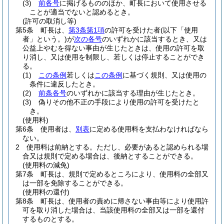
(3)
前各号
に掲げるもののほか、町長において使用させる
ことが適当でないと認めるとき。
(許可の取消し等)
第5条
町長は、
第3条第1項
の許可を受けた者
(以下「使用
者」という。)
が
次の各号
のいずれかに該当するとき、又は
公益上やむを得ない事由が生じたときは、使用の許可を取
り消し、又は使用を制限し、若しくは停止することができ
る。
(1)
この条例
若しくは
この条例
に基づく規則、又は使用の
条件に違反したとき。
(2)
前条各号
のいずれかに該当する理由が生じたとき。
(3)
偽りその他不正の手段により使用の許可を受けたと
き。
(使用料)
第6条
使用者は、
別表
に定める使用料を支払わなければなら
ない。
2
使用料は前納とする。
ただし、必要があると認められる場
合又は規則で定める場合は、後納とすることができる。
(使用料の減免)
第7条
町長は、規則で定めるところにより、使用料の全部又
は一部を免除することができる。
(使用料の還付)
第8条
町長は、使用者の責めに帰さない事由等により使用許
可を取り消した場合は、当該使用料の全部又は一部を還付
するものとする。