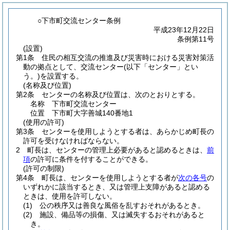
○下市町交流センター条例
平成23年12月22日
条例第11号
(設置)
第1条
住民の相互交流の推進及び災害時における災害対策活
動の拠点として、交流センター
(以下「センター」とい
う。)
を設置する。
(名称及び位置)
第2条
センターの名称及び位置は、次のとおりとする。
名称 下市町交流センター
位置 下市町大字善城140番地1
(使用の許可)
第3条
センターを使用しようとする者は、あらかじめ町長の
許可を受けなければならない。
2
町長は、センターの管理上必要があると認めるときは、
前
項
の許可に条件を付することができる。
(許可の制限)
第4条
町長は、センターを使用しようとする者が
次の各号
の
いずれかに該当するとき、又は管理上支障があると認める
ときは、使用を許可しない。
(1)
公の秩序又は善良な風俗を乱すおそれがあるとき。
(2)
施設、備品等の損傷、又は滅失するおそれがあると
き。