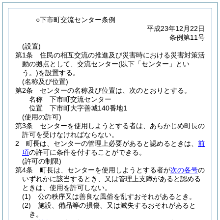
○下市町交流センター条例
平成23年12月22日
条例第11号
(設置)
第1条
住民の相互交流の推進及び災害時における災害対策活
動の拠点として、交流センター
(以下「センター」とい
う。)
を設置する。
(名称及び位置)
第2条
センターの名称及び位置は、次のとおりとする。
名称 下市町交流センター
位置 下市町大字善城140番地1
(使用の許可)
第3条
センターを使用しようとする者は、あらかじめ町長の
許可を受けなければならない。
2
町長は、センターの管理上必要があると認めるときは、
前
項
の許可に条件を付することができる。
(許可の制限)
第4条
町長は、センターを使用しようとする者が
次の各号
の
いずれかに該当するとき、又は管理上支障があると認める
ときは、使用を許可しない。
(1)
公の秩序又は善良な風俗を乱すおそれがあるとき。
(2)
施設、備品等の損傷、又は滅失するおそれがあると
き。