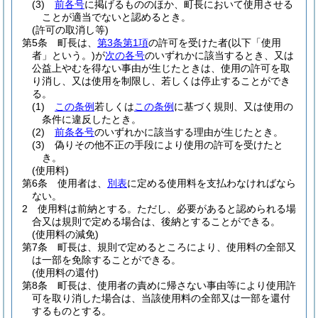
(3)
前各号
に掲げるもののほか、町長において使用させる
ことが適当でないと認めるとき。
(許可の取消し等)
第5条
町長は、
第3条第1項
の許可を受けた者
(以下「使用
者」という。)
が
次の各号
のいずれかに該当するとき、又は
公益上やむを得ない事由が生じたときは、使用の許可を取
り消し、又は使用を制限し、若しくは停止することができ
る。
(1)
この条例
若しくは
この条例
に基づく規則、又は使用の
条件に違反したとき。
(2)
前条各号
のいずれかに該当する理由が生じたとき。
(3)
偽りその他不正の手段により使用の許可を受けたと
き。
(使用料)
第6条
使用者は、
別表
に定める使用料を支払わなければなら
ない。
2
使用料は前納とする。
ただし、必要があると認められる場
合又は規則で定める場合は、後納とすることができる。
(使用料の減免)
第7条
町長は、規則で定めるところにより、使用料の全部又
は一部を免除することができる。
(使用料の還付)
第8条
町長は、使用者の責めに帰さない事由等により使用許
可を取り消した場合は、当該使用料の全部又は一部を還付
するものとする。