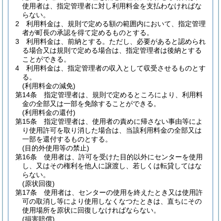
使用者は、指定管理者に対し利用料金を支払わなければな
らない。
2
利用料金は、規則で定める額の範囲内において、指定管理
者が町長の承認を得て定めるものとする。
3
利用料金は、前納とする。
ただし、必要があると認められ
る場合又は規則で定める場合は、指定管理者は後納とする
ことができる。
4
利用料金は、指定管理者の収入として収受させるものとす
る。
(利用料金の減免)
第14条
指定管理者は、規則で定めるところにより、利用料
金の全部又は一部を免除することができる。
(利用料金の還付)
第15条
指定管理者は、使用者の責めに帰さない事由等によ
り使用許可を取り消した場合は、当該利用料金の全部又は
一部を還付するものとする。
(目的外使用等の禁止)
第16条
使用者は、許可を受けた目的以外にセンターを使用
し、又はその権利を他人に譲渡し、若しくは転貸してはな
らない。
(原状回復)
第17条
使用者は、センターの使用を終えたとき又は使用許
可の取消し等により使用しなくなつたときは、直ちにその
使用場所を原状に回復しなければならない。
(損害賠償)