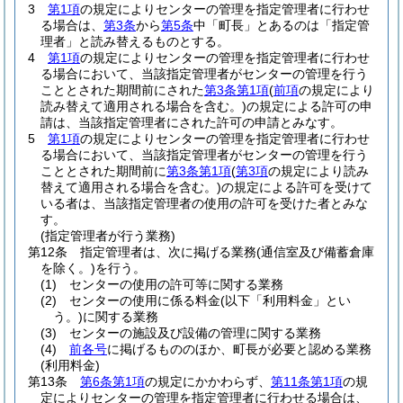
3
第1項
の規定によりセンターの管理を指定管理者に行わせ
る場合は、
第3条
から
第5条
中「町長」とあるのは「指定管
理者」と読み替えるものとする。
4
第1項
の規定によりセンターの管理を指定管理者に行わせ
る場合において、当該指定管理者がセンターの管理を行う
こととされた期間前にされた
第3条第1項
(
前項
の規定により
読み替えて適用される場合を含む。)
の規定による許可の申
請は、当該指定管理者にされた許可の申請とみなす。
5
第1項
の規定によりセンターの管理を指定管理者に行わせ
る場合において、当該指定管理者がセンターの管理を行う
こととされた期間前に
第3条第1項
(
第3項
の規定により読み
替えて適用される場合を含む。)
の規定による許可を受けて
いる者は、当該指定管理者の使用の許可を受けた者とみな
す。
(指定管理者が行う業務)
第12条
指定管理者は、次に掲げる業務
(通信室及び備蓄倉庫
を除く。)
を行う。
(1)
センターの使用の許可等に関する業務
(2)
センターの使用に係る料金
(以下「利用料金」とい
う。)
に関する業務
(3)
センターの施設及び設備の管理に関する業務
(4)
前各号
に掲げるもののほか、町長が必要と認める業務
(利用料金)
第13条
第6条第1項
の規定にかかわらず、
第11条第1項
の規
定によりセンターの管理を指定管理者に行わせる場合は、