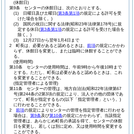
(休館日)
第9条
センターの休館日は、次のとおりとする。
(1)
日曜日及び土曜日
(
第3条第1項
の規定による許可を受
けた場合を除く。)
(2)
国民の祝日に関する法律
(昭和23年法律第178号)
に規
定する休日
(
第3条第1項
の規定による許可を受けた場合を
除く。)
(3)
12月27日から翌年1月4日まで
2
町長は、必要があると認めるときは、
前項
の規定にかかわ
らず、休館日を変更し、または臨時に休館することができ
る。
(使用時間)
第10条
センターの使用時間は、午前9時から午後10時まで
とする。
ただし、町長は必要があると認めるときは、これ
を変更することができる。
(指定管理者による管理)
第11条
センターの管理は、地方自治法
(昭和22年法律第67
号)
第244条の2第3項の規定により、法人その他の団体であ
つて、町長が指定するもの
(以下「指定管理者」という。)
に行わせることができる。
2
前項
の規定によりセンターの管理を指定管理者に行わせる
場合は、
第9条
及び
第10条
の規定にかかわらず、当該指定
管理者は、あらかじめ町長の承認を得て、センターの休館
日を変更し、若しくは別に定め、又は使用時間を変更する
ことができる。