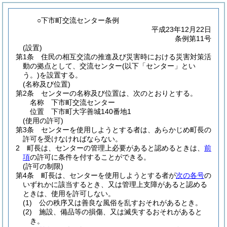
○下市町交流センター条例
平成23年12月22日
条例第11号
(設置)
第1条
住民の相互交流の推進及び災害時における災害対策活
動の拠点として、交流センター
(以下「センター」とい
う。)
を設置する。
(名称及び位置)
第2条
センターの名称及び位置は、次のとおりとする。
名称 下市町交流センター
位置 下市町大字善城140番地1
(使用の許可)
第3条
センターを使用しようとする者は、あらかじめ町長の
許可を受けなければならない。
2
町長は、センターの管理上必要があると認めるときは、
前
項
の許可に条件を付することができる。
(許可の制限)
第4条
町長は、センターを使用しようとする者が
次の各号
の
いずれかに該当するとき、又は管理上支障があると認める
ときは、使用を許可しない。
(1)
公の秩序又は善良な風俗を乱すおそれがあるとき。
(2)
施設、備品等の損傷、又は滅失するおそれがあると
き。