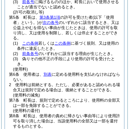
(3)
前各号
に掲げるもののほか、町長において使用させる
ことが適当でないと認めるとき。
(許可の取消し等)
第5条
町長は、
第3条第1項
の許可を受けた者
(以下「使用
者」という。)
が
次の各号
のいずれかに該当するとき、又は
公益上やむを得ない事由が生じたときは、使用の許可を取
り消し、又は使用を制限し、若しくは停止することができ
る。
(1)
この条例
若しくは
この条例
に基づく規則、又は使用の
条件に違反したとき。
(2)
前条各号
のいずれかに該当する理由が生じたとき。
(3)
偽りその他不正の手段により使用の許可を受けたと
き。
(使用料)
第6条
使用者は、
別表
に定める使用料を支払わなければなら
ない。
2
使用料は前納とする。
ただし、必要があると認められる場
合又は規則で定める場合は、後納とすることができる。
(使用料の減免)
第7条
町長は、規則で定めるところにより、使用料の全部又
は一部を免除することができる。
(使用料の還付)
第8条
町長は、使用者の責めに帰さない事由等により使用許
可を取り消した場合は、当該使用料の全部又は一部を還付
するものとする。