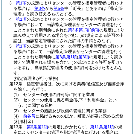
3
第1項
の規定によりセンターの管理を指定管理者に行わせ
る場合は、
第3条
から
第5条
中「町長」とあるのは「指定管
理者」と読み替えるものとする。
4
第1項
の規定によりセンターの管理を指定管理者に行わせ
る場合において、当該指定管理者がセンターの管理を行う
こととされた期間前にされた
第3条第1項
(
前項
の規定により
読み替えて適用される場合を含む。)
の規定による許可の申
請は、当該指定管理者にされた許可の申請とみなす。
5
第1項
の規定によりセンターの管理を指定管理者に行わせ
る場合において、当該指定管理者がセンターの管理を行う
こととされた期間前に
第3条第1項
(
第3項
の規定により読み
替えて適用される場合を含む。)
の規定による許可を受けて
いる者は、当該指定管理者の使用の許可を受けた者とみな
す。
(指定管理者が行う業務)
第12条
指定管理者は、次に掲げる業務
(通信室及び備蓄倉庫
を除く。)
を行う。
(1)
センターの使用の許可等に関する業務
(2)
センターの使用に係る料金
(以下「利用料金」とい
う。)
に関する業務
(3)
センターの施設及び設備の管理に関する業務
(4)
前各号
に掲げるもののほか、町長が必要と認める業務
(利用料金)
第13条
第6条第1項
の規定にかかわらず、
第11条第1項
の規
定によりセンターの管理を指定管理者に行わせる場合は、