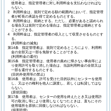
使用者は、指定管理者に対し利用料金を支払わなければな
らない。
2
利用料金は、規則で定める額の範囲内において、指定管理
者が町長の承認を得て定めるものとする。
3
利用料金は、前納とする。
ただし、必要があると認められ
る場合又は規則で定める場合は、指定管理者は後納とする
ことができる。
4
利用料金は、指定管理者の収入として収受させるものとす
る。
(利用料金の減免)
第14条
指定管理者は、規則で定めるところにより、利用料
金の全部又は一部を免除することができる。
(利用料金の還付)
第15条
指定管理者は、使用者の責めに帰さない事由等によ
り使用許可を取り消した場合は、当該利用料金の全部又は
一部を還付するものとする。
(目的外使用等の禁止)
第16条
使用者は、許可を受けた目的以外にセンターを使用
し、又はその権利を他人に譲渡し、若しくは転貸してはな
らない。
(原状回復)
第17条
使用者は、センターの使用を終えたとき又は使用許
可の取消し等により使用しなくなつたときは、直ちにその
使用場所を原状に回復しなければならない。
(損害賠償)