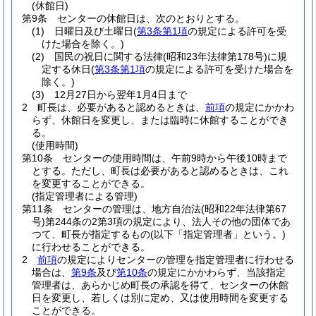
(休館日)
第9条
センターの休館日は、次のとおりとする。
(1)
日曜日及び土曜日
(
第3条第1項
の規定による許可を受
けた場合を除く。)
(2)
国民の祝日に関する法律
(昭和23年法律第178号)
に規
定する休日
(
第3条第1項
の規定による許可を受けた場合を
除く。)
(3)
12月27日から翌年1月4日まで
2
町長は、必要があると認めるときは、
前項
の規定にかかわ
らず、休館日を変更し、または臨時に休館することができ
る。
(使用時間)
第10条
センターの使用時間は、午前9時から午後10時まで
とする。
ただし、町長は必要があると認めるときは、これ
を変更することができる。
(指定管理者による管理)
第11条
センターの管理は、地方自治法
(昭和22年法律第67
号)
第244条の2第3項の規定により、法人その他の団体であ
つて、町長が指定するもの
(以下「指定管理者」という。)
に行わせることができる。
2
前項
の規定によりセンターの管理を指定管理者に行わせる
場合は、
第9条
及び
第10条
の規定にかかわらず、当該指定
管理者は、あらかじめ町長の承認を得て、センターの休館
日を変更し、若しくは別に定め、又は使用時間を変更する
ことができる。