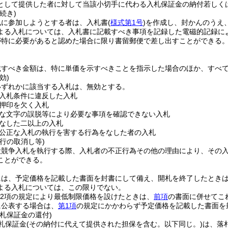
として提供した者に対して当該小切手に代わる入札保証金の納付若しく
続き)
札に参加しようとする者は、入札書
(
様式第1号
)
を作成し、封かんのうえ
よる入札については、入札書に記載すべき事項を記録した電磁的記録に
が特に必要があると認めた場合に限り書留郵便で差し出すことができる
。
載すべき金額は、特に単価を示すべきことを指示した場合のほか、すべ
効)
いずれかに該当する入札は、無効とする。
入札条件に違反した入札
押印を欠く入札
な文字の誤脱等により必要な事項を確認できない入札
なした二以上の入札
公正な入札の執行を害する行為をなした者の入札
行の取消し等)
般競争入札を執行する際、入札者の不正行為その他の理由により、その
ことができる。
には、予定価格を記載した書面を封書にして備え、開札を終了したとき
よる入札については、この限りでない。
0第2項の規定により最低制限価格を設けたときは、
前項
の書面に併せてこ
に公表する場合は、
第1項
の規定にかかわらず予定価格を記載した書面を
札保証金の還付)
札保証金
(その納付に代えて提供された担保を含む。以下同じ。)
は、落