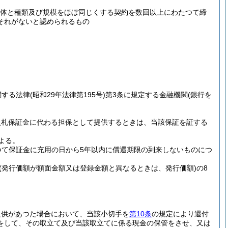
団体と種類及び規模をほぼ同じくする契約を数回以上にわたつて締
それがないと認められるもの
。
関する法律
(昭和29年法律第195号)
第3条に規定する金融機関
(銀行を
入札保証金に代わる担保として提供するときは、当該保証を証する
よる。
つて保証金に充用の日から5年以内に償還期限の到来しないものにつ
(発行価額が額面金額又は登録金額と異なるときは、発行価額)
の8
提供があつた場合において、当該小切手を
第10条
の規定により還付
をして、その取立て及び当該取立てに係る現金の保管をさせ、又は