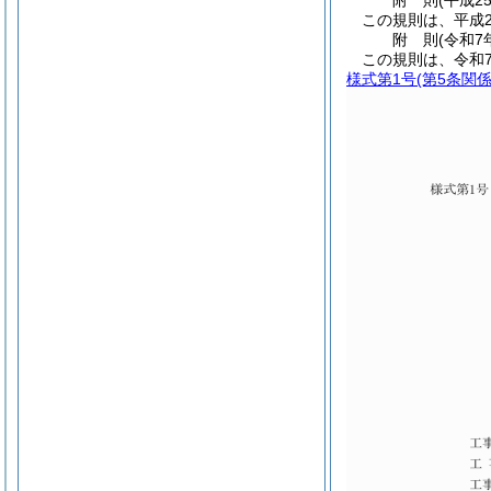
附
則
(平成2
この規則は、平成2
附
則
(令和7
この規則は、令和
様式第1号
(第5条関係