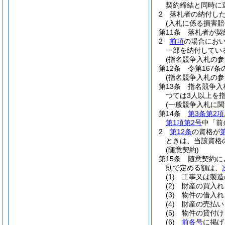
契約締結と同時に
2
落札者の納付し
(入札に係る損害賠
第11条
落札者が契
2
前項
の場合におい
一部を納付してい
(指名競争入札の参
第12条
令第167
(指名競争入札の参
第13条
指名競争入
つては3人以上を
(一般競争入札に関
第14条
第3条第2項
第1項第2号
中「前
2
第12条
の資格が
ときは、当該資格
(随意契約)
第15条
随意契約に
則で定める額は、
(1)
工事又は製造
(2)
財産の買入れ
(3)
物件の借入れ
(4)
財産の売払い
(5)
物件の貸付け
(6)
前各号
に掲げ