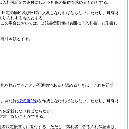
は入札保証金の納付に代える担保の提供を求めるものとする。
、所定の場所及び日時に入札しなければならない。
ただし、町有財
より入札するものとする。
。
この場合においては、当該書留郵便の表面に「入札書」と朱書し
て総計金額とする。
入札を執行することが不適切であると認めるときは、これを延期
は、開札録
(
様式第2号
)
を作成しなければならない。
ただし、町有財
れを記載しなければならない。
封書しないことができる。
札者決定後直ちに還付する。
ただし、落札者に係る入札保証金は、