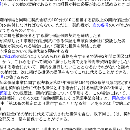
号
)
を、その他の契約であるときは町長が特に必要があると認めるときに
。
契約締結と同時に契約金額の100分の10に相当する額以上の契約保証金
0)
を納付しなければならない。
ただし、契約者が、
次の各号
のいずれか
ができるものとする。
間に町を被保険者とする履行保証保険契約を締結した者
が締結した工事履行保証契約に係る保証を当該保険会社に委託した者
延納が認められる場合において確実な担保を締結した者
う場合において売却代金を即納する者
は
第12条
の規定により定められた資格を有する者で過去2年間に国又は
、かつ、これらをすべて誠実に履行した者である等将来契約を履行しな
結する場合において、契約を履行しないこととなるおそれがないと認め
金の納付は、次に掲げる担保の提供をもつてこれに代えることができる
各号
に掲げるもの
払金保証事業に関する法律
(昭和27年法律第184号)
第2条第4項に規定す
保証を契約保証金に代わる担保とする場合における当該担保の価値は、
第5項
までの規定は、契約保証金について準用する。
この場合において、
金融機関」とあるのは「金融機関若しくは保証事業会社」と、
同条第4
項
中「第10条の規定により還付することとなる前」とあるのは「契約上
)
約保証金
(その納付に代えて提供された担保を含む。以下同じ。)
は、契
全部又は一部を留保することができる。
天災その他やむを得ない理由のより契約の履行期限内に債務を履行し難