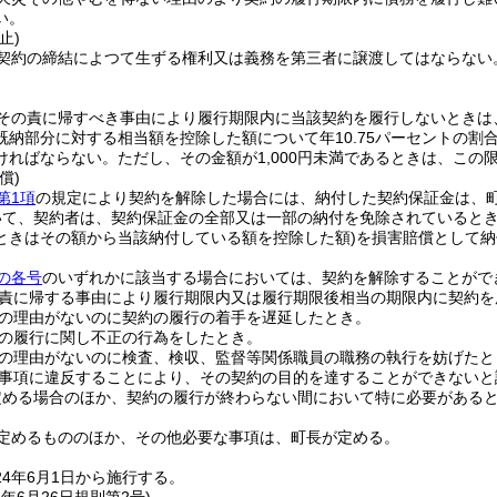
い。
止)
契約の締結によつて生ずる権利又は義務を第三者に譲渡してはならない
その責に帰すべき事由により履行期限内に当該契約を履行しないときは
既納部分に対する相当額を控除した額について年10.75パーセントの割
ければならない。
ただし、その金額が1,000円未満であるときは、この
償)
第1項
の規定により契約を解除した場合には、納付した契約保証金は、
て、契約者は、契約保証金の全部又は一部の納付を免除されているときは
ときはその額から当該納付している額を控除した額)
を損害賠償として納
の各号
のいずれかに該当する場合においては、契約を解除することがで
責に帰する事由により履行期限内又は履行期限後相当の期限内に契約を
の理由がないのに契約の履行の着手を遅延したとき。
の履行に関し不正の行為をしたとき。
の理由がないのに検査、検収、監督等関係職員の職務の執行を妨げたと
事項に違反することにより、その契約の目的を達することができないと
定める場合のほか、契約の履行が終わらない間において特に必要がある
定めるもののほか、その他必要な事項は、町長が定める。
4年6月1日から施行する。