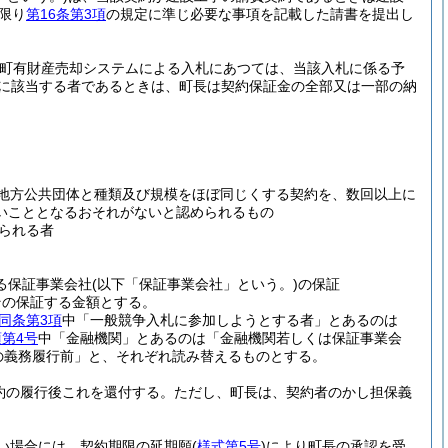
限り
第16条第3項
の規定に準じ必要な事項を記載した請書を提出し
(町有財産売却システムによる入札にあつては、当該入札に係る予
に該当する者であるときは、町長は契約保証金の全部又は一部の納
地方公共団体と種類及び規模をほぼ同じくする契約を、数回以上に
いこととなるおそれがないと認められるもの
られる者
。
る保証事業会社
(以下「保証事業会社」という。)
の保証
その保証する金額とする。
同条第3項
中「一般競争入札に参加しようとする者」とあるのは
項第4号
中「金融機関」とあるのは「金融機関若しくは保証事業会
の義務履行前」と、それぞれ読み替えるものとする。
約の履行後これを還付する。
ただし、町長は、契約者のかし担保義
い場合には、契約期限の延期願
(
様式第5号
)
により町長の承認を受