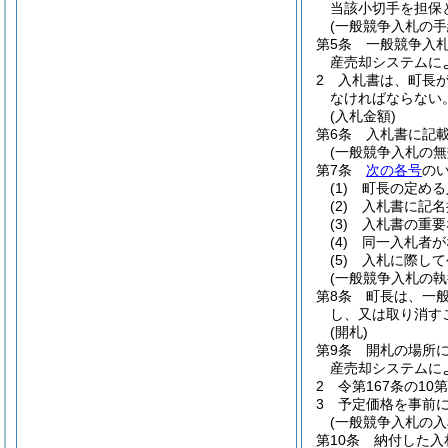
当該小切手を担保
(一般競争入札の手
第5条
一般競争入
産売却システムに
2
入札書は、町長
なければならない
(入札金額)
第6条
入札書に記
(一般競争入札の無
第7条
次の各号
の
(1)
町長の定める
(2)
入札書に記名
(3)
入札書の重要
(4)
同一入札者が
(5)
入札に際して
(一般競争入札の執
第8条
町長は、一
し、又は取り消す
(開札)
第9条
開札の場所
産売却システムに
2
令第167条の1
3
予定価格を事前
(一般競争入札の入
第10条
納付した入