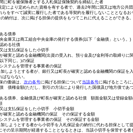
間に町を被保険者とする入札保証保険契約を締結した者
規定により定められた資格を有する者で、過去2年間に国又は地方公共
れらをすべて誠実に履行した者である等契約を履行しないこととなるお
金の納付は、次に掲げる担保の提供をもつてこれに代えることができる
ある債券
央金庫又は商工組合中央金庫の発行する債券
(以下「金融債」という。)
認める社債
又は支払保証をした小切手
が確実と認める金融機関
(出資の受入れ、預り金及び金利等の取締りに
以下同じ。)
の保証
システムを管理する事業者の保証
参加しようとする者が、銀行又は町長が確実と認める金融機関の保証を
ればならない。
保の価値は、
次の各号
に掲げる担保について
当該各号
に掲げるところに
債 債権金額
(ただし、割引の方法により発行した国債及び地方債であ
ある債券、金融債及び町長が確実と認める社債 額面金額又は登録金額
額
又は支払保証をした小切手 小切手金額
が確実と認める金融機関の保証 その保証する金額
システムを管理する事業者の保証 その保証する金額
参加しようとする者から小切手を入札保証金の納付に代わる担保として
にその呈示期間が経過することとなるときは、当該小切手を保管する者