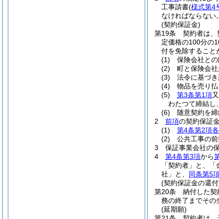
工事請書
(
様式第4
なければならない
(契約保証金)
第19条
契約者は、
定価格の100分の1
付を免除すること
(1)
保険会社との
(2)
町と保険会社
(3)
法令に基づき
(4)
物品を売り払
(5)
第3条第1項
又
わたつて締結し
(6)
随意契約を締
2
前項
の契約保証
(1)
第4条第2項
(2)
公共工事の前
3
保証事業会社の
4
第4条第3項
から
「契約者」と、「
社」と、
同条第5
(契約保証金の還付
第20条
納付した契
務の終了までその
(延期願)
第21条
契約者は、