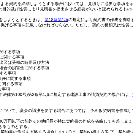
による契約を締結しようとする場合においては、見積りに必要な事項を示
の目的及び性質により見積書を提出させる必要がないと認められるもの
をしようとするときは、
第18条第1項
の規定により契約書の作成を省略
に掲げる事項を記載しなければならない。
ただし、契約の種類又は性質
関する事項
に関する事項
出又は受領の時期及び方法
場合の損害金に関する事項
する事項
責任に関する事項
に関する事項
な事項
年法律第100号)
第2条第1項に規定する建設工事の請負契約の場合には、
について、議会の議決を要する場合にあつては、予め仮契約書を作成し
30万円以下の契約その他町長が特に契約書の作成を省略しても差し支
きるものとする。
り契約書の作成を省略する場合においては、契約の相手方
(以下「契約者