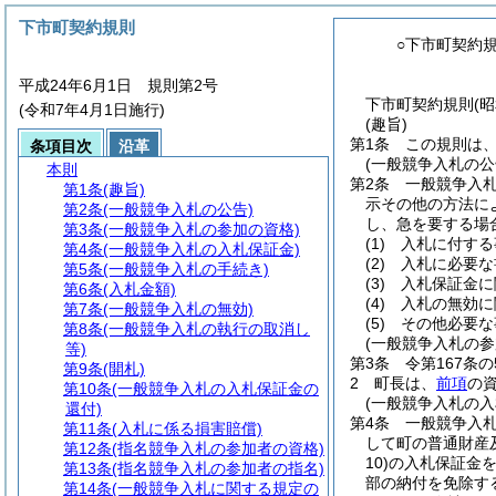
下市町契約規則
○下市町契約
平成24年6月1日 規則第2号
下市町契約規則(昭
(令和7年4月1日施行)
(趣旨)
第1条
この規則は
条項目次
沿革
(一般競争入札の公
本則
第2条
一般競争入
第1条
(趣旨)
示その他の方法に
第2条
(一般競争入札の公告)
し、急を要する場
第3条
(一般競争入札の参加の資格)
(1)
入札に付する
第4条
(一般競争入札の入札保証金)
(2)
入札に必要な
第5条
(一般競争入札の手続き)
(3)
入札保証金に
第6条
(入札金額)
(4)
入札の無効に
第7条
(一般競争入札の無効)
(5)
その他必要な
第8条
(一般競争入札の執行の取消し
(一般競争入札の参
等)
第3条
令第167条
第9条
(開札)
2
町長は、
前項
の
第10条
(一般競争入札の入札保証金の
(一般競争入札の入
還付)
第4条
一般競争入
第11条
(入札に係る損害賠償)
して町の普通財産
第12条
(指名競争入札の参加者の資格)
10)
の入札保証金
第13条
(指名競争入札の参加者の指名)
部の納付を免除す
第14条
(一般競争入札に関する規定の