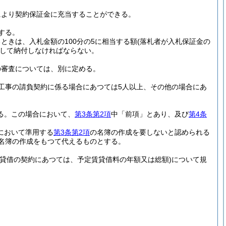
により契約保証金に充当することができる。
する。
ときは、入札金額の100分の5に相当する額
(落札者が入札保証金の
して納付しなければならない。
の審査については、別に定める。
工事の請負契約に係る場合にあつては5人以上、その他の場合にあ
る。
この場合において、
第3条第2項
中「前項」とあり、及び
第4条
において準用する
第3条第2項
の名簿の作成を要しないと認められる
名簿の作成をもつて代えるものとする。
(貸借の契約にあつては、予定賃貸借料の年額又は総額)
について規