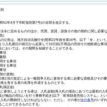
規則
和51年4月下市町規則第7号)の全部を改正する。
、法令に定めるもののほか、売買、賃貸、請負その他の契約に関し必要
告)
札の公告は、地方自治法施行令
(昭和22年政令第16号。以下「令」という
より入札期日の前日から起算して15日前
(不用品の売却その他軽易な事項
合においては、その期間を短縮することができる。
事項
書類
関する事項
関する事項
事項
加の資格)
の5第1項の規定による一般競争入札に参加する者に必要な資格及びその
資格を有する者の名簿を作成するものとする。
札保証金)
札に参加しようとする者は、入札金額
(再入札の場合にあつては最初の入
及び物品の売払いを行う事務手続き
(以下「町有財産売却システム」とい
を入札の際納付しなければならない。
ただし、その者が
次の各号
のいず
ることができるものとする。