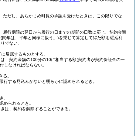
。
ただし、あらかじめ町長の承認を受けたときは、この限りでな
、履行期限の翌日から履行の日までの期間の日数に応じ、契約金額
合
(閏年は、平年と同様に扱う。)
を乗じて算定して得た額を遅延利
限りでない。
町に帰属するものとする。
、契約金額の100分の10に相当する額
(契約者が契約保証金の一
付しなければならない。
きる。
履行する見込みがないと明らかに認められるとき。
き。
認められるとき。
ときは、契約を解除することができる。