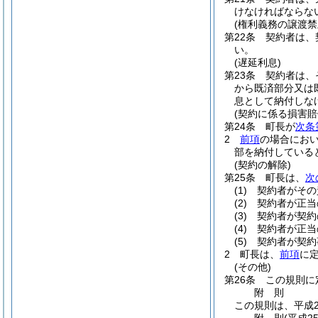
けなければならな
(権利義務の譲渡禁
第22条
契約者は、
い。
(遅延利息)
第23条
契約者は、
から既済部分又は
息として納付しな
(契約に係る損害賠
第24条
町長が
次条
2
前項
の場合におい
部を納付している
(契約の解除)
第25条
町長は、
次
(1)
契約者がその
(2)
契約者が正当
(3)
契約者が契約
(4)
契約者が正当
(5)
契約者が契約
2
町長は、
前項
に
(その他)
第26条
この規則に
附
則
この規則は、平成2