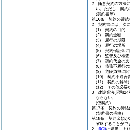
2
随意契約の方法
い。
ただし、契約
(契約書等)
第16条
契約の締結
2
契約書には、次
(1)
契約の目的
(2)
契約金額
(3)
履行の期限
(4)
履行の場所
(5)
契約保証金に
(6)
監督及び検査
(7)
契約代金の支
(8)
債務不履行の
(9)
危険負担に関
(10)
契約不適合
(11)
契約の解除
(12)
その他必要
3
建設業法
(昭和24
ならない。
(仮契約)
第17条
契約の締結
(契約書の省略)
第18条
契約金額が
省略することがで
2
前項
の規定によ