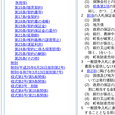
(1)
保険会社との
準用等)
(2)
前条第1項
の
第15条
(随意契約)
結し、かつ、こ
第16条
(契約書等)
2
前項
の入札保証
第17条
(仮契約)
(1)
国債
第18条
(契約書の省略)
(2)
地方債
第19条
(契約保証金)
(3)
政府の保証の
第20条
(契約保証金の還付)
(4)
銀行、農林中
第21条
(延期願)
(5)
町長が確実と
第22条
(権利義務の譲渡禁止)
(6)
銀行が振出し
第23条
(遅延利息)
(7)
銀行又は町長
第24条
(契約に係る損害賠償)
除く。)
をいう。
第25条
(契約の解除)
(8)
町有財産売却
第26条
(その他)
3
一般競争入札に
附則
書面を提供しなけ
附則
(平成25年6月26日規則第2号)
4
前2項
に掲げる担
附則
(令和7年3月13日規則第7号)
(1)
国債及び地方
様式第1号
(第5条関係)
いては発行価額)
様式第2号
(第9条関係)
(2)
政府の保証の
様式第3号
削除
割に相当する金
様式第4号
(第18条関係)
(3)
銀行が振出し
様式第5号
(第21条関係)
(4)
銀行又は町長
(5)
町有財産売却
5
一般競争入札に
することとなる前