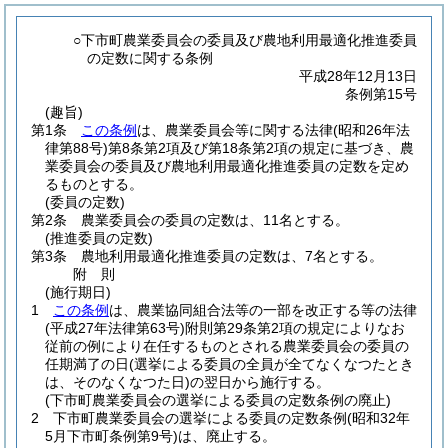
○下市町農業委員会の委員及び農地利用最適化推進委員
の定数に関する条例
平成28年12月13日
条例第15号
(趣旨)
第1条
この条例
は、農業委員会等に関する法律
(昭和26年法
律第88号)
第8条第2項及び第18条第2項の規定に基づき、農
業委員会の委員及び農地利用最適化推進委員の定数を定め
るものとする。
(委員の定数)
第2条
農業委員会の委員の定数は、11名とする。
(推進委員の定数)
第3条
農地利用最適化推進委員の定数は、7名とする。
附
則
(施行期日)
1
この条例
は、農業協同組合法等の一部を改正する等の法律
(平成27年法律第63号)
附則第29条第2項の規定によりなお
従前の例により在任するものとされる農業委員会の委員の
任期満了の日
(選挙による委員の全員が全てなくなつたとき
は、そのなくなつた日)
の翌日から施行する。
(下市町農業委員会の選挙による委員の定数条例の廃止)
2
下市町農業委員会の選挙による委員の定数条例
(昭和32年
5月下市町条例第9号)
は、廃止する。