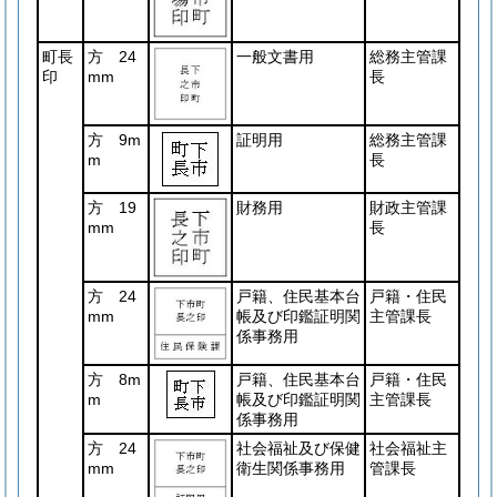
町長
方 24
一般文書用
総務主管課
印
mm
長
方 9m
証明用
総務主管課
m
長
方 19
財務用
財政主管課
mm
長
方 24
戸籍、住民基本台
戸籍・住民
mm
帳及び印鑑証明関
主管課長
係事務用
方 8m
戸籍、住民基本台
戸籍・住民
m
帳及び印鑑証明関
主管課長
係事務用
方 24
社会福祉及び保健
社会福祉主
mm
衛生関係事務用
管課長