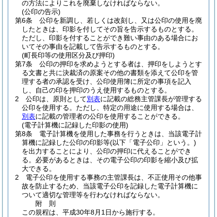
の方法によりこれを廃棄しなければならない。
(公印の告示)
第6条
公印を新調し、若しくは改刻し、又は公印の使用を廃
したときは、印影を付してその旨を告示するものとする。
ただし、印影を付することができ難い事由のある場合にお
いてその事由を記載して告示するものとする。
(町長印等の使用区分及び押印)
第7条
公印の押印を求めようとする者は、押印をしようとす
る文書と共に決裁済の原案その他の書類を添えて公印を管
理する者の承認を受け、公印使用簿に所定の事項を記入
し、自己の印を押印のうえ使用するものとする。
2
公印は、原則として
別表
に記載の総務主管課長が管理する
公印を使用する。
ただし、特定の用途に使用する場合は、
別表
に記載の管理者の公印を使用することができる。
(電子計算機に記録した印影の使用)
第8条
電子計算機を使用した事務を行うときは、当該電子計
算機に記録した公印の印影等
(以下「電子公印」という。)
を出力することにより、公印の押印に代えることができ
る。
必要があるときは、その電子公印の印影を縮小及び拡
大できる。
2
電子公印を使用する事務の主管課長は、不正使用その他事
故を防止するため、当該電子公印を記録した電子計算機に
ついて適切な管理等を行わなければならない。
附
則
この規程は、平成30年8月1日から施行する。