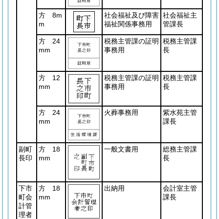
方 8m
社会福祉及び障害
社会福祉主
m
福祉関係事務用
管課長
方 24
税務主管課の証明
税務主管課
mm
事務用
長
方 12
税務主管課の証明
税務主管課
mm
事務用
長
方 24
火葬事務用
紫水苑主管
mm
課長
副町
方 18
一般文書用
総務主管課
長印
mm
長
下市
方 18
出納用
会計室主管
町会
mm
課長
計管
理者