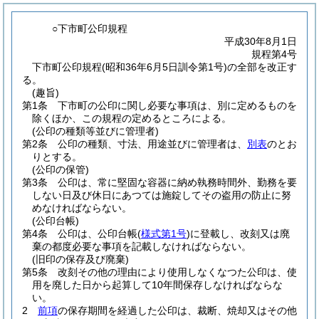
○下市町公印規程
平成30年8月1日
規程第4号
下市町公印規程(昭和36年6月5日訓令第1号)の全部を改正す
る。
(趣旨)
第1条
下市町の公印に関し必要な事項は、別に定めるものを
除くほか、この規程の定めるところによる。
(公印の種類等並びに管理者)
第2条
公印の種類、寸法、用途並びに管理者は、
別表
のとお
りとする。
(公印の保管)
第3条
公印は、常に堅固な容器に納め執務時間外、勤務を要
しない日及び休日にあつては施錠してその盗用の防止に努
めなければならない。
(公印台帳)
第4条
公印は、公印台帳
(
様式第1号
)
に登載し、改刻又は廃
棄の都度必要な事項を記載しなければならない。
(旧印の保存及び廃棄)
第5条
改刻その他の理由により使用しなくなつた公印は、使
用を廃した日から起算して10年間保存しなければならな
い。
2
前項
の保存期間を経過した公印は、裁断、焼却又はその他