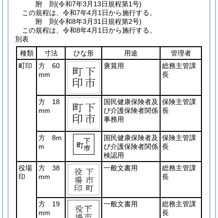
附
則
(令和7年3月13日
規程第1号)
この規程は、令和7年4月1日から施行する。
附
則
(令和8年3月31日
規程第2号)
この規程は、令和8年4月1日から施行する。
別表
種類
寸法
ひな形
用途
管理者
町印
方 60
褒賞用
総務主管課
mm
長
方 18
国民健康保険者及
保険主管課
mm
び介護保険者関係
長
事務用
方 8m
国民健康保険者及
保険主管課
m
び介護保険者関係
長
検認用
役場
方 38
一般文書用
総務主管課
印
mm
長
方 19
一般文書用
総務主管課
mm
長