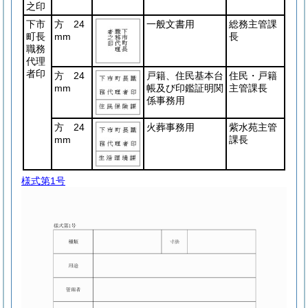
之印
下市
方 24
一般文書用
総務主管課
町長
mm
長
職務
代理
者印
方 24
戸籍、住民基本台
住民・戸籍
mm
帳及び印鑑証明関
主管課長
係事務用
方 24
火葬事務用
紫水苑主管
mm
課長
様式第1号