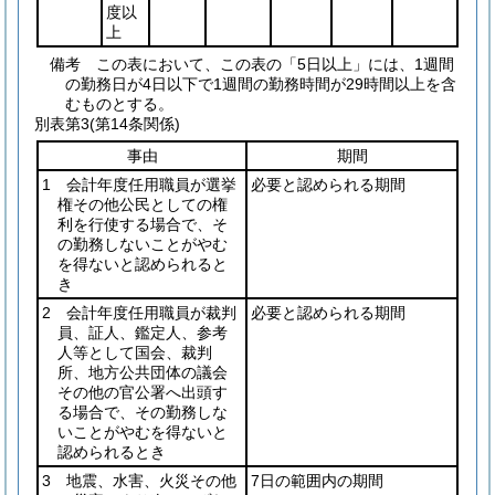
度以
上
備考 この表において、この表の「5日以上」には、1週間
の勤務日が4日以下で1週間の勤務時間が29時間以上を含
むものとする。
別表第3
(第14条関係)
事由
期間
1 会計年度任用職員が選挙
必要と認められる期間
権その他公民としての権
利を行使する場合で、そ
の勤務しないことがやむ
を得ないと認められると
き
2 会計年度任用職員が裁判
必要と認められる期間
員、証人、鑑定人、参考
人等として国会、裁判
所、地方公共団体の議会
その他の官公署へ出頭す
る場合で、その勤務しな
いことがやむを得ないと
認められるとき
3 地震、水害、火災その他
7日の範囲内の期間