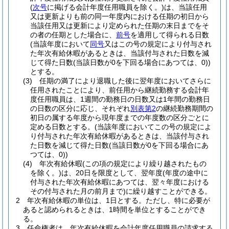
(
次号
に掲げる会計年度任用職員を除く。)
は、当該任用
又は更新よりも前の同一年度内における任期の初日から
当該任用又は更新により定められた任期の末日までをそ
の者の任期とした場合に、
前号
を適用して得られる日数
(当該年度において
同号
又はこの号の規定により付与され
た年次有給休暇があるときは、当該付与された日数を減
じて得た日数
(当該日数が0を下回る場合にあつては、0)
)
とする。
(3)
任期の満了により退職した後に翌年度においてさらに
任用されたことにより、前任用から継続勤務する会計年
度任用職員は、1週間の勤務日の日数又は1年間の勤務日
の日数の区分に応じ、それぞれ
別表第2
の継続勤務期間の
初日の属する年度から現年度までの年度数の区分ごとに
定める日数とする。
(当該年度においてこの号の規定によ
り付与された年次有給休暇があるときは、当該付与され
た日数を減じて得た日数
(当該日数が0を下回る場合にあ
つては、0)
)
(4)
年次有給休暇
(この項の規定により繰り越されたもの
を除く。)
は、20日を限度として、翌年度
(年度の途中に
付与された年次有給休暇にあつては、翌々年度における
その付与された月の前月まで)
に繰り越すことができる。
2
年次有給休暇の単位は、1日とする。
ただし、特に必要が
あると認められるときは、1時間を単位とすることができ
る。
3
任命権者は、年次有給休暇を会計年度任用職員の請求する