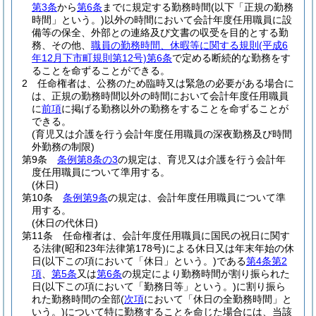
第3条
から
第6条
までに規定する勤務時間
(以下「正規の勤務
時間」という。)
以外の時間において会計年度任用職員に設
備等の保全、外部との連絡及び文書の収受を目的とする勤
務、その他、
職員の勤務時間、休暇等に関する規則
(平成6
年12月下市町規則第12号)
第6条
で定める断続的な勤務をす
ることを命ずることができる。
2
任命権者は、公務のため臨時又は緊急の必要がある場合に
は、正規の勤務時間以外の時間において会計年度任用職員
に
前項
に掲げる勤務以外の勤務をすることを命ずることが
できる。
(育児又は介護を行う会計年度任用職員の深夜勤務及び時間
外勤務の制限)
第9条
条例第8条の3
の規定は、育児又は介護を行う会計年
度任用職員について準用する。
(休日)
第10条
条例第9条
の規定は、会計年度任用職員について準
用する。
(休日の代休日)
第11条
任命権者は、会計年度任用職員に国民の祝日に関す
る法律
(昭和23年法律第178号)
による休日又は年末年始の休
日
(以下この項において「休日」という。)
である
第4条第2
項
、
第5条
又は
第6条
の規定により勤務時間が割り振られた
日
(以下この項において「勤務日等」という。)
に割り振ら
れた勤務時間の全部
(
次項
において「休日の全勤務時間」と
いう。)
について特に勤務することを命じた場合には、当該