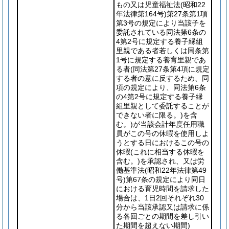
もの又は児童福祉法
(昭和22
年法律第164号)
第27条第1項
第3号の規定により当該子を
委託されている同法第6条の
4第2号に規定する養子縁組
里親である者若しくは同条第
1号に規定する養育里親であ
る者
(同法第27条第4項に規定
する者の意に反するため、同
項の規定により、同法第6条
の4第2号に規定する養子縁
組里親として委託することが
できない者に限る。)
を含
む。)
が当該会計年度任用職
員がこの号の休暇を使用しよ
うとする日におけるこの号の
休暇
(これに相当する休暇を
含む。)
を承認され、又は労
働基準法
(昭和22年法律第49
号)
第67条の規定により同日
における育児時間を請求した
場合は、1日2回それぞれ30
分から当該承認又は請求に係
る各回ごとの期間を差し引い
た期間を超えない期間)