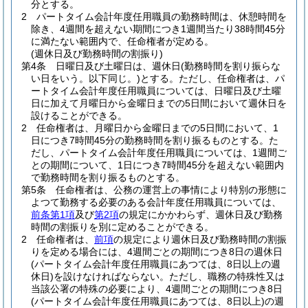
分とする。
2
パートタイム会計年度任用職員の勤務時間は、休憩時間を
除き、4週間を超えない期間につき1週間当たり38時間45分
に満たない範囲内で、任命権者が定める。
(週休日及び勤務時間の割振り)
第4条
日曜日及び土曜日は、週休日
(勤務時間を割り振らな
い日をいう。以下同じ。)
とする。
ただし、任命権者は、パ
ートタイム会計年度任用職員については、日曜日及び土曜
日に加えて月曜日から金曜日までの5日間において週休日を
設けることができる。
2
任命権者は、月曜日から金曜日までの5日間において、1
日につき7時間45分の勤務時間を割り振るものとする。
た
だし、パートタイム会計年度任用職員については、1週間ご
との期間について、1日につき7時間45分を超えない範囲内
で勤務時間を割り振るものとする。
第5条
任命権者は、公務の運営上の事情により特別の形態に
よつて勤務する必要のある会計年度任用職員については、
前条第1項
及び
第2項
の規定にかかわらず、週休日及び勤務
時間の割振りを別に定めることができる。
2
任命権者は、
前項
の規定により週休日及び勤務時間の割振
りを定める場合には、4週間ごとの期間につき8日の週休日
(パートタイム会計年度任用職員にあつては、8日以上の週
休日)
を設けなければならない。
ただし、職務の特殊性又は
当該公署の特殊の必要により、4週間ごとの期間につき8日
(パートタイム会計年度任用職員にあつては、8日以上)
の週