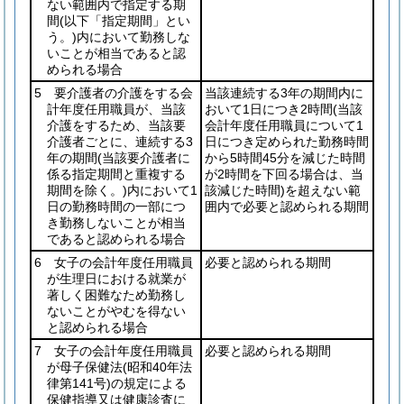
ない範囲内で指定する期
間
(以下「指定期間」とい
う。)
内において勤務しな
いことが相当であると認
められる場合
5 要介護者の介護をする会
当該連続する3年の期間内に
計年度任用職員が、当該
おいて1日につき2時間
(当該
介護をするため、当該要
会計年度任用職員について1
介護者ごとに、連続する3
日につき定められた勤務時間
年の期間
(当該要介護者に
から5時間45分を減じた時間
係る指定期間と重複する
が2時間を下回る場合は、当
期間を除く。)
内において1
該減じた時間)
を超えない範
日の勤務時間の一部につ
囲内で必要と認められる期間
き勤務しないことが相当
であると認められる場合
6 女子の会計年度任用職員
必要と認められる期間
が生理日における就業が
著しく困難なため勤務し
ないことがやむを得ない
と認められる場合
7 女子の会計年度任用職員
必要と認められる期間
が母子保健法
(昭和40年法
律第141号)
の規定による
保健指導又は健康診査に