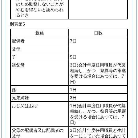
のため勤務しないことが
やむを得ないと認められ
るとき
別表第5
親族
日数
配偶者
7日
父母
子
5日
祖父母
3日
(会計年度任用職員が代襲
相続し、かつ、祭具等の承継
を受ける場合にあつては、7
日)
孫
1日
兄弟姉妹
3日
おじ又はおば
1日
(会計年度任用職員が代襲
相続し、かつ、祭具等の承継
を受ける場合にあつては、7
日)
父母の配偶者又は配偶者の
3日
(会計年度任用職員と生計
父母
を一にしていた場合にあつて