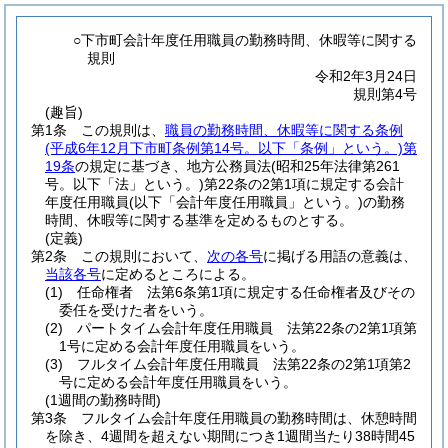
○下市町会計年度任用職員の勤務時間、休暇等に関する
規則
令和2年3月24日
規則第4号
(趣旨)
第1条
この規則は、
職員の勤務時間、休暇等に関する条例
(平成6年12月下市町条例第14号。以下「条例」という。)
第
19条
の規定に基づき、地方公務員法
(昭和25年法律第261
号。以下「法」という。)
第22条の2第1項に規定する会計
年度任用職員
(以下「会計年度任用職員」という。)
の勤務
時間、休暇等に関する基準を定めるものとする。
(定義)
第2条
この規則において、
次の各号
に掲げる用語の意義は、
当該各号
に定めるところによる。
(1)
任命権者 法第6条第1項に規定する任命権者及びその
委任を受けた者をいう。
(2)
パートタイム会計年度任用職員 法第22条の2第1項第
1号に定める会計年度任用職員をいう。
(3)
フルタイム会計年度任用職員 法第22条の2第1項第2
号に定める会計年度任用職員をいう。
(1週間の勤務時間)
第3条
フルタイム会計年度任用職員の勤務時間は、休憩時間
を除き、4週間を超えない期間につき1週間当たり38時間45