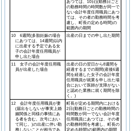
あつては、10日)
(勤務日ごと
の勤務時間の時間数が同一で
ない会計年度任用職員にあつ
ては、その者の勤務時間を考
慮し、町長の定める時間)
の
範囲内の期間
10 6週間
(多胎妊娠の場合
出産の日までの申し出た期間
にあつては、14週間)
以内
に出産する予定である女
子の会計年度任用職員が
申し出た場合
11 女子の会計年度任用職
出産の日の翌日から8週間を
員が出産した場合
経過するまでの期間
(産後6週
間を経過した女子の会計年度
任用職員が就業を申し出た場
合において医師が支障がない
と認めた業務に就く期間を除
く。)
12 会計年度任用職員が妻
町長が定める期間内における
(届出をしないが事実上婚
2日
(勤務日ごとの勤務時間の
姻関係と同様の事情にあ
時間数が同一でない会計年度
る者を含む。次号におい
任用職員にあつては、その者
て同じ。)
の出産に伴い勤
の勤務時間を考慮し、町長の
務しないことが相当であ
定める時間)
の範囲内の期間