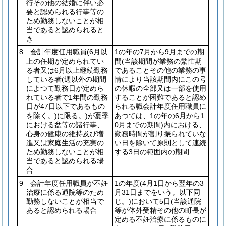
行その他の結婚に伴い必
要と認められる行事等の
ため勤務しないことが相
当であると認められると
き
8 会計年度任用職員
(6月以
1の年の7月から9月までの期
上の任期が定められてい
間
(当該期間が業務の繁忙期
る者又は6月以上継続勤務
であることその他の業務の事
している者
(週以外の期間
情により当該期間内にこの号
によつて勤務日が定めら
の休暇の全部又は一部を使用
れている者で1年間の勤務
することが困難であると認め
日が47日以下であるもの
られる職会計年度任用職員に
を除く。)
に限る。)
が夏季
あつては、1の年の6月から1
における盆等の諸行事、
0月までの期間)
内における、
心身の健康の維持及び増
勤務時間が割り振られていな
進又は家庭生活の充実の
い日を除いて原則として連続
ため勤務しないことが相
する3日の範囲内の期間
当であると認められる場
合
9 会計年度任用職員が不妊
1の年度
(4月1日から翌年の3
治療に係る通院等のため
月31日までをいう。以下同
勤務しないことが相当で
じ。)
において5日
(当該通院
あると認められる場合
等が体外受精その他の町長が
定める不妊治療に係るものに