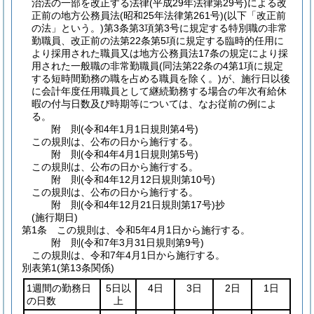
治法の一部を改正する法律
(平成29年法律第29号)
による改
正前の地方公務員法
(昭和25年法律第261号)
(以下「改正前
の法」という。)
第3条第3項第3号に規定する特別職の非常
勤職員、改正前の法第22条第5項に規定する臨時的任用に
より採用された職員又は地方公務員法17条の規定により採
用された一般職の非常勤職員
(同法第22条の4第1項に規定
する短時間勤務の職を占める職員を除く。)
が、施行日以後
に会計年度任用職員として継続勤務する場合の年次有給休
暇の付与日数及び時期等については、なお従前の例によ
る。
附
則
(令和4年1月1日
規則第4号)
この規則は、公布の日から施行する。
附
則
(令和4年4月1日
規則第5号)
この規則は、公布の日から施行する。
附
則
(令和4年12月12日
規則第10号)
この規則は、公布の日から施行する。
附
則
(令和4年12月21日
規則第17号)
抄
(施行期日)
第1条
この規則は、令和5年4月1日から施行する。
附
則
(令和7年3月31日
規則第9号)
この規則は、令和7年4月1日から施行する。
別表第1
(第13条関係)
1週間の勤務日
5日以
4日
3日
2日
1日
の日数
上