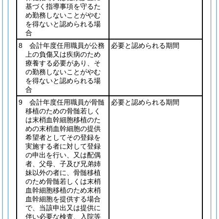
基づく指導事項を守るた
め勤務しないことがやむ
を得ないと認められる場
合
8 会計年度任用職員が公務
必要と認められる期間
上の負傷又は疾病のため
療養する必要があり、そ
の勤務しないことがやむ
を得ないと認められる場
合
9 会計年度任用職員が骨髄
必要と認められる期間
移植のための骨髄若しく
は末梢血幹細胞移植のた
めの末梢血幹細胞の提供
希望者としてその登録を
実施する者に対して登録
の申出を行い、又は配偶
者、父母、子及び兄弟姉
妹以外の者に、骨髄移植
のため骨髄若しくは末梢
血幹細胞移植のため末梢
血幹細胞を提供する場合
で、当該申出又は提供に
伴い必要な検査、入院等