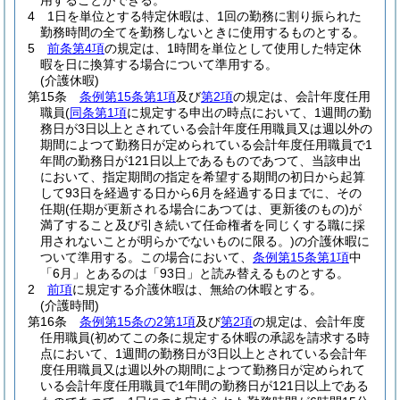
用することができる。
4
1日を単位とする特定休暇は、1回の勤務に割り振られた
勤務時間の全てを勤務しないときに使用するものとする。
5
前条第4項
の規定は、1時間を単位として使用した特定休
暇を日に換算する場合について準用する。
(介護休暇)
第15条
条例第15条第1項
及び
第2項
の規定は、会計年度任用
職員
(
同条第1項
に規定する申出の時点において、1週間の勤
務日が3日以上とされている会計年度任用職員又は週以外の
期間によつて勤務日が定められている会計年度任用職員で1
年間の勤務日が121日以上であるものであつて、当該申出
において、指定期間の指定を希望する期間の初日から起算
して93日を経過する日から6月を経過する日までに、その
任期
(任期が更新される場合にあつては、更新後のもの)
が
満了すること及び引き続いて任命権者を同じくする職に採
用されないことが明らかでないものに限る。)
の介護休暇に
ついて準用する。
この場合において、
条例第15条第1項
中
「6月」とあるのは「93日」と読み替えるものとする。
2
前項
に規定する介護休暇は、無給の休暇とする。
(介護時間)
第16条
条例第15条の2第1項
及び
第2項
の規定は、会計年度
任用職員
(初めてこの条に規定する休暇の承認を請求する時
点において、1週間の勤務日が3日以上とされている会計年
度任用職員又は週以外の期間によつて勤務日が定められて
いる会計年度任用職員で1年間の勤務日が121日以上である