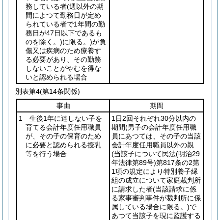
務している者
(週以外の期
間によつて勤務日が定め
られている者で1年間の勤
務日が47日以下であるも
のを除く。)
に限る。)
が負
傷又は疾病のため療養す
る必要があり、その勤務
しないことがやむを得な
いと認められる場合
別表第4
(第14条関係)
事由
期間
1 生後1年に達しない子を
1日2回それぞれ30分以内の
育てる会計年度任用職員
期間
(男子の会計年度任用職
が、その子の保育のため
員にあつては、その子の当該
に必要と認められる授乳
会計年度任用職員以外の親
等を行う場合
(当該子について民法
(明治29
年法律第89号)
第817条の2第
1項の規定により特別養子縁
組の成立について家庭裁判所
に請求した者
(当該請求に係
る家事審判事件が裁判所に係
属している場合に限る。)
で
あつて当該子を現に監護する