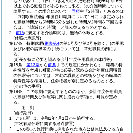
ものであつて、1日につき定められた勤務時間が6時間15分
以上である勤務日があるものに限る。)
の介護時間について
準用する。
この場合において、
同項
中「2時間」とあるのは
「2時間
(当該会計年度任用職員について1日につき定められ
た勤務時間から5時間45分を減じた時間が2時間を下回る場
合は、当該減じた時間)
」と読み替えるものとする。
2
前項
に規定する介護時間は、無給の休暇とする。
(休暇の承認等)
第17条
特別休暇
(
別表第4
の第1号及び第2号を除く。)
の承認
及び休暇の請求等の手続については、常勤職員の例によ
る。
(町長が特に必要と認める会計年度任用職員の休暇等)
第18条
第12条
から
前条
までの規定にかかわらず、職務の特
殊性等を考慮し町長が特に必要と認める会計年度任用職員
の休暇等については、常勤の職員との権衡及びその職務の
特殊性等を考慮し、任命権者が別に定めるものとする。
(その他の事項)
第19条
この規則に規定するもののほか、会計年度任用職員
の勤務時間及び休暇等に関し必要な事項は、町長が定め
る。
附
則
(施行期日)
1
この規則は、令和2年4月1日から施行する。
(年次有給休暇に関する経過措置)
2
この規則の施行日前に採用された地方公務員法及び地方自