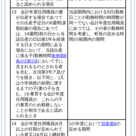
ると認められる場合
13 会計年度任用職員の妻
当該期間内における5日
(勤務
が出産する場合であつて
日ごとの勤務時間の時間数が
その出産予定日の6週間
(多
同一でない会計年度任用職員
胎妊娠の場合にあつて
にあつては、その者の勤務時
は、14週間)
前の日から当
間を考慮し、町長の定める時
該出産の日以後1年を経過
間)
の範囲内の期間
する日までの期間にある
場合において、当該出産
に係る子
(勤務時間
条例第8
条の2第1項
において子に
含まれるものとされる者
を含む。次項第3号ア及び
ウを除き、以下同じ。)
又
は小学就校の始期に達す
るまでの子
(妻の子を含
む。)
を養育する会計年度
任用職員が、これらの子
の養育のため勤務しない
ことが相当であると認め
られるとき
14 会計年度任用職員
(6月
1の年度において
別表第6
の
以上の任期が定められて
定める期間
いる者又は6月以上継続勤