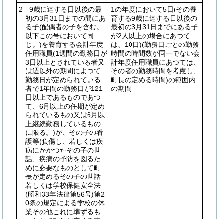
2 9歳に達する日以後の最
1の年度において5日
(その養
初の3月31日までの間にあ
育する9歳に達する日以後の
る子
(配偶者の子を含む。
最初の3月31日までにある子
以下この号において同
が2人以上の場合にあつて
じ。)
を養育する会計年度
は、10日)
(勤務日ごとの勤務
任用職員
(1週間の勤務日が
時間の時間数が同一でない会
3日以上とされている者又
計年度任用職員にあつては、
は週以外の期間によつて
その者の勤務時間を考慮し、
勤務日が定められている
町長の定める時間)
の範囲内
者で1年間の勤務日が121
の期間
日以上であるものであつ
て、6月以上の任期が定め
られているもの又は6月以
上継続勤務しているもの
に限る。)
が、その子の看
護等
(負傷し、若しくは疾
病にかかつたその子の世
話、疾病の予防を図るた
めに必要なものとして町
長が定めるその子の世話
若しくは学校保健安全法
(昭和33年法律第56号)
第2
0条の規定による学校の休
業その他これに準ずるも