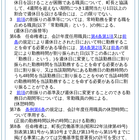
休日を設けることが困難である職員について、町長と協議
して、4週間を超えない期間につき1週間当たり1日以上の
割合で週休日を設ける場合には、この限りでない。
3
前項
の割振りの基準等については、常時勤務を要する職を
占める職員
(以下「常勤職員」という。)
の例による。
(週休日の振替等)
第6条
任命権者は、会計年度任用職員に
第4条第1項
又は
前
条
の規定により週休日とされた日において特に勤務するこ
とを命ずる必要がある場合には、
第4条第2項
又は
前条
の規
定により勤務時間が割り振られた日
(以下この条において
「勤務日」という。)
を週休日に変更して当該勤務日に割り
振られた勤務時間を当該勤務することを命ずる必要がある
日に割り振り、又は当該期間内にある勤務日の勤務時間の
うち4時間を当該勤務日に割り振ることをやめて当該4時間
の勤務時間を当該勤務することを命ずる必要がある日に割
り振ることができる。
2
前項
の割振りの基準及び週休日に変更することのできる勤
務日の期間等については、常勤職員の例による。
(休憩時間)
第7条
条例第6条
の規定は、会計年度任用職員の休憩時間に
ついて準用する。
(正規の勤務時間以外の時間における勤務)
第8条
任命権者は、町長
(労働基準法
(昭和22年法律第49号)
別表第1第1号から第10号まで及び第13号から第15号までに
掲げる事業にあつては労働基準監督署長)
の許可を受けて、