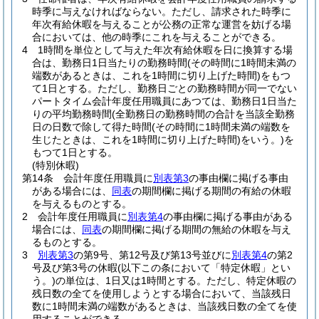
時季に与えなければならない。
ただし、請求された時季に
年次有給休暇を与えることが公務の正常な運営を妨げる場
合においては、他の時季にこれを与えることができる。
4
1時間を単位として与えた年次有給休暇を日に換算する場
合は、勤務日1日当たりの勤務時間
(その時間に1時間未満の
端数があるときは、これを1時間に切り上げた時間)
をもつ
て1日とする。
ただし、勤務日ごとの勤務時間が同一でない
パートタイム会計年度任用職員にあつては、勤務日1日当た
りの平均勤務時間
(全勤務日の勤務時間の合計を当該全勤務
日の日数で除して得た時間
(その時間に1時間未満の端数を
生じたときは、これを1時間に切り上げた時間)
をいう。)
を
もつて1日とする。
(特別休暇)
第14条
会計年度任用職員に
別表第3
の事由欄に掲げる事由
がある場合には、
同表
の期間欄に掲げる期間の有給の休暇
を与えるものとする。
2
会計年度任用職員に
別表第4
の事由欄に掲げる事由がある
場合には、
同表
の期間欄に掲げる期間の無給の休暇を与え
るものとする。
3
別表第3
の第9号、第12号及び第13号並びに
別表第4
の第2
号及び第3号の休暇
(以下この条において「特定休暇」とい
う。)
の単位は、1日又は1時間とする。
ただし、特定休暇の
残日数の全てを使用しようとする場合において、当該残日
数に1時間未満の端数があるときは、当該残日数の全てを使