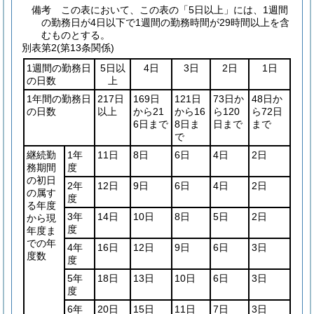
備考 この表において、この表の「5日以上」には、1週間
の勤務日が4日以下で1週間の勤務時間が29時間以上を含
むものとする。
別表第2
(第13条関係)
1週間の勤務日
5日以
4日
3日
2日
1日
の日数
上
1年間の勤務日
217日
169日
121日
73日か
48日か
の日数
以上
から21
から16
ら120
ら72日
6日まで
8日ま
日まで
まで
で
継続勤
1年
11日
8日
6日
4日
2日
務期間
度
の初日
2年
12日
9日
6日
4日
2日
の属す
度
る年度
3年
14日
10日
8日
5日
2日
から現
度
年度ま
での年
4年
16日
12日
9日
6日
3日
度数
度
5年
18日
13日
10日
6日
3日
度
6年
20日
15日
11日
7日
3日