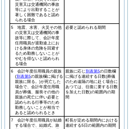
災害又は交通機関の事故
等により出勤することが
著しく困難であると認め
られる場合
5 地震、水害、火災その他
必要と認められる期間
の災害又は交通機関の事
故等に際して、会計年度
任用職員が退勤途上にお
ける身体の危険を回避す
るため勤務しないことが
やむを得ないと認められ
る場合
6 会計年度任用職員の親族
親族に応じ
別表第5
の日数欄
(
別表第5
の親族欄に掲げる
に掲げる連続する日数
(葬儀
親族に限る。)
が死亡した
のため遠隔の地に赴く場合に
場合で、会計年度任用職
あつては、往復に要する日数
員が葬儀、服喪その他の
を加えた日数)
の範囲内の期
親族の死亡に伴い必要と
間
認められる行事等のため
勤務しないことが相当で
あると認められるとき
7 会計年度任用職員が結婚
町長が定める期間内における
する場合で、結婚式、旅
連続する5日の範囲内の期間