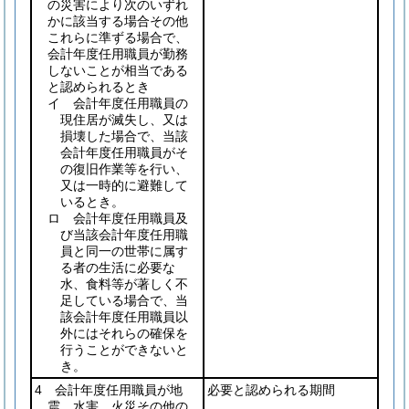
の災害により次のいずれ
かに該当する場合その他
これらに準ずる場合で、
会計年度任用職員が勤務
しないことが相当である
と認められるとき
イ 会計年度任用職員の
現住居が滅失し、又は
損壊した場合で、当該
会計年度任用職員がそ
の復旧作業等を行い、
又は一時的に避難して
いるとき。
ロ 会計年度任用職員及
び当該会計年度任用職
員と同一の世帯に属す
る者の生活に必要な
水、食料等が著しく不
足している場合で、当
該会計年度任用職員以
外にはそれらの確保を
行うことができないと
き。
4 会計年度任用職員が地
必要と認められる期間
震、水害、火災その他の