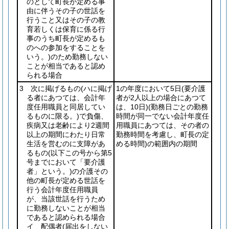
のとして町長が定める事
由に伴うその子の世話を
行うこと又はその子の教
育若しくは保育に係る行
事のうち町長が定めるも
のへの参加をすることを
いう。)
のため勤務しない
ことが相当であると認め
られる場合
3 次に掲げるもの
(ハに掲げ
1の年度において5日
(要介護
る者にあつては、会計年
者が2人以上の場合にあつて
度任用職員と同居してい
は、10日)
(勤務日ごとの勤務
るものに限る。)
で負傷、
時間が同一でない会計年度任
疾病又は老齢により2週間
用職員にあつては、その者の
以上の期間にわたり日常
勤務時間を考慮し、町長の定
生活を営むのに支障があ
める時間)
の範囲内の期間
るもの
(以下この号から第5
号までにおいて「要介護
者」という。)
の介護その
他の町長が定める世話を
行う会計年度任用職員
が、当該世話を行うため
に勤務しないことが相当
であると認められる場合
イ 配偶者
(届出をしない