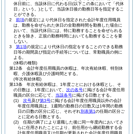
休日前に、当該休日に代わる日
(以下この条において「代休
日」という。)
として、当該休日後の勤務日等を指定するこ
とができる。
2
前項
の規定により代休日を指定された会計年度任用職員
は、勤務を命ぜられた休日の全勤務時間を勤務した場合に
おいて、当該代休日には、特に勤務することを命ぜられる
ときを除き、正規の勤務時間においても勤務することを要
しない。
3
第1項
の規定により代休日の指定をすることのできる勤務
日等の期間及び指定の手続等については、常勤職員の例に
よる。
(休暇の種類)
第12条
会計年度任用職員の休暇は、年次有給休暇、特別休
暇、介護休暇及び介護時間とする。
(年次有給休暇)
第13条
年次有給休暇は、1年度ごとにおける休暇とし、そ
の日数は、1年度において、
次の各号
に掲げる会計年度任用
職員の区分に応じて、
当該各号
に掲げる日数とする。
(1)
次号
及び
第3号
に掲げる会計年度任用職員以外の会計
年度任用職員は、1週間の勤務日の日数又は1年間の勤務
日の日数の区分に応じ、それぞれ
別表第1
の任期の区分ご
とに定める日数とする。
(2)
任期の満了により退職した後に同一年度内においてさ
らに任用されたことにより、前任用から継続勤務する会
計年度任用職員又は任期が更新された会計年度任用職員