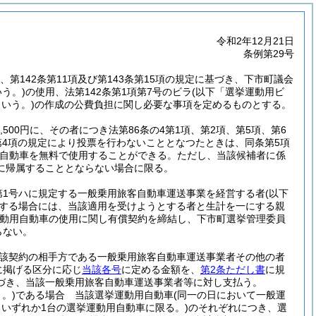
令和2年12月21日
条例第29号
項、第142条第11項及び第143条第15項の規定に基づき、下市町議会
う。)
の使用、法第142条第1項第7号のビラ
(以下「選挙運動用ビ
いう。)
の作成の公費負担に関し必要な事項を定めるものとする。
4,500円に、その者につき法第86条の4第1項、第2項、第5項、第6
条第4項の規定により投票を行わないこととなつたときは、同条第5項
自動車を無料で使用することができる。
ただし、当該候補者に係
に帰属することとならない場合に限る。
第1号ハに規定する一般乗用旅客自動車運送事業を経営する者
(以下
する場合には、当該適用を受けようとする者と生計を一にする親
動用自動車の使用に関し有償契約を締結し、下市町選挙管理委員
らない。
該契約の相手方である一般乗用旅客自動車運送事業者その他の者
に掲げる区分に応じ
当該各号
に定める金額を、
第2条ただし書
に規
づき、当該一般乗用旅客自動車運送事業者等に対し支払う。
。)
である場合 当該選挙運動用自動車
(同一の日において一般運
いずれか1台の選挙運動用自動車に限る。)
のそれぞれにつき、選