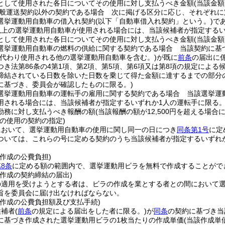
として使用された各日についてその使用に対し支払うべき金額
(当該金額
般運送契約以外の契約である場合 次に掲げる区分に応じ、それぞれに
選挙運動用自動車の借入れ契約
(以下「自動車借入れ契約」という。)
で
以上の選挙運動用自動車が使用される場合には、当該候補者が指定するい
として使用された各日についてその使用に対し支払うべき金額
(当該金額
選挙運動用自動車の燃料の供給に関する契約である場合 当該契約に基
に代わり使用される他の選挙運動用自動車を含む。)
が既に
前条
の届出に係
つき法第86条の4第1項、第2項、第5項、第6項又は第8項の規定によ
締結されている日数を除いた日数を乗じて得た金額に達するまでの部分
に基づき、委員会が確認したものに限る。)
選挙運動用自動車の運転手の雇用に関する契約である場合 当該選挙運
用される場合には、当該候補者が指定するいずれか1人の運転手に限る。
勤務に対し支払うべき報酬の額
(当該報酬の額が12,500円を超える場合には
の使用の契約の指定)
において、選挙運動用自動車の使用に関し同一の日につき
同条第1号
に定
ついては、これらの号に定める契約のうち当該候補者が指定するいずれ
。
作成の公費負担)
8条
に定める額の範囲内で、選挙運動用ビラを無料で作成することがで
作成の契約締結の届出)
の適用を受けようとする者は、ビラの作成を業とする者との間において
旨を委員会に届け出なければならない。
の作成の公費負担額及び支払手続)
候補者
(
前条
の規定による届出をした者に限る。)
が
同条
の契約に基づき当
に基づき作成された選挙運動用ビラの1枚当たりの作成単価
(当該作成単