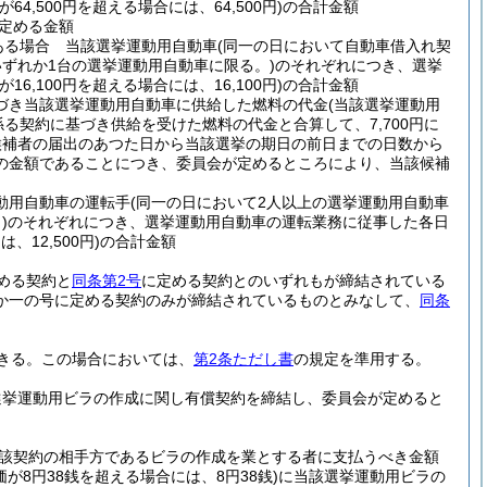
が64,500円を超える場合には、64,500円)
の合計金額
定める金額
ある場合 当該選挙運動用自動車
(同一の日において自動車借入れ契
ずれか1台の選挙運動用自動車に限る。)
のそれぞれにつき、選挙
が16,100円を超える場合には、16,100円)
の合計金額
づき当該選挙運動用自動車に供給した燃料の代金
(当該選挙運動用
る契約に基づき供給を受けた燃料の代金と合算して、7,700円に
る候補者の届出のあつた日から当該選挙の期日の前日までの日数から
の金額であることにつき、委員会が定めるところにより、当該候補
動用自動車の運転手
(同一の日において2人以上の選挙運動用自動車
)
のそれぞれにつき、選挙運動用自動車の運転業務に従事した各日
、12,500円)
の合計金額
める契約と
同条第2号
に定める契約とのいずれもが締結されている
か一の号に定める契約のみが締結されているものとみなして、
同条
きる。
この場合においては、
第2条ただし書
の規定を準用する。
選挙運動用ビラの作成に関し有償契約を締結し、委員会が定めると
該契約の相手方であるビラの作成を業とする者に支払うべき金額
価が8円38銭を超える場合には、8円38銭)
に当該選挙運動用ビラの