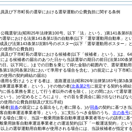
議員及び下市町長の選挙における選挙運動の公費負担に関する条例
、公職選挙法
(昭和25年法律第100号。以下「法」という。)
第141条第8
の選挙における法第141条第1項の自動車
(以下「選挙運動用自動車」とい
成及び法第143条第1項第5号のポスター
(以下「選挙運動用ポスター」と
の使用の公費負担)
議員及び下市町長の選挙における候補者
(以下「候補者」という。)
は、6
定による候補者の届出のあつた日から当該選挙の期日の前日
(法第100
の日。以下同じ。)
までの日数を乗じて得た金額の範囲内で、選挙運動用
条第1項
(同条第2項において準用する場合を含む。)
の規定により下市町
車の使用の契約締結の届出)
の適用を受けようとする者は、道路運送法
(昭和26年法律第183号)
第3条
動車運送事業者」という。)
その他の者
(
次条第2号
に規定する契約を締結
約に係る業務を業として行う者以外の者を除く。)
との間において選挙運
という。)
が定めるところにより、その旨を委員会に届け出なければな
車の使用の公費負担額及び支払手続)
候補者
(
前条
の規定による届出をした者に限る。)
が
同条
の契約に基づき当
旅客自動車運送事業者等」という。)
に支払うべき金額のうち、
次の各号
する場合に限り、当該一般乗用旅客自動車運送事業者等からの請求に基
般乗用旅客自動車運送事業者との運送契約
(以下「一般運送契約」という
台以上の選挙運動用自動車が使用される場合には、当該候補者が指定する