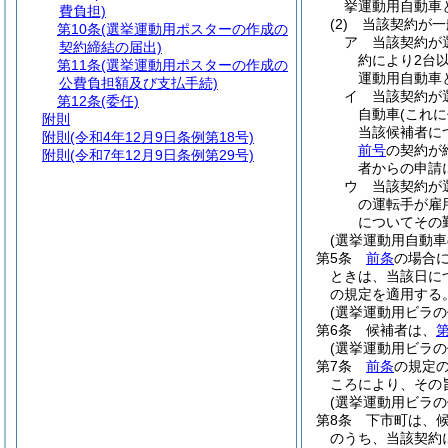
挙運動用自動車
費負担)
(2)
当該契約が一
第10条
(選挙運動用ポスターの作成の
ア
当該契約が
契約締結の届出)
約により2台
第11条
(選挙運動用ポスターの作成の
運動用自動車
公費負担額及び支払手続)
イ
当該契約が
第12条
(委任)
自動車
(これ
附則
当該候補者に
附則
(令和4年12月9日条例第18号)
前号
の契約が
附則
(令和7年12月9日条例第29号)
者からの申請
ウ
当該契約が
の運転手が雇
についてその
(選挙運動用自動車
第5条
前条
の場合
ときは、当該日に
の規定を適用する
(選挙運動用ビラの
第6条
候補者は、
第
(選挙運動用ビラの
第7条
前条
の規定
ころにより、その
(選挙運動用ビラ
第8条
下市町は、
のうち、当該契約