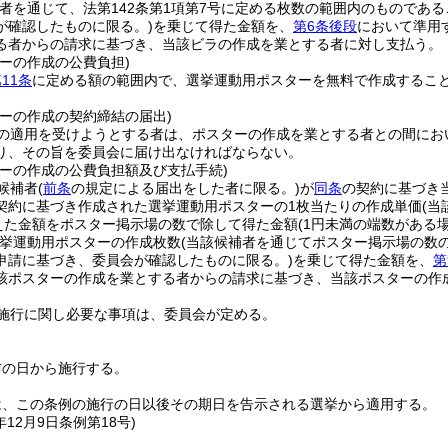
補者を通じて、法第142条第1項第7号に定める枚数の範囲内のもので
が確認したものに限る。)
を乗じて得た金額を、
第6条後段
において準用
る者からの請求に基づき、当該ビラの作成を業とする者に対し支払う。
ーの作成の公費負担)
11条
に定める額の範囲内で、選挙運動用ポスターを無料で作成するこ
ターの作成の契約締結の届出)
の適用を受けようとする者は、ポスターの作成を業とする者との間にお
り、その旨を委員会に届け出なければならない。
ターの作成の公費負担額及び支払手続)
候補者
(
前条
の規定による届出をした者に限る。)
が
同条
の契約に基づき
契約に基づき作成された選挙運動用ポスターの1枚当たりの作成単価
(当
を加えた金額をポスター掲示場の数で除して得た金額
(1円未満の端数がある
挙運動用ポスターの作成枚数
(当該候補者を通じてポスター掲示場の数
申請に基づき、委員会が確認したものに限る。)
を乗じて得た金額を、
第
該ポスターの作成を業とする者からの請求に基づき、当該ポスターの作
施行に関し必要な事項は、委員会が定める。
布の日から施行する。
は、この条例の施行の日以後その期日を告示される選挙から適用する。
年12月9日
条例第18号)