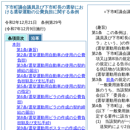
下市町議会議員及び下市町長の選挙にお
ける選挙運動の公費負担に関する条例
○下市町議会
令和2年12月21日 条例第29号
(趣旨)
(令和7年12月9日施行)
第1条
この条例は
議員及び下市町長
条項目次
沿革
ラ」という。)
の作
本則
(選挙運動用自動車
第1条
(趣旨)
第2条
下市町議会
第2条
(選挙運動用自動車の使用の公費
項又は第8項の規
負担)
の規定による告示
第3条
(選挙運動用自動車の使用の契約
る供託物が法第93
締結の届出)
(選挙運動用自動
第4条
(選挙運動用自動車の使用の公費
第3条
前条
の規定
負担額及び支払手続)
「一般乗用旅客自
第5条
(選挙運動用自動車の使用の契約
族のうち、当該契
の指定)
会
(以下「委員会」
第6条
(選挙運動用ビラの作成の公費負
(選挙運動用自動
担)
第4条
下市町は、
第7条
(選挙運動用ビラの作成の契約締
(以下「一般乗用
結の届出)
定する要件に該当
第8条
(選挙運動用ビラの作成の公費負
(1)
当該契約が一
担額及び支払手続)
送契約により2
第9条
(選挙運動用ポスターの作成の公