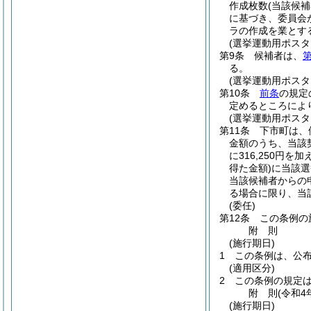
作成枚数
(当該候
に基づき、委員会
ラの作成を業とす
(選挙運動用ポスタ
第9条
候補者は、
第
る。
(選挙運動用ポス
第10条
前条
の規定
定めるところによ
(選挙運動用ポス
第11条
下市町は、
金額のうち、当該
に316,250円
得た金額)
に当該選
当該候補者からの
る場合に限り、当
(委任)
第12条
この条例の
附
則
(施行期日)
1
この条例は、公
(適用区分)
2
この条例の規定
附
則
(令和4
(施行期日)