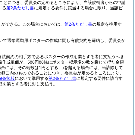
あることにつき、委員会の定めるところにより、当該候補者からの申請
する
第2条ただし書
に規定する要件に該当する場合に限り、当該ビ
とができる。
この場合においては、
第2条ただし書
の規定を準用す
いて選挙運動用ポスターの作成に関し有償契約を締結し、委員会が
当該契約の相手方であるポスターの作成を業とする者に支払うべき
該作成単価が、586円88銭にポスター掲示場の数を乗じて得た金額
場合には、その端数は1円とする。)
を超える場合には、当該除して
の範囲内のものであることにつき、委員会が定めるところにより、
9条後段
において準用する
第2条ただし書
に規定する要件に該当す
成を業とする者に対し支払う。