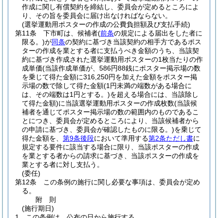
作成に関し有償契約を締結し、委員会が定めるところによ
り、その旨を委員会に届け出なければならない。
(選挙運動用ポスターの作成の公費負担額及び支払手続)
第11条
下市町は、候補者
(
前条
の規定による届出をした者に
限る。)
が
同条
の契約に基づき当該契約の相手方であるポス
ターの作成を業とする者に支払うべき金額のうち、当該契
約に基づき作成された選挙運動用ポスターの1枚当たりの作
成単価
(当該作成単価が、586円88銭にポスター掲示場の数
を乗じて得た金額に316,250円を加えた金額をポスター掲
示場の数で除して得た金額
(1円未満の端数がある場合に
は、その端数は1円とする。)
を超える場合には、当該除し
て得た金額)
に当該選挙運動用ポスターの作成枚数
(当該候
補者を通じてポスター掲示場の数の範囲内のものであるこ
とにつき、委員会が定めるところにより、当該候補者から
の申請に基づき、委員会が確認したものに限る。)
を乗じて
得た金額を、
第9条後段
において準用する
第2条ただし書
に
規定する要件に該当する場合に限り、当該ポスターの作成
を業とする者からの請求に基づき、当該ポスターの作成を
業とする者に対し支払う。
(委任)
第12条
この条例の施行に関し必要な事項は、委員会が定め
る。
附
則
(施行期日)
1
この条例は、公布の日から施行する。