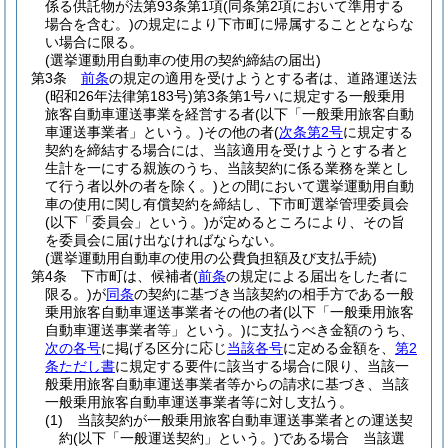
係る供託物が法第93条第1項
(同条第2項において準用する
場合を含む。)
の規定により下市町に帰属することとならな
い場合に限る。
(選挙運動用自動車の使用の契約締結の届出)
第3条
前条
の規定の適用を受けようとする者は、道路運送法
(昭和26年法律第183号)
第3条第1号ハに規定する一般乗用
旅客自動車運送事業を経営する者
(以下「一般乗用旅客自動
車運送事業者」という。)
その他の者
(
次条第2号
に規定する
契約を締結する場合には、当該適用を受けようとする者と
生計を一にする親族のうち、当該契約に係る業務を業とし
て行う者以外の者を除く。)
との間において選挙運動用自動
車の使用に関し有償契約を締結し、下市町選挙管理委員会
(以下「委員会」という。)
が定めるところにより、その旨
を委員会に届け出なければならない。
(選挙運動用自動車の使用の公費負担額及び支払手続)
第4条
下市町は、候補者
(
前条
の規定による届出をした者に
限る。)
が
同条
の契約に基づき当該契約の相手方である一般
乗用旅客自動車運送事業者その他の者
(以下「一般乗用旅客
自動車運送事業者等」という。)
に支払うべき金額のうち、
次の各号
に掲げる区分に応じ
当該各号
に定める金額を、
第2
条ただし書
に規定する要件に該当する場合に限り、当該一
般乗用旅客自動車運送事業者等からの請求に基づき、当該
一般乗用旅客自動車運送事業者等に対し支払う。
(1)
当該契約が一般乗用旅客自動車運送事業者との運送契
約
(以下「一般運送契約」という。)
である場合 当該選