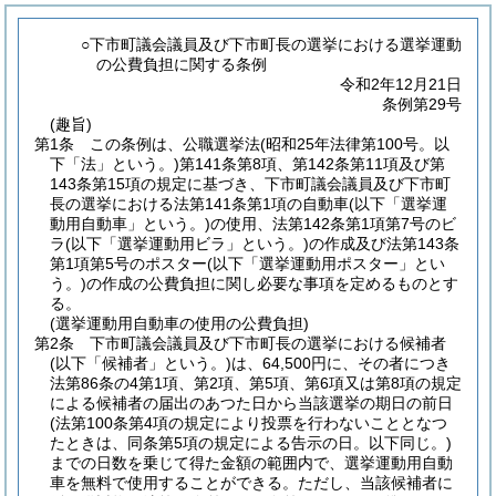
○下市町議会議員及び下市町長の選挙における選挙運動
の公費負担に関する条例
令和2年12月21日
条例第29号
(趣旨)
第1条
この条例は、公職選挙法
(昭和25年法律第100号。以
下「法」という。)
第141条第8項、第142条第11項及び第
143条第15項の規定に基づき、下市町議会議員及び下市町
長の選挙における法第141条第1項の自動車
(以下「選挙運
動用自動車」という。)
の使用、法第142条第1項第7号のビ
ラ
(以下「選挙運動用ビラ」という。)
の作成及び法第143条
第1項第5号のポスター
(以下「選挙運動用ポスター」とい
う。)
の作成の公費負担に関し必要な事項を定めるものとす
る。
(選挙運動用自動車の使用の公費負担)
第2条
下市町議会議員及び下市町長の選挙における候補者
(以下「候補者」という。)
は、64,500円に、その者につき
法第86条の4第1項、第2項、第5項、第6項又は第8項の規定
による候補者の届出のあつた日から当該選挙の期日の前日
(法第100条第4項の規定により投票を行わないこととなつ
たときは、同条第5項の規定による告示の日。以下同じ。)
までの日数を乗じて得た金額の範囲内で、選挙運動用自動
車を無料で使用することができる。
ただし、当該候補者に