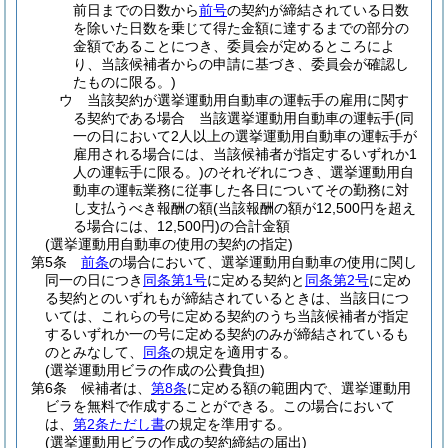
前日までの日数から
前号
の契約が締結されている日数
を除いた日数を乗じて得た金額に達するまでの部分の
金額であることにつき、委員会が定めるところによ
り、当該候補者からの申請に基づき、委員会が確認し
たものに限る。)
ウ
当該契約が選挙運動用自動車の運転手の雇用に関す
る契約である場合 当該選挙運動用自動車の運転手
(同
一の日において2人以上の選挙運動用自動車の運転手が
雇用される場合には、当該候補者が指定するいずれか1
人の運転手に限る。)
のそれぞれにつき、選挙運動用自
動車の運転業務に従事した各日についてその勤務に対
し支払うべき報酬の額
(当該報酬の額が12,500円を超え
る場合には、12,500円)
の合計金額
(選挙運動用自動車の使用の契約の指定)
第5条
前条
の場合において、選挙運動用自動車の使用に関し
同一の日につき
同条第1号
に定める契約と
同条第2号
に定め
る契約とのいずれもが締結されているときは、当該日につ
いては、これらの号に定める契約のうち当該候補者が指定
するいずれか一の号に定める契約のみが締結されているも
のとみなして、
同条
の規定を適用する。
(選挙運動用ビラの作成の公費負担)
第6条
候補者は、
第8条
に定める額の範囲内で、選挙運動用
ビラを無料で作成することができる。
この場合において
は、
第2条ただし書
の規定を準用する。
(選挙運動用ビラの作成の契約締結の届出)