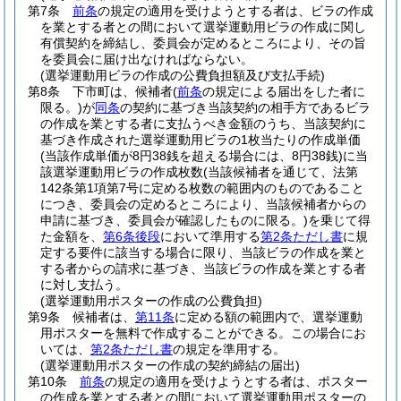
第7条
前条
の規定の適用を受けようとする者は、ビラの作成
を業とする者との間において選挙運動用ビラの作成に関し
有償契約を締結し、委員会が定めるところにより、その旨
を委員会に届け出なければならない。
(選挙運動用ビラの作成の公費負担額及び支払手続)
第8条
下市町は、候補者
(
前条
の規定による届出をした者に
限る。)
が
同条
の契約に基づき当該契約の相手方であるビラ
の作成を業とする者に支払うべき金額のうち、当該契約に
基づき作成された選挙運動用ビラの1枚当たりの作成単価
(当該作成単価が8円38銭を超える場合には、8円38銭)
に当
該選挙運動用ビラの作成枚数
(当該候補者を通じて、法第
142条第1項第7号に定める枚数の範囲内のものであること
につき、委員会の定めるところにより、当該候補者からの
申請に基づき、委員会が確認したものに限る。)
を乗じて得
た金額を、
第6条後段
において準用する
第2条ただし書
に規
定する要件に該当する場合に限り、当該ビラの作成を業と
する者からの請求に基づき、当該ビラの作成を業とする者
に対し支払う。
(選挙運動用ポスターの作成の公費負担)
第9条
候補者は、
第11条
に定める額の範囲内で、選挙運動
用ポスターを無料で作成することができる。
この場合にお
いては、
第2条ただし書
の規定を準用する。
(選挙運動用ポスターの作成の契約締結の届出)
第10条
前条
の規定の適用を受けようとする者は、ポスター
の作成を業とする者との間において選挙運動用ポスターの