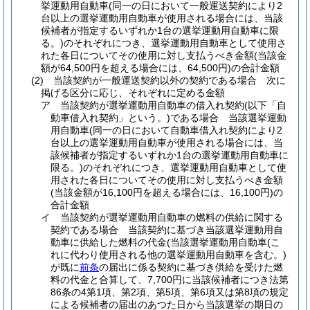
挙運動用自動車
(同一の日において一般運送契約により2
台以上の選挙運動用自動車が使用される場合には、当該
候補者が指定するいずれか1台の選挙運動用自動車に限
る。)
のそれぞれにつき、選挙運動用自動車として使用さ
れた各日についてその使用に対し支払うべき金額
(当該金
額が64,500円を超える場合には、64,500円)
の合計金額
(2)
当該契約が一般運送契約以外の契約である場合 次に
掲げる区分に応じ、それぞれに定める金額
ア
当該契約が選挙運動用自動車の借入れ契約
(以下「自
動車借入れ契約」という。)
である場合 当該選挙運動
用自動車
(同一の日において自動車借入れ契約により2
台以上の選挙運動用自動車が使用される場合には、当
該候補者が指定するいずれか1台の選挙運動用自動車に
限る。)
のそれぞれにつき、選挙運動用自動車として使
用された各日についてその使用に対し支払うべき金額
(当該金額が16,100円を超える場合には、16,100円)
の
合計金額
イ
当該契約が選挙運動用自動車の燃料の供給に関する
契約である場合 当該契約に基づき当該選挙運動用自
動車に供給した燃料の代金
(当該選挙運動用自動車
(こ
れに代わり使用される他の選挙運動用自動車を含む。)
が既に
前条
の届出に係る契約に基づき供給を受けた燃
料の代金と合算して、7,700円に当該候補者につき法第
86条の4第1項、第2項、第5項、第6項又は第8項の規定
による候補者の届出のあつた日から当該選挙の期日の