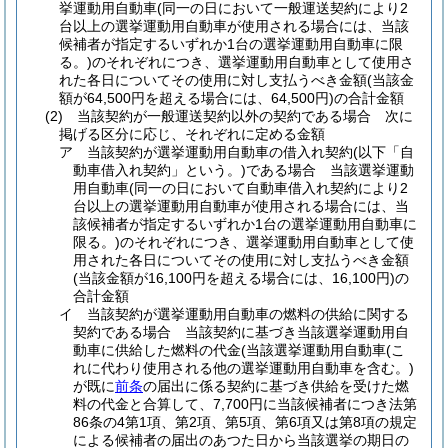
挙運動用自動車
(同一の日において一般運送契約により2
台以上の選挙運動用自動車が使用される場合には、当該
候補者が指定するいずれか1台の選挙運動用自動車に限
る。)
のそれぞれにつき、選挙運動用自動車として使用さ
れた各日についてその使用に対し支払うべき金額
(当該金
額が64,500円を超える場合には、64,500円)
の合計金額
(2)
当該契約が一般運送契約以外の契約である場合 次に
掲げる区分に応じ、それぞれに定める金額
ア
当該契約が選挙運動用自動車の借入れ契約
(以下「自
動車借入れ契約」という。)
である場合 当該選挙運動
用自動車
(同一の日において自動車借入れ契約により2
台以上の選挙運動用自動車が使用される場合には、当
該候補者が指定するいずれか1台の選挙運動用自動車に
限る。)
のそれぞれにつき、選挙運動用自動車として使
用された各日についてその使用に対し支払うべき金額
(当該金額が16,100円を超える場合には、16,100円)
の
合計金額
イ
当該契約が選挙運動用自動車の燃料の供給に関する
契約である場合 当該契約に基づき当該選挙運動用自
動車に供給した燃料の代金
(当該選挙運動用自動車
(こ
れに代わり使用される他の選挙運動用自動車を含む。)
が既に
前条
の届出に係る契約に基づき供給を受けた燃
料の代金と合算して、7,700円に当該候補者につき法第
86条の4第1項、第2項、第5項、第6項又は第8項の規定
による候補者の届出のあつた日から当該選挙の期日の