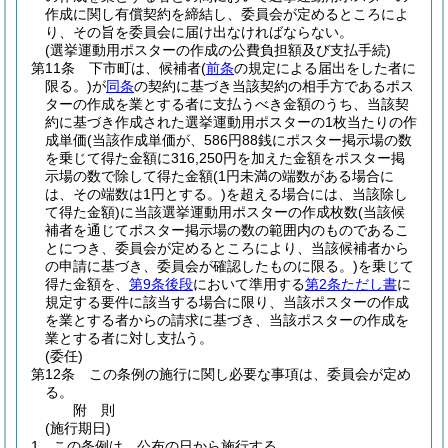
作成に関し有償契約を締結し、委員会が定めるところによ
り、その旨を委員会に届け出なければならない。
(選挙運動用ポスターの作成の公費負担額及び支払手続)
第11条
下市町は、候補者
(
前条
の規定による届出をした者に
限る。)
が
同条
の契約に基づき当該契約の相手方であるポス
ターの作成を業とする者に支払うべき金額のうち、当該契
約に基づき作成された選挙運動用ポスターの1枚当たりの作
成単価
(当該作成単価が、586円88銭にポスター掲示場の数
を乗じて得た金額に316,250円を加えた金額をポスター掲
示場の数で除して得た金額
(1円未満の端数がある場合に
は、その端数は1円とする。)
を超える場合には、当該除し
て得た金額)
に当該選挙運動用ポスターの作成枚数
(当該候
補者を通じてポスター掲示場の数の範囲内のものであるこ
とにつき、委員会が定めるところにより、当該候補者から
の申請に基づき、委員会が確認したものに限る。)
を乗じて
得た金額を、
第9条後段
において準用する
第2条ただし書
に
規定する要件に該当する場合に限り、当該ポスターの作成
を業とする者からの請求に基づき、当該ポスターの作成を
業とする者に対し支払う。
(委任)
第12条
この条例の施行に関し必要な事項は、委員会が定め
る。
附
則
(施行期日)
1
この条例は、公布の日から施行する。