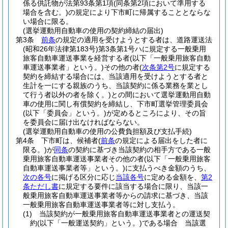
係る供託物が法第93条第1項
(同条第2項において準用する
場合を含む。)
の規定により下市町に帰属することとならな
い場合に限る。
(選挙運動用自動車の使用の契約締結の届出)
第3条
前条
の規定の適用を受けようとする者は、道路運送法
(昭和26年法律第183号)
第3条第1号ハに規定する一般乗用
旅客自動車運送事業を経営する者
(以下「一般乗用旅客自動
車運送事業者」という。)
その他の者
(
次条第2号
に規定する
契約を締結する場合には、当該適用を受けようとする者と
生計を一にする親族のうち、当該契約に係る業務を業とし
て行う者以外の者を除く。)
との間において選挙運動用自動
車の使用に関し有償契約を締結し、下市町選挙管理委員会
(以下「委員会」という。)
が定めるところにより、その旨
を委員会に届け出なければならない。
(選挙運動用自動車の使用の公費負担額及び支払手続)
第4条
下市町は、候補者
(
前条
の規定による届出をした者に
限る。)
が
同条
の契約に基づき当該契約の相手方である一般
乗用旅客自動車運送事業者その他の者
(以下「一般乗用旅客
自動車運送事業者等」という。)
に支払うべき金額のうち、
次の各号
に掲げる区分に応じ
当該各号
に定める金額を、
第2
条ただし書
に規定する要件に該当する場合に限り、当該一
般乗用旅客自動車運送事業者等からの請求に基づき、当該
一般乗用旅客自動車運送事業者等に対し支払う。
(1)
当該契約が一般乗用旅客自動車運送事業者との運送契
約
(以下「一般運送契約」という。)
である場合 当該選