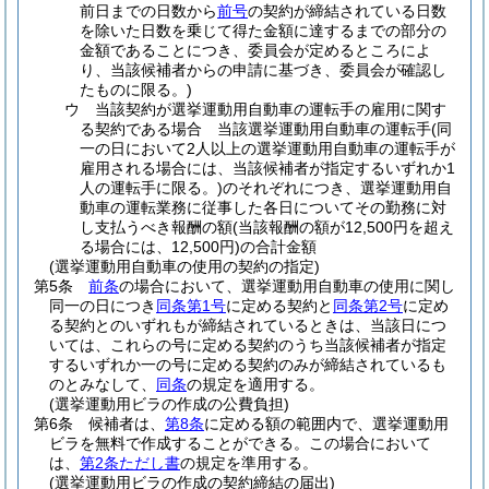
前日までの日数から
前号
の契約が締結されている日数
を除いた日数を乗じて得た金額に達するまでの部分の
金額であることにつき、委員会が定めるところによ
り、当該候補者からの申請に基づき、委員会が確認し
たものに限る。)
ウ
当該契約が選挙運動用自動車の運転手の雇用に関す
る契約である場合 当該選挙運動用自動車の運転手
(同
一の日において2人以上の選挙運動用自動車の運転手が
雇用される場合には、当該候補者が指定するいずれか1
人の運転手に限る。)
のそれぞれにつき、選挙運動用自
動車の運転業務に従事した各日についてその勤務に対
し支払うべき報酬の額
(当該報酬の額が12,500円を超え
る場合には、12,500円)
の合計金額
(選挙運動用自動車の使用の契約の指定)
第5条
前条
の場合において、選挙運動用自動車の使用に関し
同一の日につき
同条第1号
に定める契約と
同条第2号
に定め
る契約とのいずれもが締結されているときは、当該日につ
いては、これらの号に定める契約のうち当該候補者が指定
するいずれか一の号に定める契約のみが締結されているも
のとみなして、
同条
の規定を適用する。
(選挙運動用ビラの作成の公費負担)
第6条
候補者は、
第8条
に定める額の範囲内で、選挙運動用
ビラを無料で作成することができる。
この場合において
は、
第2条ただし書
の規定を準用する。
(選挙運動用ビラの作成の契約締結の届出)