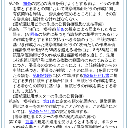
第7条
前条
の規定の適用を受けようとする者は、ビラの作成
を業とする者との間において選挙運動用ビラの作成に関し
有償契約を締結し、委員会が定めるところにより、その旨
を委員会に届け出なければならない。
(選挙運動用ビラの作成の公費負担額及び支払手続)
第8条
下市町は、候補者
(
前条
の規定による届出をした者に
限る。)
が
同条
の契約に基づき当該契約の相手方であるビラ
の作成を業とする者に支払うべき金額のうち、当該契約に
基づき作成された選挙運動用ビラの1枚当たりの作成単価
(当該作成単価が8円38銭を超える場合には、8円38銭)
に当
該選挙運動用ビラの作成枚数
(当該候補者を通じて、法第
142条第1項第7号に定める枚数の範囲内のものであること
につき、委員会の定めるところにより、当該候補者からの
申請に基づき、委員会が確認したものに限る。)
を乗じて得
た金額を、
第6条後段
において準用する
第2条ただし書
に規
定する要件に該当する場合に限り、当該ビラの作成を業と
する者からの請求に基づき、当該ビラの作成を業とする者
に対し支払う。
(選挙運動用ポスターの作成の公費負担)
第9条
候補者は、
第11条
に定める額の範囲内で、選挙運動
用ポスターを無料で作成することができる。
この場合にお
いては、
第2条ただし書
の規定を準用する。
(選挙運動用ポスターの作成の契約締結の届出)
第10条
前条
の規定の適用を受けようとする者は、ポスター
の作成を業とする者との間において選挙運動用ポスターの