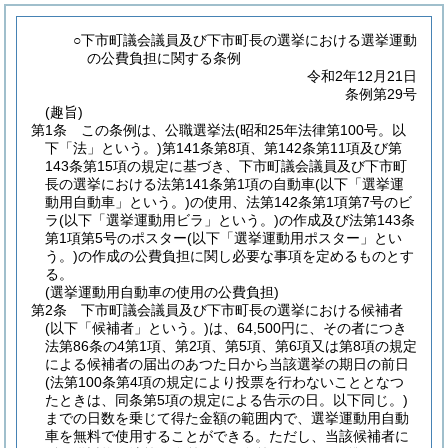
○下市町議会議員及び下市町長の選挙における選挙運動
の公費負担に関する条例
令和2年12月21日
条例第29号
(趣旨)
第1条
この条例は、公職選挙法
(昭和25年法律第100号。以
下「法」という。)
第141条第8項、第142条第11項及び第
143条第15項の規定に基づき、下市町議会議員及び下市町
長の選挙における法第141条第1項の自動車
(以下「選挙運
動用自動車」という。)
の使用、法第142条第1項第7号のビ
ラ
(以下「選挙運動用ビラ」という。)
の作成及び法第143条
第1項第5号のポスター
(以下「選挙運動用ポスター」とい
う。)
の作成の公費負担に関し必要な事項を定めるものとす
る。
(選挙運動用自動車の使用の公費負担)
第2条
下市町議会議員及び下市町長の選挙における候補者
(以下「候補者」という。)
は、64,500円に、その者につき
法第86条の4第1項、第2項、第5項、第6項又は第8項の規定
による候補者の届出のあつた日から当該選挙の期日の前日
(法第100条第4項の規定により投票を行わないこととなつ
たときは、同条第5項の規定による告示の日。以下同じ。)
までの日数を乗じて得た金額の範囲内で、選挙運動用自動
車を無料で使用することができる。
ただし、当該候補者に