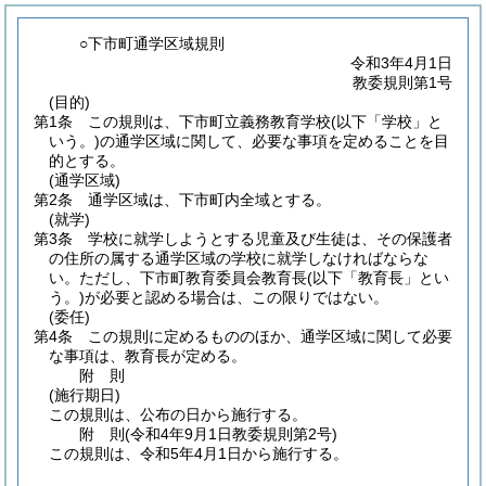
○下市町通学区域規則
令和3年4月1日
教委規則第1号
(目的)
第1条
この規則は、下市町立義務教育学校
(以下「学校」と
いう。)
の通学区域に関して、必要な事項を定めることを目
的とする。
(通学区域)
第2条
通学区域は、下市町内全域とする。
(就学)
第3条
学校に就学しようとする児童及び生徒は、その保護者
の住所の属する通学区域の学校に就学しなければならな
い。
ただし、下市町教育委員会教育長
(以下「教育長」とい
う。)
が必要と認める場合は、この限りではない。
(委任)
第4条
この規則に定めるもののほか、通学区域に関して必要
な事項は、教育長が定める。
附
則
(施行期日)
この規則は、公布の日から施行する。
附
則
(令和4年9月1日
教委規則第2号)
この規則は、令和5年4月1日から施行する。