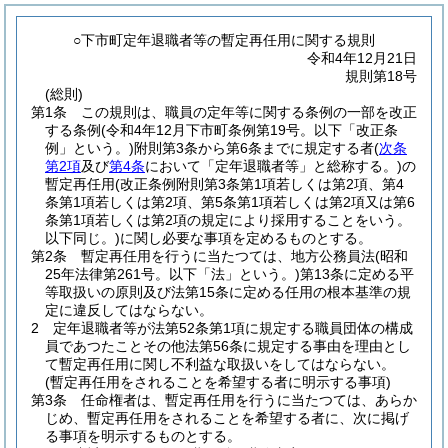
○下市町定年退職者等の暫定再任用に関する規則
令和4年12月21日
規則第18号
(総則)
第1条
この規則は、職員の定年等に関する条例の一部を改正
する条例
(令和4年12月下市町条例第19号。以下「改正条
例」という。)
附則第3条から第6条までに規定する者
(
次条
第2項
及び
第4条
において「定年退職者等」と総称する。)
の
暫定再任用
(改正条例附則第3条第1項若しくは第2項、第4
条第1項若しくは第2項、第5条第1項若しくは第2項又は第6
条第1項若しくは第2項の規定により採用することをいう。
以下同じ。)
に関し必要な事項を定めるものとする。
第2条
暫定再任用を行うに当たつては、地方公務員法
(昭和
25年法律第261号。以下「法」という。)
第13条に定める平
等取扱いの原則及び法第15条に定める任用の根本基準の規
定に違反してはならない。
2
定年退職者等が法第52条第1項に規定する職員団体の構成
員であつたことその他法第56条に規定する事由を理由とし
て暫定再任用に関し不利益な取扱いをしてはならない。
(暫定再任用をされることを希望する者に明示する事項)
第3条
任命権者は、暫定再任用を行うに当たつては、あらか
じめ、暫定再任用をされることを希望する者に、次に掲げ
る事項を明示するものとする。