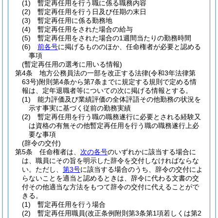
(1)
暫定再任用を行う職に係る職務内容
(2)
暫定再任用を行う日及び任期の末日
(3)
暫定再任用に係る勤務地
(4)
暫定再任用をされた場合の給与
(5)
暫定再任用をされた場合の1週間当たりの勤務時間
(6)
前各号
に掲げるもののほか、任命権者が必要と認める
事項
(暫定再任用の選考に用いる情報)
第4条
地方公務員法の一部を改正する法律
(令和3年法律第
63号)
附則第4条から第7条までに規定する規則で定める情
報は、定年退職者等についての次に掲げる情報とする。
(1)
能力評価及び業績評価の全体評語その他勤務の状況を
示す事実に基づく従前の勤務実績
(2)
暫定再任用を行う職の職務遂行に必要とされる経験又
は資格の有無その他暫定再任用を行う職の職務遂行上必
要な事項
(辞令の交付)
第5条
任命権者は、
次の各号
のいずれかに該当する場合に
は、職員にその旨を明示した辞令を交付しなければならな
い。
ただし、
第3号
に該当する場合のうち、辞令の交付によ
らないことを適当と認めるときは、辞令に代わる文書の交
付その他適当な方法をもつて辞令の交付に代えることがで
きる。
(1)
暫定再任用を行う場合
(2)
暫定再任用職員
(改正条例附則第3条第1項若しくは第2