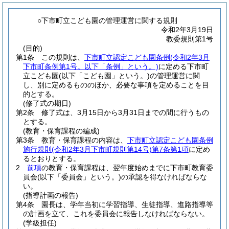
○下市町立こども園の管理運営に関する規則
令和2年3月19日
教委規則第1号
(目的)
第1条
この規則は、
下市町立認定こども園条例
(令和2年3月
下市町条例第1号。以下「条例」という。)
に定める下市町
立こども園
(以下「こども園」という。)
の管理運営に関
し、別に定めるもののほか、必要な事項を定めることを目
的とする。
(修了式の期日)
第2条
修了式は、3月15日から3月31日までの間に行うもの
とする。
(教育・保育課程の編成)
第3条
教育・保育課程の内容は、
下市町立認定こども園条例
施行規則
(令和2年3月下市町規則第14号)
第7条第1項
に定め
るとおりとする。
2
前項
の教育・保育課程は、翌年度始めまでに下市町教育委
員会
(以下「委員会」という。)
の承認を得なければならな
い。
(指導計画の報告)
第4条
園長は、学年当初に学習指導、生徒指導、進路指導等
の計画を立て、これを委員会に報告しなければならない。
(学級担任)