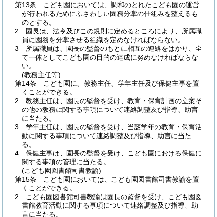
第13条
こども園においては、調和のとれたこども園の運営
が行われるためにふさわしい園務分掌の仕組みを整えるも
のとする。
2
園長は、法令及びこの規則に定めるところにより、所属職
員に園務を分掌させる組織を定めなければならない。
3
所属職員は、園長の監督のもとに相互の連絡をはかり、全
て一体としてこども園の目的の達成に努めなければならな
い。
(教務主任等)
第14条
こども園に、教務主任、学年主任及び保健主事を置
くことができる。
2
教務主任は、園長の監督を受け、教育・保育計画の立案そ
の他の教務に関する事項について連絡調整及び指導、助言
に当たる。
3
学年主任は、園長の監督を受け、当該学年の教育・保育活
動に関する事項について連絡調整及び指導、助言に当た
る。
4
保健主事は、園長の監督を受け、こども園における保健に
関する事項の管理に当たる。
(こども園図書館司書教諭)
第15条
こども園においては、こども園図書館司書教諭を置
くことができる。
2
こども園図書館司書教諭は園長の監督を受け、こども園図
書館教育活動に関する事項について連絡調整及び指導、助
言に当たる。