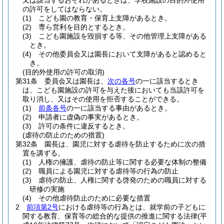
又は該当するおそれがあるときは、学校施設の目的外使用
の許可をしてはならない。
(1)
こども園の教育・保育上支障があるとき。
(2)
専ら営利を目的とするとき。
(3)
こども園施設を毀損する等、その他管理上支障がある
とき。
(4)
その他委員会又は園長において支障があると認めると
き。
(目的外使用の許可の取消)
第31条
委員会又は園長は、
次の各号
の一に該当するとき
は、こども園施設の許可を与えた後においても当該許可を
取り消し、又はその使用を拒否することができる。
(1)
前条各号
の一に該当する事由があるとき。
(2)
申請者に虚偽の事実があるとき。
(3)
許可の条件に違反するとき。
(虐待の防止のための措置)
第32条
園長は、園児に対する虐待を防止するために次の措
置を講ずる。
(1)
人権の擁護、虐待の防止等に関する必要な体制の整備
(2)
職員による園児に対する虐待等の行為の防止
(3)
虐待の防止、人権に関する啓発のための職員に対する
研修の実施
(4)
その他虐待防止のために必要な措置
2
前項第2号
における虐待等の行為とは、就学前の子どもに
関する教育、保育等の総合的な提供の推進に関する法律
(平