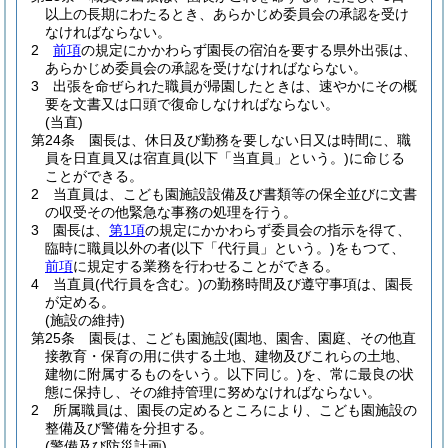
以上の長期にわたるとき、あらかじめ委員会の承認を受け
なければならない。
2
前項
の規定にかかわらず園長の宿泊を要する県外出張は、
あらかじめ委員会の承認を受けなければならない。
3
出張を命ぜられた職員が帰園したときは、速やかにその概
要を文書又は口頭で復命しなければならない。
(当直)
第24条
園長は、休日及び勤務を要しない日又は時間に、職
員を日直員又は宿直員
(以下「当直員」という。)
に命じる
ことができる。
2
当直員は、こども園施設設備及び書類等の保全並びに文書
の収受その他緊急な事務の処理を行う。
3
園長は、
第1項
の規定にかかわらず委員会の指示を得て、
臨時に職員以外の者
(以下「代行員」という。)
をもつて、
前項
に規定する業務を行わせることができる。
4
当直員
(代行員を含む。)
の勤務時間及び遵守事項は、園長
が定める。
(施設の維持)
第25条
園長は、こども園施設
(園地、園舎、園庭、その他直
接教育・保育の用に供する土地、建物及びこれらの土地、
建物に附属するものをいう。以下同じ。)
を、常に最良の状
態に保持し、その維持管理に努めなければならない。
2
所属職員は、園長の定めるところにより、こども園施設の
整備及び警備を分担する。
(警備及び防災計画)