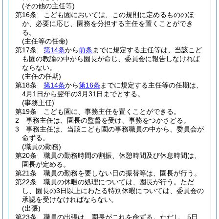
(その他の主任等)
第16条
こども園においては、この規則に定めるもののほ
か、必要に応じ、園務を分担する主任を置くことができ
る。
(主任等の任命)
第17条
第14条
から
前条
までに規定する主任等は、当該こど
も園の教諭の中から園長が命じ、委員会に報告しなければ
ならない。
(主任の任期)
第18条
第14条
から
第16条
までに規定する主任等の任期は、
4月1日から翌年の3月31日までとする。
(事務主任)
第19条
こども園に、事務主任を置くことができる。
2
事務主任は、園長の監督を受け、事務をつかさどる。
3
事務主任は、当該こども園の事務職員の中から、委員会が
命ずる。
(職員の勤務)
第20条
職員の勤務時間の割振、休憩時間及び休息時間は、
園長が定める。
第21条
職員の勤務を要しない日の振替等は、園長が行う。
第22条
職員の休暇の処理については、園長が行う。
ただ
し、園長の3日以上にわたる特別休暇については、委員会の
承認を受けなければならない。
(出張)
第23条
職員の出張は、園長がこれを命ずる。
ただし、5日