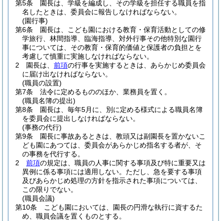
第5条
園長は、学級を編成し、その学級を担任する職員を指
名したときは、委員会に報告しなければならない。
(園行事)
第6条
園長は、こども園における教育・保育活動としての修
学旅行、林間指導、臨海指導、対外行事その他特別な園行
事については、その教育・保育的価値と保護者の負担とを
考慮して慎重に実施しなければならない。
2
園長は、
前項
の行事を実施するときは、あらかじめ委員会
に届け出なければならない。
(職員の設置)
第7条
法令に定めるもののほか、業務員を置く。
(職員名簿の提出)
第8条
園長は、毎年5月に、別に定める様式による職員名簿
を委員会に提出しなければならない。
(事務の代行)
第9条
園長に事故あるときは、教頭又は副園長を置かないこ
ども園にあつては、委員会があらかじめ指名する者が、そ
の事務を代行する。
2
前項
の規定は、職員の人事に関する事項及び特に重要又は
異例に係る事項には適用しない。
ただし、急を要する事項
及びあらかじめ処理の方針を指示された事項については、
この限りでない。
(職員会議)
第10条
こども園においては、園長の円滑な執行に資するた
め、職員会議を置くものとする。