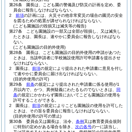
第26条
園長は、こども園の警備及び防災の計画を定め、委
員会に報告しなければならない。
2
前項
の計画には、火災その他非常変災の場合の園児の安全
を図るための処置が講ぜられなければならない。
(こども園施設の毀損又は滅失等の報告)
第27条
こども園施設の一部又は全部が毀損し、又は滅失し
たときは、園長は、速やかに委員会に報告しなければなら
ない。
(こども園施設の目的外使用)
第28条
園長は、こども園施設の目的外使用の申請があつた
ときは、当該申請者に学校施設使用許可申請書を提出させ
なければならない。
2
園長は、
前項
の規定により提出された申請書に意見を付し
て速やかに委員会に届け出なければならない。
(目的外使用の許可)
第29条
前条
の規定により提出された申請書に係る使用が1
月以内で、かつ、異例疑義にわたるものでないときは、
同
条
の規定にかかわらず園長においてこども園施設の使用を
許可することができる。
2
園長は、
前項
の規定によりこども園施設の使用を許可した
ときは、その旨を委員会に報告しなければならない。
(目的外使用の許可の禁止)
第30条
委員会又は園長は、法令、
条例
又は教育委員会規則
に特別の定めがある場合を除き、
次の各号
の一に該当し、