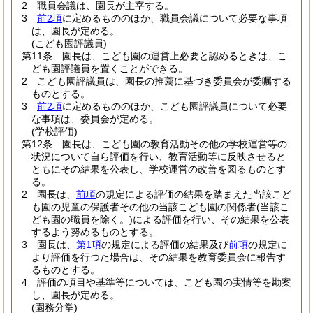
2
職員会議は、園長が主宰する。
3
前2項
に定めるもののほか、職員会議について必要な事項
は、園長が定める。
(こども園評議員)
第11条
園長は、こども園の運営上必要と認めるときは、こ
ども園評議員を置くことができる。
2
こども園評議員は、園長の推薦に基づき委員会が委嘱する
ものとする。
3
前2項
に定めるもののほか、こども園評議員について必要
な事項は、委員会が定める。
(学校評価)
第12条
園長は、こども園の教育活動その他の学校運営等の
状況について自ら評価を行い、教育活動等に反映させると
ともにその結果を公表し、学校運営の改善を図るものとす
る。
2
園長は、
前項
の規定による評価の結果を踏まえた当該こど
も園の児童の保護者その他の当該こども園の関係者
(当該こ
ども園の職員を除く。)
による評価を行い、その結果を公表
するよう努めるものとする。
3
園長は、
第1項
の規定による評価の結果及び
前項
の規定に
より評価を行つた場合は、その結果を教育委員会に報告す
るものとする。
4
評価の項目や基準等については、こども園の実情等を勘案
し、園長が定める。
(園務分掌)