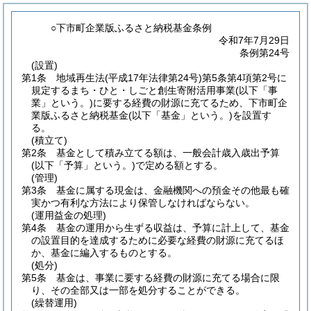
○下市町企業版ふるさと納税基金条例
令和7年7月29日
条例第24号
(設置)
第1条
地域再生法
(平成17年法律第24号)
第5条第4項第2号に
規定するまち・ひと・しごと創生寄附活用事業
(以下「事
業」という。)
に要する経費の財源に充てるため、下市町企
業版ふるさと納税基金
(以下「基金」という。)
を設置す
る。
(積立て)
第2条
基金として積み立てる額は、一般会計歳入歳出予算
(以下「予算」という。)
で定める額とする。
(管理)
第3条
基金に属する現金は、金融機関への預金その他最も確
実かつ有利な方法により保管しなければならない。
(運用益金の処理)
第4条
基金の運用から生ずる収益は、予算に計上して、基金
の設置目的を達成するために必要な経費の財源に充てるほ
か、基金に編入するものとする。
(処分)
第5条
基金は、事業に要する経費の財源に充てる場合に限
り、その全部又は一部を処分することができる。
(繰替運用)