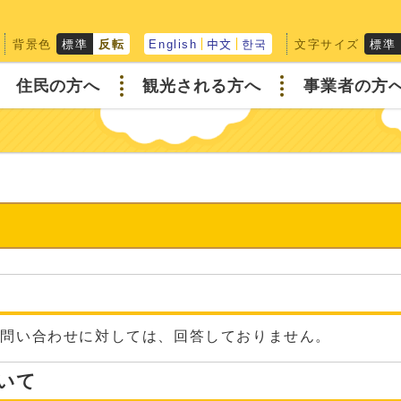
背景色
文字サイズ
標準
反転
English
中文
한국
標準
住民の方へ
観光される方へ
事業者の方
せ
な問い合わせに対しては、回答しておりません。
いて