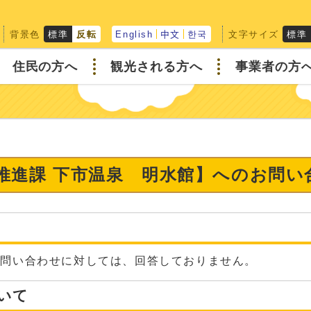
背景色
文字サイズ
標準
反転
English
中文
한국
標準
住民の方へ
観光される方へ
事業者の方
り推進課 下市温泉 明水館】へのお問い
な問い合わせに対しては、回答しておりません。
いて