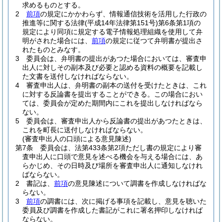
求めるものとする。
2
前項
の規定にかかわらず、情報通信技術を活用した行政の
推進等に関する法律
(平成14年法律第151号)
第6条第1項の
規定により同項に規定する電子情報処理組織を使用して弁
明がされた場合には、
前項
の規定に従つて弁明書が提出さ
れたものとみなす。
3
委員会は、弁明書の提出があつた場合においては、審査申
出人に対しその副本及び必要と認める資料の概要を記載し
た文書を送付しなければならない。
4
審査申出人は、弁明書の副本の送付を受けたときは、これ
に対する反論書を提出することができる。
この場合におい
ては、委員会が定めた期間内にこれを提出しなければなら
ない。
5
委員会は、審査申出人から反論書の提出があつたときは、
これを町長に送付しなければならない。
(審査申出人の口頭による意見陳述)
第7条
委員会は、法第433条第2項ただし書の規定により審
査申出人に口頭で意見を述べる機会を与える場合には、あ
らかじめ、その日時及び場所を審査申出人に通知しなけれ
ばならない。
2
書記は、
前項
の意見陳述について調書を作成しなければな
らない。
3
前項
の調書には、次に掲げる事項を記載し、意見を聴いた
委員及び調書を作成した書記がこれに署名押印しなければ
ならない。