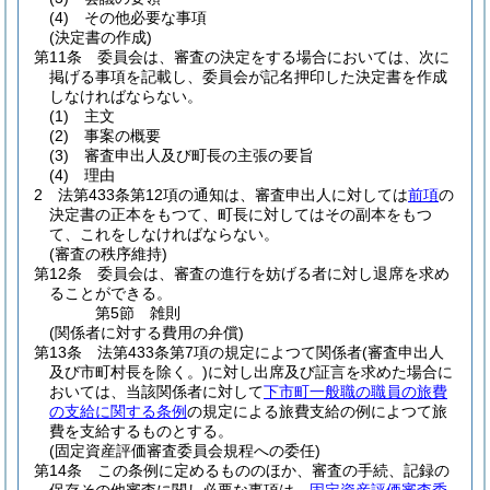
(4)
その他必要な事項
(決定書の作成)
第11条
委員会は、審査の決定をする場合においては、次に
掲げる事項を記載し、委員会が記名押印した決定書を作成
しなければならない。
(1)
主文
(2)
事案の概要
(3)
審査申出人及び町長の主張の要旨
(4)
理由
2
法第433条第12項の通知は、審査申出人に対しては
前項
の
決定書の正本をもつて、町長に対してはその副本をもつ
て、これをしなければならない。
(審査の秩序維持)
第12条
委員会は、審査の進行を妨げる者に対し退席を求め
ることができる。
第5節
雑則
(関係者に対する費用の弁償)
第13条
法第433条第7項の規定によつて関係者
(審査申出人
及び市町村長を除く。)
に対し出席及び証言を求めた場合に
おいては、当該関係者に対して
下市町一般職の職員の旅費
の支給に関する条例
の規定による旅費支給の例によつて旅
費を支給するものとする。
(固定資産評価審査委員会規程への委任)
第14条
この条例に定めるもののほか、審査の手続、記録の