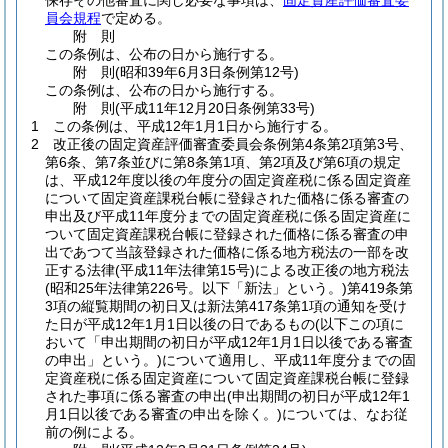
保存その他審査に関し必要な事項は、
固定資産評価審査委
員会規程
で定める。
附
則
この条例は、公布の日から施行する。
附
則
(昭和39年6月3日
条例第12号)
この条例は、公布の日から施行する。
附
則
(平成11年12月20日
条例第33号)
1
この条例は、平成12年1月1日から施行する。
2
改正後の固定資産評価審査委員会条例第4条第2項第3号、
第6条、第7条並びに第8条第1項、第2項及び第6項の規定
は、平成12年度以後の年度分の固定資産税に係る固定資産
について固定資産課税台帳に登録された価格に係る審査の
申出及び平成11年度分までの固定資産税に係る固定資産に
ついて固定資産課税台帳に登録された価格に係る審査の申
出であつて当該登録された価格に係る地方税法の一部を改
正する法律
(平成11年法律第15号)
による改正後の地方税法
(昭和25年法律第226号。以下「新法」という。)
第419条第
3項の縦覧期間の初日又は新法第417条第1項の通知を受け
た日が平成12年1月1日以後の日であるもの
(以下この項に
おいて「申出期間の初日が平成12年1月1日以後である審査
の申出」という。)
について適用し、平成11年度分までの固
定資産税に係る固定資産について固定資産課税台帳に登録
された事項に係る審査の申出
(申出期間の初日が平成12年1
月1日以後である審査の申出を除く。)
については、なお従
前の例による。