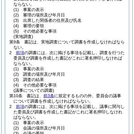
ならない。
(1)
事案の表示
(2)
審理の場所及び年月日
(3)
出席した関係者の住所及び氏名
(4)
審理の要領
(5)
その他必要な事項
(実地調査)
第9条
書記は、実地調査について調書を作成しなければなら
ない。
2
前項
の調書には、次に掲げる事項を記載し、調査を行つた
委員及び調書を作成した書記がこれに署名押印しなければ
ならない。
(1)
事案の表示
(2)
調査の場所及び年月日
(3)
調査の結果
(4)
その他必要な事項
(議事についての調書)
第10条
書記は、
前3条
に規定するものの外、委員会の議事
について調書を作成しなければならない。
2
前項
の調書には、次に掲げる事項を記載し、議事に関与し
た委員及び調書を作成した書記がこれに署名押印しなけれ
ばならない。
(1)
事案の表示
(2)
会議の場所及び年月日
(3)
会議の要領