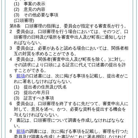
(1)
事案の表示
(2)
意見の内容
(3)
その他必要な事項
(口頭審理)
第8条
口頭審理の指揮は、委員会が指定する審査長が行う。
2
委員会は、口頭審理を行う場合においては、そのつど、口
頭審理の日時及び場所を審査申出人及び町長に通知しなけ
ればならない。
3
委員会は、必要があると認める場合においては、関係者相
互の対質を求めることができる。
4
委員会は、関係者
(審査申出人及び町長を除く。)
に対し、
その請求により口頭による証言に代えて口述書の提出を許
すことができる。
5
前項
の口述書には、次に掲げる事項を記載し、提出者がこ
れに署名しなければならない。
(1)
提出者の住所及び氏名
(2)
提出の年月日
(3)
証言すべき事項
6
委員会は、口頭審理を終了するに先だつて、審査申出人に
対して、意見を述べ、かつ、必要な資料を提出する機会を
与えなければならない。
7
書記は、口頭審理について調書を作成しなければならな
い。
8
前項
の調書には、次に掲げる事項を記載し、審理を行つた
委員及び調書を作成した書記がこれに署名押印しなければ