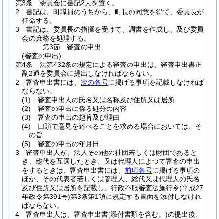
第3条
委員会に書記2人を置く。
2
書記は、町職員のうちから、町長の同意を得て、委員長が
任命する。
3
書記は、委員長の指揮を受けて、調書を作成し、及び委員
会の庶務を処理する。
第3節
審査の申出
(審査の申出)
第4条
法第432条の規定による審査の申出は、審査申出書正
副2通を委員会に提出しなければならない。
2
審査申出書には、
次の各号
に掲げる事項を記載しなければ
ならない。
(1)
審査申出人の氏名又は名称及び住所又は居所
(2)
審査の申出に係る処分の内容
(3)
審査の申出の趣旨及び理由
(4)
口頭で意見を述べることを求める場合においては、そ
の旨
(5)
審査の申出の年月日
3
審査申出人が、法人その他の社団若しくは財団であると
き、総代を互選したとき、又は代理人によつて審査の申出
をするときは、審査申出書には、
前項各号
に掲げる事項の
ほか、その代表者若しくは管理人、総代又は代理人の氏名
及び住所又は居所を記載し、行政不服審査法施行令
(平成27
年政令第391号)
第3条第1項に規定する書面を添付しなけれ
ばならない。
4
審査申出人は、審査申出書
(添付書類を含む。)
の提出後、