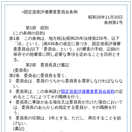
○固定資産評価審査委員会条例
昭和26年11月20日
条例第1号
第1節
総則
(この条例の目的)
第1条
この条例は、地方税法
(昭和25年法律第226号。以下
「法」という。)
第436条の規定に基づき、固定資産評価審
査委員会
(以下「委員会」という。)
の審査の手続、記録の
保存その他審査に関し必要な事項を定めることを目的とす
る。
第2節
委員長及び書記
(委員長)
第2条
委員会に委員長を置く。
2
委員会は、委員のうちから委員長を選挙しなければならな
い。
3
委員長は、この条例及び
固定資産評価審査委員会規程
の定
めるところによつてその職務を行う。
4
委員長に事故がある場合又は委員長が欠けた場合において
は、委員長のあらかじめ指定する委員が、その職務を行
う。
5
委員長の任期は、1年とする。
ただし、再任することを妨
げない。
(書記)