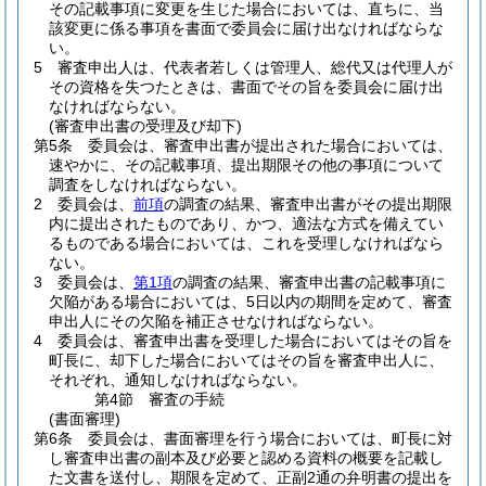
その記載事項に変更を生じた場合においては、直ちに、当
該変更に係る事項を書面で委員会に届け出なければならな
い。
5
審査申出人は、代表者若しくは管理人、総代又は代理人が
その資格を失つたときは、書面でその旨を委員会に届け出
なければならない。
(審査申出書の受理及び却下)
第5条
委員会は、審査申出書が提出された場合においては、
速やかに、その記載事項、提出期限その他の事項について
調査をしなければならない。
2
委員会は、
前項
の調査の結果、審査申出書がその提出期限
内に提出されたものであり、かつ、適法な方式を備えてい
るものである場合においては、これを受理しなければなら
ない。
3
委員会は、
第1項
の調査の結果、審査申出書の記載事項に
欠陥がある場合においては、5日以内の期間を定めて、審査
申出人にその欠陥を補正させなければならない。
4
委員会は、審査申出書を受理した場合においてはその旨を
町長に、却下した場合においてはその旨を審査申出人に、
それぞれ、通知しなければならない。
第4節
審査の手続
(書面審理)
第6条
委員会は、書面審理を行う場合においては、町長に対
し審査申出書の副本及び必要と認める資料の概要を記載し
た文書を送付し、期限を定めて、正副2通の弁明書の提出を