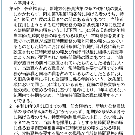
を準用する。
第5条
任命権者は、新地方公務員法第22条の4第4項の規定
にかかわらず、附則第3条第1項各号に掲げる者のうち、特
定年齢到達年度の末日までの間にある者であつて、当該者
を採用しようとする短時間勤務の職
(新条例第12条に規定す
る短時間勤務の職をいう。以下同じ。)
に係る旧条例定年相
当年齢
(短時間勤務の職を占める職員が、常時勤務を要する
職でその職務が当該短時間勤務の職と同種の職を占めてい
るものとした場合における旧条例定年
(施行日以後に新たに
設置された短時間勤務の職及び施行日以後に組織の変更等
により名称が変更された短時間勤務の職にあつては、当該
職が施行日の前日に設置されていたものとした場合におい
て、当該職を占める職員が、常時勤務を要する職でその職
務が当該職と同種の職を占めているものとしたときにおけ
る旧条例定年に準じた当該職に係る年齢)
をいう。次条第1
項において同じ。)
に達している者を、従前の勤務実績その
他の規則で定める情報に基づく選考により、1年を超えない
範囲内で任期を定め、当該短時間勤務の職に採用すること
ができる。
2
令和14年3月31日までの間、任命権者は、新地方公務員法
第22条の4第4項の規定にかかわらず、附則第3条第2項各号
に掲げる者のうち、特定年齢到達年度の末日までの間にあ
る者であつて、当該者を採用しようとする短時間勤務の職
に係る新条例定年相当年齢
(短時間勤務の職を占める職員
が、常時勤務を要する職でその職務が当該短時間勤務の職