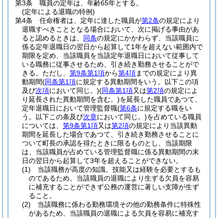
第3条
職員の定年は、年齢65年とする。
(定年による退職の特例)
第4条
任命権者は、定年に達した職員が
第2条
の規定により
退職すべきこととなる場合において、次に掲げる事由があ
ると認めるときは、
同条
の規定にかかわらず、当該職員に
係る定年退職日の翌日から起算して1年を超えない範囲内で
期限を定め、当該職員を当該定年退職日において従事して
いる職務に従事させるため、引き続き勤務させることがで
きる。
ただし、
第9条第1項
から
第4項
までの規定により異
動期間
(
同条第1項
に規定する異動期間をいう。以下この項
及び
次項
において同じ。)
(
同条第1項
又は
第2項
の規定によ
り延長された異動期間を含む。)
を延長した職員であつて、
定年退職日において管理監督職
(
第6条
に規定する職をい
う。以下この条及び
次章
において同じ。)
を占めている職員
については、
第9条第1項
又は
第2項
の規定により当該異動
期間を延長した場合であつて、引き続き勤務させることに
ついて町長の承認を得たときに限るものとし、当該期限
は、当該職員が占めている管理監督職に係る異動期間の末
日の翌日から起算して3年を超えることができない。
(1)
当該職務が高度の知識、技能又は経験を必要とするも
のであるため、当該職員の退職により生ずる欠員を容易
に補充することができず公務の運営に著しい支障が生ず
ること。
(2)
当該職務に係わる勤務環境その他の勤務条件に特殊性
があるため、当該職員の退職による欠員を容易に補充す