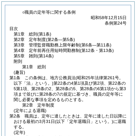
○職員の定年等に関する条例
昭和58年12月15日
条例第24号
目次
第1章
総則
(第1条)
第2章
定年制度
(第2条―第5条)
第3章
管理監督職勤務上限年齢制
(第6条―第11条)
第4章
定年前再任用短時間勤務制
(第12条・第13条)
第5章
雑則
(第14条)
附則
第1章
総則
(趣旨)
第1条
この条例は、地方公務員法
(昭和25年法律第261号。
以下「法」という。)
第22条の4第1項及び第2項、第22条の
5第1項、第28条の2、第28条の5、第28条の6第1項から第3
項まで並びに第28条の7の規定に基づき、職員の定年等に
関し必要な事項を定めるものとする。
第2章
定年制度
(定年による退職)
第2条
職員は、定年に達したときは、定年に達した日以降に
おける最初の3月31日
(以下「定年退職日」という。)
に退職
する。
(定年)