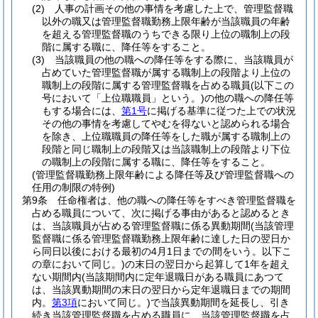
(2)
人事の計画その他の事情を考慮した上で、管理監督職
以外の職又は管理監督職勤務上限年齢が当該職員の年齢
を超える管理監督職のうちできる限り上位の職制上の段
階に属する職に、降任等をすること。
(3)
当該職員の他の職への降任等をする際に、当該職員が
占めていた管理監督職が属する職制上の段階より上位の
職制上の段階に属する管理監督職を占める職員
(以下この
号において「上位職職員」という。)
の他の職への降任等
もする場合には、
第1号
に掲げる基準に従つた上での状況
その他の事情を考慮してやむを得ないと認められる場合
を除き、上位職職員の降任等をした職が属する職制上の
段階と同じ職制上の段階又は当該職制上の段階より下位
の職制上の段階に属する職に、降任等をすること。
(管理監督職勤務上限年齢による降任等及び管理監督職への
任用の制限の特例)
第9条
任命権者は、他の職への降任等をすべき管理監督職を
占める職員について、次に掲げる事由があると認めるとき
は、当該職員が占める管理監督職に係る異動期間
(当該管理
監督職に係る管理監督職勤務上限年齢に達した日の翌日か
ら同日以後における最初の4月1日までの間をいう。以下こ
の章において同じ。)
の末日の翌日から起算して1年を超え
ない期間内
(当該期間内に定年退職日がある職員にあつて
は、当該異動期間の末日の翌日から定年退職日までの期間
内。
第3項
において同じ。)
で当該異動期間を延長し、引き
続き当該管理監督職を占める職員に、当該管理監督職を占