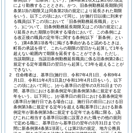
条例
(以下「旧条例」という。)
第4条第1項又は第2項の規定
により勤務することとされ、かつ、旧条例勤務延長期限
(同
条第1項の期限又は同条第2項の規定により延長された期限
をいう。以下この項において同じ。)
が施行日以後に到来す
る職員
(以下この項において「旧条例勤務延長職員」とい
う。)
について、旧条例勤務延長期限又はこの項の規定によ
り延長された期限が到来する場合において、この条例によ
る改正後の職員の定年等に関する条例
(以下「新条例」とい
う。)
第4条第1項各号に掲げる事由があると認めるときは、
町長の承認を得て、これらの期限の翌日から起算して1年を
超えない範囲内で期限を延長することができる。
ただし、
当該期限は、当該旧条例勤務延長職員に係る旧条例第2条に
規定する定年退職日の翌日から起算して3年を超えることが
できない。
2
任命権者は、基準日
(施行日、令和7年4月1日、令和9年4
月1日、令和11年4月1日及び令和13年4月1日をいう。以下
この項において同じ。)
から基準日の翌年の3月31日までの
間、基準日における新条例定年
(新条例第3条に規定する定
年をいう。以下同じ。)
が基準日の前日における新条例定年
(基準日が施行日である場合には、施行日の前日における旧
条例第3条に規定する定年)
を超える職
(基準日における新条
例定年が新条例第3条に規定する定年である職に限る。)
及
びこれに相当する基準日以後に設置された職その他の規則
で定める職に、基準日から基準日の翌年の3月31日までの
間に新条例第4条第1項若しくは第2項の規定、地方公務員