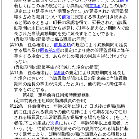
期間を更に延長することができるときを除く。)
、又は
前項
若しくはこの項の規定により異動期間
(
前3項
又はこの項の
規定により延長された期間を含む。)
が延長された管理監督
職を占める職員について
前項
に規定する事由が引き続きあ
ると認めるときは、町長の承認を得て、延長された当該異
動期間の末日の翌日から起算して1年を超えない期間内で延
長された当該異動期間を更に延長することができる。
(異動期間の延長等に係る職員の同意)
第10条
任命権者は、
前条各項
の規定により異動期間を延長
する場合及び
同条第3項
の規定により他の管理監督職に降任
等をする場合には、あらかじめ職員の同意を得なければな
らない。
(異動期間の延長事由が消滅した場合の措置)
第11条
任命権者は、
第9条
の規定により異動期間を延長し
た場合において、当該異動期間の末日の到来前に当該異動
期間の延長の事由が消滅したときは、他の職への降任等を
するものとする。
第4章
定年前再任用短時間勤務制
(定年前再任用短時間勤務職員の任用)
第12条
任命権者は、年齢60年に達した日以後に退職
(臨時
的に任用される職員その他の法律により任期を定めて任用
される職員及び非常勤職員が退職する場合を除く。)
をした
者
(以下この条及び
次条
において「年齢60年以上退職者」と
いう。)
を、従前の勤務実績その他の規則で定める情報に基
づく選考により、短時間勤務の職
(当該職を占める職員の1