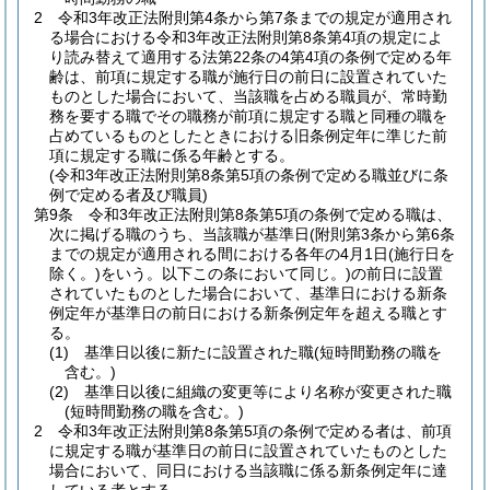
2
令和3年改正法附則第4条から第7条までの規定が適用され
る場合における令和3年改正法附則第8条第4項の規定によ
り読み替えて適用する法第22条の4第4項の条例で定める年
齢は、前項に規定する職が施行日の前日に設置されていた
ものとした場合において、当該職を占める職員が、常時勤
務を要する職でその職務が前項に規定する職と同種の職を
占めているものとしたときにおける旧条例定年に準じた前
項に規定する職に係る年齢とする。
(令和3年改正法附則第8条第5項の条例で定める職並びに条
例で定める者及び職員)
第9条
令和3年改正法附則第8条第5項の条例で定める職は、
次に掲げる職のうち、当該職が基準日
(附則第3条から第6条
までの規定が適用される間における各年の4月1日
(施行日を
除く。)
をいう。以下この条において同じ。)
の前日に設置
されていたものとした場合において、基準日における新条
例定年が基準日の前日における新条例定年を超える職とす
る。
(1)
基準日以後に新たに設置された職
(短時間勤務の職を
含む。)
(2)
基準日以後に組織の変更等により名称が変更された職
(短時間勤務の職を含む。)
2
令和3年改正法附則第8条第5項の条例で定める者は、前項
に規定する職が基準日の前日に設置されていたものとした
場合において、同日における当該職に係る新条例定年に達