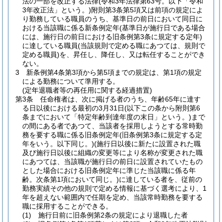
法の一部を改正する法律
(令和3年法律第63号。以下「令和
3年改正法」という。)
附則第3条第5項又は前項の規定によ
り勤務している職員のうち、基準日の前日において同日に
おける当該職に係る新条例定年
(基準日が施行日である場合
には、施行日の前日における旧条例第3条に規定する定年)
に達している職員
(当該規則で定める職にあつては、規則で
定める職員)
を、昇任し、降任し、又は転任することができ
ない。
3
新条例第4条第3項から第5項までの規定は、第1項の規定
による勤務について準用する。
(定年退職者等の再任用に関する経過措置)
第3条
任命権者は、次に掲げる者のうち、年齢65年に達す
る日以後における最初の3月31日
(以下この条から附則第6
条までにおいて「特定年齢到達年度の末日」という。)
まで
の間にある者であつて、当該者を採用しようとする常時勤
務を要する職に係る旧条例定年
(旧条例第3条に規定する定
年をいう。以下同じ。)
(施行日以後に新たに設置された職
及び施行日以後に組織の変更等により名称が変更された職
にあつては、当該職が施行日の前日に設置されていたもの
とした場合における旧条例定年に準じた当該職に係る年
齢。次条第1項において同じ。)
に達している者を、従前の
勤務実績その他の規則で定める情報に基づく選考により、1
年を超えない範囲内で任期を定め、当該常時勤務を要する
職に採用することができる。
(1)
施行日前に旧条例第2条の規定により退職した者