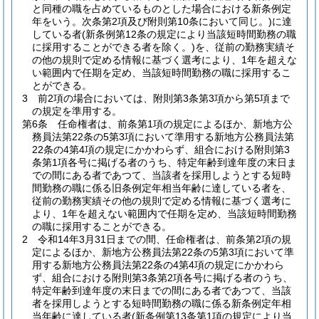
と同種の職を占めているものとした場合における新条例定
年をいう。次条第2項及び附則第10条において同じ。)
に達
している者
(新条例第12条の規定により当該短時間勤務の職
に採用することができる者を除く。)
を、従前の勤務実績そ
の他の規則で定める情報に基づく選考により、1年を超えな
い範囲内で任期を定め、当該短時間勤務の職に採用するこ
とができる。
3
前2項の場合においては、附則第3条第3項から第5項まで
の規定を準用する。
第6条
任命権者は、前条第1項の規定によるほか、新地方公
務員法第22条の5第3項において準用する新地方公務員法第
22条の4第4項の規定にかかわらず、組合における附則第3
条第1項各号に掲げる者のうち、特定年齢到達年度の末日ま
での間にある者であつて、当該者を採用しようとする短時
間勤務の職に係る旧条例定年相当年齢に達している者を、
従前の勤務実績その他の規則で定める情報に基づく選考に
より、1年を超えない範囲内で任期を定め、当該短時間勤務
の職に採用することができる。
2
令和14年3月31日までの間、任命権者は、前条第2項の規
定によるほか、新地方公務員法第22条の5第3項において準
用する新地方公務員法第22条の4第4項の規定にかかわら
ず、組合における附則第3条第2項各号に掲げる者のうち、
特定年齢到達年度の末日までの間にある者であつて、当該
者を採用しようとする短時間勤務の職に係る新条例定年相
当年齢に達している者
(新条例第13条第1項の規定により当