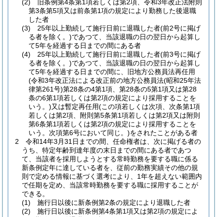
(2)
旧条例第4条第1項若しくは第2項、令和3年改正法附則
第3条第5項又は前条第1項の規定により勤務した後退職
した者
(3)
25年以上勤続して施行日前に退職した者
(前2号に掲げ
る者を除く。)
であつて、当該退職の日の翌日から起算し
て5年を経過する日までの間にある者
(4)
25年以上勤続して施行日前に退職した者
(前3号に掲げ
る者を除く。)
であつて、当該退職の日の翌日から起算し
て5年を経過する日までの間に、旧地方公務員法再任用
(令和3年改正法による改正前の地方公務員法
(昭和25年法
律第261号)
第28条の4第1項、第28条の5第1項又は第28
条の6第1項若しくは第2項の規定により採用することを
いう。)
又は暫定再任用
(この項若しくは次項、次条第1項
若しくは第2項、附則第5条第1項若しくは第2項又は附則
第6条第1項若しくは第2項の規定により採用することを
いう。次項第6号において同じ。)
をされたことがある者
2
令和14年3月31日までの間、任命権者は、次に掲げる者の
うち、特定年齢到達年度の末日までの間にある者であつ
て、当該者を採用しようとする常時勤務を要する職に係る
新条例定年に達している者を、従前の勤務実績その他の規
則で定める情報に基づく選考により、1年を超えない範囲内
で任期を定め、当該常時勤務を要する職に採用することが
できる。
(1)
施行日以後に新条例第2条の規定により退職した者
(2)
施行日以後に新条例第4条第1項又は第2項の規定によ