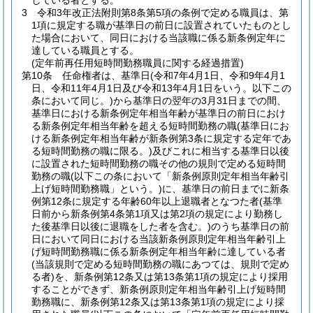
している者とする。
3
令和3年改正法附則第8条第5項の条例で定める職員は、第
1項に規定する職が基準日の前日に設置されていたものとし
た場合において、同日における当該職に係る新条例定年に
達している職員とする。
(定年前再任用短時間勤務職員に関する経過措置)
第10条
任命権者は、基準日
(令和7年4月1日、令和9年4月1
日、令和11年4月1日及び令和13年4月1日をいう。以下この
条において同じ。)
から基準日の翌年の3月31日までの間、
基準日における新条例定年相当年齢が基準日の前日におけ
る新条例定年相当年齢を超える短時間勤務の職
(基準日にお
ける新条例定年相当年齢が新条例第3条に規定する定年であ
る短時間勤務の職に限る。)
及びこれに相当する基準日以後
に設置された短時間勤務の職その他の規則で定める短時間
勤務の職
(以下この条において「新条例原則定年相当年齢引
上げ短時間勤務職」という。)
に、基準日の前日までに新条
例第12条に規定する年齢60年以上退職者となつた者
(基準
日前から新条例第4条第1項又は第2項の規定により勤務し
た後基準日以後に退職をした者を含む。)
のうち基準日の前
日において同日における当該新条例原則定年相当年齢引上
げ短時間勤務職に係る新条例定年相当年齢に達している者
(当該規則で定める短時間勤務の職にあつては、規則で定め
る者)
を、新条例第12条又は第13条第1項の規定により採用
することができず、新条例原則定年相当年齢引上げ短時間
勤務職に、新条例第12条又は第13条第1項の規定により採