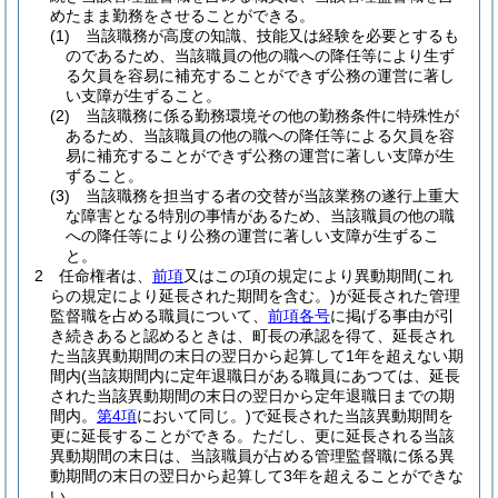
めたまま勤務をさせることができる。
(1)
当該職務が高度の知識、技能又は経験を必要とするも
のであるため、当該職員の他の職への降任等により生ず
る欠員を容易に補充することができず公務の運営に著し
い支障が生ずること。
(2)
当該職務に係る勤務環境その他の勤務条件に特殊性が
あるため、当該職員の他の職への降任等による欠員を容
易に補充することができず公務の運営に著しい支障が生
ずること。
(3)
当該職務を担当する者の交替が当該業務の遂行上重大
な障害となる特別の事情があるため、当該職員の他の職
への降任等により公務の運営に著しい支障が生ずるこ
と。
2
任命権者は、
前項
又はこの項の規定により異動期間
(これ
らの規定により延長された期間を含む。)
が延長された管理
監督職を占める職員について、
前項各号
に掲げる事由が引
き続きあると認めるときは、町長の承認を得て、延長され
た当該異動期間の末日の翌日から起算して1年を超えない期
間内
(当該期間内に定年退職日がある職員にあつては、延長
された当該異動期間の末日の翌日から定年退職日までの期
間内。
第4項
において同じ。)
で延長された当該異動期間を
更に延長することができる。
ただし、更に延長される当該
異動期間の末日は、当該職員が占める管理監督職に係る異
動期間の末日の翌日から起算して3年を超えることができな
い。