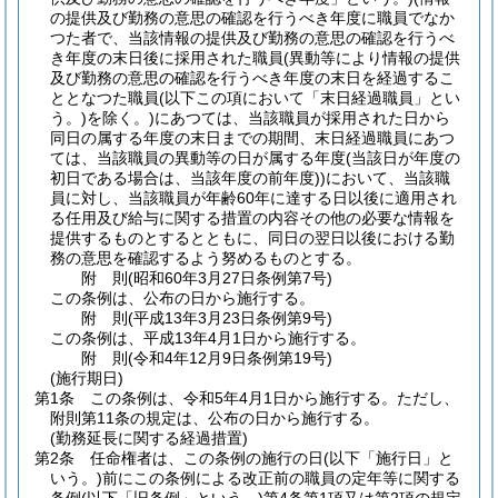
の提供及び勤務の意思の確認を行うべき年度に職員でなか
つた者で、当該情報の提供及び勤務の意思の確認を行うべ
き年度の末日後に採用された職員
(異動等により情報の提供
及び勤務の意思の確認を行うべき年度の末日を経過するこ
ととなつた職員
(以下この項において「末日経過職員」とい
う。)
を除く。)
にあつては、当該職員が採用された日から
同日の属する年度の末日までの期間、末日経過職員にあつ
ては、当該職員の異動等の日が属する年度
(当該日が年度の
初日である場合は、当該年度の前年度)
)
において、当該職
員に対し、当該職員が年齢60年に達する日以後に適用され
る任用及び給与に関する措置の内容その他の必要な情報を
提供するものとするとともに、同日の翌日以後における勤
務の意思を確認するよう努めるものとする。
附
則
(昭和60年3月27日
条例第7号)
この条例は、公布の日から施行する。
附
則
(平成13年3月23日
条例第9号)
この条例は、平成13年4月1日から施行する。
附
則
(令和4年12月9日
条例第19号)
(施行期日)
第1条
この条例は、令和5年4月1日から施行する。
ただし、
附則第11条の規定は、公布の日から施行する。
(勤務延長に関する経過措置)
第2条
任命権者は、この条例の施行の日
(以下「施行日」と
いう。)
前にこの条例による改正前の職員の定年等に関する