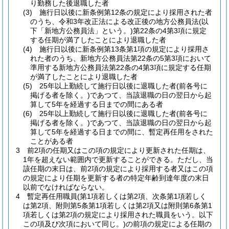
り勤務した後退職した者
(3)
施行日以後に新条例第12条の規定により採用された者
のうち、令和3年改正法による改正後の地方公務員法
(以
下「新地方公務員法」という。)
第22条の4第3項に規定
する任期が満了したことにより退職した者
(4)
施行日以後に新条例第13条第1項の規定により採用さ
れた者のうち、新地方公務員法第22条の5第3項において
準用する新地方公務員法第22条の4第3項に規定する任期
が満了したことにより退職した者
(5)
25年以上勤続して施行日以後に退職した者
(前各号に
掲げる者を除く。)
であつて、当該退職の日の翌日から起
算して5年を経過する日までの間にある者
(6)
25年以上勤続して施行日以後に退職した者
(前各号に
掲げる者を除く。)
であつて、当該退職の日の翌日から起
算して5年を経過する日までの間に、暫定再任用をされた
ことがある者
3
前2項の任期又はこの項の規定により更新された任期は、
1年を超えない範囲内で更新することができる。
ただし、当
該任期の末日は、前2項の規定により採用する者又はこの項
の規定により任期を更新する者の特定年齢到達年度の末日
以前でなければならない。
4
暫定再任用職員
(第1項若しくは第2項、次条第1項若しく
は第2項、附則第5条第1項若しくは第2項又は附則第6条第1
項若しくは第2項の規定により採用された職員をいう。以下
この項及び次項において同じ。)
の前項の規定による任期の