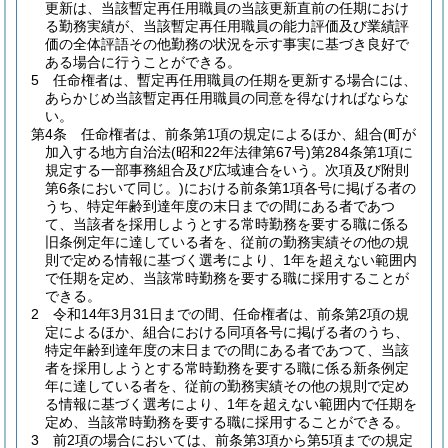
更新は、当該暫定再任用職員の当該更新直前の任期におけ
る勤務実績が、当該暫定再任用職員の能力評価及び業績評
価の全体評語その他勤務の状況を示す事実に基づき良好で
ある場合に行うことができる。
5
任命権者は、暫定再任用職員の任期を更新する場合には、
あらかじめ当該暫定再任用職員の同意を得なければならな
い。
第4条
任命権者は、前条第1項の規定によるほか、組合
(町が
加入する地方自治法
(昭和22年法律第67号)
第284条第1項に
規定する一部事務組合及び広域連合をいう。次項及び附則
第6条において同じ。)
における前条第1項各号に掲げる者の
うち、特定年齢到達年度の末日までの間にある者であつ
て、当該者を採用しようとする常時勤務を要する職に係る
旧条例定年に達している者を、従前の勤務実績その他の規
則で定める情報に基づく選考により、1年を超えない範囲内
で任期を定め、当該常時勤務を要する職に採用することが
できる。
2
令和14年3月31日までの間、任命権者は、前条第2項の規
定によるほか、組合における同項各号に掲げる者のうち、
特定年齢到達年度の末日までの間にある者であつて、当該
者を採用しようとする常時勤務を要する職に係る新条例定
年に達している者を、従前の勤務実績その他の規則で定め
る情報に基づく選考により、1年を超えない範囲内で任期を
定め、当該常時勤務を要する職に採用することができる。
3
前2項の場合においては、前条第3項から第5項までの規定