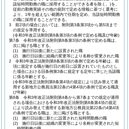
該短時間勤務の職に採用することができる者を除く。)
を、
従前の勤務実績その他の規則で定める情報に基づく選考に
より、1年を超えない範囲内で任期を定め、当該短時間勤務
の職に採用することができる。
3
前2項の場合においては、附則第3条第3項から第5項まで
の規定を準用する。
(令和3年改正法附則第8条第3項の条例で定める職及び年齢)
第7条
令和3年改正法附則第8条第3項の条例で定める職は、
次に掲げる職とする。
(1)
施行日以後に新たに設置された職
(2)
施行日以後に組織の変更等により名称が変更された職
2
令和3年改正法附則第8条第3項の条例で定める年齢は、前
項に規定する職が施行日の前日に設置されていたものとし
た場合における旧条例第3条に規定する定年に準じた当該職
に係る年齢とする。
(令和3年改正法附則第8条第4項の規定により読み替えて適
用する新地方公務員法第22条の4第4項の条例で定める職及
び年齢)
第8条
令和3年改正法附則第4条から第7条までの規定が適用
される場合における令和3年改正法附則第8条第4項の規定
により読み替えて適用する新地方公務員法第22条の4第4項
の条例で定める職は、次に掲げる職とする。
(1)
施行日以後に新たに設置された短時間勤務の職
(2)
施行日以後に組織の変更等により名称が変更された短
時間勤務の職