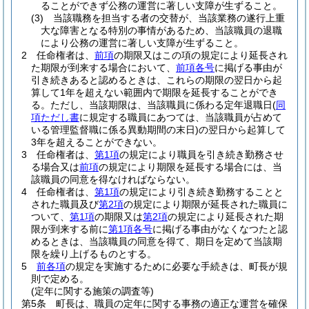
ることができず公務の運営に著しい支障が生ずること。
(3)
当該職務を担当する者の交替が、当該業務の遂行上重
大な障害となる特別の事情があるため、当該職員の退職
により公務の運営に著しい支障が生ずること。
2
任命権者は、
前項
の期限又はこの項の規定により延長され
た期限が到来する場合において、
前項各号
に掲げる事由が
引き続きあると認めるときは、これらの期限の翌日から起
算して1年を超えない範囲内で期限を延長することができ
る。
ただし、当該期限は、当該職員に係わる定年退職日
(
同
項ただし書
に規定する職員にあつては、当該職員が占めて
いる管理監督職に係る異動期間の末日)
の翌日から起算して
3年を超えることができない。
3
任命権者は、
第1項
の規定により職員を引き続き勤務させ
る場合又は
前項
の規定により期限を延長する場合には、当
該職員の同意を得なければならない。
4
任命権者は、
第1項
の規定により引き続き勤務することと
された職員及び
第2項
の規定により期限が延長された職員に
ついて、
第1項
の期限又は
第2項
の規定により延長された期
限が到来する前に
第1項各号
に掲げる事由がなくなつたと認
めるときは、当該職員の同意を得て、期日を定めて当該期
限を繰り上げるものとする。
5
前各項
の規定を実施するために必要な手続きは、町長が規
則で定める。
(定年に関する施策の調査等)
第5条
町長は、職員の定年に関する事務の適正な運営を確保