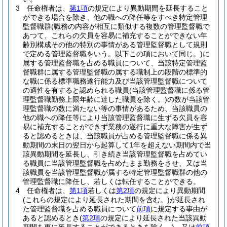
3
任命権者は、
第1項
の規定により異動期間を延長すること
ができる場合を除き、他の職への降任等をすべき特定管理
監督職群
(職務の内容が相互に類似する複数の管理監督職で
あつて、これらの欠員を容易に補充することができない年
齢別構成その他の特別の事情がある管理監督職として規則
で定める管理監督職をいう。以下この項において同じ。)
に
属する管理監督職を占める職員について、当該特定管理監
督職群に属する管理監督職の属する職制上の段階の標準的
な職に係る標準職務遂行能力及び当該管理監督職について
の適性を有すると認められる職員
(当該管理監督職に係る管
理監督職勤務上限年齢に達した職員を除く。)
の数が当該管
理監督職の数に満たない等の事情があるため、当該職員の
他の職への降任等により当該管理監督職に生ずる欠員を容
易に補充することができず業務の遂行に重大な障害が生ず
ると認めるときは、当該職員が占める管理監督職に係る異
動期間の末日の翌日から起算して1年を超えない期間内で当
該異動期間を延長し、引き続き当該管理監督職を占めてい
る職員に当該管理監督職を占めたまま勤務をさせ、又は当
該職員を当該管理監督職が属する特定管理監督職群の他の
管理監督職に降任し、若しくは転任することができる。
4
任命権者は、
第1項
若しくは
第2項
の規定により異動期間
(これらの規定により延長された期間を含む。)
が延長され
た管理監督職を占める職員について
前項
に規定する事由が
あると認めるとき
(
第2項
の規定により延長された当該異動