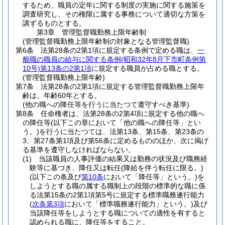
するため、職員の定年に関する制度の実施に関する施策を
調査研究し、その権限に属する事務について適切な方策を
講ずるものとする。
第3章
管理監督職勤務上限年齢制
(管理監督職勤務上限年齢制の対象となる管理監督職)
第6条
法第28条の2第1項に規定する条例で定める職は、
一
般職の職員の給与に関する条例
(昭和32年8月下市町条例第
10号)
第13条の2第1項
に規定する職員が占める職とする。
(管理監督職勤務上限年齢)
第7条
法第28条の2第1項に規定する管理監督職勤務上限年
齢は、年齢60年とする。
(他の職への降任等を行うに当たつて遵守すべき基準)
第8条
任命権者は、法第28条の2第4項に規定する他の職へ
の降任等
(以下この章において「他の職への降任等」とい
う。)
を行うに当たつては、法第13条、第15条、第23条の
3、第27条第1項及び第56条に定めるもののほか、次に掲げ
る基準を遵守しなければならない。
(1)
当該職員の人事評価の結果又は勤務の状況及び職務経
験等に基づき、降任又は転任
(降給を伴う転任に限る。)
(以下この条及び
第10条
において「降任等」という。)
を
しようとする職の属する職制上の段階の標準的な職に係
る法第15条の2第1項第5号に規定する標準職務遂行能力
(
次条第3項
において「標準職務遂行能力」という。)
及び
当該降任等をしようとする職についての適性を有すると
認められる職に、降任等をすること。