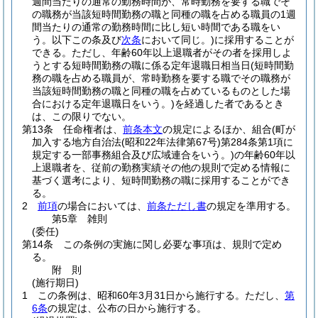
週間当たりの通常の勤務時間が、常時勤務を要する職でそ
の職務が当該短時間勤務の職と同種の職を占める職員の1週
間当たりの通常の勤務時間に比し短い時間である職をい
う。以下この条及び
次条
において同じ。)
に採用することが
できる。
ただし、年齢60年以上退職者がその者を採用しよ
うとする短時間勤務の職に係る定年退職日相当日
(短時間勤
務の職を占める職員が、常時勤務を要する職でその職務が
当該短時間勤務の職と同種の職を占めているものとした場
合における定年退職日をいう。)
を経過した者であるとき
は、この限りでない。
第13条
任命権者は、
前条本文
の規定によるほか、組合
(町が
加入する地方自治法
(昭和22年法律第67号)
第284条第1項に
規定する一部事務組合及び広域連合をいう。)
の年齢60年以
上退職者を、従前の勤務実績その他の規則で定める情報に
基づく選考により、短時間勤務の職に採用することができ
る。
2
前項
の場合においては、
前条ただし書
の規定を準用する。
第5章
雑則
(委任)
第14条
この条例の実施に関し必要な事項は、規則で定め
る。
附
則
(施行期日)
1
この条例は、昭和60年3月31日から施行する。
ただし、
第
6条
の規定は、公布の日から施行する。