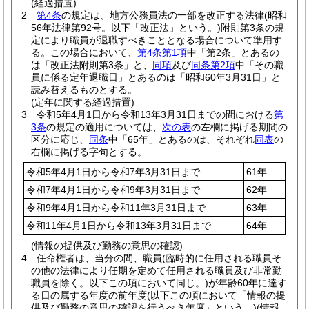
(経過措置)
2
第4条
の規定は、地方公務員法の一部を改正する法律
(昭和
56年法律第92号。以下「改正法」という。)
附則第3条の規
定により職員が退職すべきこととなる場合について準用す
る。
この場合において、
第4条第1項
中「第2条」とあるの
は「改正法附則第3条」と、
同項
及び
同条第2項
中「その職
員に係る定年退職日」とあるのは「昭和60年3月31日」と
読み替えるものとする。
(定年に関する経過措置)
3
令和5年4月1日から令和13年3月31日までの間における
第
3条
の規定の適用については、
次の表
の左欄に掲げる期間の
区分に応じ、
同条
中「65年」とあるのは、それぞれ
同表
の
右欄に掲げる字句とする。
令和5年4月1日から令和7年3月31日まで
61年
令和7年4月1日から令和9年3月31日まで
62年
令和9年4月1日から令和11年3月31日まで
63年
令和11年4月1日から令和13年3月31日まで
64年
(情報の提供及び勤務の意思の確認)
4
任命権者は、当分の間、職員
(臨時的に任用される職員そ
の他の法律により任期を定めて任用される職員及び非常勤
職員を除く。以下この項において同じ。)
が年齢60年に達す
る日の属する年度の前年度
(以下この項において「情報の提
供及び勤務の意思の確認を行うべき年度」という。)
(情報