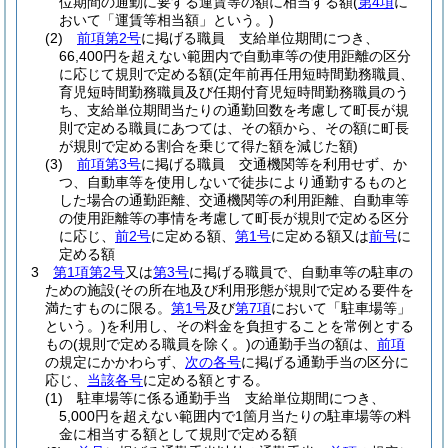
位期間の通勤に要する運賃等の額に相当する額
(
第4項
に
おいて「運賃等相当額」という。)
(2)
前項第2号
に掲げる職員 支給単位期間につき、
66,400円を超えない範囲内で自動車等の使用距離の区分
に応じて規則で定める額
(定年前再任用短時間勤務職員、
育児短時間勤務職員及び任期付育児短時間勤務職員のう
ち、支給単位期間当たりの通勤回数を考慮して町長が規
則で定める職員にあつては、その額から、その額に町長
が規則で定める割合を乗じて得た額を減じた額)
(3)
前項第3号
に掲げる職員 交通機関等を利用せず、か
つ、自動車等を使用しないで徒歩により通勤するものと
した場合の通勤距離、交通機関等の利用距離、自動車等
の使用距離等の事情を考慮して町長が規則で定める区分
に応じ、
前2号
に定める額、
第1号
に定める額又は
前号
に
定める額
3
第1項第2号
又は
第3号
に掲げる職員で、自動車等の駐車の
ための施設
(その所在地及び利用形態が規則で定める要件を
満たすものに限る。
第1号
及び
第7項
において「駐車場等」
という。)
を利用し、その料金を負担することを常例とする
もの
(規則で定める職員を除く。)
の通勤手当の額は、
前項
の規定にかかわらず、
次の各号
に掲げる通勤手当の区分に
応じ、
当該各号
に定める額とする。
(1)
駐車場等に係る通勤手当 支給単位期間につき、
5,000円を超えない範囲内で1箇月当たりの駐車場等の料
金に相当する額として規則で定める額