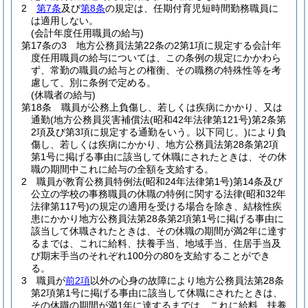
2
第7条
及び
第8条
の規定は、任期付育児短時間勤務職員に
は適用しない。
(会計年度任用職員の給与)
第17条の3
地方公務員法第22条の2第1項に規定する会計年
度任用職員の給与については、この条例の規定にかかわら
ず、常勤の職員の給与との権衡、その職務の特殊性等を考
慮して、別に条例で定める。
(休職者の給与)
第18条
職員が公務上負傷し、若しくは疾病にかかり、又は
通勤
(地方公務員災害補償法
(昭和42年法律第121号)
第2条第
2項及び第3項に規定する通勤をいう。以下同じ。)
により負
傷し、若しくは疾病にかかり、地方公務員法第28条第2項
第1号に掲げる事由に該当して休職にされたときは、その休
職の期間中これに給与の全額を支給する。
2
職員が教育公務員特例法
(昭和24年法律第1号)
第14条及び
公立の学校の事務職員の休職の特例に関する法律
(昭和32年
法律第117号)
の規定の適用を受ける場合を除き、結核性疾
患にかかり地方公務員法第28条第2項第1号に掲げる事由に
該当して休職されたときは、その休職の期間が満2年に達す
るまでは、これに給料、扶養手当、地域手当、住居手当及
び期末手当のそれぞれ100分の80を支給することができ
る。
3
職員が
前2項
以外の心身の故障により地方公務員法第28条
第2項第1号に掲げる事由に該当して休職にされたときは、
その休職の期間が満1年に達するまでは、これに給料、扶養