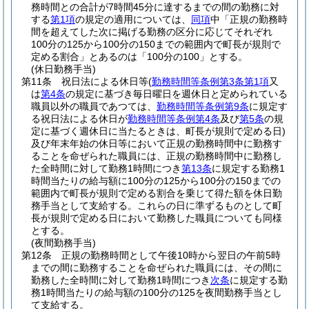
務時間との合計が7時間45分に達するまでの間の勤務に対
する
第1項
の規定の適用については、
同項
中「正規の勤務時
間を超えてした次に掲げる勤務の区分に応じてそれぞれ
100分の125から100分の150までの範囲内で町長が規則で
定める割合」とあるのは「100分の100」とする。
(休日勤務手当)
第11条
祝日法による休日等
(
勤務時間等条例第3条第1項
又
は
第4条
の規定に基づき毎日曜日を週休日と定められている
職員以外の職員であつては、
勤務時間等条例第9条
に規定す
る祝日法による休日が
勤務時間等条例第4条
及び
第5条
の規
定に基づく週休日に当たるときは、町長が規則で定める日)
及び年末年始の休日等において正規の勤務時間中に勤務す
ることを命ぜられた職員には、正規の勤務時間中に勤務し
た全時間に対して勤務1時間につき
第13条
に規定する勤務1
時間当たりの給与額に100分の125から100分の150までの
範囲内で町長が規則で定める割合を乗じて得た額を休日勤
務手当として支給する。
これらの日に準ずるものとして町
長が規則で定める日において勤務した職員についても同様
とする。
(夜間勤務手当)
第12条
正規の勤務時間として午後10時から翌日の午前5時
までの間に勤務することを命ぜられた職員には、その間に
勤務した全時間に対して勤務1時間につき
次条
に規定する勤
務1時間当たりの給与額の100分の125を夜間勤務手当とし
て支給する。