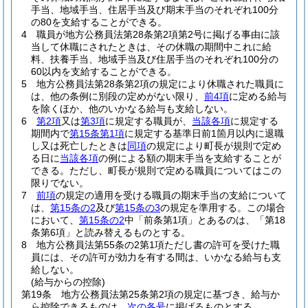
手当、地域手当、住居手当及び期末手当のそれぞれ100分
の80を支給することができる。
4
職員が地方公務員法第28条第2項第2号に掲げる事由に該
当して休職にされたときは、その休職の期間中これに給
料、扶養手当、地域手当及び住居手当のそれぞれ100分の
60以内を支給することができる。
5
地方公務員法第28条第2項の規定により休職された職員に
は、他の条例に別段の定めがない限り、
前4項
に定める給与
を除くほか、他のいかなる給与も支給しない。
6
第2項
又は
第3項
に規定する職員が、
当該各項
に規定する
期間内で
第15条第1項
に規定する基準日前1箇月以内に退職
し又は死亡したときは
同項
の規定により町長が規則で定め
る日に
当該各項
の例による額の期末手当を支給することが
できる。
ただし、町長が規則で定める職員についてはこの
限りでない。
7
前項
の規定の適用を受ける職員の期末手当の支給について
は、
第15条の2
及び
第15条の3
の規定を準用する。
この場合
において、
第15条の2
中「前条第1項」とあるのは、「第18
条第6項」と読み替えるものとする。
8
地方公務員法第55条の2第1項ただし書の許可を受けた職
員には、その許可が効力を有する間は、いかなる給与も支
給しない。
(給与からの控除)
第19条
地方公務員法第25条第2項の規定に基づき、給与か
ら控除できるものは、
次の各号
に掲げるものとする。