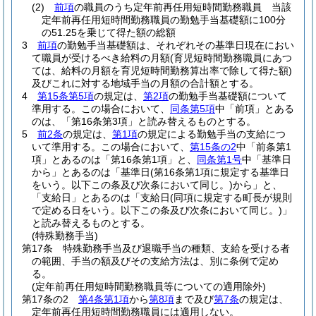
(2)
前項
の職員のうち定年前再任用短時間勤務職員 当該
定年前再任用短時間勤務職員の勤勉手当基礎額に100分
の51.25を乗じて得た額の総額
3
前項
の勤勉手当基礎額は、それぞれその基準日現在におい
て職員が受けるべき給料の月額
(育児短時間勤務職員にあつ
ては、給料の月額を育児短時間勤務算出率で除して得た額)
及びこれに対する地域手当の月額の合計額とする。
4
第15条第5項
の規定は、
第2項
の勤勉手当基礎額について
準用する。
この場合において、
同条第5項
中「前項」とある
のは、「第16条第3項」と読み替えるものとする。
5
前2条
の規定は、
第1項
の規定による勤勉手当の支給につ
いて準用する。
この場合において、
第15条の2
中「前条第1
項」とあるのは「第16条第1項」と、
同条第1号
中「基準日
から」とあるのは「基準日
(第16条第1項に規定する基準日
をいう。以下この条及び次条において同じ。)
から」と、
「支給日」とあるのは「支給日
(同項に規定する町長が規則
で定める日をいう。以下この条及び次条において同じ。)
」
と読み替えるものとする。
(特殊勤務手当)
第17条
特殊勤務手当及び退職手当の種類、支給を受ける者
の範囲、手当の額及びその支給方法は、別に条例で定め
る。
(定年前再任用短時間勤務職員等についての適用除外)
第17条の2
第4条第1項
から
第8項
まで及び
第7条
の規定は、
定年前再任用短時間勤務職員には適用しない。