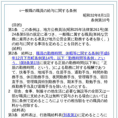
○一般職の職員の給与に関する条例
昭和32年8月1日
条例第10号
(目的)
第1条
この条例は、地方公務員法
(昭和25年法律第261号)
第
24条第5項の規定に基づき、一般職に属する職員
(単純な労
務に雇用される者及び地方公営企業に勤務する者を除く。)
の給与に関する事項を定めることを目的とする。
(給料)
第2条
給料は、
職員の勤務時間、休暇等に関する条例
(平成6
年12月下市町条例第14号。以下「勤務時間等条例」とい
う。)
第8条第1項
に規定する正規の勤務時間
(以下単に「正
規の勤務時間」という。)
による勤務に対する報酬であつ
て、扶養手当、地域手当、住居手当、通勤手当、時間外勤
務手当、休日勤務手当、夜間勤務手当、管理職手当、宿日
直手当、管理職員特別勤務手当、期末手当、勤勉手当、特
殊勤務手当及び退職手当を除いたものとする。
2
宿舎、食事、制服その他生活に必要な施設等の全部又は一
部が職員に支給され又は無料で貸与される場合においては
別に条例で定めるところによりその相当額をその職員の給
料から控除する。
(給料表)
第3条
給料表は、行政職給料表
(
別表第1
)
に定めるところに