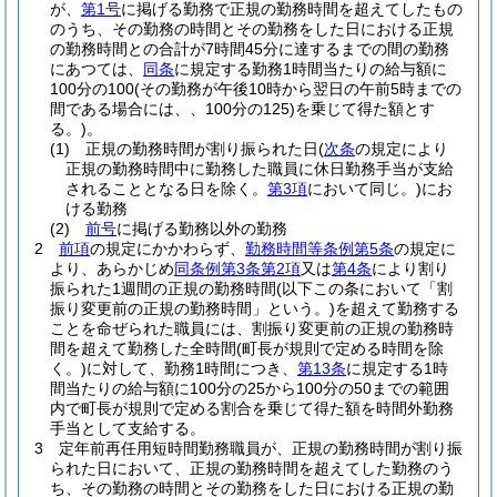
が、
第1号
に掲げる勤務で正規の勤務時間を超えてしたもの
のうち、その勤務の時間とその勤務をした日における正規
の勤務時間との合計が7時間45分に達するまでの間の勤務
にあつては、
同条
に規定する勤務1時間当たりの給与額に
100分の100
(その勤務が午後10時から翌日の午前5時までの
間である場合には、、100分の125)
を乗じて得た額とす
る。)
。
(1)
正規の勤務時間が割り振られた日
(
次条
の規定により
正規の勤務時間中に勤務した職員に休日勤務手当が支給
されることとなる日を除く。
第3項
において同じ。)
にお
ける勤務
(2)
前号
に掲げる勤務以外の勤務
2
前項
の規定にかかわらず、
勤務時間等条例第5条
の規定に
より、あらかじめ
同条例第3条第2項
又は
第4条
により割り
振られた1週間の正規の勤務時間
(以下この条において「割
振り変更前の正規の勤務時間」という。)
を超えて勤務する
ことを命ぜられた職員には、割振り変更前の正規の勤務時
間を超えて勤務した全時間
(町長が規則で定める時間を除
く。)
に対して、勤務1時間につき、
第13条
に規定する1時
間当たりの給与額に100分の25から100分の50までの範囲
内で町長が規則で定める割合を乗じて得た額を時間外勤務
手当として支給する。
3
定年前再任用短時間勤務職員が、正規の勤務時間が割り振
られた日において、正規の勤務時間を超えてした勤務のう
ち、その勤務の時間とその勤務をした日における正規の勤