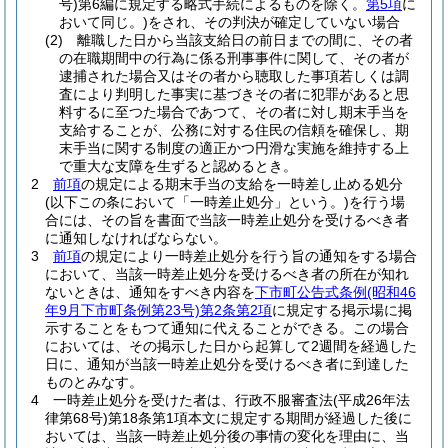
号)
第6編に規定する略式手続によるものを除く。
第5項
に
おいて同じ。)
をされ、その判決が確定していない場合
(2)
離職した日から当該支給日の前日までの間に、その者
の在職期間中の行為に係る刑事事件に関して、その者が
逮捕された場合又はその者から聴取した事項若しくは調
査により判明した事実に基づきその者に犯罪があると思
料するに至つた場合であつて、その者に対し期末手当を
支給することが、公務に対する住民の信頼を確保し、期
末手当に関する制度の適正かつ円滑な実施を維持する上
で重大な支障を生ずると認めるとき。
2
前項
の規定による期末手当の支給を一時差し止める処分
(以下この条において「一時差止処分」という。)
を行う場
合には、その旨を書面で当該一時差止処分を受けるべき者
に通知しなければならない。
3
前項
の規定により一時差止処分を行う旨の通知をする場合
において、当該一時差止処分を受けるべき者の所在が知れ
ないときは、通知をすべき内容を
下市町公告式条例
(昭和46
年9月下市町条例第23号)
第2条第2項
に規定する掲示場に掲
示することをもつて通知に代えることができる。
この場合
においては、その掲示した日から起算して2週間を経過した
日に、通知が当該一時差止処分を受けるべき者に到達した
ものとみなす。
4
一時差止処分を受けた者は、行政不服審査法
(平成26年法
律第68号)
第18条第1項本文に規定する期間が経過した後に
おいては、当該一時差止処分後の事情の変化を理由に、当