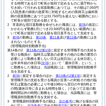
する時間である日で町長が規則で定めるものに退庁時から
引き続いて行われる宿直勤務にあつては、その額は7,050円
(入院患者の病状の急変等に対処するための医師又は歯科医
師の宿直勤務にあつては33,750円)
を超えない範囲内におい
て町長が規則で定める額とする。
2
常直的な宿日直勤務を命ぜられた職員には、
前項
の規定に
かかわらず勤務1月につき23,500円を超えない範囲内にお
いて町長が規則で定める額を宿日直手当として支給する。
3
前項
の勤務は、
第10条
、
第11条
及び
第12条
の勤務には含
まれないものとする。
(管理職員特別勤務手当)
第14条の2
第13条の2第1項
に規定する管理職手当の支給を
受ける職員が、臨時又は緊急の必要その他の公務の運営の
必要により勤務を要しない日又は祝日法による休日若しく
は年末年始の休日等
(
次項
において「週休日等」という。)
に勤務をした場合は、当該職員には、管理職員特別勤務手
当を支給する。
2
前項
に規定する場合のほか、
第13条の2第1項
に規定する
管理職手当の支給を受ける職員が災害への対処その他の臨
時又は緊急の必要により午後10時から翌日の午前5時まで
の間
(週休日等に含まれる時間を除く。)
であつて正規の勤
務時間以外の時間に勤務をした場合は、当該職員には、管
理職員特別勤務手当を支給する。
3
管理職員特別勤務手当の額は、
次の各号
に掲げる場合の区
分に応じ、
当該各号
に定める額
(
前2項
に規定する勤務に従