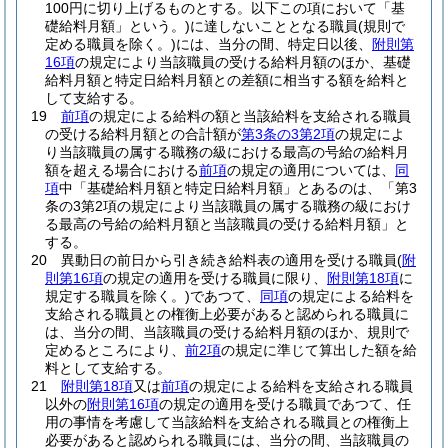
100円に切り上げるものとする。以下この項において「基
礎給料月額」という。)
に達しないこととなる職員
(規則で
定める職員を除く。)
には、当分の間、特定日以後、
附則第
16項
の規定により当該職員の受ける給料月額のほか、基礎
給料月額と特定日給料月額との差額に相当する額を給料と
して支給する。
19
前項
の規定による給料の額と当該給料を支給される職員
の受ける給料月額との合計額が
第3条の3第2項
の規定によ
り当該職員の属する職務の級における最高の号給の給料月
額を超える場合における
前項
の規定の適用については、
同
項
中「基礎給料月額と特定日給料月額」とあるのは、「第3
条の3第2項の規定により当該職員の属する職務の級におけ
る最高の号給の給料月額と当該職員の受ける給料月額」と
する。
20
異動日の前日から引き続き給料表の適用を受ける職員
(
附
則第16項
の規定の適用を受ける職員に限り、
附則第18項
に
規定する職員を除く。)
であつて、
同項
の規定による給料を
支給される職員との権衡上必要があると認められる職員に
は、当分の間、当該職員の受ける給料月額のほか、規則で
定めるところにより、
前2項
の規定に準じて算出した額を給
料として支給する。
21
附則第18項
又は
前項
の規定による給料を支給される職員
以外の
附則第16項
の規定の適用を受ける職員であつて、任
用の事情を考慮して当該給料を支給される職員との権衡上
必要があると認められる職員には、当分の間、当該職員の