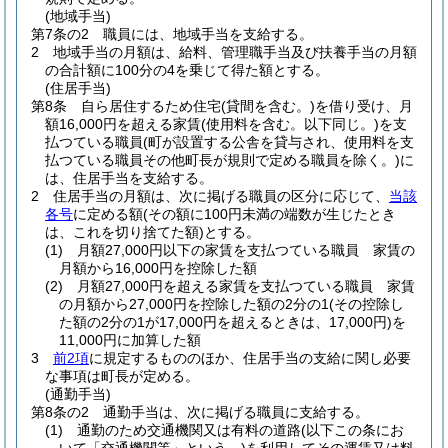
(地域手当)
第7条の2
職員には、地域手当を支給する。
2
地域手当の月額は、給料、管理職手当及び扶養手当の月額
の合計額に100分の4を乗じて得た額とする。
(住居手当)
第8条
自ら居住するため住宅
(貸間を含む。)
を借り受け、月
額16,000円を超える家賃
(使用料を含む。以下同じ。)
を支
払つている職員
(町が設置する公舎を貸与され、使用料を支
払つている職員その他町長が規則で定める職員を除く。)
に
は、住居手当を支給する。
2
住居手当の月額は、次に掲げる職員の区分に応じて、
当該
各号
に定める額
(その額に100円未満の端数が生じたとき
は、これを切り捨てた額)
とする。
(1)
月額27,000円以下の家賃を支払つている職員 家賃の
月額から16,000円を控除した額
(2)
月額27,000円を超える家賃を支払つている職員 家賃
の月額から27,000円を控除した額の2分の1
(その控除し
た額の2分の1が17,000円を超えるときは、17,000円)
を
11,000円に加算した額
3
前2項
に規定するもののほか、住居手当の支給に関し必要
な事項は町長が定める。
(通勤手当)
第8条の2
通勤手当は、次に掲げる職員に支給する。
(1)
通勤のため交通機関又は有料の道路
(以下この条にお