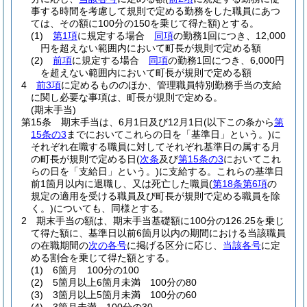
事する時間を考慮して規則で定める勤務をした職員にあつ
ては、その額に100分の150を乗じて得た額)
とする。
(1)
第1項
に規定する場合
同項
の勤務1回につき、12,000
円を超えない範囲内において町長が規則で定める額
(2)
前項
に規定する場合
同項
の勤務1回につき、6,000円
を超えない範囲内において町長が規則で定める額
4
前3項
に定めるもののほか、管理職員特別勤務手当の支給
に関し必要な事項は、町長が規則で定める。
(期末手当)
第15条
期末手当は、6月1日及び12月1日
(以下この条から
第
15条の3
までにおいてこれらの日を「基準日」という。)
に
それぞれ在職する職員に対してそれぞれ基準日の属する月
の町長が規則で定める日
(
次条
及び
第15条の3
においてこれ
らの日を「支給日」という。)
に支給する。
これらの基準日
前1箇月以内に退職し、又は死亡した職員
(
第18条第6項
の
規定の適用を受ける職員及び町長が規則で定める職員を除
く。)
についても、同様とする。
2
期末手当の額は、期末手当基礎額に100分の126.25を乗じ
て得た額に、基準日以前6箇月以内の期間における当該職員
の在職期間の
次の各号
に掲げる区分に応じ、
当該各号
に定
める割合を乗じて得た額とする。
(1)
6箇月 100分の100
(2)
5箇月以上6箇月未満 100分の80
(3)
3箇月以上5箇月未満 100分の60