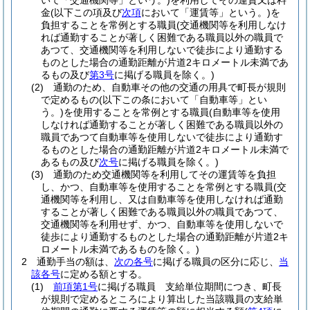
いて「交通機関等」という。)
を利用してその運賃又は料
金
(以下この項及び
次項
において「運賃等」という。)
を
負担することを常例とする職員
(交通機関等を利用しなけ
れば通勤することが著しく困難である職員以外の職員で
あつて、交通機関等を利用しないで徒歩により通勤する
ものとした場合の通勤距離が片道2キロメートル未満であ
るもの及び
第3号
に掲げる職員を除く。)
(2)
通勤のため、自動車その他の交通の用具で町長が規則
で定めるもの
(以下この条において「自動車等」とい
う。)
を使用することを常例とする職員
(自動車等を使用
しなければ通勤することが著しく困難である職員以外の
職員であつて自動車等を使用しないで徒歩により通勤す
るものとした場合の通勤距離が片道2キロメートル未満で
あるもの及び
次号
に掲げる職員を除く。)
(3)
通勤のため交通機関等を利用してその運賃等を負担
し、かつ、自動車等を使用することを常例とする職員
(交
通機関等を利用し、又は自動車等を使用しなければ通勤
することが著しく困難である職員以外の職員であつて、
交通機関等を利用せず、かつ、自動車等を使用しないで
徒歩により通勤するものとした場合の通勤距離が片道2キ
ロメートル未満であるものを除く。)
2
通勤手当の額は、
次の各号
に掲げる職員の区分に応じ、
当
該各号
に定める額とする。
(1)
前項第1号
に掲げる職員 支給単位期間につき、町長
が規則で定めるところにより算出した当該職員の支給単