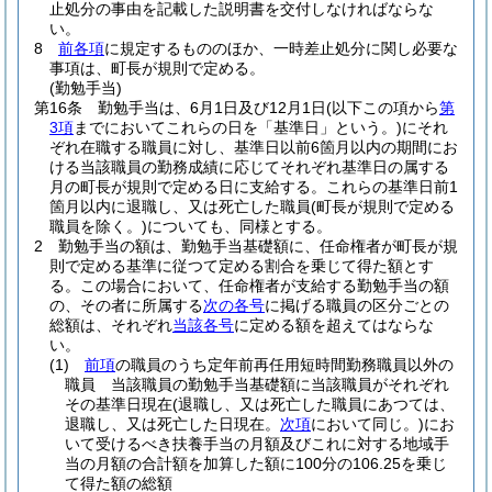
止処分の事由を記載した説明書を交付しなければならな
い。
8
前各項
に規定するもののほか、一時差止処分に関し必要な
事項は、町長が規則で定める。
(勤勉手当)
第16条
勤勉手当は、6月1日及び12月1日
(以下この項から
第
3項
までにおいてこれらの日を「基準日」という。)
にそれ
ぞれ在職する職員に対し、基準日以前6箇月以内の期間にお
ける当該職員の勤務成績に応じてそれぞれ基準日の属する
月の町長が規則で定める日に支給する。
これらの基準日前1
箇月以内に退職し、又は死亡した職員
(町長が規則で定める
職員を除く。)
についても、同様とする。
2
勤勉手当の額は、勤勉手当基礎額に、任命権者が町長が規
則で定める基準に従つて定める割合を乗じて得た額とす
る。
この場合において、任命権者が支給する勤勉手当の額
の、その者に所属する
次の各号
に掲げる職員の区分ごとの
総額は、それぞれ
当該各号
に定める額を超えてはならな
い。
(1)
前項
の職員のうち定年前再任用短時間勤務職員以外の
職員 当該職員の勤勉手当基礎額に当該職員がそれぞれ
その基準日現在
(退職し、又は死亡した職員にあつては、
退職し、又は死亡した日現在。
次項
において同じ。)
にお
いて受けるべき扶養手当の月額及びこれに対する地域手
当の月額の合計額を加算した額に100分の106.25を乗じ
て得た額の総額