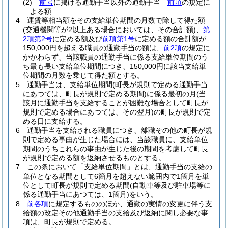
(2)
前号
に掲げる通勤手当以外の通勤手当
前項
の規定に
よる額
4
運賃等相当額をその支給単位期間の月数で除して得た額
(交通機関等が2以上ある場合においては、その合計額)
、
第
2項第2号
に定める額及び
前項第1号
に定める額の合計額が
150,000円を超える職員の通勤手当の額は、
前2項
の規定に
かかわらず、当該職員の通勤手当に係る支給単位期間のう
ち最も長い支給単位期間につき、150,000円に該当支給単
位期間の月数を乗じて得た額とする。
5
通勤手当は、支給単位期間
(町長が規則で定める通勤手当
にあつては、町長が規則で定める期間)
に係る最初の月
(当
該月に通勤手当を支給することが困難な場合として町長が
規則で定める場合にあつては、その翌月)
の町長が規則で定
める日に支給する。
6
通勤手当を支給される職員につき、離職その他の町長が規
則で定める事由が生じた場合には、当該職員に、支給単位
期間のうちこれらの事由が生じた後の期間を考慮して町長
が規則で定める額を返納させるものとする。
7
この条において「支給単位期間」とは、通勤手当の支給の
単位となる期間として6箇月を超えない範囲内で1箇月を単
位として町長が規則で定める期間
(自動車等及び駐車場等に
係る通勤手当にあつては、1箇月)
をいう。
8
前各項
に規定するもののほか、通勤の実情の変更に伴う支
給額の改定その他通勤手当の支給及び返納に関し必要な事
項は、町長が規則で定める。