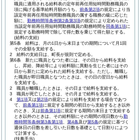
職員に適用される給料表の定年前再任用短時間勤務職員の
項に掲げる基準給料月額のうち、
前条第2項
の規定により当
該定年前再任用短時間勤務職員の属する職務の級に応じた
額に、
勤務時間等条例第2条第3項
の規定により定められた
当該定年前再任用短時間勤務職員の勤務時間を
同条第1項
に
規定する勤務時間で除して得た数を乗じて得た額とする。
(給料の支給)
第5条
給料は、月の1日から末日までの期間について月1回
その全額を支給する。
2
給料の支給日は、町長が規則で定める。
第6条
新たに職員となつた者には、その日から給料を支給
し、昇給、降給等により給料額に異動を生じた者にはその
日から新たに定められた給料を支給する。
ただし、離職し
た職員が即日職員となつたときは、その日の翌日から給料
を支給する。
2
職員が離職したときは、その日まで給料を支給する。
3
職員が死亡したときは、その月まで給料を支給する。
4
第1項
又は
第2項
の規定により給料を支給する場合であつ
て、
前条第1項
に規定する期間の初日から支給するとき以外
のとき、又は
前条第1項
に規定する期間の末日まで支給する
とき以外のときは、その給料額にその期間の現日数から
勤
務時間等条例第3条第1項
、
第4条
及び
第5条
の規定に基づく
週休日の日数を差し引いた日数を基礎として日割りによつ
て計算する。
(扶養手当)