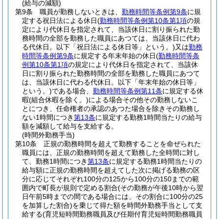
(給与の減額)
第9条
職員が勤務しないときは、
勤務時間等条例第9条
に規
定する祝日法による休日
(
勤務時間等条例第10条第1項
の規
定により代休日を指定されて、当該休日に割り振られた勤
務時間の全部を勤務した職員にあつては、当該休日に代わ
る代休日。以下「祝日法による休日等」という。)
又は
勤務
時間等条例第9条
に規定する年末年始の休日
(
勤務時間等条
例第10条第1項
の規定により代休日を指定されて、当該休
日に割り振られた勤務時間の全部を勤務した職員にあつて
は、当該休日に代わる代休日。以下「年末年始の休日等」
という。)
である場合、
勤務時間等条例第11条
に規定する休
暇
(組合休暇を除く。)
による場合その他その勤務しないこ
とにつき、任命権者の承認のあつた場合を除きその勤務し
ない1時間につき
第13条
に規定する勤務1時間当たりの給与
額を減額して給与を支給する。
(時間外勤務手当)
第10条
正規の勤務時間を超えて勤務することを命ぜられた
職員には、正規の勤務時間を超えて勤務した全時間に対し
て、勤務1時間につき
第13条
に規定する勤務1時間当たりの
給与額に正規の勤務時間を超えてした次に掲げる勤務の区
分に応じてそれぞれ100分の125から100分の150までの範
囲内で町長が規則で定める割合
(その勤務が午後10時から翌
日午前5時までの間である場合には、その割合に100分の25
を加算した割合)
を乗じて得た額を時間外勤務手当として支
給する
(育児短時間勤務職員及び任期付育児短時間勤務職員