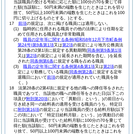
当該職員の受ける号給に応じた額に100分の70を乗じて得
た額
(当該額に、50円未満の端数を生じたときはこれを切り
捨て、50円以上100円未満の端数を生じたときはこれを100
円に切り上げるものとする。)
とする。
17
前項
の規定は、次に掲げる職員には適用しない。
(1)
臨時的に任用される職員その他の法律により任期を定
めて任用される職員及び非常勤職員
(2)
職員の定年等に関する条例
(昭和58年12月下市町条例
第24号)
第9条第1項
又は
第2項
の規定により地方公務員法
第28条の2第1項に規定する異動期間
(
同条例第9条第1項
又は
第2項
の規定により延長された期間を含む。)
を延長
された
同条例第6条
に規定する職を占める職員
(3)
職員の定年等に関する条例第4条第1項
又は
第2項
の規
定により勤務している職員
(
同条例第2条
に規定する定年
退職日において
前項
の規定が適用されていた職員を除
く。)
18
法第28条の2第4項に規定する他の職への降任等をされた
職員であつて、当該他の職への降任等をされた日
(以下この
項及び
附則第20項
において「異動日」という。)
の前日から
引き続き同一の給料表の適用を受ける職員のうち、特定日
に
附則第16項
の規定により当該職員の受ける給料月額
(以下
この項において「特定日給料月額」という。)
が異動日の前
日に当該職員が受けていた給料月額に100分の70を乗じて
得た額
(当該額に、50円未満の端数を生じたときはこれを切
り捨て、50円以上100円未満の端数を生じたときはこれを