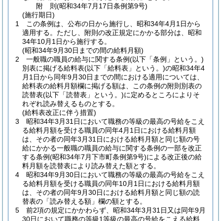
附
則
(昭和34年7月17日
条例第9号)
(施行期日)
1
この条例は、公布の日から施行し、昭和34年4月1日から
適用する。
ただし、附則の改正規定にかかる部分は、昭和
34年10月1日から施行する。
(昭和34年9月30日までの間の給料月額)
2
一般職の職員の給与に関する条例
(以下「条例」という。)
別表に掲げる給料表
(以下「給料表」という。)
の昭和34年4
月1日から同年9月30日までの間における適用については、
給料表の給料月額欄に掲げる額は、この条例の附則別表の
読替表
(以下「読替表」という。)
に定めるところによりそ
れぞれ読み替えるものとする。
(給料表改正に伴う措置)
3
昭和34年3月31日において職務の等級の最高の号給をこえ
る給料月額を受ける職員の同年4月1日における給料月額
は、その者の同年3月31日における給料月額と同じ額の号
給にかかる一般職の職員の給与に関する条例の一部を改正
する条例
(昭和34年7月下市町条例第9号)
による改正後の給
料月額を読替表により読み替えた額とする。
4
昭和34年9月30日において職務の等級の最高の号給をこえ
る給料月額を受ける職員の同年10月1日における給料月額
は、その者の同年9月30日における給料月額と同じ額の読
替表の「読み替える額」欄の額とする。
5
前2項の規定にかかわらず、昭和34年3月31日又は同年9月
30日において職務の等級1等級の最高の号給をこえる給料