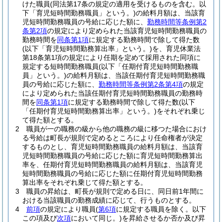
けた職員
(同法第17条の規定の適用を受けるものを含む。以
下「育児短時間勤務職員」という。)
の給料月額は、当該育
児短時間勤務職員の号給に応じた額に、
勤務時間等条例第2
条第2項
の規定により定められた当該育児短時間勤務職員の
勤務時間を
同条第1項
に規定する勤務時間で除して得た数
(以下「育児短時間勤務算出率」という。)
を、育児休業法
第18条第1項の規定により任期を定めて採用された同項に
規定する短時間勤務職員
(以下「任期付育児短時間勤務職
員」という。)
の給料月額は、当該任期付育児短時間勤務職
員の号給に応じた額に、
勤務時間等条例第2条第4項
の規定
により定められた当該任期付育児短時間勤務職員の勤務時
間を
同条第1項
に規定する勤務時間で除して得た数
(以下
「任期付育児短時間勤務算出率」という。)
をそれぞれ乗じ
て得た額とする。
2
職員が一の職務の級から他の職務の級に移つた場合におけ
る号給は町長が規則で定めるところにより任命権者が決定
するものとし、育児短時間勤務職員の給料月額は、当該育
児短時間勤務職員の号給に応じた額に育児短時間勤務算出
率を、任期付育児短時間勤務職員の給料月額は、当該育児
短時間勤務職員の号給に応じた額に任期付育児短時間勤務
算出率をそれぞれ乗じて得た額とする。
3
職員の昇給は、町長が規則で定める日に、同日前1年間に
おける当該職員の勤務成績に応じて、行うものとする。
4
前項
の規定により職員
(
第6項
に規定する職員を除く。以下
この項及び
次項
において同じ。)
を昇給させるか否か及び昇