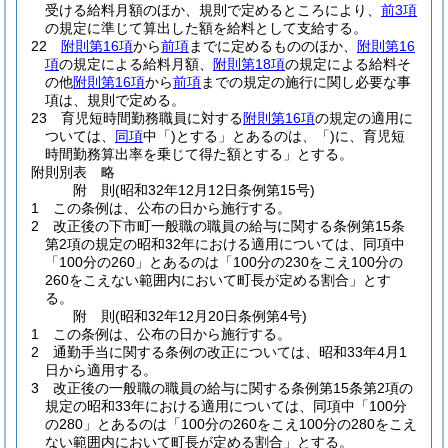
受ける給料月額のほか、規則で定めるところにより、
前3項
の規定に準じて算出した額を給料として支給する。
22
附則第16項
から
前項
までに定めるもののほか、
附則第16
項
の規定による給料月額、
附則第18項
の規定による給料そ
の他
附則第16項
から
前項
までの規定の施行に関し必要な事
項は、規則で定める。
23
育児短時間勤務職員に対する
附則第16項
の規定の適用に
ついては、
同項
中「)とする」とあるのは、「)に、育児短
時間勤務算出率を乗じて得た額とする」とする。
附則別表
略
附
則
(昭和32年12月12日
条例第15号)
1
この条例は、公布の日から施行する。
2
改正後の下市町一般職の職員の給与に関する条例第15条
第2項の規定の昭和32年における適用については、同項中
「100分の260」とあるのは「100分の230をこえ100分の
260をこえない範囲内において町長が定める割合」とす
る。
附
則
(昭和32年12月20日
条例第4号)
1
この条例は、公布の日から施行する。
2
通勤手当に関する条例の改正については、昭和33年4月1
日から適用する。
3
改正後の一般職の職員の給与に関する条例第15条第2項の
規定の昭和33年における適用については、同項中「100分
の280」とあるのは「100分の260をこえ100分の280をこえ
ない範囲内において町長が定める割合」とする。