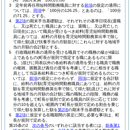
(4)
3箇月未満 100分の30
3
定年前再任用短時間勤務職員に対する
前項
の規定の適用に
ついては、
同項
中「100分の126.25」とあるのは、「100分
の71.25」とする。
4
第2項
の期末手当基礎額は、それぞれその基準日現在
(退職
し、又は死亡した職員にあつては、退職し、又は死亡した
日現在)
において職員が受けるべき給料
(育児短時間勤務職
員にあつては、給料の月額を育児短時間勤務算出率で除し
て得た額)
及び扶養手当の月額並びにこれらに対する地域手
当の月額の合計額とする。
5
行政職給料表の適用を受ける職員でその職務の級が4級以
上であるもの
(町長が規則で指定する職にあるものに限
る。)
並びに同表以外の各給料表の適用を受ける職員で職務
の複雑、困難及び責任の度等を考慮してこれに相当する職
員として当該各給料表につき町長が規則で定めるものにつ
いては、
前項
の規定にかかわらず、
同項
に規定する合計額
に、給料の月額
(育児短時間勤務職員にあつては、給料の月
額を育児短時間勤務算出率で除して得た額)
及びこれに対す
る地域手当の月額の合計額に職の職制上の段階、職務の級
等を考慮して町長が規則で定める職員の区分に応じて100
分の10を超えない範囲内で町長が規則で定める割合を乗じ
て得た額を加算した額を
第2項
の期末手当基礎額とする。
6
第2項
に規定する在職期間の算定に関し必要な事項は、町
長が規則で定める。
第15条の2
次の各号
のいずれかに該当する者には、
前条第1