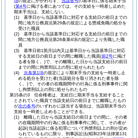
項
の規定にかかわらず、
当該各号
の基準日に係る期末手当
(
第4号
に掲げる者にあつては、その支給を一時差し止めた
期末手当)
は、支給しない。
(1)
基準日から当該基準日に対応する支給日の前日までの
間に地方公務員法第29条の規定による懲戒免職の処分を
受けた職員
(2)
基準日から当該基準日に対応する支給日の前日までの
間に地方公務員法第28条第4項の規定により失職した職
員
(3)
基準日前1箇月以内又は基準日から当該基準日に対応
する支給日の前日までの間に離職した職員
(
前2号
に掲げ
る者を除く。)
で、その離職した日から当該支給日の前日
までの間に拘禁刑以上の刑に処せられたもの
(4)
次条第1項
の規定により期末手当の支給を一時差し止
める処分を受けた者
(当該処分を取り消された者を除
く。)
で、その者の在職期間中の行為に係る刑事事件に関
し拘禁刑以上の刑に処せられたもの
第15条の3
任命権者は、支給日に期末手当を支給すること
とされていた職員で当該支給日の前日までに離職したもの
が
次の各号
のいずれかに該当する場合は、当該期末手当の
支給を一時差し止めることができる。
(1)
離職した日から当該支給日の前日までの間に、その者
の在職期間中の行為に係る刑事事件に関して、その者が
起訴
(当該起訴に係る犯罪について拘禁刑以上の刑が定め
られているものに限り、刑事訴訟法
(昭和23年法律第131