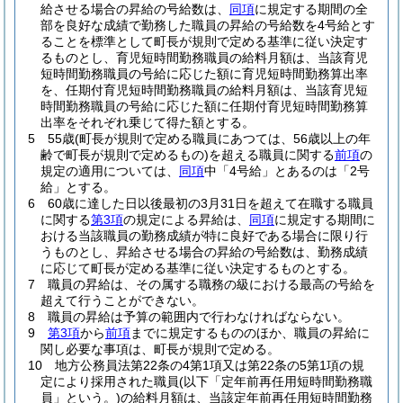
給させる場合の昇給の号給数は、
同項
に規定する期間の全
部を良好な成績で勤務した職員の昇給の号給数を4号給とす
ることを標準として町長が規則で定める基準に従い決定す
るものとし、育児短時間勤務職員の給料月額は、当該育児
短時間勤務職員の号給に応じた額に育児短時間勤務算出率
を、任期付育児短時間勤務職員の給料月額は、当該育児短
時間勤務職員の号給に応じた額に任期付育児短時間勤務算
出率をそれぞれ乗じて得た額とする。
5
55歳
(町長が規則で定める職員にあつては、56歳以上の年
齢で町長が規則で定めるもの)
を超える職員に関する
前項
の
規定の適用については、
同項
中「4号給」とあるのは「2号
給」とする。
6
60歳に達した日以後最初の3月31日を超えて在職する職員
に関する
第3項
の規定による昇給は、
同項
に規定する期間に
おける当該職員の勤務成績が特に良好である場合に限り行
うものとし、昇給させる場合の昇給の号給数は、勤務成績
に応じて町長が定める基準に従い決定するものとする。
7
職員の昇給は、その属する職務の級における最高の号給を
超えて行うことができない。
8
職員の昇給は予算の範囲内で行わなければならない。
9
第3項
から
前項
までに規定するもののほか、職員の昇給に
関し必要な事項は、町長が規則で定める。
10
地方公務員法第22条の4第1項又は第22条の5第1項の規
定により採用された職員
(以下「定年前再任用短時間勤務職
員」という。)
の給料月額は、当該定年前再任用短時間勤務