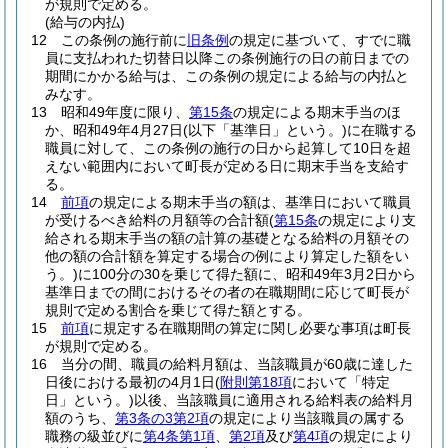
が規則で定める。
(給与の内払)
12
この条例の施行前に
旧条例
の規定に基づいて、すでに職
員に支払われた切替日以降この条例施行の日の前日までの
期間にかかる給与は、この条例の規定による給与の内払と
みなす。
13
昭和49年度に限り、
第15条
の規定による期末手当のほ
か、昭和49年4月27日
(以下「基準日」という。)
に在職する
職員に対して、この条例の施行の日から起算して10日を超
えない範囲内において町長が定める日に期末手当を支給す
る。
14
前項
の規定による期末手当の額は、基準日において職員
が受けるべき給料の月額等の合計額
(
第15条
の規定により支
給される期末手当の額の計算の基礎となる給料の月額その
他の額の合計額を算定する場合の例により算定した額をい
う。)
に100分の30を乗じて得た額に、昭和49年3月2日から
基準日までの間におけるその者の在職期間に応じて町長が
規則で定める割合を乗じて得た額とする。
15
前項
に規定する在職期間の算定に関し必要な事項は町長
が規則で定める。
16
当分の間、職員の給料月額は、当該職員が60歳に達した
日後における最初の4月1日
(
附則第18項
において「特定
日」という。)
以後、当該職員に適用される給料表の給料月
額のうち、
第3条の3第2項
の規定により当該職員の属する
職務の級並びに
第4条第1項
、
第2項
及び
第4項
の規定により