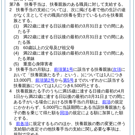
第7条
扶養手当は、扶養親族のある職員に対して支給する。
2
扶養手当の支給については、次に掲げる者で他の生計の途
がなく主としてその職員の扶養を受けているものを扶養親
族とする。
(1)
満22歳に達する日以後の最初の3月31日までの間にあ
たる子
(2)
満22歳に達する日以後の最初の3月31日までの間にあ
たる孫
(3)
60歳以上の父母及び祖父母
(4)
満22歳に達する日以後の最初の3月31日までの間にあ
たる弟妹
(5)
重度心身障害者
3
扶養手当の月額は、
前項第1号
に該当する扶養親族
(
次項
に
おいて「扶養親族たる子」という。)
については1人につき
13,000円、
前項第2号
から
第5号
までのいずれかに該当する
扶養親族については1人につき6,500円とする。
4
扶養親族たる子のうちに満15歳に達する日後の最初の4月
1日から満22歳に達する日以後の最初の3月31日までの間に
ある子がいる場合における扶養手当の月額は、
前項
の規定
にかかわらず、5,000円に当該期間にある当該扶養親族たる
子の数を乗じて得た額を
同項
の規定による額に加算した額
とする。
5
前各項
に規定するもののほか、扶養親族の数の変更に伴う
支給額の改定その他扶養手当の支給に関し必要な事項は、
規則で定める。