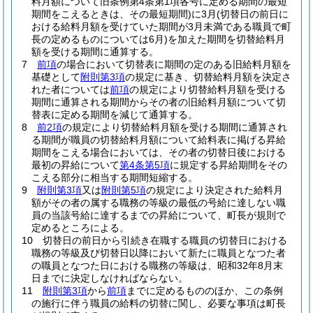
料月額について旧条例第4条第1項各号に定める期間の最短
期間をこえるときは、その最短期間)
に3月
(切替日の前日に
おける給料月額を受けていた期間が3月未満である職員で町
長の定めるものについては6月)
を加えた期間を切替給料月
額を受ける期間に通算する。
7
前項
の場合において切替表に期間の定のある旧給料月額を
基礎として
附則第3項
の規定に基き、切替給料月額を決定さ
れた者については
前項
の規定により切替給料月額を受ける
期間に通算される期間からその者の旧給料月額について切
替表に定める期間を減じて通算する。
8
前2項
の規定により切替給料月額を受ける期間に通算され
る期間が職員の切替給料月額について給料表に掲げる昇給
期間をこえる場合においては、その者の切替日後における
最初の昇給について
第4条第5項
に規定する昇給期間をその
こえる部分に相当する期間短縮する。
9
附則第3項
又は
附則第5項
の規定により決定された給料月
額がその者の属する職務の等級の最低の号給に達しない職
員の当該号給に達するまでの昇給について、町長が規則で
定めるところによる。
10
切替日の前日から引続き在職する職員の切替日における
職務の等級及び切替日以降において新たに職員となつた者
の職員となつた日における職務の等級は、昭和32年8月末
日までに決定しなければならない。
11
附則第3項
から
前項
までに定めるもののほか、この条例
の施行に伴う職員の給料の切替に関し、必要な事項は町長