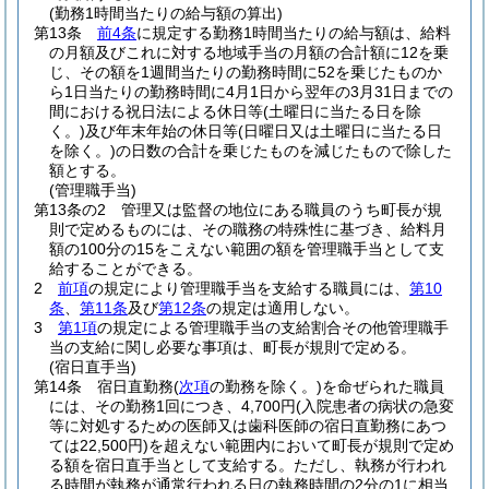
(勤務1時間当たりの給与額の算出)
第13条
前4条
に規定する勤務1時間当たりの給与額は、給料
の月額及びこれに対する地域手当の月額の合計額に12を乗
じ、その額を1週間当たりの勤務時間に52を乗じたものか
ら1日当たりの勤務時間に4月1日から翌年の3月31日までの
間における祝日法による休日等
(土曜日に当たる日を除
く。)
及び年末年始の休日等
(日曜日又は土曜日に当たる日
を除く。)
の日数の合計を乗じたものを減じたもので除した
額とする。
(管理職手当)
第13条の2
管理又は監督の地位にある職員のうち町長が規
則で定めるものには、その職務の特殊性に基づき、給料月
額の100分の15をこえない範囲の額を管理職手当として支
給することができる。
2
前項
の規定により管理職手当を支給する職員には、
第10
条
、
第11条
及び
第12条
の規定は適用しない。
3
第1項
の規定による管理職手当の支給割合その他管理職手
当の支給に関し必要な事項は、町長が規則で定める。
(宿日直手当)
第14条
宿日直勤務
(
次項
の勤務を除く。)
を命ぜられた職員
には、その勤務1回につき、4,700円
(入院患者の病状の急変
等に対処するための医師又は歯科医師の宿日直勤務にあつ
ては22,500円)
を超えない範囲内において町長が規則で定め
る額を宿日直手当として支給する。
ただし、執務が行われ
る時間が執務が通常行われる日の執務時間の2分の1に相当