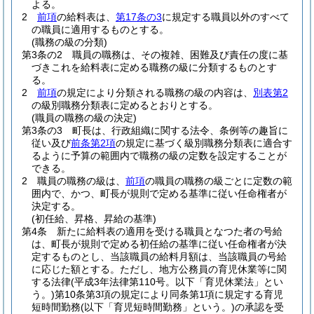
よる。
2
前項
の給料表は、
第17条の3
に規定する職員以外のすべて
の職員に適用するものとする。
(職務の級の分類)
第3条の2
職員の職務は、その複雑、困難及び責任の度に基
づきこれを給料表に定める職務の級に分類するものとす
る。
2
前項
の規定により分類される職務の級の内容は、
別表第2
の級別職務分類表に定めるとおりとする。
(職員の職務の級の決定)
第3条の3
町長は、行政組織に関する法令、条例等の趣旨に
従い及び
前条第2項
の規定に基づく級別職務分類表に適合す
るように予算の範囲内で職務の級の定数を設定することが
できる。
2
職員の職務の級は、
前項
の職員の職務の級ごとに定数の範
囲内で、かつ、町長が規則で定める基準に従い任命権者が
決定する。
(初任給、昇格、昇給の基準)
第4条
新たに給料表の適用を受ける職員となつた者の号給
は、町長が規則で定める初任給の基準に従い任命権者が決
定するものとし、当該職員の給料月額は、当該職員の号給
に応じた額とする。
ただし、地方公務員の育児休業等に関
する法律
(平成3年法律第110号。以下「育児休業法」とい
う。)
第10条第3項の規定により同条第1項に規定する育児
短時間勤務
(以下「育児短時間勤務」という。)
の承認を受