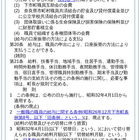
(1)
下市町職員互助会の会費
(2)
奈良県市町村職員共済組合の貯金及び貸付償還金並び
に公立学校共済組合の貸付償還金
(3)
団体取扱いに係る生命保険及び損害保険の保険料並び
に財形貯蓄積立金
(4)
職員で組織する各種団体等の会費
(給与の口座振替の方法による支払)
第20条
給与は、職員の申出により、口座振替の方法により
支払うことができる。
(雑則)
第21条
給料、扶養手当、地域手当、住居手当、通勤手当、
時間外勤務手当、休日勤務手当、夜間勤務手当、管理職手
当、宿日直手当、管理職員特別勤務手当、期末手当及び勤
勉手当の支給方法その他この条例の施行に関し、必要な事
項は、町長が規則で定める。
附
則
1
この条例は、公布の日から施行し、昭和32年4月1日から
適用する。
(条例の廃止)
2
一般職の職員の給与に関する条例
(昭和26年12月下市町条
例第8号。以下「旧条例」という。)
は、廃止する。
(給料の切替及びその切替に伴う措置)
3
昭和32年4月1日
(以下「切替日」という。)
において切り替
えられる職員の給料月額
(以下「切替給料月額」という。)