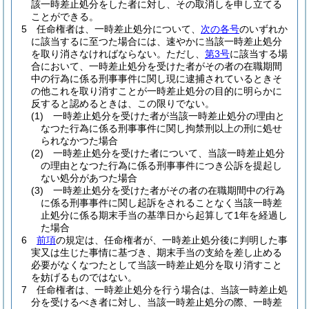
該一時差止処分をした者に対し、その取消しを申し立てる
ことができる。
5
任命権者は、一時差止処分について、
次の各号
のいずれか
に該当するに至つた場合には、速やかに当該一時差止処分
を取り消さなければならない。
ただし、
第3号
に該当する場
合において、一時差止処分を受けた者がその者の在職期間
中の行為に係る刑事事件に関し現に逮捕されているときそ
の他これを取り消すことが一時差止処分の目的に明らかに
反すると認めるときは、この限りでない。
(1)
一時差止処分を受けた者が当該一時差止処分の理由と
なつた行為に係る刑事事件に関し拘禁刑以上の刑に処せ
られなかつた場合
(2)
一時差止処分を受けた者について、当該一時差止処分
の理由となつた行為に係る刑事事件につき公訴を提起し
ない処分があつた場合
(3)
一時差止処分を受けた者がその者の在職期間中の行為
に係る刑事事件に関し起訴をされることなく当該一時差
止処分に係る期末手当の基準日から起算して1年を経過し
た場合
6
前項
の規定は、任命権者が、一時差止処分後に判明した事
実又は生じた事情に基づき、期末手当の支給を差し止める
必要がなくなつたとして当該一時差止処分を取り消すこと
を妨げるものではない。
7
任命権者は、一時差止処分を行う場合は、当該一時差止処
分を受けるべき者に対し、当該一時差止処分の際、一時差