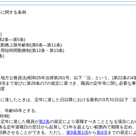
等に関する条例
)
第2条―第5条)
職勤務上限年齢制
(第6条―第11条)
任用短時間勤務制
(第12条・第13条)
条)
、地方公務員法
(昭和25年法律第261号。以下「法」という。)
第22条の4
第3項まで並びに第28条の7の規定に基づき、職員の定年等に関し必要な
制度
に達したときは、定年に達した日以降における最初の3月31日
(以下「
、年齢65年とする。
特例)
、定年に達した職員が
第2条
の規定により退職すべきこととなる場合にお
係る定年退職日の翌日から起算して1年を超えない範囲内で期限を定め
勤務させることができる。
ただし、
第9条第1項
から
第4項
までの規定に