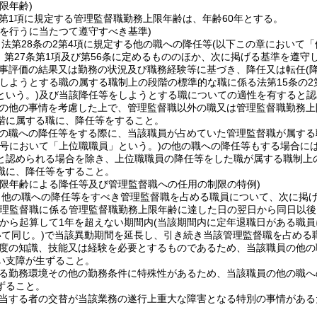
限年齢)
2第1項に規定する管理監督職勤務上限年齢は、年齢60年とする。
等を行うに当たつて遵守すべき基準)
法第28条の2第4項に規定する他の職への降任等
(以下この章において「
3、第27条第1項及び第56条に定めるもののほか、次に掲げる基準を遵
事評価の結果又は勤務の状況及び職務経験等に基づき、降任又は転任
(
しようとする職の属する職制上の段階の標準的な職に係る法第15条の2
という。)
及び当該降任等をしようとする職についての適性を有すると認
の他の事情を考慮した上で、管理監督職以外の職又は管理監督職勤務上
階に属する職に、降任等をすること。
の職への降任等をする際に、当該職員が占めていた管理監督職が属する
の号において「上位職職員」という。)
の他の職への降任等もする場合に
と認められる場合を除き、上位職職員の降任等をした職が属する職制上
職に、降任等をすること。
上限年齢による降任等及び管理監督職への任用の制限の特例)
、他の職への降任等をすべき管理監督職を占める職員について、次に掲
管理監督職に係る管理監督職勤務上限年齢に達した日の翌日から同日以後
から起算して1年を超えない期間内
(当該期間内に定年退職日がある職
て同じ。)
で当該異動期間を延長し、引き続き当該管理監督職を占める
度の知識、技能又は経験を必要とするものであるため、当該職員の他の
い支障が生ずること。
る勤務環境その他の勤務条件に特殊性があるため、当該職員の他の職へ
ずること。
当する者の交替が当該業務の遂行上重大な障害となる特別の事情がある
。