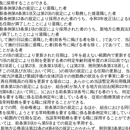
職に採用することができる。
新条例第2条の規定により退職した者
新条例第4条第1項又は第2項の規定により勤務した後退職した者
新条例第12条の規定により採用された者のうち、令和3年改正法による
する任期が満了したことにより退職した者
新条例第13条第1項の規定により採用された者のうち、新地方公務員法第
が満了したことにより退職した者
続して施行日以後に退職した者
(前各号に掲げる者を除く。)
であつて、当
続して施行日以後に退職した者
(前各号に掲げる者を除く。)
であつて、当
ことがある者
この項の規定により更新された任期は、1年を超えない範囲内で更新す
の項の規定により任期を更新する者の特定年齢到達年度の末日以前でな
(第1項若しくは第2項、次条第1項若しくは第2項、附則第5条第1項若し
下この項及び次項において同じ。)
の前項の規定による任期の更新は、当
の能力評価及び業績評価の全体評語その他勤務の状況を示す事実に基づ
定再任用職員の任期を更新する場合には、あらかじめ当該暫定再任用職
、前条第1項の規定によるほか、組合
(町が加入する地方自治法
(昭和22年
則第6条において同じ。)
における前条第1項各号に掲げる者のうち、特
務を要する職に係る旧条例定年に達している者を、従前の勤務実績その
該常時勤務を要する職に採用することができる。
1日までの間、任命権者は、前条第2項の規定によるほか、組合における
者を採用しようとする常時勤務を要する職に係る新条例定年に達してい
ない範囲内で任期を定め、当該常時勤務を要する職に採用することがで
いては、前条第3項から第5項までの規定を準用する。
新地方公務員法第22条の4第4項の規定にかかわらず、附則第3条第1