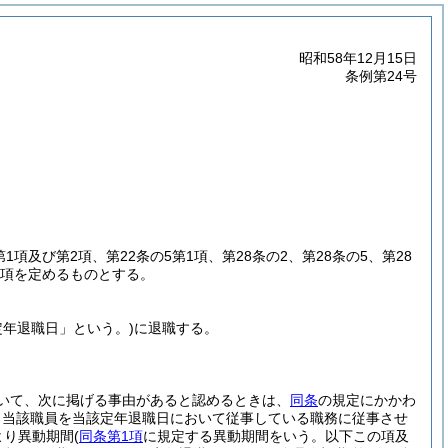
昭和58年12月15日
条例第24号
第1項及び第2項、第22条の5第1項、第28条の2、第28条の5、第28
事項を定めるものとする。
定年退職日」という。)
に退職する。
いて、次に掲げる事由があると認めるときは、
同条
の規定にかかわ
、当該職員を当該定年退職日において従事している職務に従事させ
より異動期間
(
同条第1項
に規定する異動期間をいう。以下この項及