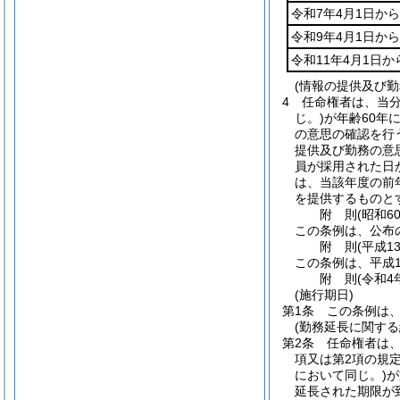
令和7年4月1日から
令和9年4月1日から
令和11年4月1日か
(情報の提供及び勤
4
任命権者は、当
じ。)
が年齢60年
の意思の確認を行
提供及び勤務の意
員が採用された日
は、当該年度の前
を提供するものと
附
則
(昭和6
この条例は、公布
附
則
(平成1
この条例は、平成1
附
則
(令和4
(施行期日)
第1条
この条例は、
(勤務延長に関する
第2条
任命権者は
項又は第2項の規
において同じ。)
が
延長された期限が