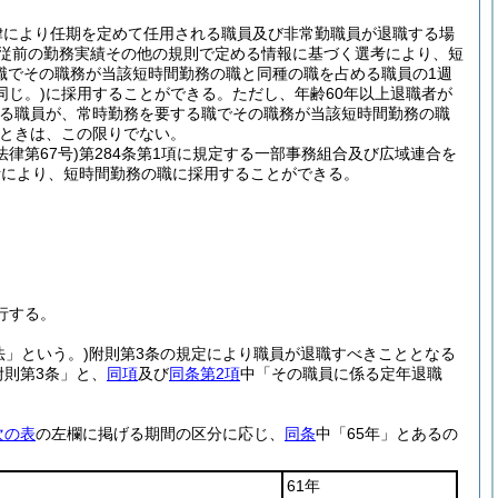
律により任期を定めて任用される職員及び非常勤職員が退職する場
従前の勤務実績その他の規則で定める情報に基づく選考により、短
職でその職務が当該短時間勤務の職と同種の職を占める職員の1週
同じ。)
に採用することができる。
ただし、年齢60年以上退職者が
める職員が、常時勤務を要する職でその職務が当該短時間勤務の職
ときは、この限りでない。
法律第67号)
第284条第1項に規定する一部事務組合及び広域連合を
考により、短時間勤務の職に採用することができる。
行する。
法」という。)
附則第3条の規定により職員が退職すべきこととなる
附則第3条」と、
同項
及び
同条第2項
中「その職員に係る定年退職
次の表
の左欄に掲げる期間の区分に応じ、
同条
中「65年」とあるの
61年