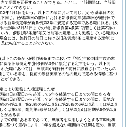
囲内で期限を延長することができる。
ただし、当該期限は、当該旧
ることができない。
和13年4月1日をいう。以下この項において同じ。)
から基準日の翌
下同じ。)
が基準日の前日における新条例定年
(基準日が施行日で
おける新条例定年が新条例第3条に規定する定年である職に限る。)
及
の翌年の3月31日までの間に新条例第4条第1項若しくは第2項の
いう。)
附則第3条第5項又は前項の規定により勤務している職員の
る場合には、施行日の前日における旧条例第3条に規定する定年)
に
、又は転任することができない。
(以下この条から附則第6条までにおいて「特定年齢到達年度の末
に係る旧条例定年
(旧条例第3条に規定する定年をいう。以下同
された職にあつては、当該職が施行日の前日に設置されていたもの
達している者を、従前の勤務実績その他の規則で定める情報に基づ
ことができる。
規定により勤務した後退職した者
退職の日の翌日から起算して5年を経過する日までの間にある者
退職の日の翌日から起算して5年を経過する日までの間に、旧地方
8条の4第1項、第28条の5第1項又は第28条の6第1項若しくは第2項
しくは第2項、附則第5条第1項若しくは第2項又は附則第6条第1項
ことがある者
日までの間にある者であつて、当該者を採用しようとする常時勤務
報に基づく選考により、1年を超えない範囲内で任期を定め、当該