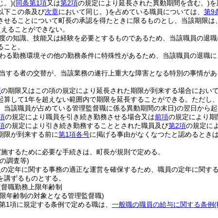
じ。)
(
同条第1項
又は
第2項
の規定により延長された異動期間を含む。)
を
以下この条及び
次章
において同じ。)
を占めている職員については、
第9
させることについて町長の承認を得たときに限るものとし、当該期限は
超えることができない。
度の知識、技能又は経験を必要とするものであるため、当該職員の退職
ること。
わる勤務環境その他の勤務条件に特殊性があるため、当該職員の退職に
当する者の交替が、当該業務の遂行上重大な障害となる特別の事情があ
項
の期限又はこの項の規定により延長された期限が到来する場合におい
起算して1年を超えない範囲内で期限を延長することができる。
ただし
、当該職員が占めている管理監督職に係る異動期間の末日)
の翌日から起
項
の規定により職員を引き続き勤務させる場合又は
前項
の規定により期
項
の規定により引き続き勤務することとされた職員及び
第2項
の規定に
期限が到来する前に
第1項各号
に掲げる事由がなくなつたと認めるとき
実施するために必要な手続きは、町長が規則で定める。
の調査等)
員の定年に関する事務の適正な運営を確保するため、職員の定年に関す
を講ずるものとする。
監督職勤務上限年齢制
上限年齢制の対象となる管理監督職)
2第1項に規定する条例で定める職は、
一般職の職員の給与に関する条例