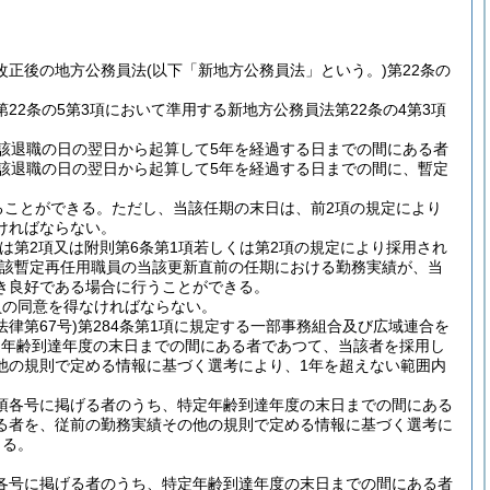
改正後の地方公務員法
(以下「新地方公務員法」という。)
第22条の
22条の5第3項において準用する新地方公務員法第22条の4第3項
該退職の日の翌日から起算して5年を経過する日までの間にある者
該退職の日の翌日から起算して5年を経過する日までの間に、暫定
ることができる。
ただし、当該任期の末日は、前2項の規定により
ければならない。
くは第2項又は附則第6条第1項若しくは第2項の規定により採用され
該暫定再任用職員の当該更新直前の任期における勤務実績が、当
き良好である場合に行うことができる。
員の同意を得なければならない。
法律第67号)
第284条第1項に規定する一部事務組合及び広域連合を
定年齢到達年度の末日までの間にある者であつて、当該者を採用し
他の規則で定める情報に基づく選考により、1年を超えない範囲内
同項各号に掲げる者のうち、特定年齢到達年度の末日までの間にある
る者を、従前の勤務実績その他の規則で定める情報に基づく選考に
きる。
項各号に掲げる者のうち、特定年齢到達年度の末日までの間にある者