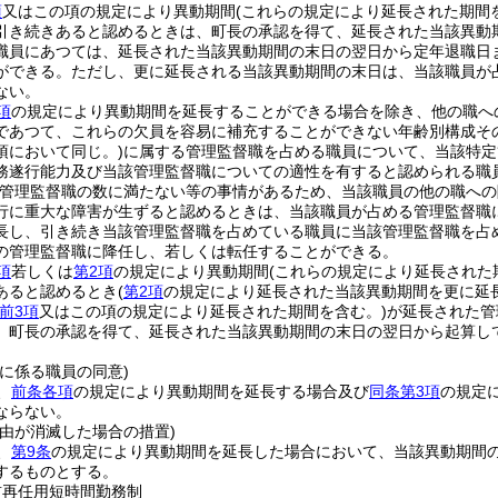
項
又はこの項の規定により異動期間
(これらの規定により延長された期間
引き続きあると認めるときは、町長の承認を得て、延長された当該異動
職員にあつては、延長された当該異動期間の末日の翌日から定年退職日
ができる。
ただし、更に延長される当該異動期間の末日は、当該職員が
ない。
項
の規定により異動期間を延長することができる場合を除き、他の職へ
であつて、これらの欠員を容易に補充することができない年齢別構成そ
項において同じ。)
に属する管理監督職を占める職員について、当該特定
務遂行能力及び当該管理監督職についての適性を有すると認められる職
管理監督職の数に満たない等の事情があるため、当該職員の他の職への
行に重大な障害が生ずると認めるときは、当該職員が占める管理監督職
長し、引き続き当該管理監督職を占めている職員に当該管理監督職を占
の管理監督職に降任し、若しくは転任することができる。
項
若しくは
第2項
の規定により異動期間
(これらの規定により延長された
あると認めるとき
(
第2項
の規定により延長された当該異動期間を更に延
前3項
又はこの項の規定により延長された期間を含む。)
が延長された管
、町長の承認を得て、延長された当該異動期間の末日の翌日から起算し
に係る職員の同意)
、
前条各項
の規定により異動期間を延長する場合及び
同条第3項
の規定
ならない。
事由が消滅した場合の措置)
、
第9条
の規定により異動期間を延長した場合において、当該異動期間
するものとする。
前再任用短時間勤務制