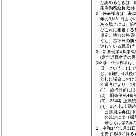
と認めるときは、
条例勤務延長職員
2
任命権者は、基
年の3月31日ま
ある場合には、施
びこれに相当する
規定、地方公務員
うち、基準日の前
達している職員
(
3
新条例第4条第3
(定年退職者等の再
第3条
任命権者は、
日」という。)
まで
じ。)
(施行日以後
とした場合におけ
く選考により、1
(1)
施行日前に旧
(2)
旧条例第4条
(3)
25年以上勤
(4)
25年以上勤
公務員法再任用
の規定により採
若しくは第2項
2
令和14年3月3
を要する職に係る