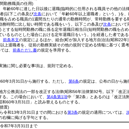
間勤務職員の任用)
、年齢60年に達した日以後に退職
(臨時的に任用される職員その他の法
者
(以下この条及び
次条
において「年齢60年以上退職者」という。)
を、
該職を占める職員の1週間当たりの通常の勤務時間が、常時勤務を要する
勤務時間に比し短い時間である職をいう。以下この条及び
次条
において
うとする短時間勤務の職に係る定年退職日相当日
(短時間勤務の職を占
ているものとした場合における定年退職日をいう。)
を経過した者である
、
前条本文
の規定によるほか、組合
(町が加入する地方自治法
(昭和22年
年以上退職者を、従前の勤務実績その他の規則で定める情報に基づく選
いては、
前条ただし書
の規定を準用する。
実施に関し必要な事項は、規則で定める。
60年3月31日から施行する。
ただし、
第6条
の規定は、公布の日から施
地方公務員法の一部を改正する法律
(昭和56年法律第92号。以下「改正
する。
この場合において、
第4条第1項
中「第2条」とあるのは「改正法
和60年3月31日」と読み替えるものとする。
措置)
から令和13年3月31日までの間における
第3条
の規定の適用については、
の右欄に掲げる字句とする。
令和7年3月31日まで