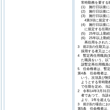
常時勤務を要する
(1)
施行日以後に
(2)
施行日以後に
(3)
施行日以後に
4第3項に規定
(4)
施行日以後に
に規定する任期
(5)
25年以上勤
(6)
25年以上勤
再任用をされた
3
前2項の任期又は
採用する者又はこ
4
暫定再任用職員
た職員をいう。以
該暫定再任用職員
5
任命権者は、暫
第4条
任命権者は
いう。次項及び附
ようとする常時勤
で任期を定め、当
2
令和14年3月3
者であつて、当該
より、1年を超え
3
前2項の場合にお
第5条
任命権者は、