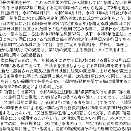
町長の承認を得て、これらの期限の翌日から起算して1年を超えない範
に係る旧条例第2条に規定する定年退職日の翌日から起算して3年を超え
準日
(施行日、令和7年4月1日、令和9年4月1日、令和11年4月1日及び令
での間、基準日における新条例定年
(新条例第3条に規定する定年をいう。以
行日の前日における旧条例第3条に規定する定年)
を超える職
(基準日に
基準日以後に設置された職その他の規則で定める職に、基準日から基準日
法の一部を改正する法律
(令和3年法律第63号。以下「令和3年改正法」と
日において同日における当該職に係る新条例定年
(基準日が施行日であ
当該規則で定める職にあつては、規則で定める職員)
を、昇任し、降任し
項から第5項までの規定は、第1項の規定による勤務について準用する。
任用に関する経過措置)
次に掲げる者のうち、年齢65年に達する日以後における最初の3月31日
の間にある者であつて、当該者を採用しようとする常時勤務を要する職
に新たに設置された職及び施行日以後に組織の変更等により名称が変更
る旧条例定年に準じた当該職に係る年齢。次条第1項において同じ。)
に
年を超えない範囲内で任期を定め、当該常時勤務を要する職に採用する
条例第2条の規定により退職した者
第1項若しくは第2項、令和3年改正法附則第3条第5項又は前条第1項の
続して施行日前に退職した者
(前2号に掲げる者を除く。)
であつて、当該
続して施行日前に退職した者
(前3号に掲げる者を除く。)
であつて、当該
(令和3年改正法による改正前の地方公務員法
(昭和25年法律第261号)
第2
用することをいう。)
又は暫定再任用
(この項若しくは次項、次条第1項若
の規定により採用することをいう。次項第6号において同じ。)
をされた
1日までの間、任命権者は、次に掲げる者のうち、特定年齢到達年度の末
新条例定年に達している者を、従前の勤務実績その他の規則で定める情