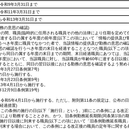
令和9年3月31日まで
令和11年3月31日まで
ら令和13年3月31日まで
務の意思の確認)
分の間、職員
(臨時的に任用される職員その他の法律により任期を定めて
に達する日の属する年度の前年度
(以下この項において「情報の提供及び
うべき年度に職員でなかつた者で、当該情報の提供及び勤務の意思の確
思の確認を行うべき年度の末日を経過することとなつた職員
(以下この
から同日の属する年度の末日までの期間、末日経過職員にあつては、当
年度)
)
において、当該職員に対し、当該職員が年齢60年に達する日以後
するとともに、同日の翌日以後における勤務の意思を確認するよう努め
0年3月27日
条例第7号)
の日から施行する。
3年3月23日
条例第9号)
3年4月1日から施行する。
年12月9日
条例第19号)
令和5年4月1日から施行する。
ただし、附則第11条の規定は、公布の
経過措置)
、この条例の施行の日
(以下「施行日」という。)
前にこの条例による改正
定により勤務することとされ、かつ、旧条例勤務延長期限
(同条第1項の
施行日以後に到来する職員
(以下この項において「旧条例勤務延長職員」
到来する場合において、この条例による改正後の職員の定年等に関する