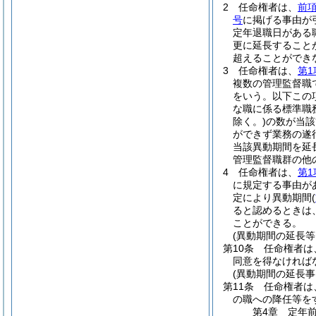
2
任命権者は、
前
号
に掲げる事由が
定年退職日がある
更に延長すること
超えることができ
3
任命権者は、
第1
複数の管理監督職
をいう。以下この
な職に係る標準職
除く。)
の数が当該
ができず業務の遂
当該異動期間を延
管理監督職群の他
4
任命権者は、
第1
に規定する事由が
定により異動期間
(
ると認めるときは
ことができる。
(異動期間の延長等
第10条
任命権者は
同意を得なければ
(異動期間の延長
第11条
任命権者は
の職への降任等を
第4章
定年