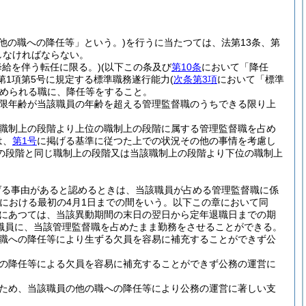
他の職への降任等」という。)
を行うに当たつては、法第13条、第
守しなければならない。
降給を伴う転任に限る。)
(以下この条及び
第10条
において「降任
第1項第5号に規定する標準職務遂行能力
(
次条第3項
において「標準
められる職に、降任等をすること。
限年齢が当該職員の年齢を超える管理監督職のうちできる限り上
職制上の段階より上位の職制上の段階に属する管理監督職を占め
は、
第1号
に掲げる基準に従つた上での状況その他の事情を考慮し
の段階と同じ職制上の段階又は当該職制上の段階より下位の職制上
げる事由があると認めるときは、当該職員が占める管理監督職に係
における最初の4月1日までの間をいう。以下この章において同
員にあつては、当該異動期間の末日の翌日から定年退職日までの期
職員に、当該管理監督職を占めたまま勤務をさせることができる。
職への降任等により生ずる欠員を容易に補充することができず公
の降任等による欠員を容易に補充することができず公務の運営に
ため、当該職員の他の職への降任等により公務の運営に著しい支