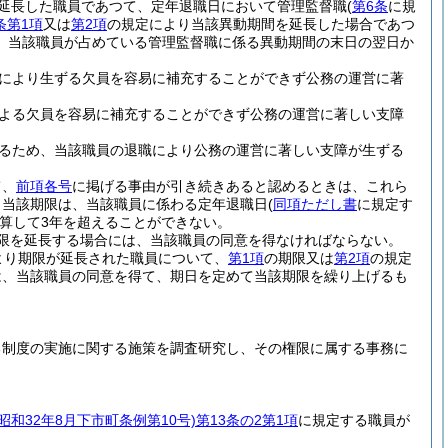
延長した職員であつて、定年退職日において管理監督職
(
第6条
に規
条第1項
又は
第2項
の規定により当該異動期間を延長した場合であつ
、当該職員が占めている管理監督職に係る異動期間の末日の翌日か
により生ずる欠員を容易に補充することができず公務の運営に著
よる欠員を容易に補充することができず公務の運営に著しい支障
るため、当該職員の退職により公務の運営に著しい支障が生ずる
て、
前項各号
に掲げる事由が引き続きあると認めるときは、これら
、当該期限は、当該職員に係わる定年退職日
(
同項ただし書
に規定す
算して3年を超えることができない。
限を延長する場合には、当該職員の同意を得なければならない。
より期限が延長された職員について、
第1項
の期限又は
第2項
の規定
は、当該職員の同意を得て、期日を定めて当該期限を繰り上げるも
る制度の実施に関する施策を調査研究し、その権限に属する事務に
(昭和32年8月下市町条例第10号)
第13条の2第1項
に規定する職員が