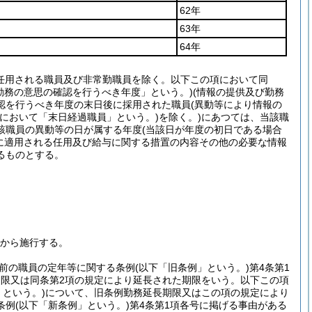
62年
63年
64年
任用される職員及び非常勤職員を除く。以下この項において同
勤務の意思の確認を行うべき年度」という。)
(情報の提供及び勤務
認を行うべき年度の末日後に採用された職員
(異動等により情報の
項において「末日経過職員」という。)
を除く。)
にあつては、当該職
該職員の異動等の日が属する年度
(当該日が年度の初日である場合
に適用される任用及び給与に関する措置の内容その他の必要な情報
るものとする。
日から施行する。
前の職員の定年等に関する条例
(以下「旧条例」という。)
第4条第1
期限又は同条第2項の規定により延長された期限をいう。以下この項
という。)
について、旧条例勤務延長期限又はこの項の規定により
条例
(以下「新条例」という。)
第4条第1項各号に掲げる事由がある