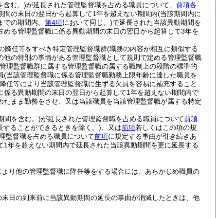
を含む。)
が延長された管理監督職を占める職員について、
前項各
期間の末日の翌日から起算して1年を超えない期間内
(当該期間内に
までの期間内。
第4項
において同じ。)
で延長された当該異動期間を
占める管理監督職に係る異動期間の末日の翌日から起算して3年を
の降任等をすべき特定管理監督職群
(職務の内容が相互に類似する
の他の特別の事情がある管理監督職として規則で定める管理監督職
管理監督職群に属する管理監督職の属する職制上の段階の標準的
員
(当該管理監督職に係る管理監督職勤務上限年齢に達した職員を
降任等により当該管理監督職に生ずる欠員を容易に補充すること
に係る異動期間の末日の翌日から起算して1年を超えない期間内で
めたまま勤務をさせ、又は当該職員を当該管理監督職が属する特定
期間を含む。)
が延長された管理監督職を占める職員について
前項
長することができるときを除く。)
、又は
前項
若しくはこの項の規
理監督職を占める職員について
前項
に規定する事由が引き続きあ
て1年を超えない期間内で延長された当該異動期間を更に延長する
により他の管理監督職に降任等をする場合には、あらかじめ職員の
の末日の到来前に当該異動期間の延長の事由が消滅したときは、他