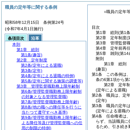
職員の定年等に関する条例
○職員の定年
昭和58年12月15日 条例第24号
目次
(令和7年4月1日施行)
第1章
総則
(第1条
第2章
定年制度
(
条項目次
沿革
第3章
管理監督
本則
第4章
定年前再
第1章
総則
第5章
雑則
(第14
第1条
(趣旨)
附則
第2章
定年制度
第1章
総則
第2条
(定年による退職)
(趣旨)
第3条
(定年)
第1条
この条例は
第4条
(定年による退職の特例)
条の6第1項から
第5条
(定年に関する施策の調査等)
第2章
定年
第3章
管理監督職勤務上限年齢制
(定年による退職)
第6条
(管理監督職勤務上限年齢制
第2条
職員は、定年
の対象となる管理監督職)
(定年)
第7条
(管理監督職勤務上限年齢)
第3条
職員の定年は
第8条
(他の職への降任等を行うに
(定年による退職の
当たつて遵守すべき基準)
第4条
任命権者は
第9条
(管理監督職勤務上限年齢に
らず、当該職員に
よる降任等及び管理監督職への任
るため、引き続き
用の制限の特例)