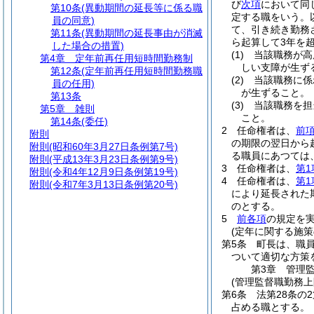
び
次項
において同
第10条
(異動期間の延長等に係る職
定する職をいう。
員の同意)
て、引き続き勤務
第11条
(異動期間の延長事由が消滅
ら起算して3年を
した場合の措置)
(1)
当該職務が高
第4章
定年前再任用短時間勤務制
しい支障が生ず
第12条
(定年前再任用短時間勤務職
(2)
当該職務に係
員の任用)
が生ずること。
第13条
(3)
当該職務を担
第5章
雑則
こと。
第14条
(委任)
2
任命権者は、
前
附則
の期限の翌日から
附則
(昭和60年3月27日条例第7号)
る職員にあつては
附則
(平成13年3月23日条例第9号)
3
任命権者は、
第1
附則
(令和4年12月9日条例第19号)
4
任命権者は、
第1
附則
(令和7年3月13日条例第20号)
により延長された
のとする。
5
前各項
の規定を
(定年に関する施策
第5条
町長は、職
ついて適切な方策
第3章
管理
(管理監督職勤務
第6条
法第28条の
占める職とする。