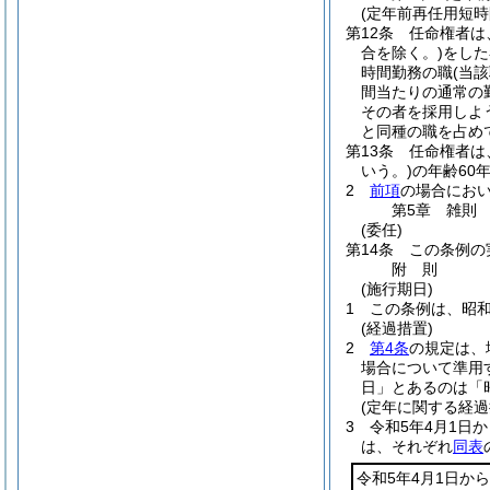
(定年前再任用短時
第12条
任命権者は
合を除く。)
をした
時間勤務の職
(当
間当たりの通常の
その者を採用しよ
と同種の職を占め
第13条
任命権者は
いう。)
の年齢60
2
前項
の場合にお
第5章
雑則
(委任)
第14条
この条例の
附
則
(施行期日)
1
この条例は、昭和
(経過措置)
2
第4条
の規定は、
場合について準用
日」とあるのは「昭
(定年に関する経過
3
令和5年4月1日
は、それぞれ
同表
令和5年4月1日から