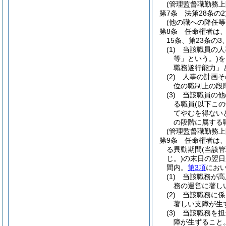
(管理監督職勤務上
第7条
法第28条の
(他の職への降任
第8条
任命権者は、
15条、第23条の
(1)
当該職員の人
等」という。)
を
職務遂行能力」
(2)
人事の計画そ
位の職制上の段
(3)
当該職員の他
る職員
(以下こ
てやむを得ない
の段階に属する
(管理監督職勤務
第9条
任命権者は
る異動期間
(当該
じ。)
の末日の翌日
間内。
第3項
におい
(1)
当該職務が高
務の運営に著し
(2)
当該職務に係
著しい支障が生
(3)
当該職務を担
障が生ずること