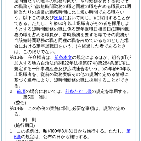
週間当たりの通常の勤務時間が、常時勤務を要する職でそ
の職務が当該短時間勤務の職と同種の職を占める職員の1週
間当たりの通常の勤務時間に比し短い時間である職をい
う。以下この条及び
次条
において同じ。)
に採用することが
できる。
ただし、年齢60年以上退職者がその者を採用しよ
うとする短時間勤務の職に係る定年退職日相当日
(短時間勤
務の職を占める職員が、常時勤務を要する職でその職務が
当該短時間勤務の職と同種の職を占めているものとした場
合における定年退職日をいう。)
を経過した者であるとき
は、この限りでない。
第13条
任命権者は、
前条本文
の規定によるほか、組合
(町が
加入する地方自治法
(昭和22年法律第67号)
第284条第1項に
規定する一部事務組合及び広域連合をいう。)
の年齢60年以
上退職者を、従前の勤務実績その他の規則で定める情報に
基づく選考により、短時間勤務の職に採用することができ
る。
2
前項
の場合においては、
前条ただし書
の規定を準用する。
第5章
雑則
(委任)
第14条
この条例の実施に関し必要な事項は、規則で定め
る。
附
則
(施行期日)
1
この条例は、昭和60年3月31日から施行する。
ただし、
第
6条
の規定は、公布の日から施行する。