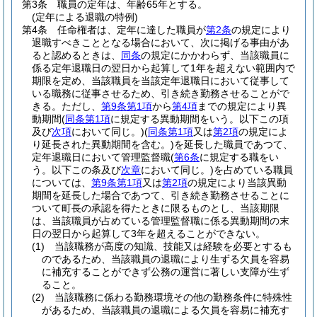
第3条
職員の定年は、年齢65年とする。
(定年による退職の特例)
第4条
任命権者は、定年に達した職員が
第2条
の規定により
退職すべきこととなる場合において、次に掲げる事由があ
ると認めるときは、
同条
の規定にかかわらず、当該職員に
係る定年退職日の翌日から起算して1年を超えない範囲内で
期限を定め、当該職員を当該定年退職日において従事して
いる職務に従事させるため、引き続き勤務させることがで
きる。
ただし、
第9条第1項
から
第4項
までの規定により異
動期間
(
同条第1項
に規定する異動期間をいう。以下この項
及び
次項
において同じ。)
(
同条第1項
又は
第2項
の規定によ
り延長された異動期間を含む。)
を延長した職員であつて、
定年退職日において管理監督職
(
第6条
に規定する職をい
う。以下この条及び
次章
において同じ。)
を占めている職員
については、
第9条第1項
又は
第2項
の規定により当該異動
期間を延長した場合であつて、引き続き勤務させることに
ついて町長の承認を得たときに限るものとし、当該期限
は、当該職員が占めている管理監督職に係る異動期間の末
日の翌日から起算して3年を超えることができない。
(1)
当該職務が高度の知識、技能又は経験を必要とするも
のであるため、当該職員の退職により生ずる欠員を容易
に補充することができず公務の運営に著しい支障が生ず
ること。
(2)
当該職務に係わる勤務環境その他の勤務条件に特殊性
があるため、当該職員の退職による欠員を容易に補充す