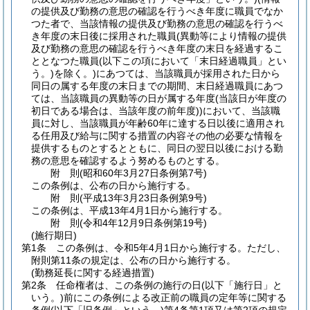
の提供及び勤務の意思の確認を行うべき年度に職員でなか
つた者で、当該情報の提供及び勤務の意思の確認を行うべ
き年度の末日後に採用された職員
(異動等により情報の提供
及び勤務の意思の確認を行うべき年度の末日を経過するこ
ととなつた職員
(以下この項において「末日経過職員」とい
う。)
を除く。)
にあつては、当該職員が採用された日から
同日の属する年度の末日までの期間、末日経過職員にあつ
ては、当該職員の異動等の日が属する年度
(当該日が年度の
初日である場合は、当該年度の前年度)
)
において、当該職
員に対し、当該職員が年齢60年に達する日以後に適用され
る任用及び給与に関する措置の内容その他の必要な情報を
提供するものとするとともに、同日の翌日以後における勤
務の意思を確認するよう努めるものとする。
附
則
(昭和60年3月27日
条例第7号)
この条例は、公布の日から施行する。
附
則
(平成13年3月23日
条例第9号)
この条例は、平成13年4月1日から施行する。
附
則
(令和4年12月9日
条例第19号)
(施行期日)
第1条
この条例は、令和5年4月1日から施行する。
ただし、
附則第11条の規定は、公布の日から施行する。
(勤務延長に関する経過措置)
第2条
任命権者は、この条例の施行の日
(以下「施行日」と
いう。)
前にこの条例による改正前の職員の定年等に関する