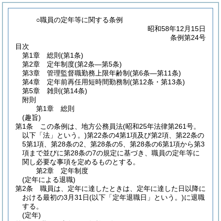
○職員の定年等に関する条例
昭和58年12月15日
条例第24号
目次
第1章
総則
(第1条)
第2章
定年制度
(第2条―第5条)
第3章
管理監督職勤務上限年齢制
(第6条―第11条)
第4章
定年前再任用短時間勤務制
(第12条・第13条)
第5章
雑則
(第14条)
附則
第1章
総則
(趣旨)
第1条
この条例は、地方公務員法
(昭和25年法律第261号。
以下「法」という。)
第22条の4第1項及び第2項、第22条の
5第1項、第28条の2、第28条の5、第28条の6第1項から第3
項まで並びに第28条の7の規定に基づき、職員の定年等に
関し必要な事項を定めるものとする。
第2章
定年制度
(定年による退職)
第2条
職員は、定年に達したときは、定年に達した日以降に
おける最初の3月31日
(以下「定年退職日」という。)
に退職
する。
(定年)