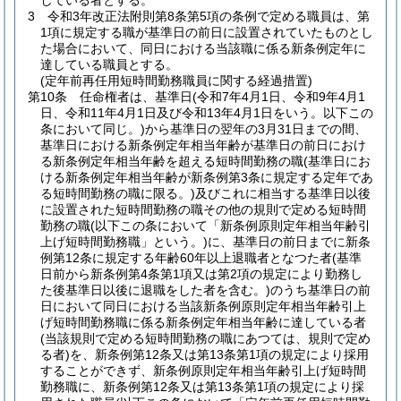
している者とする。
3
令和3年改正法附則第8条第5項の条例で定める職員は、第
1項に規定する職が基準日の前日に設置されていたものとし
た場合において、同日における当該職に係る新条例定年に
達している職員とする。
(定年前再任用短時間勤務職員に関する経過措置)
第10条
任命権者は、基準日
(令和7年4月1日、令和9年4月1
日、令和11年4月1日及び令和13年4月1日をいう。以下この
条において同じ。)
から基準日の翌年の3月31日までの間、
基準日における新条例定年相当年齢が基準日の前日におけ
る新条例定年相当年齢を超える短時間勤務の職
(基準日にお
ける新条例定年相当年齢が新条例第3条に規定する定年であ
る短時間勤務の職に限る。)
及びこれに相当する基準日以後
に設置された短時間勤務の職その他の規則で定める短時間
勤務の職
(以下この条において「新条例原則定年相当年齢引
上げ短時間勤務職」という。)
に、基準日の前日までに新条
例第12条に規定する年齢60年以上退職者となつた者
(基準
日前から新条例第4条第1項又は第2項の規定により勤務し
た後基準日以後に退職をした者を含む。)
のうち基準日の前
日において同日における当該新条例原則定年相当年齢引上
げ短時間勤務職に係る新条例定年相当年齢に達している者
(当該規則で定める短時間勤務の職にあつては、規則で定め
る者)
を、新条例第12条又は第13条第1項の規定により採用
することができず、新条例原則定年相当年齢引上げ短時間
勤務職に、新条例第12条又は第13条第1項の規定により採