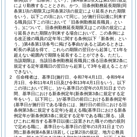
条例
(以下「旧条例」という。)
第4条第1項又は第2項の規定
により勤務することとされ、かつ、旧条例勤務延長期限
(同
条第1項の期限又は同条第2項の規定により延長された期限
をいう。以下この項において同じ。)
が施行日以後に到来す
る職員
(以下この項において「旧条例勤務延長職員」とい
う。)
について、旧条例勤務延長期限又はこの項の規定によ
り延長された期限が到来する場合において、この条例によ
る改正後の職員の定年等に関する条例
(以下「新条例」とい
う。)
第4条第1項各号に掲げる事由があると認めるときは、
町長の承認を得て、これらの期限の翌日から起算して1年を
超えない範囲内で期限を延長することができる。
ただし、
当該期限は、当該旧条例勤務延長職員に係る旧条例第2条に
規定する定年退職日の翌日から起算して3年を超えることが
できない。
2
任命権者は、基準日
(施行日、令和7年4月1日、令和9年4
月1日、令和11年4月1日及び令和13年4月1日をいう。以下
この項において同じ。)
から基準日の翌年の3月31日までの
間、基準日における新条例定年
(新条例第3条に規定する定
年をいう。以下同じ。)
が基準日の前日における新条例定年
(基準日が施行日である場合には、施行日の前日における旧
条例第3条に規定する定年)
を超える職
(基準日における新条
例定年が新条例第3条に規定する定年である職に限る。)
及
びこれに相当する基準日以後に設置された職その他の規則
で定める職に、基準日から基準日の翌年の3月31日までの
間に新条例第4条第1項若しくは第2項の規定、地方公務員