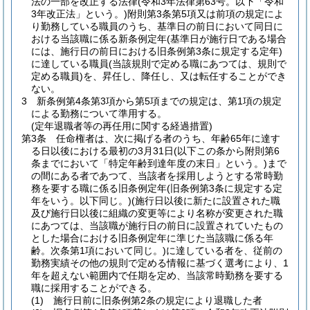
法の一部を改正する法律
(令和3年法律第63号。以下「令和
3年改正法」という。)
附則第3条第5項又は前項の規定によ
り勤務している職員のうち、基準日の前日において同日に
おける当該職に係る新条例定年
(基準日が施行日である場合
には、施行日の前日における旧条例第3条に規定する定年)
に達している職員
(当該規則で定める職にあつては、規則で
定める職員)
を、昇任し、降任し、又は転任することができ
ない。
3
新条例第4条第3項から第5項までの規定は、第1項の規定
による勤務について準用する。
(定年退職者等の再任用に関する経過措置)
第3条
任命権者は、次に掲げる者のうち、年齢65年に達す
る日以後における最初の3月31日
(以下この条から附則第6
条までにおいて「特定年齢到達年度の末日」という。)
まで
の間にある者であつて、当該者を採用しようとする常時勤
務を要する職に係る旧条例定年
(旧条例第3条に規定する定
年をいう。以下同じ。)
(施行日以後に新たに設置された職
及び施行日以後に組織の変更等により名称が変更された職
にあつては、当該職が施行日の前日に設置されていたもの
とした場合における旧条例定年に準じた当該職に係る年
齢。次条第1項において同じ。)
に達している者を、従前の
勤務実績その他の規則で定める情報に基づく選考により、1
年を超えない範囲内で任期を定め、当該常時勤務を要する
職に採用することができる。
(1)
施行日前に旧条例第2条の規定により退職した者