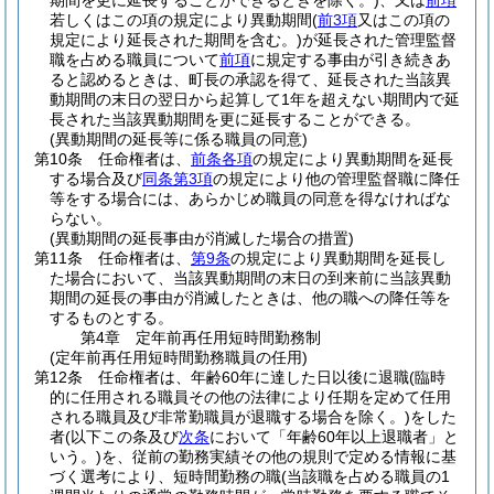
期間を更に延長することができるときを除く。)
、又は
前項
若しくはこの項の規定により異動期間
(
前3項
又はこの項の
規定により延長された期間を含む。)
が延長された管理監督
職を占める職員について
前項
に規定する事由が引き続きあ
ると認めるときは、町長の承認を得て、延長された当該異
動期間の末日の翌日から起算して1年を超えない期間内で延
長された当該異動期間を更に延長することができる。
(異動期間の延長等に係る職員の同意)
第10条
任命権者は、
前条各項
の規定により異動期間を延長
する場合及び
同条第3項
の規定により他の管理監督職に降任
等をする場合には、あらかじめ職員の同意を得なければな
らない。
(異動期間の延長事由が消滅した場合の措置)
第11条
任命権者は、
第9条
の規定により異動期間を延長し
た場合において、当該異動期間の末日の到来前に当該異動
期間の延長の事由が消滅したときは、他の職への降任等を
するものとする。
第4章
定年前再任用短時間勤務制
(定年前再任用短時間勤務職員の任用)
第12条
任命権者は、年齢60年に達した日以後に退職
(臨時
的に任用される職員その他の法律により任期を定めて任用
される職員及び非常勤職員が退職する場合を除く。)
をした
者
(以下この条及び
次条
において「年齢60年以上退職者」と
いう。)
を、従前の勤務実績その他の規則で定める情報に基
づく選考により、短時間勤務の職
(当該職を占める職員の1