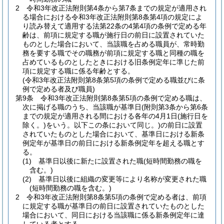
2
令和3年改正法附則第4条から第7条までの規定が適用され
る場合における令和3年改正法附則第8条第4項の規定によ
り読み替えて適用する法第22条の4第4項の条例で定める年
齢は、前項に規定する職が施行日の前日に設置されていた
ものとした場合において、当該職を占める職員が、常時勤
務を要する職でその職務が前項に規定する職と同種の職を
占めているものとしたときにおける旧条例定年に準じた前
項に規定する職に係る年齢とする。
(令和3年改正法附則第8条第5項の条例で定める職並びに条
例で定める者及び職員)
第9条
令和3年改正法附則第8条第5項の条例で定める職は、
次に掲げる職のうち、当該職が基準日
(附則第3条から第6条
までの規定が適用される間における各年の4月1日
(施行日を
除く。)
をいう。以下この条において同じ。)
の前日に設置
されていたものとした場合において、基準日における新条
例定年が基準日の前日における新条例定年を超える職とす
る。
(1)
基準日以後に新たに設置された職
(短時間勤務の職を
含む。)
(2)
基準日以後に組織の変更等により名称が変更された職
(短時間勤務の職を含む。)
2
令和3年改正法附則第8条第5項の条例で定める者は、前項
に規定する職が基準日の前日に設置されていたものとした
場合において、同日における当該職に係る新条例定年に達