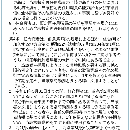
更新は、当該暫定再任用職員の当該更新直前の任期におけ
る勤務実績が、当該暫定再任用職員の能力評価及び業績評
価の全体評語その他勤務の状況を示す事実に基づき良好で
ある場合に行うことができる。
5
任命権者は、暫定再任用職員の任期を更新する場合には、
あらかじめ当該暫定再任用職員の同意を得なければならな
い。
第4条
任命権者は、前条第1項の規定によるほか、組合
(町が
加入する地方自治法
(昭和22年法律第67号)
第284条第1項に
規定する一部事務組合及び広域連合をいう。次項及び附則
第6条において同じ。)
における前条第1項各号に掲げる者の
うち、特定年齢到達年度の末日までの間にある者であつ
て、当該者を採用しようとする常時勤務を要する職に係る
旧条例定年に達している者を、従前の勤務実績その他の規
則で定める情報に基づく選考により、1年を超えない範囲内
で任期を定め、当該常時勤務を要する職に採用することが
できる。
2
令和14年3月31日までの間、任命権者は、前条第2項の規
定によるほか、組合における同項各号に掲げる者のうち、
特定年齢到達年度の末日までの間にある者であつて、当該
者を採用しようとする常時勤務を要する職に係る新条例定
年に達している者を、従前の勤務実績その他の規則で定め
る情報に基づく選考により、1年を超えない範囲内で任期を
定め、当該常時勤務を要する職に採用することができる。
3
前2項の場合においては、前条第3項から第5項までの規定