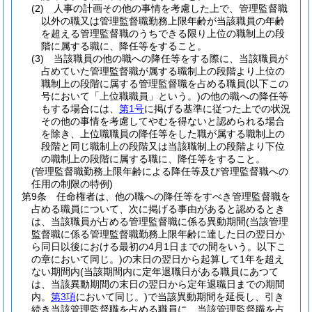
(2)
人事の計画その他の事情を考慮した上で、管理監督職
以外の職又は管理監督職勤務上限年齢が当該職員の年齢
を超える管理監督職のうちできる限り上位の職制上の段
階に属する職に、降任等をすること。
(3)
当該職員の他の職への降任等をする際に、当該職員が
占めていた管理監督職が属する職制上の段階より上位の
職制上の段階に属する管理監督職を占める職員
(以下この
号において「上位職職員」という。)
の他の職への降任等
もする場合には、
第1号
に掲げる基準に従つた上での状況
その他の事情を考慮してやむを得ないと認められる場合
を除き、上位職職員の降任等をした職が属する職制上の
段階と同じ職制上の段階又は当該職制上の段階より下位
の職制上の段階に属する職に、降任等をすること。
(管理監督職勤務上限年齢による降任等及び管理監督職への
任用の制限の特例)
第9条
任命権者は、他の職への降任等をすべき管理監督職を
占める職員について、次に掲げる事由があると認めるとき
は、当該職員が占める管理監督職に係る異動期間
(当該管理
監督職に係る管理監督職勤務上限年齢に達した日の翌日か
ら同日以後における最初の4月1日までの間をいう。以下こ
の章において同じ。)
の末日の翌日から起算して1年を超え
ない期間内
(当該期間内に定年退職日がある職員にあつて
は、当該異動期間の末日の翌日から定年退職日までの期間
内。
第3項
において同じ。)
で当該異動期間を延長し、引き
続き当該管理監督職を占める職員に、当該管理監督職を占