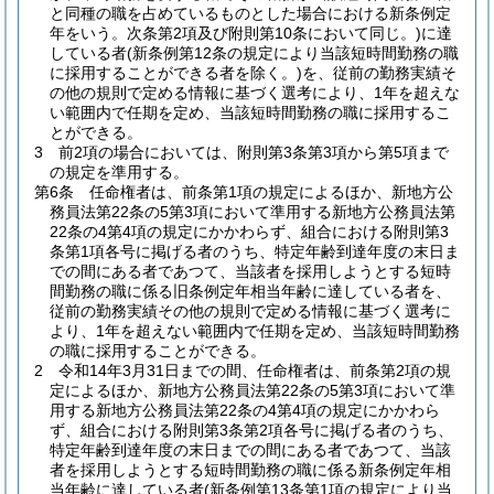
と同種の職を占めているものとした場合における新条例定
年をいう。次条第2項及び附則第10条において同じ。)
に達
している者
(新条例第12条の規定により当該短時間勤務の職
に採用することができる者を除く。)
を、従前の勤務実績そ
の他の規則で定める情報に基づく選考により、1年を超えな
い範囲内で任期を定め、当該短時間勤務の職に採用するこ
とができる。
3
前2項の場合においては、附則第3条第3項から第5項まで
の規定を準用する。
第6条
任命権者は、前条第1項の規定によるほか、新地方公
務員法第22条の5第3項において準用する新地方公務員法第
22条の4第4項の規定にかかわらず、組合における附則第3
条第1項各号に掲げる者のうち、特定年齢到達年度の末日ま
での間にある者であつて、当該者を採用しようとする短時
間勤務の職に係る旧条例定年相当年齢に達している者を、
従前の勤務実績その他の規則で定める情報に基づく選考に
より、1年を超えない範囲内で任期を定め、当該短時間勤務
の職に採用することができる。
2
令和14年3月31日までの間、任命権者は、前条第2項の規
定によるほか、新地方公務員法第22条の5第3項において準
用する新地方公務員法第22条の4第4項の規定にかかわら
ず、組合における附則第3条第2項各号に掲げる者のうち、
特定年齢到達年度の末日までの間にある者であつて、当該
者を採用しようとする短時間勤務の職に係る新条例定年相
当年齢に達している者
(新条例第13条第1項の規定により当