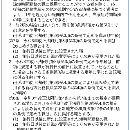
該短時間勤務の職に採用することができる者を除く。)
を、
従前の勤務実績その他の規則で定める情報に基づく選考に
より、1年を超えない範囲内で任期を定め、当該短時間勤務
の職に採用することができる。
3
前2項の場合においては、附則第3条第3項から第5項まで
の規定を準用する。
(令和3年改正法附則第8条第3項の条例で定める職及び年齢)
第7条
令和3年改正法附則第8条第3項の条例で定める職は、
次に掲げる職とする。
(1)
施行日以後に新たに設置された職
(2)
施行日以後に組織の変更等により名称が変更された職
2
令和3年改正法附則第8条第3項の条例で定める年齢は、前
項に規定する職が施行日の前日に設置されていたものとし
た場合における旧条例第3条に規定する定年に準じた当該職
に係る年齢とする。
(令和3年改正法附則第8条第4項の規定により読み替えて適
用する新地方公務員法第22条の4第4項の条例で定める職及
び年齢)
第8条
令和3年改正法附則第4条から第7条までの規定が適用
される場合における令和3年改正法附則第8条第4項の規定
により読み替えて適用する新地方公務員法第22条の4第4項
の条例で定める職は、次に掲げる職とする。
(1)
施行日以後に新たに設置された短時間勤務の職
(2)
施行日以後に組織の変更等により名称が変更された短
時間勤務の職