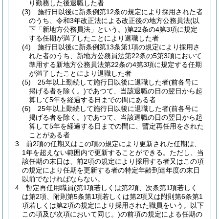
り勤務した後退職した者
(3)
施行日以後に新条例第12条の規定により採用された者
のうち、令和3年改正法による改正後の地方公務員法
(以
下「新地方公務員法」という。)
第22条の4第3項に規定
する任期が満了したことにより退職した者
(4)
施行日以後に新条例第13条第1項の規定により採用さ
れた者のうち、新地方公務員法第22条の5第3項において
準用する新地方公務員法第22条の4第3項に規定する任期
が満了したことにより退職した者
(5)
25年以上勤続して施行日以後に退職した者
(前各号に
掲げる者を除く。)
であつて、当該退職の日の翌日から起
算して5年を経過する日までの間にある者
(6)
25年以上勤続して施行日以後に退職した者
(前各号に
掲げる者を除く。)
であつて、当該退職の日の翌日から起
算して5年を経過する日までの間に、暫定再任用をされた
ことがある者
3
前2項の任期又はこの項の規定により更新された任期は、
1年を超えない範囲内で更新することができる。
ただし、当
該任期の末日は、前2項の規定により採用する者又はこの項
の規定により任期を更新する者の特定年齢到達年度の末日
以前でなければならない。
4
暫定再任用職員
(第1項若しくは第2項、次条第1項若しく
は第2項、附則第5条第1項若しくは第2項又は附則第6条第1
項若しくは第2項の規定により採用された職員をいう。以下
この項及び次項において同じ。)
の前項の規定による任期の