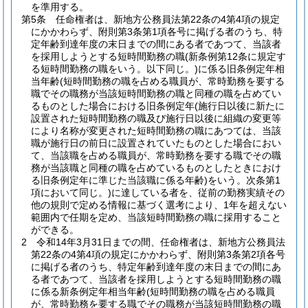
を準用する。
第5条
任命権者は、新地方公務員法第22条の4第4項の規定
にかかわらず、附則第3条第1項各号に掲げる者のうち、特
定年齢到達年度の末日までの間にある者であつて、当該者
を採用しようとする短時間勤務の職
(新条例第12条に規定す
る短時間勤務の職をいう。以下同じ。)
に係る旧条例定年相
当年齢
(短時間勤務の職を占める職員が、常時勤務を要する
職でその職務が当該短時間勤務の職と同種の職を占めてい
るものとした場合における旧条例定年
(施行日以後に新たに
設置された短時間勤務の職及び施行日以後に組織の変更等
により名称が変更された短時間勤務の職にあつては、当該
職が施行日の前日に設置されていたものとした場合におい
て、当該職を占める職員が、常時勤務を要する職でその職
務が当該職と同種の職を占めているものとしたときにおけ
る旧条例定年に準じた当該職に係る年齢)
をいう。次条第1
項において同じ。)
に達している者を、従前の勤務実績その
他の規則で定める情報に基づく選考により、1年を超えない
範囲内で任期を定め、当該短時間勤務の職に採用すること
ができる。
2
令和14年3月31日までの間、任命権者は、新地方公務員法
第22条の4第4項の規定にかかわらず、附則第3条第2項各号
に掲げる者のうち、特定年齢到達年度の末日までの間にあ
る者であつて、当該者を採用しようとする短時間勤務の職
に係る新条例定年相当年齢
(短時間勤務の職を占める職員
が、常時勤務を要する職でその職務が当該短時間勤務の職