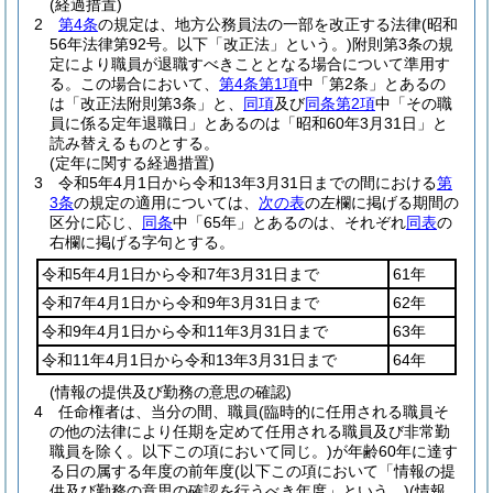
(経過措置)
2
第4条
の規定は、地方公務員法の一部を改正する法律
(昭和
56年法律第92号。以下「改正法」という。)
附則第3条の規
定により職員が退職すべきこととなる場合について準用す
る。
この場合において、
第4条第1項
中「第2条」とあるの
は「改正法附則第3条」と、
同項
及び
同条第2項
中「その職
員に係る定年退職日」とあるのは「昭和60年3月31日」と
読み替えるものとする。
(定年に関する経過措置)
3
令和5年4月1日から令和13年3月31日までの間における
第
3条
の規定の適用については、
次の表
の左欄に掲げる期間の
区分に応じ、
同条
中「65年」とあるのは、それぞれ
同表
の
右欄に掲げる字句とする。
令和5年4月1日から令和7年3月31日まで
61年
令和7年4月1日から令和9年3月31日まで
62年
令和9年4月1日から令和11年3月31日まで
63年
令和11年4月1日から令和13年3月31日まで
64年
(情報の提供及び勤務の意思の確認)
4
任命権者は、当分の間、職員
(臨時的に任用される職員そ
の他の法律により任期を定めて任用される職員及び非常勤
職員を除く。以下この項において同じ。)
が年齢60年に達す
る日の属する年度の前年度
(以下この項において「情報の提
供及び勤務の意思の確認を行うべき年度」という。)
(情報