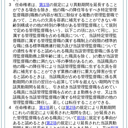
3
任命権者は、
第1項
の規定により異動期間を延長すること
ができる場合を除き、他の職への降任等をすべき特定管理
監督職群
(職務の内容が相互に類似する複数の管理監督職で
あつて、これらの欠員を容易に補充することができない年
齢別構成その他の特別の事情がある管理監督職として規則
で定める管理監督職をいう。以下この項において同じ。)
に
属する管理監督職を占める職員について、当該特定管理監
督職群に属する管理監督職の属する職制上の段階の標準的
な職に係る標準職務遂行能力及び当該管理監督職について
の適性を有すると認められる職員
(当該管理監督職に係る管
理監督職勤務上限年齢に達した職員を除く。)
の数が当該管
理監督職の数に満たない等の事情があるため、当該職員の
他の職への降任等により当該管理監督職に生ずる欠員を容
易に補充することができず業務の遂行に重大な障害が生ず
ると認めるときは、当該職員が占める管理監督職に係る異
動期間の末日の翌日から起算して1年を超えない期間内で当
該異動期間を延長し、引き続き当該管理監督職を占めてい
る職員に当該管理監督職を占めたまま勤務をさせ、又は当
該職員を当該管理監督職が属する特定管理監督職群の他の
管理監督職に降任し、若しくは転任することができる。
4
任命権者は、
第1項
若しくは
第2項
の規定により異動期間
(これらの規定により延長された期間を含む。)
が延長され
た管理監督職を占める職員について
前項
に規定する事由が
あると認めるとき
(
第2項
の規定により延長された当該異動