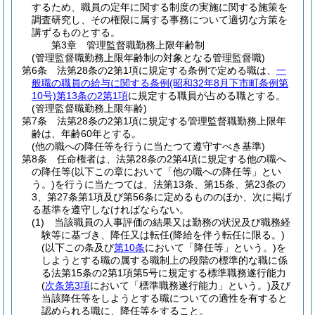
するため、職員の定年に関する制度の実施に関する施策を
調査研究し、その権限に属する事務について適切な方策を
講ずるものとする。
第3章
管理監督職勤務上限年齢制
(管理監督職勤務上限年齢制の対象となる管理監督職)
第6条
法第28条の2第1項に規定する条例で定める職は、
一
般職の職員の給与に関する条例
(昭和32年8月下市町条例第
10号)
第13条の2第1項
に規定する職員が占める職とする。
(管理監督職勤務上限年齢)
第7条
法第28条の2第1項に規定する管理監督職勤務上限年
齢は、年齢60年とする。
(他の職への降任等を行うに当たつて遵守すべき基準)
第8条
任命権者は、法第28条の2第4項に規定する他の職へ
の降任等
(以下この章において「他の職への降任等」とい
う。)
を行うに当たつては、法第13条、第15条、第23条の
3、第27条第1項及び第56条に定めるもののほか、次に掲げ
る基準を遵守しなければならない。
(1)
当該職員の人事評価の結果又は勤務の状況及び職務経
験等に基づき、降任又は転任
(降給を伴う転任に限る。)
(以下この条及び
第10条
において「降任等」という。)
を
しようとする職の属する職制上の段階の標準的な職に係
る法第15条の2第1項第5号に規定する標準職務遂行能力
(
次条第3項
において「標準職務遂行能力」という。)
及び
当該降任等をしようとする職についての適性を有すると
認められる職に、降任等をすること。