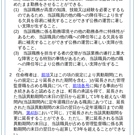
めたまま勤務をさせることができる。
(1)
当該職務が高度の知識、技能又は経験を必要とするも
のであるため、当該職員の他の職への降任等により生ず
る欠員を容易に補充することができず公務の運営に著し
い支障が生ずること。
(2)
当該職務に係る勤務環境その他の勤務条件に特殊性が
あるため、当該職員の他の職への降任等による欠員を容
易に補充することができず公務の運営に著しい支障が生
ずること。
(3)
当該職務を担当する者の交替が当該業務の遂行上重大
な障害となる特別の事情があるため、当該職員の他の職
への降任等により公務の運営に著しい支障が生ずるこ
と。
2
任命権者は、
前項
又はこの項の規定により異動期間
(これ
らの規定により延長された期間を含む。)
が延長された管理
監督職を占める職員について、
前項各号
に掲げる事由が引
き続きあると認めるときは、町長の承認を得て、延長され
た当該異動期間の末日の翌日から起算して1年を超えない期
間内
(当該期間内に定年退職日がある職員にあつては、延長
された当該異動期間の末日の翌日から定年退職日までの期
間内。
第4項
において同じ。)
で延長された当該異動期間を
更に延長することができる。
ただし、更に延長される当該
異動期間の末日は、当該職員が占める管理監督職に係る異
動期間の末日の翌日から起算して3年を超えることができな
い。