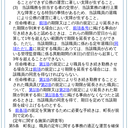
ることができず公務の運営に著しい支障が生ずること。
(3)
当該職務を担当する者の交替が、当該業務の遂行上重
大な障害となる特別の事情があるため、当該職員の退職
により公務の運営に著しい支障が生ずること。
2
任命権者は、
前項
の期限又はこの項の規定により延長され
た期限が到来する場合において、
前項各号
に掲げる事由が
引き続きあると認めるときは、これらの期限の翌日から起
算して1年を超えない範囲内で期限を延長することができ
る。
ただし、当該期限は、当該職員に係わる定年退職日
(
同
項ただし書
に規定する職員にあつては、当該職員が占めて
いる管理監督職に係る異動期間の末日)
の翌日から起算して
3年を超えることができない。
3
任命権者は、
第1項
の規定により職員を引き続き勤務させ
る場合又は
前項
の規定により期限を延長する場合には、当
該職員の同意を得なければならない。
4
任命権者は、
第1項
の規定により引き続き勤務することと
された職員及び
第2項
の規定により期限が延長された職員に
ついて、
第1項
の期限又は
第2項
の規定により延長された期
限が到来する前に
第1項各号
に掲げる事由がなくなつたと認
めるときは、当該職員の同意を得て、期日を定めて当該期
限を繰り上げるものとする。
5
前各項
の規定を実施するために必要な手続きは、町長が規
則で定める。
(定年に関する施策の調査等)
第5条
町長は、職員の定年に関する事務の適正な運営を確保