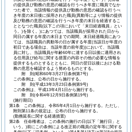
の提供及び勤務の意思の確認を行うべき年度に職員でなか
つた者で、当該情報の提供及び勤務の意思の確認を行うべ
き年度の末日後に採用された職員
(異動等により情報の提供
及び勤務の意思の確認を行うべき年度の末日を経過するこ
ととなつた職員
(以下この項において「末日経過職員」とい
う。)
を除く。)
にあつては、当該職員が採用された日から
同日の属する年度の末日までの期間、末日経過職員にあつ
ては、当該職員の異動等の日が属する年度
(当該日が年度の
初日である場合は、当該年度の前年度)
)
において、当該職
員に対し、当該職員が年齢60年に達する日以後に適用され
る任用及び給与に関する措置の内容その他の必要な情報を
提供するものとするとともに、同日の翌日以後における勤
務の意思を確認するよう努めるものとする。
附
則
(昭和60年3月27日
条例第7号)
この条例は、公布の日から施行する。
附
則
(平成13年3月23日
条例第9号)
この条例は、平成13年4月1日から施行する。
附
則
(令和4年12月9日
条例第19号)
(施行期日)
第1条
この条例は、令和5年4月1日から施行する。
ただし、
附則第11条の規定は、公布の日から施行する。
(勤務延長に関する経過措置)
第2条
任命権者は、この条例の施行の日
(以下「施行日」と
いう。)
前にこの条例による改正前の職員の定年等に関する