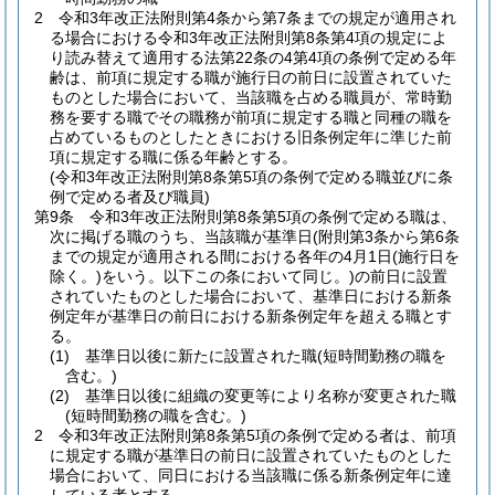
2
令和3年改正法附則第4条から第7条までの規定が適用され
る場合における令和3年改正法附則第8条第4項の規定によ
り読み替えて適用する法第22条の4第4項の条例で定める年
齢は、前項に規定する職が施行日の前日に設置されていた
ものとした場合において、当該職を占める職員が、常時勤
務を要する職でその職務が前項に規定する職と同種の職を
占めているものとしたときにおける旧条例定年に準じた前
項に規定する職に係る年齢とする。
(令和3年改正法附則第8条第5項の条例で定める職並びに条
例で定める者及び職員)
第9条
令和3年改正法附則第8条第5項の条例で定める職は、
次に掲げる職のうち、当該職が基準日
(附則第3条から第6条
までの規定が適用される間における各年の4月1日
(施行日を
除く。)
をいう。以下この条において同じ。)
の前日に設置
されていたものとした場合において、基準日における新条
例定年が基準日の前日における新条例定年を超える職とす
る。
(1)
基準日以後に新たに設置された職
(短時間勤務の職を
含む。)
(2)
基準日以後に組織の変更等により名称が変更された職
(短時間勤務の職を含む。)
2
令和3年改正法附則第8条第5項の条例で定める者は、前項
に規定する職が基準日の前日に設置されていたものとした
場合において、同日における当該職に係る新条例定年に達