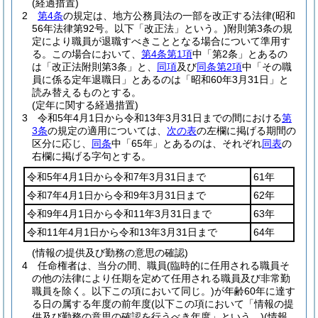
(経過措置)
2
第4条
の規定は、地方公務員法の一部を改正する法律
(昭和
56年法律第92号。以下「改正法」という。)
附則第3条の規
定により職員が退職すべきこととなる場合について準用す
る。
この場合において、
第4条第1項
中「第2条」とあるの
は「改正法附則第3条」と、
同項
及び
同条第2項
中「その職
員に係る定年退職日」とあるのは「昭和60年3月31日」と
読み替えるものとする。
(定年に関する経過措置)
3
令和5年4月1日から令和13年3月31日までの間における
第
3条
の規定の適用については、
次の表
の左欄に掲げる期間の
区分に応じ、
同条
中「65年」とあるのは、それぞれ
同表
の
右欄に掲げる字句とする。
令和5年4月1日から令和7年3月31日まで
61年
令和7年4月1日から令和9年3月31日まで
62年
令和9年4月1日から令和11年3月31日まで
63年
令和11年4月1日から令和13年3月31日まで
64年
(情報の提供及び勤務の意思の確認)
4
任命権者は、当分の間、職員
(臨時的に任用される職員そ
の他の法律により任期を定めて任用される職員及び非常勤
職員を除く。以下この項において同じ。)
が年齢60年に達す
る日の属する年度の前年度
(以下この項において「情報の提
供及び勤務の意思の確認を行うべき年度」という。)
(情報