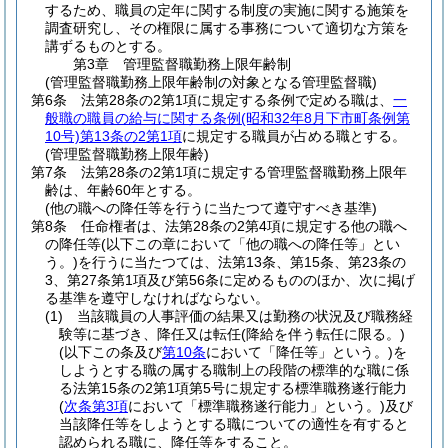
するため、職員の定年に関する制度の実施に関する施策を
調査研究し、その権限に属する事務について適切な方策を
講ずるものとする。
第3章
管理監督職勤務上限年齢制
(管理監督職勤務上限年齢制の対象となる管理監督職)
第6条
法第28条の2第1項に規定する条例で定める職は、
一
般職の職員の給与に関する条例
(昭和32年8月下市町条例第
10号)
第13条の2第1項
に規定する職員が占める職とする。
(管理監督職勤務上限年齢)
第7条
法第28条の2第1項に規定する管理監督職勤務上限年
齢は、年齢60年とする。
(他の職への降任等を行うに当たつて遵守すべき基準)
第8条
任命権者は、法第28条の2第4項に規定する他の職へ
の降任等
(以下この章において「他の職への降任等」とい
う。)
を行うに当たつては、法第13条、第15条、第23条の
3、第27条第1項及び第56条に定めるもののほか、次に掲げ
る基準を遵守しなければならない。
(1)
当該職員の人事評価の結果又は勤務の状況及び職務経
験等に基づき、降任又は転任
(降給を伴う転任に限る。)
(以下この条及び
第10条
において「降任等」という。)
を
しようとする職の属する職制上の段階の標準的な職に係
る法第15条の2第1項第5号に規定する標準職務遂行能力
(
次条第3項
において「標準職務遂行能力」という。)
及び
当該降任等をしようとする職についての適性を有すると
認められる職に、降任等をすること。