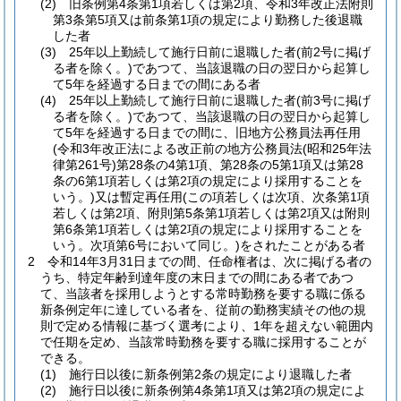
(2)
旧条例第4条第1項若しくは第2項、令和3年改正法附則
第3条第5項又は前条第1項の規定により勤務した後退職
した者
(3)
25年以上勤続して施行日前に退職した者
(前2号に掲げ
る者を除く。)
であつて、当該退職の日の翌日から起算し
て5年を経過する日までの間にある者
(4)
25年以上勤続して施行日前に退職した者
(前3号に掲げ
る者を除く。)
であつて、当該退職の日の翌日から起算し
て5年を経過する日までの間に、旧地方公務員法再任用
(令和3年改正法による改正前の地方公務員法
(昭和25年法
律第261号)
第28条の4第1項、第28条の5第1項又は第28
条の6第1項若しくは第2項の規定により採用することを
いう。)
又は暫定再任用
(この項若しくは次項、次条第1項
若しくは第2項、附則第5条第1項若しくは第2項又は附則
第6条第1項若しくは第2項の規定により採用することを
いう。次項第6号において同じ。)
をされたことがある者
2
令和14年3月31日までの間、任命権者は、次に掲げる者の
うち、特定年齢到達年度の末日までの間にある者であつ
て、当該者を採用しようとする常時勤務を要する職に係る
新条例定年に達している者を、従前の勤務実績その他の規
則で定める情報に基づく選考により、1年を超えない範囲内
で任期を定め、当該常時勤務を要する職に採用することが
できる。
(1)
施行日以後に新条例第2条の規定により退職した者
(2)
施行日以後に新条例第4条第1項又は第2項の規定によ