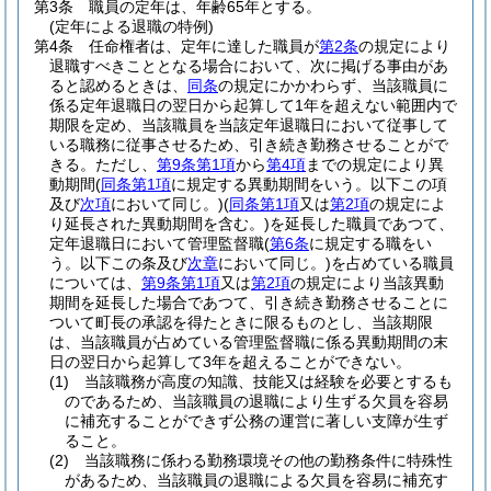
第3条
職員の定年は、年齢65年とする。
(定年による退職の特例)
第4条
任命権者は、定年に達した職員が
第2条
の規定により
退職すべきこととなる場合において、次に掲げる事由があ
ると認めるときは、
同条
の規定にかかわらず、当該職員に
係る定年退職日の翌日から起算して1年を超えない範囲内で
期限を定め、当該職員を当該定年退職日において従事して
いる職務に従事させるため、引き続き勤務させることがで
きる。
ただし、
第9条第1項
から
第4項
までの規定により異
動期間
(
同条第1項
に規定する異動期間をいう。以下この項
及び
次項
において同じ。)
(
同条第1項
又は
第2項
の規定によ
り延長された異動期間を含む。)
を延長した職員であつて、
定年退職日において管理監督職
(
第6条
に規定する職をい
う。以下この条及び
次章
において同じ。)
を占めている職員
については、
第9条第1項
又は
第2項
の規定により当該異動
期間を延長した場合であつて、引き続き勤務させることに
ついて町長の承認を得たときに限るものとし、当該期限
は、当該職員が占めている管理監督職に係る異動期間の末
日の翌日から起算して3年を超えることができない。
(1)
当該職務が高度の知識、技能又は経験を必要とするも
のであるため、当該職員の退職により生ずる欠員を容易
に補充することができず公務の運営に著しい支障が生ず
ること。
(2)
当該職務に係わる勤務環境その他の勤務条件に特殊性
があるため、当該職員の退職による欠員を容易に補充す