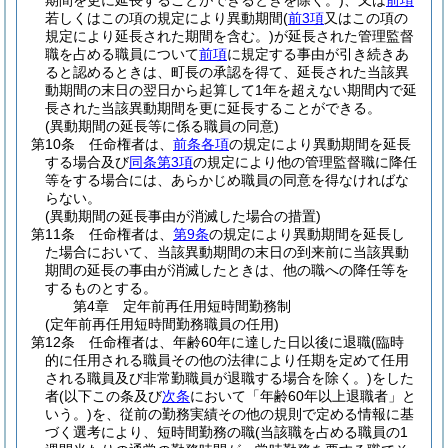
期間を更に延長することができるときを除く。)
、又は
前項
若しくはこの項の規定により異動期間
(
前3項
又はこの項の
規定により延長された期間を含む。)
が延長された管理監督
職を占める職員について
前項
に規定する事由が引き続きあ
ると認めるときは、町長の承認を得て、延長された当該異
動期間の末日の翌日から起算して1年を超えない期間内で延
長された当該異動期間を更に延長することができる。
(異動期間の延長等に係る職員の同意)
第10条
任命権者は、
前条各項
の規定により異動期間を延長
する場合及び
同条第3項
の規定により他の管理監督職に降任
等をする場合には、あらかじめ職員の同意を得なければな
らない。
(異動期間の延長事由が消滅した場合の措置)
第11条
任命権者は、
第9条
の規定により異動期間を延長し
た場合において、当該異動期間の末日の到来前に当該異動
期間の延長の事由が消滅したときは、他の職への降任等を
するものとする。
第4章
定年前再任用短時間勤務制
(定年前再任用短時間勤務職員の任用)
第12条
任命権者は、年齢60年に達した日以後に退職
(臨時
的に任用される職員その他の法律により任期を定めて任用
される職員及び非常勤職員が退職する場合を除く。)
をした
者
(以下この条及び
次条
において「年齢60年以上退職者」と
いう。)
を、従前の勤務実績その他の規則で定める情報に基
づく選考により、短時間勤務の職
(当該職を占める職員の1