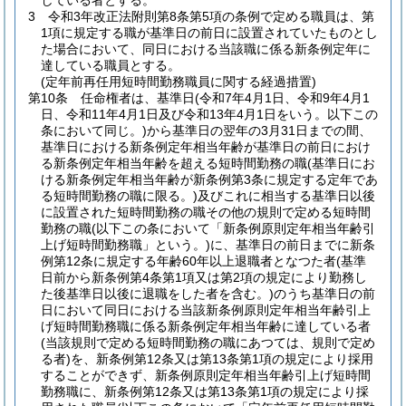
している者とする。
3
令和3年改正法附則第8条第5項の条例で定める職員は、第
1項に規定する職が基準日の前日に設置されていたものとし
た場合において、同日における当該職に係る新条例定年に
達している職員とする。
(定年前再任用短時間勤務職員に関する経過措置)
第10条
任命権者は、基準日
(令和7年4月1日、令和9年4月1
日、令和11年4月1日及び令和13年4月1日をいう。以下この
条において同じ。)
から基準日の翌年の3月31日までの間、
基準日における新条例定年相当年齢が基準日の前日におけ
る新条例定年相当年齢を超える短時間勤務の職
(基準日にお
ける新条例定年相当年齢が新条例第3条に規定する定年であ
る短時間勤務の職に限る。)
及びこれに相当する基準日以後
に設置された短時間勤務の職その他の規則で定める短時間
勤務の職
(以下この条において「新条例原則定年相当年齢引
上げ短時間勤務職」という。)
に、基準日の前日までに新条
例第12条に規定する年齢60年以上退職者となつた者
(基準
日前から新条例第4条第1項又は第2項の規定により勤務し
た後基準日以後に退職をした者を含む。)
のうち基準日の前
日において同日における当該新条例原則定年相当年齢引上
げ短時間勤務職に係る新条例定年相当年齢に達している者
(当該規則で定める短時間勤務の職にあつては、規則で定め
る者)
を、新条例第12条又は第13条第1項の規定により採用
することができず、新条例原則定年相当年齢引上げ短時間
勤務職に、新条例第12条又は第13条第1項の規定により採