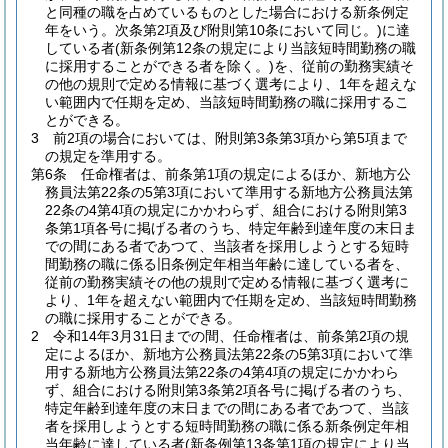
と同種の職を占めているものとした場合における新条例定
年をいう。次条第2項及び附則第10条において同じ。)
に達
している者
(新条例第12条の規定により当該短時間勤務の職
に採用することができる者を除く。)
を、従前の勤務実績そ
の他の規則で定める情報に基づく選考により、1年を超えな
い範囲内で任期を定め、当該短時間勤務の職に採用するこ
とができる。
3
前2項の場合においては、附則第3条第3項から第5項まで
の規定を準用する。
第6条
任命権者は、前条第1項の規定によるほか、新地方公
務員法第22条の5第3項において準用する新地方公務員法第
22条の4第4項の規定にかかわらず、組合における附則第3
条第1項各号に掲げる者のうち、特定年齢到達年度の末日ま
での間にある者であつて、当該者を採用しようとする短時
間勤務の職に係る旧条例定年相当年齢に達している者を、
従前の勤務実績その他の規則で定める情報に基づく選考に
より、1年を超えない範囲内で任期を定め、当該短時間勤務
の職に採用することができる。
2
令和14年3月31日までの間、任命権者は、前条第2項の規
定によるほか、新地方公務員法第22条の5第3項において準
用する新地方公務員法第22条の4第4項の規定にかかわら
ず、組合における附則第3条第2項各号に掲げる者のうち、
特定年齢到達年度の末日までの間にある者であつて、当該
者を採用しようとする短時間勤務の職に係る新条例定年相
当年齢に達している者
(新条例第13条第1項の規定により当