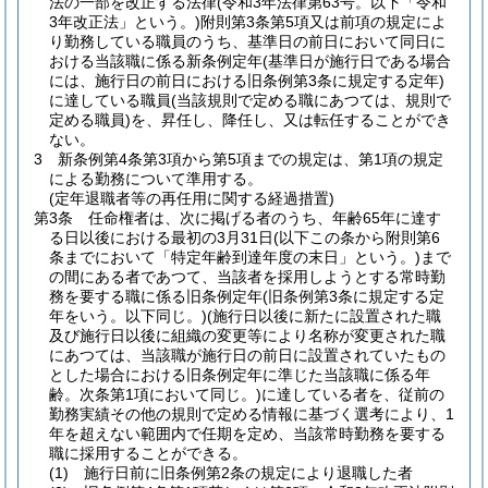
法の一部を改正する法律
(令和3年法律第63号。以下「令和
3年改正法」という。)
附則第3条第5項又は前項の規定によ
り勤務している職員のうち、基準日の前日において同日に
おける当該職に係る新条例定年
(基準日が施行日である場合
には、施行日の前日における旧条例第3条に規定する定年)
に達している職員
(当該規則で定める職にあつては、規則で
定める職員)
を、昇任し、降任し、又は転任することができ
ない。
3
新条例第4条第3項から第5項までの規定は、第1項の規定
による勤務について準用する。
(定年退職者等の再任用に関する経過措置)
第3条
任命権者は、次に掲げる者のうち、年齢65年に達す
る日以後における最初の3月31日
(以下この条から附則第6
条までにおいて「特定年齢到達年度の末日」という。)
まで
の間にある者であつて、当該者を採用しようとする常時勤
務を要する職に係る旧条例定年
(旧条例第3条に規定する定
年をいう。以下同じ。)
(施行日以後に新たに設置された職
及び施行日以後に組織の変更等により名称が変更された職
にあつては、当該職が施行日の前日に設置されていたもの
とした場合における旧条例定年に準じた当該職に係る年
齢。次条第1項において同じ。)
に達している者を、従前の
勤務実績その他の規則で定める情報に基づく選考により、1
年を超えない範囲内で任期を定め、当該常時勤務を要する
職に採用することができる。
(1)
施行日前に旧条例第2条の規定により退職した者