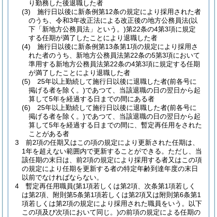
り勤務した後退職した者
(3)
施行日以後に新条例第12条の規定により採用された者
のうち、令和3年改正法による改正後の地方公務員法
(以
下「新地方公務員法」という。)
第22条の4第3項に規定
する任期が満了したことにより退職した者
(4)
施行日以後に新条例第13条第1項の規定により採用さ
れた者のうち、新地方公務員法第22条の5第3項において
準用する新地方公務員法第22条の4第3項に規定する任期
が満了したことにより退職した者
(5)
25年以上勤続して施行日以後に退職した者
(前各号に
掲げる者を除く。)
であつて、当該退職の日の翌日から起
算して5年を経過する日までの間にある者
(6)
25年以上勤続して施行日以後に退職した者
(前各号に
掲げる者を除く。)
であつて、当該退職の日の翌日から起
算して5年を経過する日までの間に、暫定再任用をされた
ことがある者
3
前2項の任期又はこの項の規定により更新された任期は、
1年を超えない範囲内で更新することができる。
ただし、当
該任期の末日は、前2項の規定により採用する者又はこの項
の規定により任期を更新する者の特定年齢到達年度の末日
以前でなければならない。
4
暫定再任用職員
(第1項若しくは第2項、次条第1項若しく
は第2項、附則第5条第1項若しくは第2項又は附則第6条第1
項若しくは第2項の規定により採用された職員をいう。以下
この項及び次項において同じ。)
の前項の規定による任期の