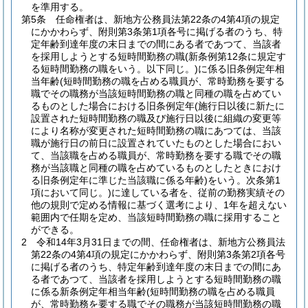
を準用する。
第5条
任命権者は、新地方公務員法第22条の4第4項の規定
にかかわらず、附則第3条第1項各号に掲げる者のうち、特
定年齢到達年度の末日までの間にある者であつて、当該者
を採用しようとする短時間勤務の職
(新条例第12条に規定す
る短時間勤務の職をいう。以下同じ。)
に係る旧条例定年相
当年齢
(短時間勤務の職を占める職員が、常時勤務を要する
職でその職務が当該短時間勤務の職と同種の職を占めてい
るものとした場合における旧条例定年
(施行日以後に新たに
設置された短時間勤務の職及び施行日以後に組織の変更等
により名称が変更された短時間勤務の職にあつては、当該
職が施行日の前日に設置されていたものとした場合におい
て、当該職を占める職員が、常時勤務を要する職でその職
務が当該職と同種の職を占めているものとしたときにおけ
る旧条例定年に準じた当該職に係る年齢)
をいう。次条第1
項において同じ。)
に達している者を、従前の勤務実績その
他の規則で定める情報に基づく選考により、1年を超えない
範囲内で任期を定め、当該短時間勤務の職に採用すること
ができる。
2
令和14年3月31日までの間、任命権者は、新地方公務員法
第22条の4第4項の規定にかかわらず、附則第3条第2項各号
に掲げる者のうち、特定年齢到達年度の末日までの間にあ
る者であつて、当該者を採用しようとする短時間勤務の職
に係る新条例定年相当年齢
(短時間勤務の職を占める職員
が、常時勤務を要する職でその職務が当該短時間勤務の職