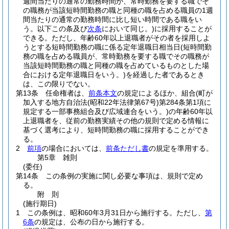
週間当たりの通常の勤務時間が、常時勤務を要する職でそ
の職務が当該短時間勤務の職と同種の職を占める職員の1週
間当たりの通常の勤務時間に比し短い時間である職をい
う。以下この条及び
次条
において同じ。)
に採用することが
できる。
ただし、年齢60年以上退職者がその者を採用しよ
うとする短時間勤務の職に係る定年退職日相当日
(短時間勤
務の職を占める職員が、常時勤務を要する職でその職務が
当該短時間勤務の職と同種の職を占めているものとした場
合における定年退職日をいう。)
を経過した者であるとき
は、この限りでない。
第13条
任命権者は、
前条本文
の規定によるほか、組合
(町が
加入する地方自治法
(昭和22年法律第67号)
第284条第1項に
規定する一部事務組合及び広域連合をいう。)
の年齢60年以
上退職者を、従前の勤務実績その他の規則で定める情報に
基づく選考により、短時間勤務の職に採用することができ
る。
2
前項
の場合においては、
前条ただし書
の規定を準用する。
第5章
雑則
(委任)
第14条
この条例の実施に関し必要な事項は、規則で定め
る。
附
則
(施行期日)
1
この条例は、昭和60年3月31日から施行する。
ただし、
第
6条
の規定は、公布の日から施行する。