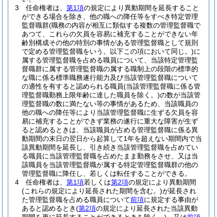
3
任命権者は、
第1項
の規定により異動期間を延長すること
ができる場合を除き、他の職への降任等をすべき特定管理
監督職群
(職務の内容が相互に類似する複数の管理監督職で
あつて、これらの欠員を容易に補充することができない年
齢別構成その他の特別の事情がある管理監督職として規則
で定める管理監督職をいう。以下この項において同じ。)
に
属する管理監督職を占める職員について、当該特定管理監
督職群に属する管理監督職の属する職制上の段階の標準的
な職に係る標準職務遂行能力及び当該管理監督職について
の適性を有すると認められる職員
(当該管理監督職に係る管
理監督職勤務上限年齢に達した職員を除く。)
の数が当該管
理監督職の数に満たない等の事情があるため、当該職員の
他の職への降任等により当該管理監督職に生ずる欠員を容
易に補充することができず業務の遂行に重大な障害が生ず
ると認めるときは、当該職員が占める管理監督職に係る異
動期間の末日の翌日から起算して1年を超えない期間内で当
該異動期間を延長し、引き続き当該管理監督職を占めてい
る職員に当該管理監督職を占めたまま勤務をさせ、又は当
該職員を当該管理監督職が属する特定管理監督職群の他の
管理監督職に降任し、若しくは転任することができる。
4
任命権者は、
第1項
若しくは
第2項
の規定により異動期間
(これらの規定により延長された期間を含む。)
が延長され
た管理監督職を占める職員について
前項
に規定する事由が
あると認めるとき
(
第2項
の規定により延長された当該異動