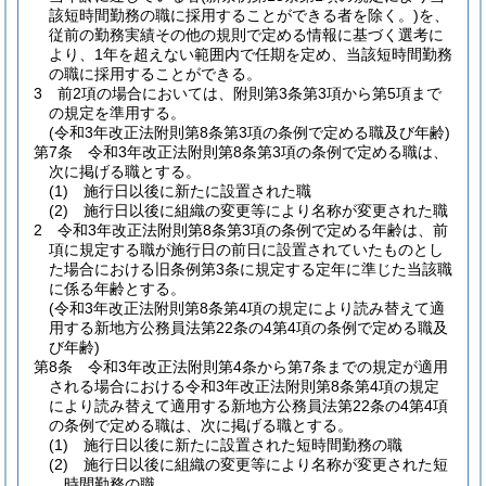
該短時間勤務の職に採用することができる者を除く。)
を、
従前の勤務実績その他の規則で定める情報に基づく選考に
より、1年を超えない範囲内で任期を定め、当該短時間勤務
の職に採用することができる。
3
前2項の場合においては、附則第3条第3項から第5項まで
の規定を準用する。
(令和3年改正法附則第8条第3項の条例で定める職及び年齢)
第7条
令和3年改正法附則第8条第3項の条例で定める職は、
次に掲げる職とする。
(1)
施行日以後に新たに設置された職
(2)
施行日以後に組織の変更等により名称が変更された職
2
令和3年改正法附則第8条第3項の条例で定める年齢は、前
項に規定する職が施行日の前日に設置されていたものとし
た場合における旧条例第3条に規定する定年に準じた当該職
に係る年齢とする。
(令和3年改正法附則第8条第4項の規定により読み替えて適
用する新地方公務員法第22条の4第4項の条例で定める職及
び年齢)
第8条
令和3年改正法附則第4条から第7条までの規定が適用
される場合における令和3年改正法附則第8条第4項の規定
により読み替えて適用する新地方公務員法第22条の4第4項
の条例で定める職は、次に掲げる職とする。
(1)
施行日以後に新たに設置された短時間勤務の職
(2)
施行日以後に組織の変更等により名称が変更された短
時間勤務の職