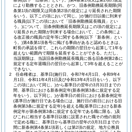
条例
(以下「旧条例」という。)
第4条第1項又は第2項の規定
により勤務することとされ、かつ、旧条例勤務延長期限
(同
条第1項の期限又は同条第2項の規定により延長された期限
をいう。以下この項において同じ。)
が施行日以後に到来す
る職員
(以下この項において「旧条例勤務延長職員」とい
う。)
について、旧条例勤務延長期限又はこの項の規定によ
り延長された期限が到来する場合において、この条例によ
る改正後の職員の定年等に関する条例
(以下「新条例」とい
う。)
第4条第1項各号に掲げる事由があると認めるときは、
町長の承認を得て、これらの期限の翌日から起算して1年を
超えない範囲内で期限を延長することができる。
ただし、
当該期限は、当該旧条例勤務延長職員に係る旧条例第2条に
規定する定年退職日の翌日から起算して3年を超えることが
できない。
2
任命権者は、基準日
(施行日、令和7年4月1日、令和9年4
月1日、令和11年4月1日及び令和13年4月1日をいう。以下
この項において同じ。)
から基準日の翌年の3月31日までの
間、基準日における新条例定年
(新条例第3条に規定する定
年をいう。以下同じ。)
が基準日の前日における新条例定年
(基準日が施行日である場合には、施行日の前日における旧
条例第3条に規定する定年)
を超える職
(基準日における新条
例定年が新条例第3条に規定する定年である職に限る。)
及
びこれに相当する基準日以後に設置された職その他の規則
で定める職に、基準日から基準日の翌年の3月31日までの
間に新条例第4条第1項若しくは第2項の規定、地方公務員