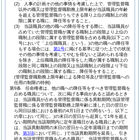
(2)
人事の計画その他の事情を考慮した上で、管理監督職
以外の職又は管理監督職勤務上限年齢が当該職員の年齢
を超える管理監督職のうちできる限り上位の職制上の段
階に属する職に、降任等をすること。
(3)
当該職員の他の職への降任等をする際に、当該職員が
占めていた管理監督職が属する職制上の段階より上位の
職制上の段階に属する管理監督職を占める職員
(以下この
号において「上位職職員」という。)
の他の職への降任等
もする場合には、
第1号
に掲げる基準に従つた上での状況
その他の事情を考慮してやむを得ないと認められる場合
を除き、上位職職員の降任等をした職が属する職制上の
段階と同じ職制上の段階又は当該職制上の段階より下位
の職制上の段階に属する職に、降任等をすること。
(管理監督職勤務上限年齢による降任等及び管理監督職への
任用の制限の特例)
第9条
任命権者は、他の職への降任等をすべき管理監督職を
占める職員について、次に掲げる事由があると認めるとき
は、当該職員が占める管理監督職に係る異動期間
(当該管理
監督職に係る管理監督職勤務上限年齢に達した日の翌日か
ら同日以後における最初の4月1日までの間をいう。以下こ
の章において同じ。)
の末日の翌日から起算して1年を超え
ない期間内
(当該期間内に定年退職日がある職員にあつて
は、当該異動期間の末日の翌日から定年退職日までの期間
内。
第3項
において同じ。)
で当該異動期間を延長し、引き
続き当該管理監督職を占める職員に、当該管理監督職を占