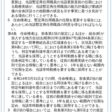
更新は、当該暫定再任用職員の当該更新直前の任期におけ
る勤務実績が、当該暫定再任用職員の能力評価及び業績評
価の全体評語その他勤務の状況を示す事実に基づき良好で
ある場合に行うことができる。
5
任命権者は、暫定再任用職員の任期を更新する場合には、
あらかじめ当該暫定再任用職員の同意を得なければならな
い。
第4条
任命権者は、前条第1項の規定によるほか、組合
(町が
加入する地方自治法
(昭和22年法律第67号)
第284条第1項に
規定する一部事務組合及び広域連合をいう。次項及び附則
第6条において同じ。)
における前条第1項各号に掲げる者の
うち、特定年齢到達年度の末日までの間にある者であつ
て、当該者を採用しようとする常時勤務を要する職に係る
旧条例定年に達している者を、従前の勤務実績その他の規
則で定める情報に基づく選考により、1年を超えない範囲内
で任期を定め、当該常時勤務を要する職に採用することが
できる。
2
令和14年3月31日までの間、任命権者は、前条第2項の規
定によるほか、組合における同項各号に掲げる者のうち、
特定年齢到達年度の末日までの間にある者であつて、当該
者を採用しようとする常時勤務を要する職に係る新条例定
年に達している者を、従前の勤務実績その他の規則で定め
る情報に基づく選考により、1年を超えない範囲内で任期を
定め、当該常時勤務を要する職に採用することができる。
3
前2項の場合においては、前条第3項から第5項までの規定