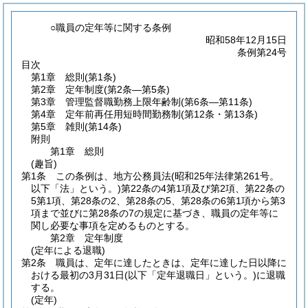
○職員の定年等に関する条例
昭和58年12月15日
条例第24号
目次
第1章
総則
(第1条)
第2章
定年制度
(第2条―第5条)
第3章
管理監督職勤務上限年齢制
(第6条―第11条)
第4章
定年前再任用短時間勤務制
(第12条・第13条)
第5章
雑則
(第14条)
附則
第1章
総則
(趣旨)
第1条
この条例は、地方公務員法
(昭和25年法律第261号。
以下「法」という。)
第22条の4第1項及び第2項、第22条の
5第1項、第28条の2、第28条の5、第28条の6第1項から第3
項まで並びに第28条の7の規定に基づき、職員の定年等に
関し必要な事項を定めるものとする。
第2章
定年制度
(定年による退職)
第2条
職員は、定年に達したときは、定年に達した日以降に
おける最初の3月31日
(以下「定年退職日」という。)
に退職
する。
(定年)