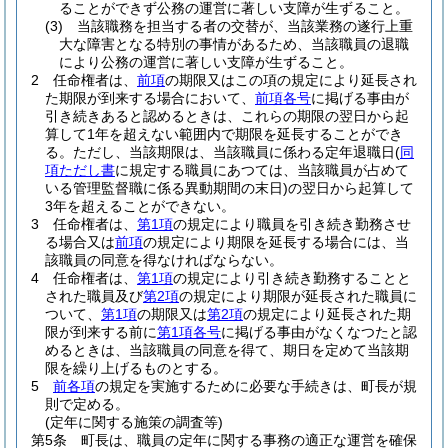
ることができず公務の運営に著しい支障が生ずること。
(3)
当該職務を担当する者の交替が、当該業務の遂行上重
大な障害となる特別の事情があるため、当該職員の退職
により公務の運営に著しい支障が生ずること。
2
任命権者は、
前項
の期限又はこの項の規定により延長され
た期限が到来する場合において、
前項各号
に掲げる事由が
引き続きあると認めるときは、これらの期限の翌日から起
算して1年を超えない範囲内で期限を延長することができ
る。
ただし、当該期限は、当該職員に係わる定年退職日
(
同
項ただし書
に規定する職員にあつては、当該職員が占めて
いる管理監督職に係る異動期間の末日)
の翌日から起算して
3年を超えることができない。
3
任命権者は、
第1項
の規定により職員を引き続き勤務させ
る場合又は
前項
の規定により期限を延長する場合には、当
該職員の同意を得なければならない。
4
任命権者は、
第1項
の規定により引き続き勤務することと
された職員及び
第2項
の規定により期限が延長された職員に
ついて、
第1項
の期限又は
第2項
の規定により延長された期
限が到来する前に
第1項各号
に掲げる事由がなくなつたと認
めるときは、当該職員の同意を得て、期日を定めて当該期
限を繰り上げるものとする。
5
前各項
の規定を実施するために必要な手続きは、町長が規
則で定める。
(定年に関する施策の調査等)
第5条
町長は、職員の定年に関する事務の適正な運営を確保