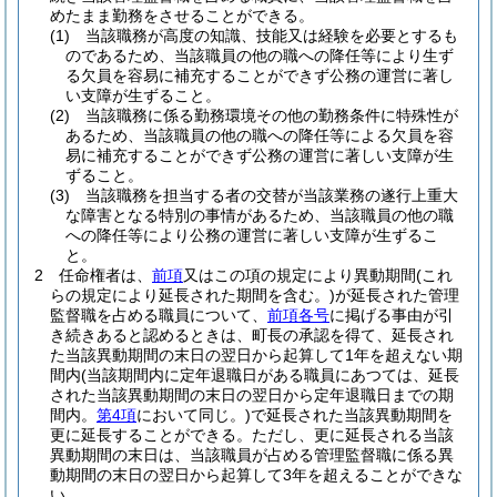
めたまま勤務をさせることができる。
(1)
当該職務が高度の知識、技能又は経験を必要とするも
のであるため、当該職員の他の職への降任等により生ず
る欠員を容易に補充することができず公務の運営に著し
い支障が生ずること。
(2)
当該職務に係る勤務環境その他の勤務条件に特殊性が
あるため、当該職員の他の職への降任等による欠員を容
易に補充することができず公務の運営に著しい支障が生
ずること。
(3)
当該職務を担当する者の交替が当該業務の遂行上重大
な障害となる特別の事情があるため、当該職員の他の職
への降任等により公務の運営に著しい支障が生ずるこ
と。
2
任命権者は、
前項
又はこの項の規定により異動期間
(これ
らの規定により延長された期間を含む。)
が延長された管理
監督職を占める職員について、
前項各号
に掲げる事由が引
き続きあると認めるときは、町長の承認を得て、延長され
た当該異動期間の末日の翌日から起算して1年を超えない期
間内
(当該期間内に定年退職日がある職員にあつては、延長
された当該異動期間の末日の翌日から定年退職日までの期
間内。
第4項
において同じ。)
で延長された当該異動期間を
更に延長することができる。
ただし、更に延長される当該
異動期間の末日は、当該職員が占める管理監督職に係る異
動期間の末日の翌日から起算して3年を超えることができな
い。