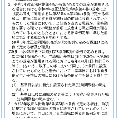
2
令和3年改正法附則第4条から第7条までの規定が適用され
る場合における令和3年改正法附則第8条第4項の規定によ
り読み替えて適用する法第22条の4第4項の条例で定める年
齢は、前項に規定する職が施行日の前日に設置されていた
ものとした場合において、当該職を占める職員が、常時勤
務を要する職でその職務が前項に規定する職と同種の職を
占めているものとしたときにおける旧条例定年に準じた前
項に規定する職に係る年齢とする。
(令和3年改正法附則第8条第5項の条例で定める職並びに条
例で定める者及び職員)
第9条
令和3年改正法附則第8条第5項の条例で定める職は、
次に掲げる職のうち、当該職が基準日
(附則第3条から第6条
までの規定が適用される間における各年の4月1日
(施行日を
除く。)
をいう。以下この条において同じ。)
の前日に設置
されていたものとした場合において、基準日における新条
例定年が基準日の前日における新条例定年を超える職とす
る。
(1)
基準日以後に新たに設置された職
(短時間勤務の職を
含む。)
(2)
基準日以後に組織の変更等により名称が変更された職
(短時間勤務の職を含む。)
2
令和3年改正法附則第8条第5項の条例で定める者は、前項
に規定する職が基準日の前日に設置されていたものとした
場合において、同日における当該職に係る新条例定年に達