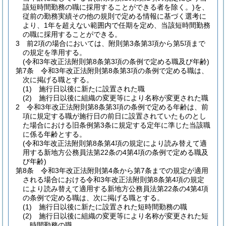
該短時間勤務の職に採用することができる者を除く。)
を、
従前の勤務実績その他の規則で定める情報に基づく選考に
より、1年を超えない範囲内で任期を定め、当該短時間勤務
の職に採用することができる。
3
前2項の場合においては、附則第3条第3項から第5項まで
の規定を準用する。
(令和3年改正法附則第8条第3項の条例で定める職及び年齢)
第7条
令和3年改正法附則第8条第3項の条例で定める職は、
次に掲げる職とする。
(1)
施行日以後に新たに設置された職
(2)
施行日以後に組織の変更等により名称が変更された職
2
令和3年改正法附則第8条第3項の条例で定める年齢は、前
項に規定する職が施行日の前日に設置されていたものとし
た場合における旧条例第3条に規定する定年に準じた当該職
に係る年齢とする。
(令和3年改正法附則第8条第4項の規定により読み替えて適
用する新地方公務員法第22条の4第4項の条例で定める職及
び年齢)
第8条
令和3年改正法附則第4条から第7条までの規定が適用
される場合における令和3年改正法附則第8条第4項の規定
により読み替えて適用する新地方公務員法第22条の4第4項
の条例で定める職は、次に掲げる職とする。
(1)
施行日以後に新たに設置された短時間勤務の職
(2)
施行日以後に組織の変更等により名称が変更された短
時間勤務の職