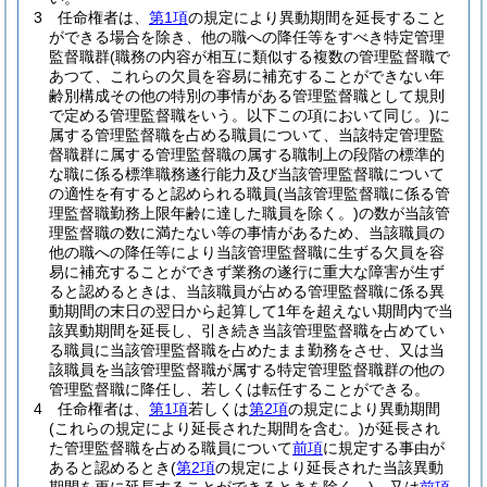
3
任命権者は、
第1項
の規定により異動期間を延長すること
ができる場合を除き、他の職への降任等をすべき特定管理
監督職群
(職務の内容が相互に類似する複数の管理監督職で
あつて、これらの欠員を容易に補充することができない年
齢別構成その他の特別の事情がある管理監督職として規則
で定める管理監督職をいう。以下この項において同じ。)
に
属する管理監督職を占める職員について、当該特定管理監
督職群に属する管理監督職の属する職制上の段階の標準的
な職に係る標準職務遂行能力及び当該管理監督職について
の適性を有すると認められる職員
(当該管理監督職に係る管
理監督職勤務上限年齢に達した職員を除く。)
の数が当該管
理監督職の数に満たない等の事情があるため、当該職員の
他の職への降任等により当該管理監督職に生ずる欠員を容
易に補充することができず業務の遂行に重大な障害が生ず
ると認めるときは、当該職員が占める管理監督職に係る異
動期間の末日の翌日から起算して1年を超えない期間内で当
該異動期間を延長し、引き続き当該管理監督職を占めてい
る職員に当該管理監督職を占めたまま勤務をさせ、又は当
該職員を当該管理監督職が属する特定管理監督職群の他の
管理監督職に降任し、若しくは転任することができる。
4
任命権者は、
第1項
若しくは
第2項
の規定により異動期間
(これらの規定により延長された期間を含む。)
が延長され
た管理監督職を占める職員について
前項
に規定する事由が
あると認めるとき
(
第2項
の規定により延長された当該異動