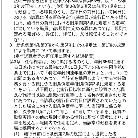
法の一部を改正する法律
(令和3年法律第63号。以下「令和
3年改正法」という。)
附則第3条第5項又は前項の規定によ
り勤務している職員のうち、基準日の前日において同日に
おける当該職に係る新条例定年
(基準日が施行日である場合
には、施行日の前日における旧条例第3条に規定する定年)
に達している職員
(当該規則で定める職にあつては、規則で
定める職員)
を、昇任し、降任し、又は転任することができ
ない。
3
新条例第4条第3項から第5項までの規定は、第1項の規定
による勤務について準用する。
(定年退職者等の再任用に関する経過措置)
第3条
任命権者は、次に掲げる者のうち、年齢65年に達す
る日以後における最初の3月31日
(以下この条から附則第6
条までにおいて「特定年齢到達年度の末日」という。)
まで
の間にある者であつて、当該者を採用しようとする常時勤
務を要する職に係る旧条例定年
(旧条例第3条に規定する定
年をいう。以下同じ。)
(施行日以後に新たに設置された職
及び施行日以後に組織の変更等により名称が変更された職
にあつては、当該職が施行日の前日に設置されていたもの
とした場合における旧条例定年に準じた当該職に係る年
齢。次条第1項において同じ。)
に達している者を、従前の
勤務実績その他の規則で定める情報に基づく選考により、1
年を超えない範囲内で任期を定め、当該常時勤務を要する
職に採用することができる。
(1)
施行日前に旧条例第2条の規定により退職した者