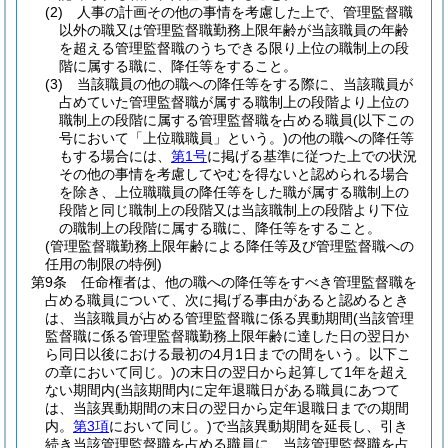
(2)
人事の計画その他の事情を考慮した上で、管理監督職
以外の職又は管理監督職勤務上限年齢が当該職員の年齢
を超える管理監督職のうちできる限り上位の職制上の段
階に属する職に、降任等をすること。
(3)
当該職員の他の職への降任等をする際に、当該職員が
占めていた管理監督職が属する職制上の段階より上位の
職制上の段階に属する管理監督職を占める職員
(以下この
号において「上位職職員」という。)
の他の職への降任等
もする場合には、
第1号
に掲げる基準に従つた上での状況
その他の事情を考慮してやむを得ないと認められる場合
を除き、上位職職員の降任等をした職が属する職制上の
段階と同じ職制上の段階又は当該職制上の段階より下位
の職制上の段階に属する職に、降任等をすること。
(管理監督職勤務上限年齢による降任等及び管理監督職への
任用の制限の特例)
第9条
任命権者は、他の職への降任等をすべき管理監督職を
占める職員について、次に掲げる事由があると認めるとき
は、当該職員が占める管理監督職に係る異動期間
(当該管理
監督職に係る管理監督職勤務上限年齢に達した日の翌日か
ら同日以後における最初の4月1日までの間をいう。以下こ
の章において同じ。)
の末日の翌日から起算して1年を超え
ない期間内
(当該期間内に定年退職日がある職員にあつて
は、当該異動期間の末日の翌日から定年退職日までの期間
内。
第3項
において同じ。)
で当該異動期間を延長し、引き
続き当該管理監督職を占める職員に、当該管理監督職を占