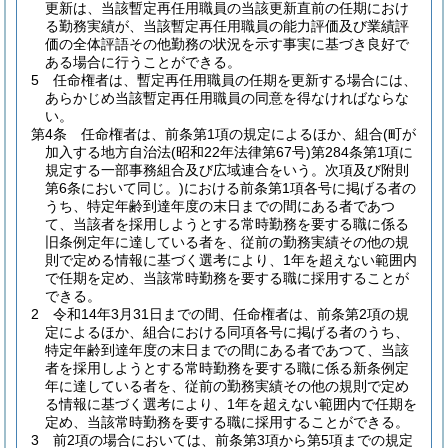
更新は、当該暫定再任用職員の当該更新直前の任期におけ
る勤務実績が、当該暫定再任用職員の能力評価及び業績評
価の全体評語その他勤務の状況を示す事実に基づき良好で
ある場合に行うことができる。
5
任命権者は、暫定再任用職員の任期を更新する場合には、
あらかじめ当該暫定再任用職員の同意を得なければならな
い。
第4条
任命権者は、前条第1項の規定によるほか、組合
(町が
加入する地方自治法
(昭和22年法律第67号)
第284条第1項に
規定する一部事務組合及び広域連合をいう。次項及び附則
第6条において同じ。)
における前条第1項各号に掲げる者の
うち、特定年齢到達年度の末日までの間にある者であつ
て、当該者を採用しようとする常時勤務を要する職に係る
旧条例定年に達している者を、従前の勤務実績その他の規
則で定める情報に基づく選考により、1年を超えない範囲内
で任期を定め、当該常時勤務を要する職に採用することが
できる。
2
令和14年3月31日までの間、任命権者は、前条第2項の規
定によるほか、組合における同項各号に掲げる者のうち、
特定年齢到達年度の末日までの間にある者であつて、当該
者を採用しようとする常時勤務を要する職に係る新条例定
年に達している者を、従前の勤務実績その他の規則で定め
る情報に基づく選考により、1年を超えない範囲内で任期を
定め、当該常時勤務を要する職に採用することができる。
3
前2項の場合においては、前条第3項から第5項までの規定