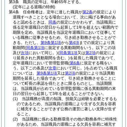
第3条
職員の定年は、年齢65年とする。
(定年による退職の特例)
第4条
任命権者は、定年に達した職員が
第2条
の規定により
退職すべきこととなる場合において、次に掲げる事由があ
ると認めるときは、
同条
の規定にかかわらず、当該職員に
係る定年退職日の翌日から起算して1年を超えない範囲内で
期限を定め、当該職員を当該定年退職日において従事して
いる職務に従事させるため、引き続き勤務させることがで
きる。
ただし、
第9条第1項
から
第4項
までの規定により異
動期間
(
同条第1項
に規定する異動期間をいう。以下この項
及び
次項
において同じ。)
(
同条第1項
又は
第2項
の規定によ
り延長された異動期間を含む。)
を延長した職員であつて、
定年退職日において管理監督職
(
第6条
に規定する職をい
う。以下この条及び
次章
において同じ。)
を占めている職員
については、
第9条第1項
又は
第2項
の規定により当該異動
期間を延長した場合であつて、引き続き勤務させることに
ついて町長の承認を得たときに限るものとし、当該期限
は、当該職員が占めている管理監督職に係る異動期間の末
日の翌日から起算して3年を超えることができない。
(1)
当該職務が高度の知識、技能又は経験を必要とするも
のであるため、当該職員の退職により生ずる欠員を容易
に補充することができず公務の運営に著しい支障が生ず
ること。
(2)
当該職務に係わる勤務環境その他の勤務条件に特殊性
があるため、当該職員の退職による欠員を容易に補充す