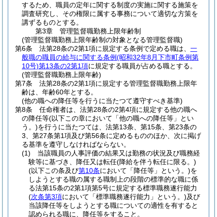
するため、職員の定年に関する制度の実施に関する施策を
調査研究し、その権限に属する事務について適切な方策を
講ずるものとする。
第3章
管理監督職勤務上限年齢制
(管理監督職勤務上限年齢制の対象となる管理監督職)
第6条
法第28条の2第1項に規定する条例で定める職は、
一
般職の職員の給与に関する条例
(昭和32年8月下市町条例第
10号)
第13条の2第1項
に規定する職員が占める職とする。
(管理監督職勤務上限年齢)
第7条
法第28条の2第1項に規定する管理監督職勤務上限年
齢は、年齢60年とする。
(他の職への降任等を行うに当たつて遵守すべき基準)
第8条
任命権者は、法第28条の2第4項に規定する他の職へ
の降任等
(以下この章において「他の職への降任等」とい
う。)
を行うに当たつては、法第13条、第15条、第23条の
3、第27条第1項及び第56条に定めるもののほか、次に掲げ
る基準を遵守しなければならない。
(1)
当該職員の人事評価の結果又は勤務の状況及び職務経
験等に基づき、降任又は転任
(降給を伴う転任に限る。)
(以下この条及び
第10条
において「降任等」という。)
を
しようとする職の属する職制上の段階の標準的な職に係
る法第15条の2第1項第5号に規定する標準職務遂行能力
(
次条第3項
において「標準職務遂行能力」という。)
及び
当該降任等をしようとする職についての適性を有すると
認められる職に、降任等をすること。