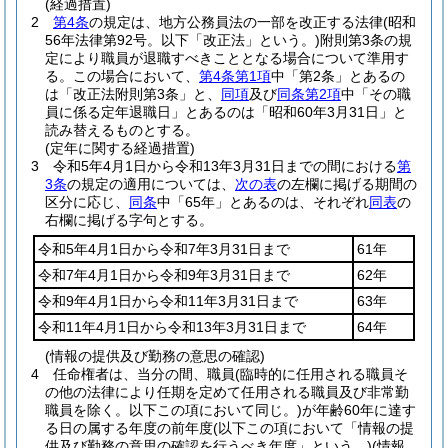
(経過措置)
2
第4条
の規定は、地方公務員法の一部を改正する法律
(昭和
56年法律第92号。以下「改正法」という。)
附則第3条の規
定により職員が退職すべきこととなる場合について準用す
る。
この場合において、
第4条第1項
中「第2条」とあるの
は「改正法附則第3条」と、
同項
及び
同条第2項
中「その職
員に係る定年退職日」とあるのは「昭和60年3月31日」と
読み替えるものとする。
(定年に関する経過措置)
3
令和5年4月1日から令和13年3月31日までの間における
第
3条
の規定の適用については、
次の表
の左欄に掲げる期間の
区分に応じ、
同条
中「65年」とあるのは、それぞれ
同表
の
右欄に掲げる字句とする。
令和5年4月1日から令和7年3月31日まで
61年
令和7年4月1日から令和9年3月31日まで
62年
令和9年4月1日から令和11年3月31日まで
63年
令和11年4月1日から令和13年3月31日まで
64年
(情報の提供及び勤務の意思の確認)
4
任命権者は、当分の間、職員
(臨時的に任用される職員そ
の他の法律により任期を定めて任用される職員及び非常勤
職員を除く。以下この項において同じ。)
が年齢60年に達す
る日の属する年度の前年度
(以下この項において「情報の提
供及び勤務の意思の確認を行うべき年度」という。)
(情報