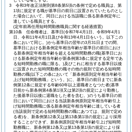
している者とする。
3
令和3年改正法附則第8条第5項の条例で定める職員は、第
1項に規定する職が基準日の前日に設置されていたものとし
た場合において、同日における当該職に係る新条例定年に
達している職員とする。
(定年前再任用短時間勤務職員に関する経過措置)
第10条
任命権者は、基準日
(令和7年4月1日、令和9年4月1
日、令和11年4月1日及び令和13年4月1日をいう。以下この
条において同じ。)
から基準日の翌年の3月31日までの間、
基準日における新条例定年相当年齢が基準日の前日におけ
る新条例定年相当年齢を超える短時間勤務の職
(基準日にお
ける新条例定年相当年齢が新条例第3条に規定する定年であ
る短時間勤務の職に限る。)
及びこれに相当する基準日以後
に設置された短時間勤務の職その他の規則で定める短時間
勤務の職
(以下この条において「新条例原則定年相当年齢引
上げ短時間勤務職」という。)
に、基準日の前日までに新条
例第12条に規定する年齢60年以上退職者となつた者
(基準
日前から新条例第4条第1項又は第2項の規定により勤務し
た後基準日以後に退職をした者を含む。)
のうち基準日の前
日において同日における当該新条例原則定年相当年齢引上
げ短時間勤務職に係る新条例定年相当年齢に達している者
(当該規則で定める短時間勤務の職にあつては、規則で定め
る者)
を、新条例第12条又は第13条第1項の規定により採用
することができず、新条例原則定年相当年齢引上げ短時間
勤務職に、新条例第12条又は第13条第1項の規定により採