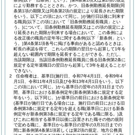
条例
(以下「旧条例」という。)
第4条第1項又は第2項の規定
により勤務することとされ、かつ、旧条例勤務延長期限
(同
条第1項の期限又は同条第2項の規定により延長された期限
をいう。以下この項において同じ。)
が施行日以後に到来す
る職員
(以下この項において「旧条例勤務延長職員」とい
う。)
について、旧条例勤務延長期限又はこの項の規定によ
り延長された期限が到来する場合において、この条例によ
る改正後の職員の定年等に関する条例
(以下「新条例」とい
う。)
第4条第1項各号に掲げる事由があると認めるときは、
町長の承認を得て、これらの期限の翌日から起算して1年を
超えない範囲内で期限を延長することができる。
ただし、
当該期限は、当該旧条例勤務延長職員に係る旧条例第2条に
規定する定年退職日の翌日から起算して3年を超えることが
できない。
2
任命権者は、基準日
(施行日、令和7年4月1日、令和9年4
月1日、令和11年4月1日及び令和13年4月1日をいう。以下
この項において同じ。)
から基準日の翌年の3月31日までの
間、基準日における新条例定年
(新条例第3条に規定する定
年をいう。以下同じ。)
が基準日の前日における新条例定年
(基準日が施行日である場合には、施行日の前日における旧
条例第3条に規定する定年)
を超える職
(基準日における新条
例定年が新条例第3条に規定する定年である職に限る。)
及
びこれに相当する基準日以後に設置された職その他の規則
で定める職に、基準日から基準日の翌年の3月31日までの
間に新条例第4条第1項若しくは第2項の規定、地方公務員