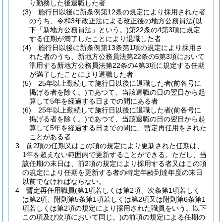
り勤務した後退職した者
(3)
施行日以後に新条例第12条の規定により採用された者
のうち、令和3年改正法による改正後の地方公務員法
(以
下「新地方公務員法」という。)
第22条の4第3項に規定
する任期が満了したことにより退職した者
(4)
施行日以後に新条例第13条第1項の規定により採用さ
れた者のうち、新地方公務員法第22条の5第3項において
準用する新地方公務員法第22条の4第3項に規定する任期
が満了したことにより退職した者
(5)
25年以上勤続して施行日以後に退職した者
(前各号に
掲げる者を除く。)
であつて、当該退職の日の翌日から起
算して5年を経過する日までの間にある者
(6)
25年以上勤続して施行日以後に退職した者
(前各号に
掲げる者を除く。)
であつて、当該退職の日の翌日から起
算して5年を経過する日までの間に、暫定再任用をされた
ことがある者
3
前2項の任期又はこの項の規定により更新された任期は、
1年を超えない範囲内で更新することができる。
ただし、当
該任期の末日は、前2項の規定により採用する者又はこの項
の規定により任期を更新する者の特定年齢到達年度の末日
以前でなければならない。
4
暫定再任用職員
(第1項若しくは第2項、次条第1項若しく
は第2項、附則第5条第1項若しくは第2項又は附則第6条第1
項若しくは第2項の規定により採用された職員をいう。以下
この項及び次項において同じ。)
の前項の規定による任期の