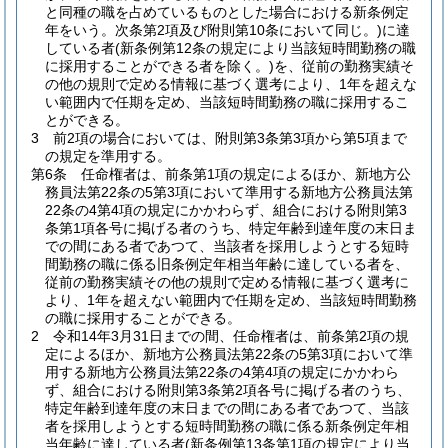
と同種の職を占めているものとした場合における新条例定
年をいう。次条第2項及び附則第10条において同じ。)
に達
している者
(新条例第12条の規定により当該短時間勤務の職
に採用することができる者を除く。)
を、従前の勤務実績そ
の他の規則で定める情報に基づく選考により、1年を超えな
い範囲内で任期を定め、当該短時間勤務の職に採用するこ
とができる。
3
前2項の場合においては、附則第3条第3項から第5項まで
の規定を準用する。
第6条
任命権者は、前条第1項の規定によるほか、新地方公
務員法第22条の5第3項において準用する新地方公務員法第
22条の4第4項の規定にかかわらず、組合における附則第3
条第1項各号に掲げる者のうち、特定年齢到達年度の末日ま
での間にある者であつて、当該者を採用しようとする短時
間勤務の職に係る旧条例定年相当年齢に達している者を、
従前の勤務実績その他の規則で定める情報に基づく選考に
より、1年を超えない範囲内で任期を定め、当該短時間勤務
の職に採用することができる。
2
令和14年3月31日までの間、任命権者は、前条第2項の規
定によるほか、新地方公務員法第22条の5第3項において準
用する新地方公務員法第22条の4第4項の規定にかかわら
ず、組合における附則第3条第2項各号に掲げる者のうち、
特定年齢到達年度の末日までの間にある者であつて、当該
者を採用しようとする短時間勤務の職に係る新条例定年相
当年齢に達している者
(新条例第13条第1項の規定により当