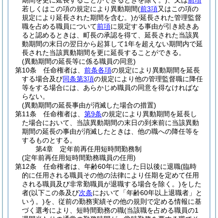
期間を更に延長することができるときを除く。)
、又は
前項
若しくはこの項の規定により異動期間
(
前3項
又はこの項の
規定により延長された期間を含む。)
が延長された管理監督
職を占める職員について
前項
に規定する事由が引き続きあ
ると認めるときは、町長の承認を得て、延長された当該異
動期間の末日の翌日から起算して1年を超えない期間内で延
長された当該異動期間を更に延長することができる。
(異動期間の延長等に係る職員の同意)
第10条
任命権者は、
前条各項
の規定により異動期間を延長
する場合及び
同条第3項
の規定により他の管理監督職に降任
等をする場合には、あらかじめ職員の同意を得なければな
らない。
(異動期間の延長事由が消滅した場合の措置)
第11条
任命権者は、
第9条
の規定により異動期間を延長し
た場合において、当該異動期間の末日の到来前に当該異動
期間の延長の事由が消滅したときは、他の職への降任等を
するものとする。
第4章
定年前再任用短時間勤務制
(定年前再任用短時間勤務職員の任用)
第12条
任命権者は、年齢60年に達した日以後に退職
(臨時
的に任用される職員その他の法律により任期を定めて任用
される職員及び非常勤職員が退職する場合を除く。)
をした
者
(以下この条及び
次条
において「年齢60年以上退職者」と
いう。)
を、従前の勤務実績その他の規則で定める情報に基
づく選考により、短時間勤務の職
(当該職を占める職員の1