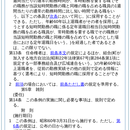
週間当たりの通常の勤務時間が、常時勤務を要する職でそ
の職務が当該短時間勤務の職と同種の職を占める職員の1週
間当たりの通常の勤務時間に比し短い時間である職をい
う。以下この条及び
次条
において同じ。)
に採用することが
できる。
ただし、年齢60年以上退職者がその者を採用しよ
うとする短時間勤務の職に係る定年退職日相当日
(短時間勤
務の職を占める職員が、常時勤務を要する職でその職務が
当該短時間勤務の職と同種の職を占めているものとした場
合における定年退職日をいう。)
を経過した者であるとき
は、この限りでない。
第13条
任命権者は、
前条本文
の規定によるほか、組合
(町が
加入する地方自治法
(昭和22年法律第67号)
第284条第1項に
規定する一部事務組合及び広域連合をいう。)
の年齢60年以
上退職者を、従前の勤務実績その他の規則で定める情報に
基づく選考により、短時間勤務の職に採用することができ
る。
2
前項
の場合においては、
前条ただし書
の規定を準用する。
第5章
雑則
(委任)
第14条
この条例の実施に関し必要な事項は、規則で定め
る。
附
則
(施行期日)
1
この条例は、昭和60年3月31日から施行する。
ただし、
第
6条
の規定は、公布の日から施行する。