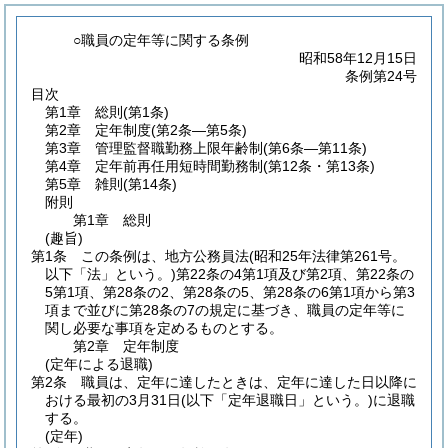
○職員の定年等に関する条例
昭和58年12月15日
条例第24号
目次
第1章
総則
(第1条)
第2章
定年制度
(第2条―第5条)
第3章
管理監督職勤務上限年齢制
(第6条―第11条)
第4章
定年前再任用短時間勤務制
(第12条・第13条)
第5章
雑則
(第14条)
附則
第1章
総則
(趣旨)
第1条
この条例は、地方公務員法
(昭和25年法律第261号。
以下「法」という。)
第22条の4第1項及び第2項、第22条の
5第1項、第28条の2、第28条の5、第28条の6第1項から第3
項まで並びに第28条の7の規定に基づき、職員の定年等に
関し必要な事項を定めるものとする。
第2章
定年制度
(定年による退職)
第2条
職員は、定年に達したときは、定年に達した日以降に
おける最初の3月31日
(以下「定年退職日」という。)
に退職
する。
(定年)