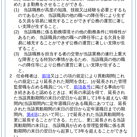
めたまま勤務をさせることができる。
(1)
当該職務が高度の知識、技能又は経験を必要とするも
のであるため、当該職員の他の職への降任等により生ず
る欠員を容易に補充することができず公務の運営に著し
い支障が生ずること。
(2)
当該職務に係る勤務環境その他の勤務条件に特殊性が
あるため、当該職員の他の職への降任等による欠員を容
易に補充することができず公務の運営に著しい支障が生
ずること。
(3)
当該職務を担当する者の交替が当該業務の遂行上重大
な障害となる特別の事情があるため、当該職員の他の職
への降任等により公務の運営に著しい支障が生ずるこ
と。
2
任命権者は、
前項
又はこの項の規定により異動期間
(これ
らの規定により延長された期間を含む。)
が延長された管理
監督職を占める職員について、
前項各号
に掲げる事由が引
き続きあると認めるときは、町長の承認を得て、延長され
た当該異動期間の末日の翌日から起算して1年を超えない期
間内
(当該期間内に定年退職日がある職員にあつては、延長
された当該異動期間の末日の翌日から定年退職日までの期
間内。
第4項
において同じ。)
で延長された当該異動期間を
更に延長することができる。
ただし、更に延長される当該
異動期間の末日は、当該職員が占める管理監督職に係る異
動期間の末日の翌日から起算して3年を超えることができな
い。