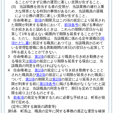
ることができず公務の運営に著しい支障が生ずること。
(3)
当該職務を担当する者の交替が、当該業務の遂行上重
大な障害となる特別の事情があるため、当該職員の退職
により公務の運営に著しい支障が生ずること。
2
任命権者は、
前項
の期限又はこの項の規定により延長され
た期限が到来する場合において、
前項各号
に掲げる事由が
引き続きあると認めるときは、これらの期限の翌日から起
算して1年を超えない範囲内で期限を延長することができ
る。
ただし、当該期限は、当該職員に係わる定年退職日
(
同
項ただし書
に規定する職員にあつては、当該職員が占めて
いる管理監督職に係る異動期間の末日)
の翌日から起算して
3年を超えることができない。
3
任命権者は、
第1項
の規定により職員を引き続き勤務させ
る場合又は
前項
の規定により期限を延長する場合には、当
該職員の同意を得なければならない。
4
任命権者は、
第1項
の規定により引き続き勤務することと
された職員及び
第2項
の規定により期限が延長された職員に
ついて、
第1項
の期限又は
第2項
の規定により延長された期
限が到来する前に
第1項各号
に掲げる事由がなくなつたと認
めるときは、当該職員の同意を得て、期日を定めて当該期
限を繰り上げるものとする。
5
前各項
の規定を実施するために必要な手続きは、町長が規
則で定める。
(定年に関する施策の調査等)
第5条
町長は、職員の定年に関する事務の適正な運営を確保