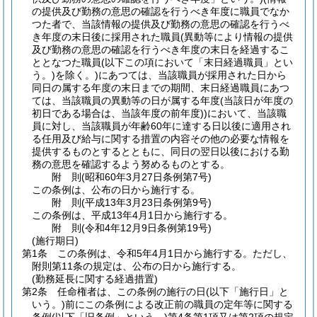
の提供及び勤務の意思の確認を行うべき年度に職員でなか
つた者で、当該情報の提供及び勤務の意思の確認を行うべ
き年度の末日後に採用された職員
(異動等により情報の提供
及び勤務の意思の確認を行うべき年度の末日を経過するこ
ととなつた職員
(以下この項において「末日経過職員」とい
う。)
を除く。)
にあつては、当該職員が採用された日から
同日の属する年度の末日までの期間、末日経過職員にあつ
ては、当該職員の異動等の日が属する年度
(当該日が年度の
初日である場合は、当該年度の前年度)
)
において、当該職
員に対し、当該職員が年齢60年に達する日以後に適用され
る任用及び給与に関する措置の内容その他の必要な情報を
提供するものとするとともに、同日の翌日以後における勤
務の意思を確認するよう努めるものとする。
附
則
(昭和60年3月27日
条例第7号)
この条例は、公布の日から施行する。
附
則
(平成13年3月23日
条例第9号)
この条例は、平成13年4月1日から施行する。
附
則
(令和4年12月9日
条例第19号)
(施行期日)
第1条
この条例は、令和5年4月1日から施行する。
ただし、
附則第11条の規定は、公布の日から施行する。
(勤務延長に関する経過措置)
第2条
任命権者は、この条例の施行の日
(以下「施行日」と
いう。)
前にこの条例による改正前の職員の定年等に関する