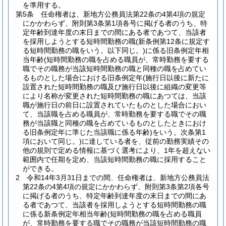
を準用する。
第5条
任命権者は、新地方公務員法第22条の4第4項の規定
にかかわらず、附則第3条第1項各号に掲げる者のうち、特
定年齢到達年度の末日までの間にある者であつて、当該者
を採用しようとする短時間勤務の職
(新条例第12条に規定す
る短時間勤務の職をいう。以下同じ。)
に係る旧条例定年相
当年齢
(短時間勤務の職を占める職員が、常時勤務を要する
職でその職務が当該短時間勤務の職と同種の職を占めてい
るものとした場合における旧条例定年
(施行日以後に新たに
設置された短時間勤務の職及び施行日以後に組織の変更等
により名称が変更された短時間勤務の職にあつては、当該
職が施行日の前日に設置されていたものとした場合におい
て、当該職を占める職員が、常時勤務を要する職でその職
務が当該職と同種の職を占めているものとしたときにおけ
る旧条例定年に準じた当該職に係る年齢)
をいう。次条第1
項において同じ。)
に達している者を、従前の勤務実績その
他の規則で定める情報に基づく選考により、1年を超えない
範囲内で任期を定め、当該短時間勤務の職に採用すること
ができる。
2
令和14年3月31日までの間、任命権者は、新地方公務員法
第22条の4第4項の規定にかかわらず、附則第3条第2項各号
に掲げる者のうち、特定年齢到達年度の末日までの間にあ
る者であつて、当該者を採用しようとする短時間勤務の職
に係る新条例定年相当年齢
(短時間勤務の職を占める職員
が、常時勤務を要する職でその職務が当該短時間勤務の職