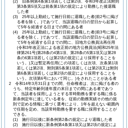
(2)
旧条例第4条第1項若しくは第2項、令和3年改正法附則
第3条第5項又は前条第1項の規定により勤務した後退職
した者
(3)
25年以上勤続して施行日前に退職した者
(前2号に掲げ
る者を除く。)
であつて、当該退職の日の翌日から起算し
て5年を経過する日までの間にある者
(4)
25年以上勤続して施行日前に退職した者
(前3号に掲げ
る者を除く。)
であつて、当該退職の日の翌日から起算し
て5年を経過する日までの間に、旧地方公務員法再任用
(令和3年改正法による改正前の地方公務員法
(昭和25年法
律第261号)
第28条の4第1項、第28条の5第1項又は第28
条の6第1項若しくは第2項の規定により採用することを
いう。)
又は暫定再任用
(この項若しくは次項、次条第1項
若しくは第2項、附則第5条第1項若しくは第2項又は附則
第6条第1項若しくは第2項の規定により採用することを
いう。次項第6号において同じ。)
をされたことがある者
2
令和14年3月31日までの間、任命権者は、次に掲げる者の
うち、特定年齢到達年度の末日までの間にある者であつ
て、当該者を採用しようとする常時勤務を要する職に係る
新条例定年に達している者を、従前の勤務実績その他の規
則で定める情報に基づく選考により、1年を超えない範囲内
で任期を定め、当該常時勤務を要する職に採用することが
できる。
(1)
施行日以後に新条例第2条の規定により退職した者
(2)
施行日以後に新条例第4条第1項又は第2項の規定によ