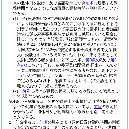
員の週休日を設け、及び当該期間につき
前条
に規定する勤
務時間となるように当該職員の勤務時間を割り振ることが
できる。
(1)
子
(民法
(明治29年法律第89号)
第817条の2第1項の規定
により職員が当該職員との間における同項に規定する特
別養子縁組の成立について家庭裁判所に請求した者
(当該
請求に係る家事審判事件が裁判所に係属している場合に
限る。)
であつて当該職員が現に監護するもの、児童福祉
法
(昭和22年法律第164号)
第27条第1項第3号の規定によ
り同法第6条の4第2号に規定する養子縁組里親である職
員に委託されている児童その他これらに準ずる者として
規則に定める者を含む。以下この条、
第8条の2
及び
第8
条の3
において同じ。)
の養育又は配偶者
(届出をしないが
事実上婚姻関係と同様の事情にある者を含む。以下この
号において同じ。)
、父母、子、配偶者の父母その他規則
で定めるもの
(以下「配偶者等」という。)
の介護をする
職員であつて、規則で定めるもの
(2)
前号
に掲げる職員の状況に類する状況にある職員とし
て規則で定めるもの
第4条
任命権者は、公務の運営上の事情により特別の形態に
よつて勤務する必要のある職員については、
前条
の規定に
かかわらず、週休日及び勤務時間の割振りを別に定めるこ
とができる。
2
任命権者は、
前項
の規定により週休日及び勤務時間の割振
りを定める場合には、規則の定めるところにより、4週間ご