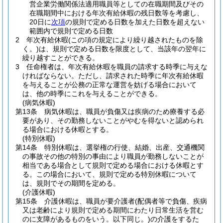
営企業労働関係法適用職員等としての在職期間及びその
在職期間中における年次有給休暇の残日数等を考慮し、
20日に
次項
の規則で定める日数を加えた日数を超えない
範囲内で規則で定める日数
2
年次有給休暇
(この項の規定により繰り越されたものを除
く。)
は、規則で定める日数を限度として、当該年の翌年に
繰り越すことができる。
3
任命権者は、年次有給休暇を職員の請求する時季に与えな
ければならない。
ただし、請求された時季に年次有給休暇
を与えることが公務の正常な運営を妨げる場合において
は、他の時季にこれを与えることができる。
(病気休暇)
第13条
病気休暇は、職員が負傷又は疾病のため療養する必
要があり、その勤務しないことがやむを得ないと認められ
る場合における休暇とする。
(特別休暇)
第14条
特別休暇は、選挙権の行使、結婚、出産、交通機関
の事故その他の特別の事由により職員が勤務しないことが
相当である場合として規則で定める場合における休暇とす
る。
この場合において、規則で定める特別休暇について
は、規則でその期間を定める。
(介護休暇)
第15条
介護休暇は、職員が要介護者
(配偶者等で負傷、疾病
又は老齢により規則で定める期間にわたり日常生活を営む
のに支障があるものをいう。以下同じ。)
の介護をするた