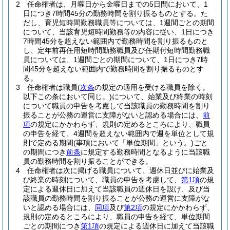
2
任命権者は、月曜日から金曜日までの5日間において、1
日につき7時間45分の勤務時間を割り振るものとする。
た
だし、育児短時間勤務職員等については、1週間ごとの期間
について、当該育児短時間勤務等の内容に従い、1日につき
7時間45分を超えない範囲内で勤務時間を割り振るものと
し、定年前再任用短時間勤務職員及び任期付短時間勤務職
員については、1週間ごとの期間について、1日につき7時
間45分を超えない範囲内で勤務時間を割り振るものとす
る。
3
任命権者は職員
(
次条
の規定の適用を受ける職員を除く。
以下この条において同じ。)
について、始業及び終業の時刻
について職員の申告を考慮して当該職員の勤務時間を割り
振ることが公務の運営に支障がないと認める場合には、
前
項
の規定にかかわらず、規則の定めるところにより、職員
の申告を経て、4週間を超えない範囲内で週を単位として規
則で定める期間
(事項において「単位期間」という。)
ごと
の期間につき
前条
に規定する勤務時間となるように当該職
員の勤務時間を割り振ることができる。
4
任命権者は次に掲げる職員について、週休日並びに始業及
び終業の時刻について、職員の申告を考慮して、
第1項
の規
定による週休日に加えて当該職員の週休日を設け、及び当
該職員の勤務時間を割り振ることが公務の運営に支障がな
いと認める場合には、
同項
及び
第2項
の規定にかかわらず、
規則の定めるところにより、職員の申告を経て、単位期間
ごとの期間につき
第1項
の規定による週休日に加えて当該職