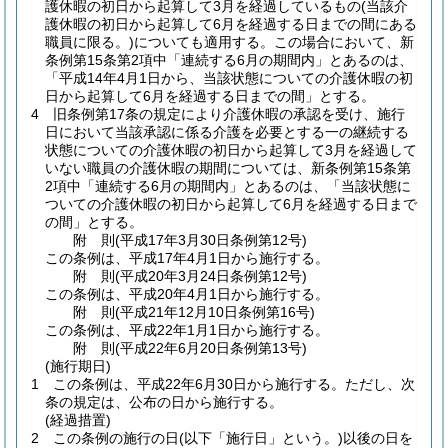
護休暇の初日から起算して3月を経過しているもの
(当該介
護休暇の初日から起算して6月を経過する日までの間にある
職員に限る。)
についても適用する。
この場合において、新
条例第15条第2項中「連続する6月の期間内」とあるのは、
「平成14年4月1日から、当該状態についての介護休暇の初
日から起算して6月を経過する日までの間」とする。
4
旧条例第17条の規定により介護休暇の承認を受け、施行
日において当該承認に係る介護を必要とする一の継続する
状態についての介護休暇の初日から起算して3月を経過して
いない職員の介護休暇の期間については、新条例第15条第
2項中「連続する6月の期間内」とあるのは、「当該状態に
ついての介護休暇の初日から起算して6月を経過する日まで
の間」とする。
附
則
(平成17年3月30日
条例第12号)
この条例は、平成17年4月1日から施行する。
附
則
(平成20年3月24日
条例第12号)
この条例は、平成20年4月1日から施行する。
附
則
(平成21年12月10日
条例第16号)
この条例は、平成22年1月1日から施行する。
附
則
(平成22年6月20日
条例第13号)
(施行期日)
1
この条例は、平成22年6月30日から施行する。
ただし、次
条の規定は、公布の日から施行する。
(経過措置)
2
この条例の施行の日
(以下「施行日」という。)
以後の日を