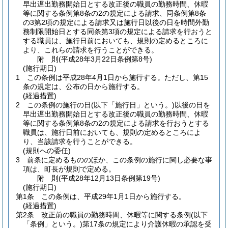
早出遅出勤務開始日とする改正後の職員の勤務時間、休暇
等に関する条例第8条の2の規定による請求、同条例第8条
の3第2項の規定による請求又は施行日以後の日を時間外勤
務制限開始日とする同条第3項の規定による請求を行おうと
する職員は、施行日前においても、規則の定めるところに
より、これらの請求を行うことができる。
附
則
(平成28年3月22日
条例第8号)
(施行期日)
1
この条例は平成28年4月1日から施行する。
ただし、第15
条の規定は、公布の日から施行する。
(経過措置)
2
この条例の施行の日
(以下「施行日」という。)
以後の日を
早出遅出勤務開始日とする改正後の職員の勤務時間、休暇
等に関する条例第8条の2の規定による請求を行おうとする
職員は、施行日前においても、規則の定めるところによ
り、当該請求を行うことができる。
(規則への委任)
3
前条に定めるもののほか、この条例の施行に関し必要な事
項は、町長が規則で定める。
附
則
(平成28年12月13日
条例第19号)
(施行期日)
第1条
この条例は、平成29年1月1日から施行する。
(経過措置)
第2条
改正前の職員の勤務時間、休暇等に関する条例
(以下
「条例」という。)
第17条の規定により介護休暇の承認を受