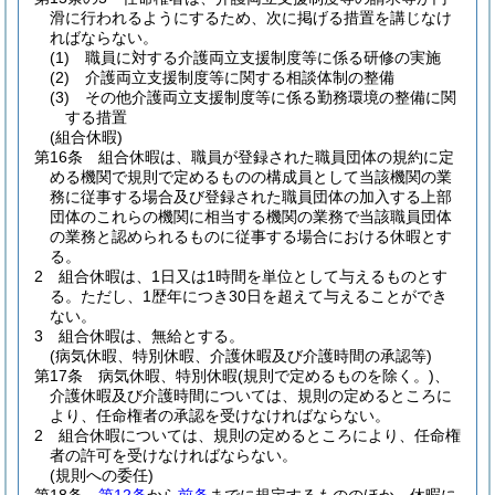
滑に行われるようにするため、次に掲げる措置を講じなけ
ればならない。
(1)
職員に対する介護両立支援制度等に係る研修の実施
(2)
介護両立支援制度等に関する相談体制の整備
(3)
その他介護両立支援制度等に係る勤務環境の整備に関
する措置
(組合休暇)
第16条
組合休暇は、職員が登録された職員団体の規約に定
める機関で規則で定めるものの構成員として当該機関の業
務に従事する場合及び登録された職員団体の加入する上部
団体のこれらの機関に相当する機関の業務で当該職員団体
の業務と認められるものに従事する場合における休暇とす
る。
2
組合休暇は、1日又は1時間を単位として与えるものとす
る。
ただし、1歴年につき30日を超えて与えることができ
ない。
3
組合休暇は、無給とする。
(病気休暇、特別休暇、介護休暇及び介護時間の承認等)
第17条
病気休暇、特別休暇
(規則で定めるものを除く。)
、
介護休暇及び介護時間については、規則の定めるところに
より、任命権者の承認を受けなければならない。
2
組合休暇については、規則の定めるところにより、任命権
者の許可を受けなければならない。
(規則への委任)