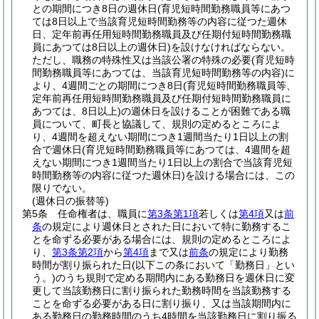
との期間につき8日の週休日
(育児短時間勤務職員等にあつ
ては8日以上で当該育児短時間勤務等の内容に従つた週休
日、定年前再任用短時間勤務職員及び任期付短時間勤務職
員にあつては8日以上の週休日)
を設けなければならない。
ただし、職務の特殊性又は当該公署の特殊の必要
(育児短時
間勤務職員等にあつては、当該育児短時間勤務等の内容)
に
より、4週間ごとの期間につき8日
(育児短時間勤務職員等、
定年前再任用短時間勤務職員及び任期付短時間勤務職員に
あつては、8日以上)
の週休日を設けることが困難である職
員について、町長と協議して、規則の定めるところによ
り、4週間を超えない期間につき1週間当たり1日以上の割
合で週休日
(育児短時間勤務職員等にあつては、4週間を超
えない期間につき1週間当たり1日以上の割合で当該育児短
時間勤務等の内容に従つた週休日)
を設ける場合には、この
限りでない。
(週休日の振替等)
第5条
任命権者は、職員に
第3条第1項
若しくは
第4項
又は
前
条
の規定により週休日とされた日において特に勤務するこ
とを命ずる必要がある場合には、規則の定めるところによ
り、
第3条第2項
から
第4項
まで又は
前条
の規定により勤務
時間が割り振られた日
(以下この条において「勤務日」とい
う。)
のうち規則で定める期間内にある勤務日を週休日に変
更して当該勤務日に割り振られた勤務時間を当該勤務する
ことを命ずる必要がある日に割り振り、又は当該期間内に
ある勤務日の勤務時間のうち4時間を当該勤務日に割り振る