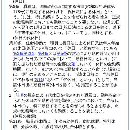
(休日)
第9条
職員は、国民の祝日に関する法律
(昭和23年法律第
178号)
に規定する休日
(以下「祝日法による休日」とい
う。)
には、特に勤務することを命ぜられる者を除き、正規
の勤務時間においても勤務することを要しない。
12月29日
から翌年の1月3日までの日
(祝日法による休日を除く。以下
「年末年始の休日」という。)
についても、同様とする。
(休日の代休日)
第10条
任命権者は、職員に祝日法による休日又は年末年始
の休日
(以下この項において「休日」と総称する。)
である
第3条第2項
、
第4条
又は
第5条
の規定により勤務時間が割り
振られた日
(以下この項において「勤務日等」という。)
に
割り振られた勤務時間の全部
(
次項
において「休日の全勤務
時間」という。)
について特に勤務することを命じた場合に
は、規則の定めるところにより、当該休日前に、当該休日
に代わる日
(
次項
において「代休日」という。)
として、当
該休日後の勤務日等
(休日を除く。)
を指定することができ
る。
2
前項
の規定により代休日を指定された職員は、勤務を命ぜ
られた休日の全勤務時間を勤務した場合において、当該代
休日には、特に勤務することを命ぜられるときを除き、正
規の勤務時間においても勤務することを要しない。
(休暇の種類)
第11条
職員の休暇は、年次有給休暇、病気休暇、特別休
暇、介護休暇、介護時間及び組合休暇とする。