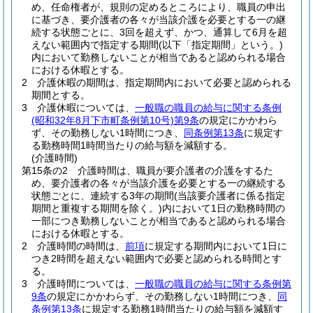
め、任命権者が、規則の定めるところにより、職員の申出
に基づき、要介護者の各々が当該介護を必要とする一の継
続する状態ごとに、3回を超えず、かつ、通算して6月を超
えない範囲内で指定する期間
(以下「指定期間」という。)
内において勤務しないことが相当であると認められる場合
における休暇とする。
2
介護休暇の期間は、指定期間内において必要と認められる
期間とする。
3
介護休暇については、
一般職の職員の給与に関する条例
(昭和32年8月下市町条例第10号)
第9条
の規定にかかわら
ず、その勤務しない1時間につき、
同条例第13条
に規定す
る勤務時間1時間当たりの給与額を減額する。
(介護時間)
第15条の2
介護時間は、職員が要介護者の介護をするた
め、要介護者の各々が当該介護を必要とする一の継続する
状態ごとに、連続する3年の期間
(当該要介護者に係る指定
期間と重複する期間を除く。)
内において1日の勤務時間の
一部につき勤務しないことが相当であると認められる場合
における休暇とする。
2
介護時間の時間は、
前項
に規定する期間内において1日に
つき2時間を超えない範囲内で必要と認められる時間とす
る。
3
介護時間については、
一般職の職員の給与に関する条例第
9条
の規定にかかわらず、その勤務しない1時間につき、
同
条例第13条
に規定する勤務1時間当たりの給与額を減額す