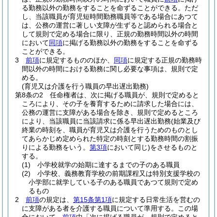
る勤務以外の勤務をすることを命ずることができる。
ただ
し、当該職員が育児短時間勤務職員等である場合にあつて
は、公務の運営に著しい支障が生ずると認められる場合と
して規則で定める場合に限り、正規の勤務時間以外の時間
において
同項
に掲げる勤務以外の勤務をすることを命ずる
ことができる。
3
前項
に規定するもののほか、
同項
に規定する正規の勤務時
間以外の時間における勤務に関し必要な事項は、規則で定
める。
(育児又は介護を行う職員の早出遅出勤務)
第8条の2
任命権者は、次に掲げる職員が、規則で定めると
ころにより、その子を養育するために請求した場合には、
公務の運営に支障がある場合を除き、規則で定めるところ
により、当該職員に当該請求に係る早出遅出勤務
(始業及び
終業の時刻を、職員が育児又は介護を行うためのものとし
てあらかじめ定められた特定の時刻とする勤務時間の割振
りによる勤務をいう。
第3項
において同じ)
をさせるものと
する。
(1)
小学校就学の始期に達するまでの子のある職員
(2)
小学校、義務教育学校の前期課程又は特別支援学校の
小学部に就学している子のある職員であつて規則で定め
るもの
2
前項
の規定は、
第15条第1項
に規定する日常生活を営むの
に支障がある者を介護する職員について準用する。
この場