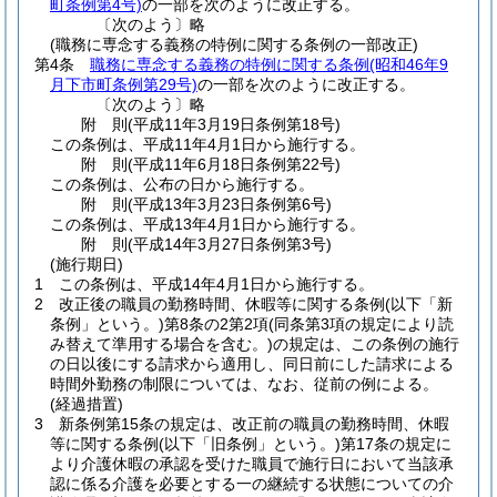
町条例第4号)
の一部を次のように改正する。
〔次のよう〕略
(職務に専念する義務の特例に関する条例の一部改正)
第4条
職務に専念する義務の特例に関する条例
(昭和46年9
月下市町条例第29号)
の一部を次のように改正する。
〔次のよう〕略
附
則
(平成11年3月19日
条例第18号)
この条例は、平成11年4月1日から施行する。
附
則
(平成11年6月18日
条例第22号)
この条例は、公布の日から施行する。
附
則
(平成13年3月23日
条例第6号)
この条例は、平成13年4月1日から施行する。
附
則
(平成14年3月27日
条例第3号)
(施行期日)
1
この条例は、平成14年4月1日から施行する。
2
改正後の職員の勤務時間、休暇等に関する条例
(以下「新
条例」という。)
第8条の2第2項
(同条第3項の規定により読
み替えて準用する場合を含む。)
の規定は、この条例の施行
の日以後にする請求から適用し、同日前にした請求による
時間外勤務の制限については、なお、従前の例による。
(経過措置)
3
新条例第15条の規定は、改正前の職員の勤務時間、休暇
等に関する条例
(以下「旧条例」という。)
第17条の規定に
より介護休暇の承認を受けた職員で施行日において当該承
認に係る介護を必要とする一の継続する状態についての介