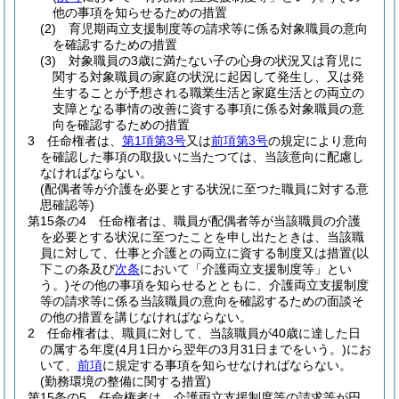
他の事項を知らせるための措置
(2)
育児期両立支援制度等の請求等に係る対象職員の意向
を確認するための措置
(3)
対象職員の3歳に満たない子の心身の状況又は育児に
関する対象職員の家庭の状況に起因して発生し、又は発
生することが予想される職業生活と家庭生活との両立の
支障となる事情の改善に資する事項に係る対象職員の意
向を確認するための措置
3
任命権者は、
第1項第3号
又は
前項第3号
の規定により意向
を確認した事項の取扱いに当たつては、当該意向に配慮し
なければならない。
(配偶者等が介護を必要とする状況に至つた職員に対する意
思確認等)
第15条の4
任命権者は、職員が配偶者等が当該職員の介護
を必要とする状況に至つたことを申し出たときは、当該職
員に対して、仕事と介護との両立に資する制度又は措置
(以
下この条及び
次条
において「介護両立支援制度等」とい
う。)
その他の事項を知らせるとともに、介護両立支援制度
等の請求等に係る当該職員の意向を確認するための面談そ
の他の措置を講じなければならない。
2
任命権者は、職員に対して、当該職員が40歳に達した日
の属する年度
(4月1日から翌年の3月31日までをいう。)
にお
いて、
前項
に規定する事項を知らせなければならない。
(勤務環境の整備に関する措置)
第15条の5
任命権者は、介護両立支援制度等の請求等が円