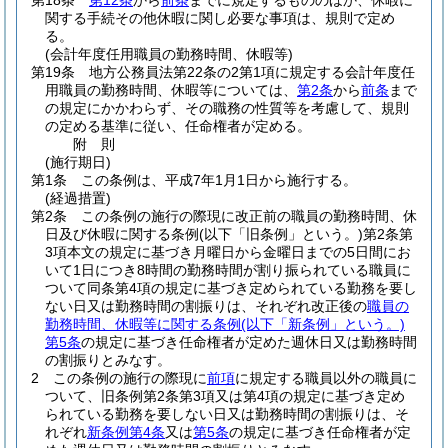
第18条
第12条
から
前条
までに規定するもののほか、休暇に
関する手続その他休暇に関し必要な事項は、規則で定め
る。
(会計年度任用職員の勤務時間、休暇等)
第19条
地方公務員法第22条の2第1項に規定する会計年度任
用職員の勤務時間、休暇等については、
第2条
から
前条
まで
の規定にかかわらず、その職務の性質等を考慮して、規則
の定める基準に従い、任命権者が定める。
附
則
(施行期日)
第1条
この条例は、平成7年1月1日から施行する。
(経過措置)
第2条
この条例の施行の際現に改正前の職員の勤務時間、休
日及び休暇に関する条例
(以下「旧条例」という。)
第2条第
3項本文の規定に基づき月曜日から金曜日までの5日間にお
いて1日につき8時間の勤務時間が割り振られている職員に
ついて同条第4項の規定に基づき定められている勤務を要し
ない日又は勤務時間の割振りは、それぞれ改正後の
職員の
勤務時間、休暇等に関する条例
(以下「新条例」という。)
第5条
の規定に基づき任命権者が定めた週休日又は勤務時間
の割振りとみなす。
2
この条例の施行の際現に
前項
に規定する職員以外の職員に
ついて、旧条例第2条第3項又は第4項の規定に基づき定め
られている勤務を要しない日又は勤務時間の割振りは、そ
れぞれ
新条例第4条
又は
第5条
の規定に基づき任命権者が定