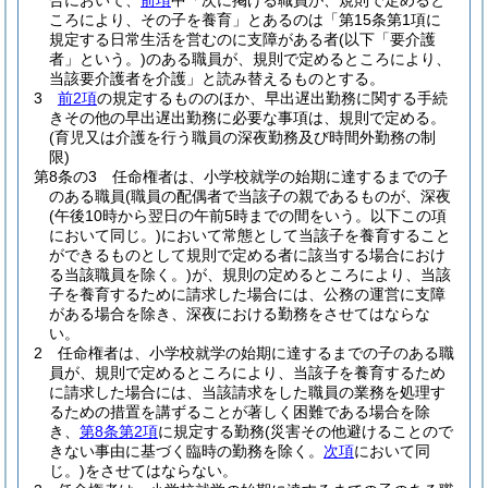
合において、
前項
中「次に掲げる職員が、規則で定めると
ころにより、その子を養育」とあるのは「第15条第1項に
規定する日常生活を営むのに支障がある者
(以下「要介護
者」という。)
のある職員が、規則で定めるところにより、
当該要介護者を介護」と読み替えるものとする。
3
前2項
の規定するもののほか、早出遅出勤務に関する手続
きその他の早出遅出勤務に必要な事項は、規則で定める。
(育児又は介護を行う職員の深夜勤務及び時間外勤務の制
限)
第8条の3
任命権者は、小学校就学の始期に達するまでの子
のある職員
(職員の配偶者で当該子の親であるものが、深夜
(午後10時から翌日の午前5時までの間をいう。以下この項
において同じ。)
において常態として当該子を養育すること
ができるものとして規則で定める者に該当する場合におけ
る当該職員を除く。)
が、規則の定めるところにより、当該
子を養育するために請求した場合には、公務の運営に支障
がある場合を除き、深夜における勤務をさせてはならな
い。
2
任命権者は、小学校就学の始期に達するまでの子のある職
員が、規則で定めるところにより、当該子を養育するため
に請求した場合には、当該請求をした職員の業務を処理す
るための措置を講ずることが著しく困難である場合を除
き、
第8条第2項
に規定する勤務
(災害その他避けることので
きない事由に基づく臨時の勤務を除く。
次項
において同
じ。)
をさせてはならない。