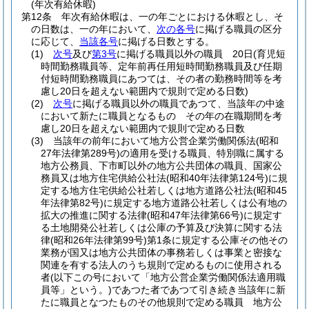
(年次有給休暇)
第12条
年次有給休暇は、一の年ごとにおける休暇とし、そ
の日数は、一の年において、
次の各号
に掲げる職員の区分
に応じて、
当該各号
に掲げる日数とする。
(1)
次号
及び
第3号
に掲げる職員以外の職員 20日
(育児短
時間勤務職員等、定年前再任用短時間勤務職員及び任期
付短時間勤務職員にあつては、その者の勤務時間等を考
慮し20日を超えない範囲内で規則で定める日数)
(2)
次号
に掲げる職員以外の職員であつて、当該年の中途
において新たに職員となるもの その年の在職期間を考
慮し20日を超えない範囲内で規則で定める日数
(3)
当該年の前年において地方公営企業労働関係法
(昭和
27年法律第289号)
の適用を受ける職員、特別職に属する
地方公務員、下市町以外の地方公共団体の職員、国家公
務員又は地方住宅供給公社法
(昭和40年法律第124号)
に規
定する地方住宅供給公社若しくは地方道路公社法
(昭和45
年法律第82号)
に規定する地方道路公社若しくは公有地の
拡大の推進に関する法律
(昭和47年法律第66号)
に規定す
る土地開発公社若しくは公庫の予算及び決算に関する法
律
(昭和26年法律第99号)
第1条に規定する公庫その他その
業務が国又は地方公共団体の事務若しくは事業と密接な
関連を有する法人のうち規則で定めるものに使用される
者
(以下この号において「地方公営企業労働関係法適用職
員等」という。)
であつた者であつて引き続き当該年に新
たに職員となつたものその他規則で定める職員 地方公