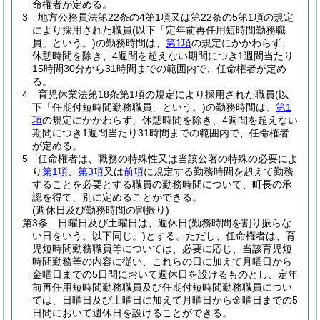
命権者が定める。
3
地方公務員法第22条の4第1項又は第22条の5第1項の規定
により採用された職員
(以下「定年前再任用短時間勤務職
員」という。)
の勤務時間は、
第1項
の規定にかかわらず、
休憩時間を除き、4週間を超えない期間につき1週間当たり
15時間30分から31時間までの範囲内で、任命権者が定め
る。
4
育児休業法第18条第1項の規定により採用された職員
(以
下「任期付短時間勤務職員」という。)
の勤務時間は、
第1
項
の規定にかかわらず、休憩時間を除き、4週間を超えない
期間につき1週間当たり31時間までの範囲内で、任命権者
が定める。
5
任命権者は、職務の特殊性又は当該公署の特殊の必要によ
り
第1項
、
第3項
又は
前項
に規定する勤務時間を超えて勤務
することを必要とする職員の勤務時間について、町長の承
認を得て、別に定めることができる。
(週休日及び勤務時間の割振り)
第3条
日曜日及び土曜日は、週休日
(勤務時間を割り振らな
い日をいう。以下同じ。)
とする。
ただし、任命権者は、育
児短時間勤務職員等については、必要に応じ、当該育児短
時間勤務等の内容に従い、これらの日に加えて月曜日から
金曜日までの5日間において週休日を設けるものとし、定年
前再任用短時間勤務職員及び任期付短時間勤務職員につい
ては、日曜日及び土曜日に加えて月曜日から金曜日までの5
日間において週休日を設けることができる。