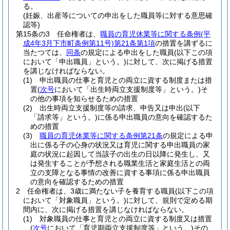
る。
(妊娠、出産等についての申出をした職員等に対する意思確
認等)
第15条の3
任命権者は、
職員の育児休業等に関する条例
(平
成4年3月下市町条例第11号)
第21条第1項
の措置を講ずるに
当たつては、
同条
の規定による申出をした職員
(以下この項
において「申出職員」という。)
に対して、次に掲げる措置
を講じなければならない。
(1)
申出職員の仕事と育児との両立に資する制度または措
置
(
次号
において「出生時両立支援制度等」という。)
そ
の他の事項を知らせるための措置
(2)
出生時両立支援制度等の請求、申告又は申出
(以下
「請求等」という。)
に係る申出職員の意向を確認するた
めの措置
(3)
職員の育児休業等に関する条例第21条
の規定による申
出に係る子の心身の状況又は育児に関する申出職員の家
庭の状況に起因して当該子の出生の日以降に発生し、又
は発生することが予想される職業生活と家庭生活との両
立の支障となる事情の改善に資する事項に係る申出職員
の意向を確認するための措置
2
任命権者は、3歳に満たない子を養育する職員
(以下この項
において「対象職員」という。)
に対して、規則で定める期
間内に、次に掲げる措置を講じなければならない。
(1)
対象職員の仕事と育児との両立に資する制度又は措置
(
次号
において「育児期両立支援制度等」という。)
その