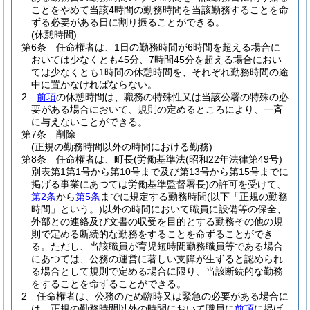
ことをやめて当該4時間の勤務時間を当該勤務することを命
ずる必要がある日に割り振ることができる。
(休憩時間)
第6条
任命権者は、1日の勤務時間が6時間を超える場合に
おいては少なくとも45分、7時間45分を超える場合におい
ては少なくとも1時間の休憩時間を、それぞれ勤務時間の途
中に置かなければならない。
2
前項
の休憩時間は、職務の特殊性又は当該公署の特殊の必
要がある場合において、規則の定めるところにより、一斉
に与えないことができる。
第7条
削除
(正規の勤務時間以外の時間における勤務)
第8条
任命権者は、町長
(労働基準法
(昭和22年法律第49号)
別表第1第1号から第10号まで及び第13号から第15号までに
掲げる事業にあつては労働基準監督署長)
の許可を受けて、
第2条
から
第5条
までに規定する勤務時間
(以下「正規の勤務
時間」という。)
以外の時間において職員に設備等の保全、
外部との連絡及び文書の収受を目的とする勤務その他の規
則で定める断続的な勤務をすることを命ずることができ
る。
ただし、当該職員が育児短時間勤務職員等である場合
にあつては、公務の運営に著しい支障が生ずると認められ
る場合として規則で定める場合に限り、当該断続的な勤務
をすることを命ずることができる。
2
任命権者は、公務のため臨時又は緊急の必要がある場合に
は、正規の勤務時間以外の時間において職員に
前項
に掲げ