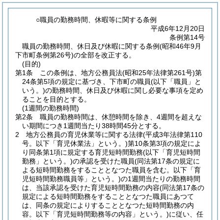
○職員の勤務時間、休暇等に関する条例
平成6年12月20日
条例第14号
職員の勤務時間、休日及び休暇に関する条例(昭和46年9月
下市町条例第26号)の全部を改正する。
(目的)
第1条
この条例は、地方公務員法
(昭和25年法律第261号)
第
24条第5項の規定に基づき、下市町の職員
(以下「職員」と
いう。)
の勤務時間、休日及び休暇に関し必要な事項を定め
ることを目的とする。
(1週間の勤務時間)
第2条
職員の勤務時間は、休憩時間を除き、4週間を超えな
い期間につき1週間当たり38時間45分とする。
2
地方公務員の育児休業等に関する法律
(平成3年法律第110
号。以下「育児休業法」という。)
第10条第3項の規定によ
り同条第1項に規定する育児短時間勤務
(以下「育児短時間
勤務」という。)
の承認を受けた職員
(同法第17条の規定に
よる短時間勤務をすることとなつた職員を含む。以下「育
児短時間勤務職員等」という。)
の1週間当たりの勤務時間
は、当該承認を受けた育児短時間勤務の内容
(同法第17条の
規定による短時間勤務をすることとなつた職員にあつて
は、同条の規定によりすることとなつた短時間勤務の内
容。以下「育児短時間勤務等の内容」という。)
に従い、任