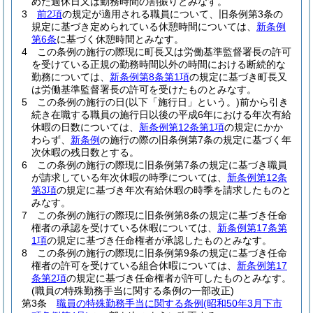
めた週休日又は勤務時間の割振りとみなす。
3
前2項
の規定が適用される職員について、旧条例第3条の
規定に基づき定められている休憩時間については、
新条例
第6条
に基づく休憩時間とみなす。
4
この条例の施行の際現に町長又は労働基準監督署長の許可
を受けている正規の勤務時間以外の時間における断続的な
勤務については、
新条例第8条第1項
の規定に基づき町長又
は労働基準監督署長の許可を受けたものとみなす。
5
この条例の施行の日
(以下「施行日」という。)
前から引き
続き在職する職員の施行日以後の平成6年における年次有給
休暇の日数については、
新条例第12条第1項
の規定にかか
わらず、
新条例
の施行の際の旧条例第7条の規定に基づく年
次休暇の残日数とする。
6
この条例の施行の際現に旧条例第7条の規定に基づき職員
が請求している年次休暇の時季については、
新条例第12条
第3項
の規定に基づき年次有給休暇の時季を請求したものと
みなす。
7
この条例の施行の際現に旧条例第8条の規定に基づき任命
権者の承認を受けている休暇については、
新条例第17条第
1項
の規定に基づき任命権者が承認したものとみなす。
8
この条例の施行の際現に旧条例第9条の規定に基づき任命
権者の許可を受けている組合休暇については、
新条例第17
条第2項
の規定に基づき任命権者が許可したものとみなす。
(職員の特殊勤務手当に関する条例の一部改正)
第3条
職員の特殊勤務手当に関する条例
(昭和50年3月下市