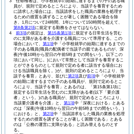
3
任命権者は、小学校就学の始期に達するまでの子のある職
員が、規則で定めるところにより、当該子を養育するため
に請求した場合には、当該請求をした職員の業務を処理す
るための措置を講ずることが著しく困難である場合を除
き、1月について24時間、1年について150時間を超えて、
第8条第2項
に規定する勤務をさせてはならない。
4
前3項
の規定は、
第15条第1項
に規定する日常生活を営む
のに支障がある者を介護する職員について準用する。
この
場合において、
第1項
中「小学校就学の始期に達するまでの
子のある職員
(職員の配偶者で当該子の親であるものが、深
夜
(午後10時から翌日の午前5時までの間をいう。以下この
項において同じ。)
において常態として当該子を養育するこ
とができるものとして規則で定める者に該当する場合にお
ける当該職員を除く。)
が、規則の定めるところにより、当
該子を養育」とあり、並びに
第2項
及び
前項
中「小学校就学
の始期に達するまでの子のある職員が、規則で定めるとこ
ろにより、当該子を養育」とあるのは、「第15条第1項に
規定する日常生活を営むのに支障がある者
(以下「要介護
者」という。)
のある職員が、規則で定めるところにより、
当該要介護者を介護」と、
第1項
中「深夜における」とある
のは「深夜
(午後10時から翌日の午前5時までの間をいう。)
における」と、
第2項
中「当該請求をした職員の業務を処理
するための措置を講ずることが著しく困難である」とある
のは「公務の運営に支障がある」と読み替えるものとす
る。