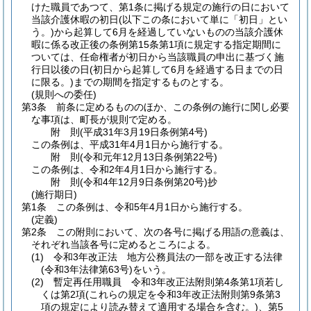
けた職員であつて、第1条に掲げる規定の施行の日において
当該介護休暇の初日
(以下この条において単に「初日」とい
う。)
から起算して6月を経過していないものの当該介護休
暇に係る改正後の条例第15条第1項に規定する指定期間に
ついては、任命権者が初日から当該職員の申出に基づく施
行日以後の日
(初日から起算して6月を経過する日までの日
に限る。)
までの期間を指定するものとする。
(規則への委任)
第3条
前条に定めるもののほか、この条例の施行に関し必要
な事項は、町長が規則で定める。
附
則
(平成31年3月19日
条例第4号)
この条例は、平成31年4月1日から施行する。
附
則
(令和元年12月13日
条例第22号)
この条例は、令和2年4月1日から施行する。
附
則
(令和4年12月9日
条例第20号)
抄
(施行期日)
第1条
この条例は、令和5年4月1日から施行する。
(定義)
第2条
この附則において、次の各号に掲げる用語の意義は、
それぞれ当該各号に定めるところによる。
(1)
令和3年改正法 地方公務員法の一部を改正する法律
(令和3年法律第63号)
をいう。
(2)
暫定再任用職員 令和3年改正法附則第4条第1項若し
くは第2項
(これらの規定を令和3年改正法附則第9条第3
項の規定により読み替えて適用する場合を含む。)
、第5