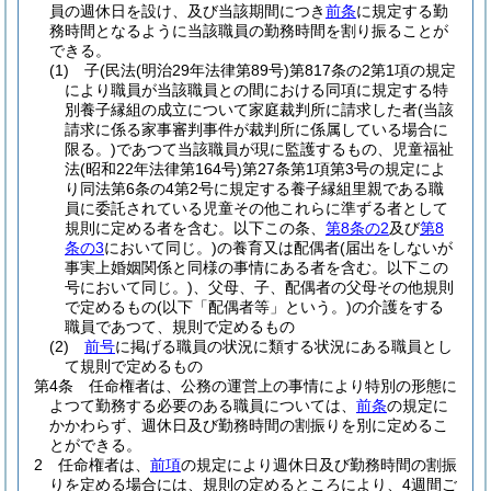
員の週休日を設け、及び当該期間につき
前条
に規定する勤
務時間となるように当該職員の勤務時間を割り振ることが
できる。
(1)
子
(民法
(明治29年法律第89号)
第817条の2第1項の規定
により職員が当該職員との間における同項に規定する特
別養子縁組の成立について家庭裁判所に請求した者
(当該
請求に係る家事審判事件が裁判所に係属している場合に
限る。)
であつて当該職員が現に監護するもの、児童福祉
法
(昭和22年法律第164号)
第27条第1項第3号の規定によ
り同法第6条の4第2号に規定する養子縁組里親である職
員に委託されている児童その他これらに準ずる者として
規則に定める者を含む。以下この条、
第8条の2
及び
第8
条の3
において同じ。)
の養育又は配偶者
(届出をしないが
事実上婚姻関係と同様の事情にある者を含む。以下この
号において同じ。)
、父母、子、配偶者の父母その他規則
で定めるもの
(以下「配偶者等」という。)
の介護をする
職員であつて、規則で定めるもの
(2)
前号
に掲げる職員の状況に類する状況にある職員とし
て規則で定めるもの
第4条
任命権者は、公務の運営上の事情により特別の形態に
よつて勤務する必要のある職員については、
前条
の規定に
かかわらず、週休日及び勤務時間の割振りを別に定めるこ
とができる。
2
任命権者は、
前項
の規定により週休日及び勤務時間の割振
りを定める場合には、規則の定めるところにより、4週間ご