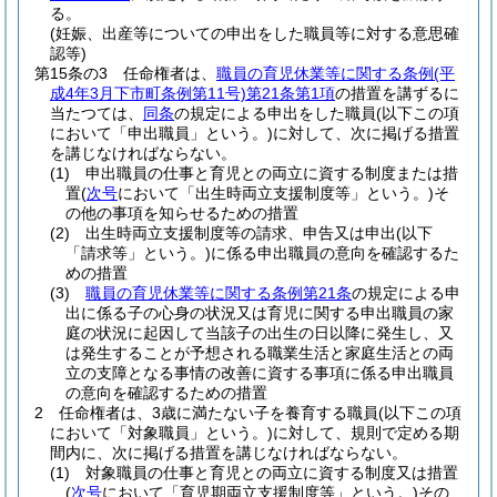
る。
(妊娠、出産等についての申出をした職員等に対する意思確
認等)
第15条の3
任命権者は、
職員の育児休業等に関する条例
(平
成4年3月下市町条例第11号)
第21条第1項
の措置を講ずるに
当たつては、
同条
の規定による申出をした職員
(以下この項
において「申出職員」という。)
に対して、次に掲げる措置
を講じなければならない。
(1)
申出職員の仕事と育児との両立に資する制度または措
置
(
次号
において「出生時両立支援制度等」という。)
そ
の他の事項を知らせるための措置
(2)
出生時両立支援制度等の請求、申告又は申出
(以下
「請求等」という。)
に係る申出職員の意向を確認するた
めの措置
(3)
職員の育児休業等に関する条例第21条
の規定による申
出に係る子の心身の状況又は育児に関する申出職員の家
庭の状況に起因して当該子の出生の日以降に発生し、又
は発生することが予想される職業生活と家庭生活との両
立の支障となる事情の改善に資する事項に係る申出職員
の意向を確認するための措置
2
任命権者は、3歳に満たない子を養育する職員
(以下この項
において「対象職員」という。)
に対して、規則で定める期
間内に、次に掲げる措置を講じなければならない。
(1)
対象職員の仕事と育児との両立に資する制度又は措置
(
次号
において「育児期両立支援制度等」という。)
その