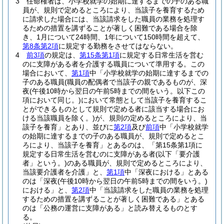
3
任命権者は、小学校就学の始期に達するまでの子のある職
員が、規則で定めるところにより、当該子を養育するため
に請求した場合には、当該請求をした職員の業務を処理す
るための措置を講ずることが著しく困難である場合を除
き、1月について24時間、1年について150時間を超えて、
第8条第2項
に規定する勤務をさせてはならない。
4
前3項
の規定は、
第15条第1項
に規定する日常生活を営む
のに支障がある者を介護する職員について準用する。
この
場合において、
第1項
中「小学校就学の始期に達するまでの
子のある職員
(職員の配偶者で当該子の親であるものが、深
夜
(午後10時から翌日の午前5時までの間をいう。以下この
項において同じ。)
において常態として当該子を養育するこ
とができるものとして規則で定める者に該当する場合にお
ける当該職員を除く。)
が、規則の定めるところにより、当
該子を養育」とあり、並びに
第2項
及び
前項
中「小学校就学
の始期に達するまでの子のある職員が、規則で定めるとこ
ろにより、当該子を養育」とあるのは、「第15条第1項に
規定する日常生活を営むのに支障がある者
(以下「要介護
者」という。)
のある職員が、規則で定めるところにより、
当該要介護者を介護」と、
第1項
中「深夜における」とある
のは「深夜
(午後10時から翌日の午前5時までの間をいう。)
における」と、
第2項
中「当該請求をした職員の業務を処理
するための措置を講ずることが著しく困難である」とある
のは「公務の運営に支障がある」と読み替えるものとす
る。