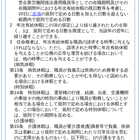
営企業労働関係法適用職員等としての在職期間及びその
在職期間中における年次有給休暇の残日数等を考慮し、
20日に
次項
の規則で定める日数を加えた日数を超えない
範囲内で規則で定める日数
2
年次有給休暇
(この項の規定により繰り越されたものを除
く。)
は、規則で定める日数を限度として、当該年の翌年に
繰り越すことができる。
3
任命権者は、年次有給休暇を職員の請求する時季に与えな
ければならない。
ただし、請求された時季に年次有給休暇
を与えることが公務の正常な運営を妨げる場合において
は、他の時季にこれを与えることができる。
(病気休暇)
第13条
病気休暇は、職員が負傷又は疾病のため療養する必
要があり、その勤務しないことがやむを得ないと認められ
る場合における休暇とする。
(特別休暇)
第14条
特別休暇は、選挙権の行使、結婚、出産、交通機関
の事故その他の特別の事由により職員が勤務しないことが
相当である場合として規則で定める場合における休暇とす
る。
この場合において、規則で定める特別休暇について
は、規則でその期間を定める。
(介護休暇)
第15条
介護休暇は、職員が要介護者
(配偶者等で負傷、疾病
又は老齢により規則で定める期間にわたり日常生活を営む
のに支障があるものをいう。以下同じ。)
の介護をするた