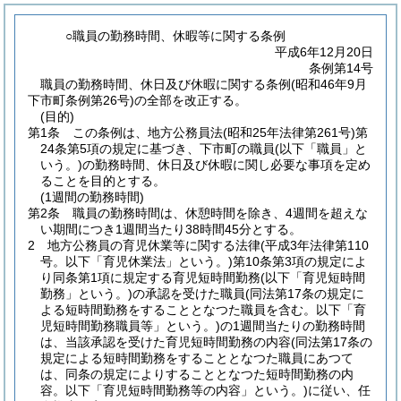
○職員の勤務時間、休暇等に関する条例
平成6年12月20日
条例第14号
職員の勤務時間、休日及び休暇に関する条例(昭和46年9月
下市町条例第26号)の全部を改正する。
(目的)
第1条
この条例は、地方公務員法
(昭和25年法律第261号)
第
24条第5項の規定に基づき、下市町の職員
(以下「職員」と
いう。)
の勤務時間、休日及び休暇に関し必要な事項を定め
ることを目的とする。
(1週間の勤務時間)
第2条
職員の勤務時間は、休憩時間を除き、4週間を超えな
い期間につき1週間当たり38時間45分とする。
2
地方公務員の育児休業等に関する法律
(平成3年法律第110
号。以下「育児休業法」という。)
第10条第3項の規定によ
り同条第1項に規定する育児短時間勤務
(以下「育児短時間
勤務」という。)
の承認を受けた職員
(同法第17条の規定に
よる短時間勤務をすることとなつた職員を含む。以下「育
児短時間勤務職員等」という。)
の1週間当たりの勤務時間
は、当該承認を受けた育児短時間勤務の内容
(同法第17条の
規定による短時間勤務をすることとなつた職員にあつて
は、同条の規定によりすることとなつた短時間勤務の内
容。以下「育児短時間勤務等の内容」という。)
に従い、任