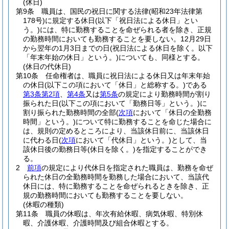
(休日)
第9条
職員は、国民の祝日に関する法律
(昭和23年法律第
178号)
に規定する休日
(以下「祝日法による休日」とい
う。)
には、特に勤務することを命ぜられる者を除き、正規
の勤務時間においても勤務することを要しない。
12月29日
から翌年の1月3日までの日
(祝日法による休日を除く。以下
「年末年始の休日」という。)
についても、同様とする。
(休日の代休日)
第10条
任命権者は、職員に祝日法による休日又は年末年始
の休日
(以下この項において「休日」と総称する。)
である
第3条第2項
、
第4条
又は
第5条
の規定により勤務時間が割り
振られた日
(以下この項において「勤務日等」という。)
に
割り振られた勤務時間の全部
(
次項
において「休日の全勤務
時間」という。)
について特に勤務することを命じた場合に
は、規則の定めるところにより、当該休日前に、当該休日
に代わる日
(
次項
において「代休日」という。)
として、当
該休日後の勤務日等
(休日を除く。)
を指定することができ
る。
2
前項
の規定により代休日を指定された職員は、勤務を命ぜ
られた休日の全勤務時間を勤務した場合において、当該代
休日には、特に勤務することを命ぜられるときを除き、正
規の勤務時間においても勤務することを要しない。
(休暇の種類)
第11条
職員の休暇は、年次有給休暇、病気休暇、特別休
暇、介護休暇、介護時間及び組合休暇とする。