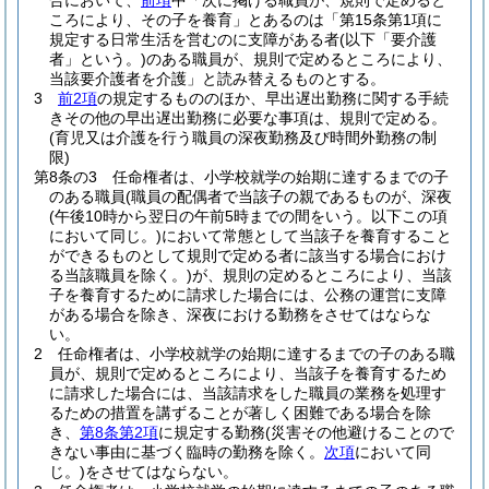
合において、
前項
中「次に掲げる職員が、規則で定めると
ころにより、その子を養育」とあるのは「第15条第1項に
規定する日常生活を営むのに支障がある者
(以下「要介護
者」という。)
のある職員が、規則で定めるところにより、
当該要介護者を介護」と読み替えるものとする。
3
前2項
の規定するもののほか、早出遅出勤務に関する手続
きその他の早出遅出勤務に必要な事項は、規則で定める。
(育児又は介護を行う職員の深夜勤務及び時間外勤務の制
限)
第8条の3
任命権者は、小学校就学の始期に達するまでの子
のある職員
(職員の配偶者で当該子の親であるものが、深夜
(午後10時から翌日の午前5時までの間をいう。以下この項
において同じ。)
において常態として当該子を養育すること
ができるものとして規則で定める者に該当する場合におけ
る当該職員を除く。)
が、規則の定めるところにより、当該
子を養育するために請求した場合には、公務の運営に支障
がある場合を除き、深夜における勤務をさせてはならな
い。
2
任命権者は、小学校就学の始期に達するまでの子のある職
員が、規則で定めるところにより、当該子を養育するため
に請求した場合には、当該請求をした職員の業務を処理す
るための措置を講ずることが著しく困難である場合を除
き、
第8条第2項
に規定する勤務
(災害その他避けることので
きない事由に基づく臨時の勤務を除く。
次項
において同
じ。)
をさせてはならない。