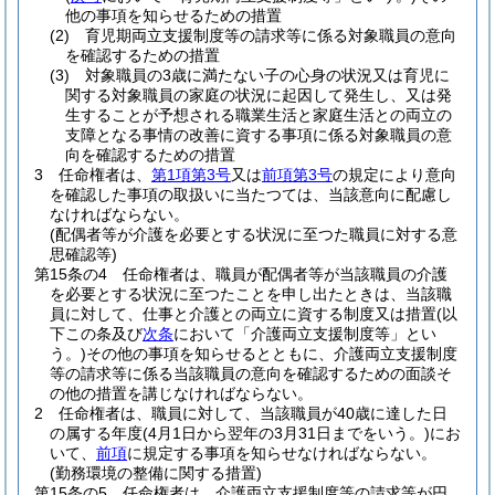
他の事項を知らせるための措置
(2)
育児期両立支援制度等の請求等に係る対象職員の意向
を確認するための措置
(3)
対象職員の3歳に満たない子の心身の状況又は育児に
関する対象職員の家庭の状況に起因して発生し、又は発
生することが予想される職業生活と家庭生活との両立の
支障となる事情の改善に資する事項に係る対象職員の意
向を確認するための措置
3
任命権者は、
第1項第3号
又は
前項第3号
の規定により意向
を確認した事項の取扱いに当たつては、当該意向に配慮し
なければならない。
(配偶者等が介護を必要とする状況に至つた職員に対する意
思確認等)
第15条の4
任命権者は、職員が配偶者等が当該職員の介護
を必要とする状況に至つたことを申し出たときは、当該職
員に対して、仕事と介護との両立に資する制度又は措置
(以
下この条及び
次条
において「介護両立支援制度等」とい
う。)
その他の事項を知らせるとともに、介護両立支援制度
等の請求等に係る当該職員の意向を確認するための面談そ
の他の措置を講じなければならない。
2
任命権者は、職員に対して、当該職員が40歳に達した日
の属する年度
(4月1日から翌年の3月31日までをいう。)
にお
いて、
前項
に規定する事項を知らせなければならない。
(勤務環境の整備に関する措置)
第15条の5
任命権者は、介護両立支援制度等の請求等が円