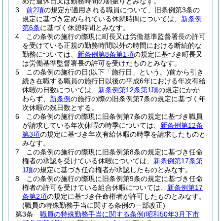
めた週休日又は勤務時間の割振りとみなす。
3
前2項
の規定が適用される職員について、旧条例第3条の
規定に基づき定められている休憩時間については、
新条例
第6条
に基づく休憩時間とみなす。
4
この条例の施行の際現に町長又は労働基準監督署長の許可
を受けている正規の勤務時間以外の時間における断続的な
勤務については、
新条例第8条第1項
の規定に基づき町長又
は労働基準監督署長の許可を受けたものとみなす。
5
この条例の施行の日
(以下「施行日」という。)
前から引き
続き在職する職員の施行日以後の平成6年における年次有給
休暇の日数については、
新条例第12条第1項
の規定にかか
わらず、
新条例
の施行の際の旧条例第7条の規定に基づく年
次休暇の残日数とする。
6
この条例の施行の際現に旧条例第7条の規定に基づき職員
が請求している年次休暇の時季については、
新条例第12条
第3項
の規定に基づき年次有給休暇の時季を請求したものと
みなす。
7
この条例の施行の際現に旧条例第8条の規定に基づき任命
権者の承認を受けている休暇については、
新条例第17条第
1項
の規定に基づき任命権者が承認したものとみなす。
8
この条例の施行の際現に旧条例第9条の規定に基づき任命
権者の許可を受けている組合休暇については、
新条例第17
条第2項
の規定に基づき任命権者が許可したものとみなす。
(職員の特殊勤務手当に関する条例の一部改正)
第3条
職員の特殊勤務手当に関する条例
(昭和50年3月下市