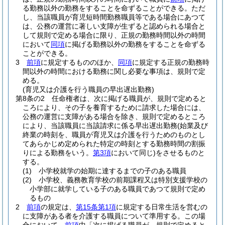
る勤務以外の勤務をすることを命ずることができる。
ただ
し、当該職員が育児短時間勤務職員等である場合にあつて
は、公務の運営に著しい支障が生ずると認められる場合と
して規則で定める場合に限り、正規の勤務時間以外の時間
において
同項
に掲げる勤務以外の勤務をすることを命ずる
ことができる。
3
前項
に規定するもののほか、
同項
に規定する正規の勤務時
間以外の時間における勤務に関し必要な事項は、規則で定
める。
(育児又は介護を行う職員の早出遅出勤務)
第8条の2
任命権者は、次に掲げる職員が、規則で定めると
ころにより、その子を養育するために請求した場合には、
公務の運営に支障がある場合を除き、規則で定めるところ
により、当該職員に当該請求に係る早出遅出勤務
(始業及び
終業の時刻を、職員が育児又は介護を行うためのものとし
てあらかじめ定められた特定の時刻とする勤務時間の割振
りによる勤務をいう。
第3項
において同じ)
をさせるものと
する。
(1)
小学校就学の始期に達するまでの子のある職員
(2)
小学校、義務教育学校の前期課程又は特別支援学校の
小学部に就学している子のある職員であつて規則で定め
るもの
2
前項
の規定は、
第15条第1項
に規定する日常生活を営むの
に支障がある者を介護する職員について準用する。
この場