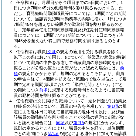
2
任命権者は、月曜日から金曜日までの5日間において、1
日につき7時間45分の勤務時間を割り振るものとする。
た
だし、育児短時間勤務職員等については、1週間ごとの期間
について、当該育児短時間勤務等の内容に従い、1日につき
7時間45分を超えない範囲内で勤務時間を割り振るものと
し、定年前再任用短時間勤務職員及び任期付短時間勤務職
員については、1週間ごとの期間について、1日につき7時
間45分を超えない範囲内で勤務時間を割り振るものとす
る。
3
任命権者は職員
(
次条
の規定の適用を受ける職員を除く。
以下この条において同じ。)
について、始業及び終業の時刻
について職員の申告を考慮して当該職員の勤務時間を割り
振ることが公務の運営に支障がないと認める場合には、
前
項
の規定にかかわらず、規則の定めるところにより、職員
の申告を経て、4週間を超えない範囲内で週を単位として規
則で定める期間
(事項において「単位期間」という。)
ごと
の期間につき
前条
に規定する勤務時間となるように当該職
員の勤務時間を割り振ることができる。
4
任命権者は次に掲げる職員について、週休日並びに始業及
び終業の時刻について、職員の申告を考慮して、
第1項
の規
定による週休日に加えて当該職員の週休日を設け、及び当
該職員の勤務時間を割り振ることが公務の運営に支障がな
いと認める場合には、
同項
及び
第2項
の規定にかかわらず、
規則の定めるところにより、職員の申告を経て、単位期間
ごとの期間につき
第1項
の規定による週休日に加えて当該職