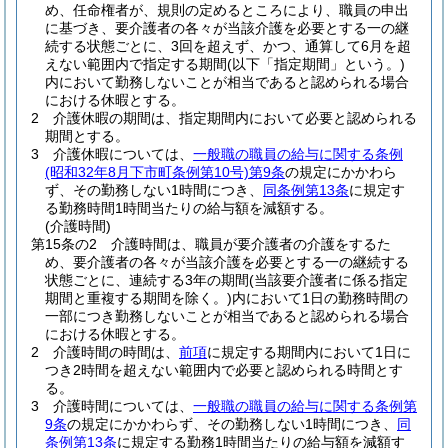
め、任命権者が、規則の定めるところにより、職員の申出
に基づき、要介護者の各々が当該介護を必要とする一の継
続する状態ごとに、3回を超えず、かつ、通算して6月を超
えない範囲内で指定する期間
(以下「指定期間」という。)
内において勤務しないことが相当であると認められる場合
における休暇とする。
2
介護休暇の期間は、指定期間内において必要と認められる
期間とする。
3
介護休暇については、
一般職の職員の給与に関する条例
(昭和32年8月下市町条例第10号)
第9条
の規定にかかわら
ず、その勤務しない1時間につき、
同条例第13条
に規定す
る勤務時間1時間当たりの給与額を減額する。
(介護時間)
第15条の2
介護時間は、職員が要介護者の介護をするた
め、要介護者の各々が当該介護を必要とする一の継続する
状態ごとに、連続する3年の期間
(当該要介護者に係る指定
期間と重複する期間を除く。)
内において1日の勤務時間の
一部につき勤務しないことが相当であると認められる場合
における休暇とする。
2
介護時間の時間は、
前項
に規定する期間内において1日に
つき2時間を超えない範囲内で必要と認められる時間とす
る。
3
介護時間については、
一般職の職員の給与に関する条例第
9条
の規定にかかわらず、その勤務しない1時間につき、
同
条例第13条
に規定する勤務1時間当たりの給与額を減額す