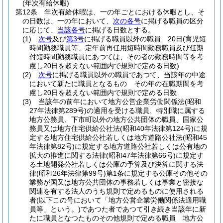
(年次有給休暇)
第12条
年次有給休暇は、一の年ごとにおける休暇とし、そ
の日数は、一の年において、
次の各号
に掲げる職員の区分
に応じて、
当該各号
に掲げる日数とする。
(1)
次号
及び
第3号
に掲げる職員以外の職員 20日
(育児短
時間勤務職員等、定年前再任用短時間勤務職員及び任期
付短時間勤務職員にあつては、その者の勤務時間等を考
慮し20日を超えない範囲内で規則で定める日数)
(2)
次号
に掲げる職員以外の職員であつて、当該年の中途
において新たに職員となるもの その年の在職期間を考
慮し20日を超えない範囲内で規則で定める日数
(3)
当該年の前年において地方公営企業労働関係法
(昭和
27年法律第289号)
の適用を受ける職員、特別職に属する
地方公務員、下市町以外の地方公共団体の職員、国家公
務員又は地方住宅供給公社法
(昭和40年法律第124号)
に規
定する地方住宅供給公社若しくは地方道路公社法
(昭和45
年法律第82号)
に規定する地方道路公社若しくは公有地の
拡大の推進に関する法律
(昭和47年法律第66号)
に規定す
る土地開発公社若しくは公庫の予算及び決算に関する法
律
(昭和26年法律第99号)
第1条に規定する公庫その他その
業務が国又は地方公共団体の事務若しくは事業と密接な
関連を有する法人のうち規則で定めるものに使用される
者
(以下この号において「地方公営企業労働関係法適用職
員等」という。)
であつた者であつて引き続き当該年に新
たに職員となつたものその他規則で定める職員 地方公