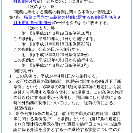
町条例第4号)
の一部を次のように改正する。
〔次のよう〕略
(職務に専念する義務の特例に関する条例の一部改正)
第4条
職務に専念する義務の特例に関する条例
(昭和46年9
月下市町条例第29号)
の一部を次のように改正する。
〔次のよう〕略
附
則
(平成11年3月19日
条例第18号)
この条例は、平成11年4月1日から施行する。
附
則
(平成11年6月18日
条例第22号)
この条例は、公布の日から施行する。
附
則
(平成13年3月23日
条例第6号)
この条例は、平成13年4月1日から施行する。
附
則
(平成14年3月27日
条例第3号)
(施行期日)
1
この条例は、平成14年4月1日から施行する。
2
改正後の職員の勤務時間、休暇等に関する条例
(以下「新
条例」という。)
第8条の2第2項
(同条第3項の規定により読
み替えて準用する場合を含む。)
の規定は、この条例の施行
の日以後にする請求から適用し、同日前にした請求による
時間外勤務の制限については、なお、従前の例による。
(経過措置)
3
新条例第15条の規定は、改正前の職員の勤務時間、休暇
等に関する条例
(以下「旧条例」という。)
第17条の規定に
より介護休暇の承認を受けた職員で施行日において当該承
認に係る介護を必要とする一の継続する状態についての介