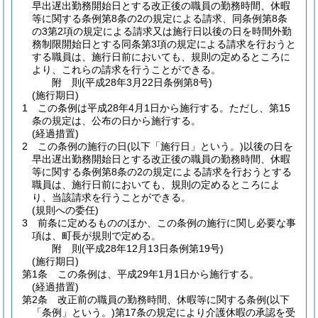
早出遅出勤務開始日とする改正後の職員の勤務時間、休暇
等に関する条例第8条の2の規定による請求、同条例第8条
の3第2項の規定による請求又は施行日以後の日を時間外勤
務制限開始日とする同条第3項の規定による請求を行おうと
する職員は、施行日前においても、規則の定めるところに
より、これらの請求を行うことができる。
附
則
(平成28年3月22日
条例第8号)
(施行期日)
1
この条例は平成28年4月1日から施行する。
ただし、第15
条の規定は、公布の日から施行する。
(経過措置)
2
この条例の施行の日
(以下「施行日」という。)
以後の日を
早出遅出勤務開始日とする改正後の職員の勤務時間、休暇
等に関する条例第8条の2の規定による請求を行おうとする
職員は、施行日前においても、規則の定めるところによ
り、当該請求を行うことができる。
(規則への委任)
3
前条に定めるもののほか、この条例の施行に関し必要な事
項は、町長が規則で定める。
附
則
(平成28年12月13日
条例第19号)
(施行期日)
第1条
この条例は、平成29年1月1日から施行する。
(経過措置)
第2条
改正前の職員の勤務時間、休暇等に関する条例
(以下
「条例」という。)
第17条の規定により介護休暇の承認を受