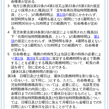
命権者が定める。
3
地方公務員法第22条の4第1項又は第22条の5第1項の規定
により採用された職員
(以下「定年前再任用短時間勤務職
員」という。)
の勤務時間は、
第1項
の規定にかかわらず、
休憩時間を除き、4週間を超えない期間につき1週間当たり
15時間30分から31時間までの範囲内で、任命権者が定め
る。
4
育児休業法第18条第1項の規定により採用された職員
(以
下「任期付短時間勤務職員」という。)
の勤務時間は、
第1
項
の規定にかかわらず、休憩時間を除き、4週間を超えない
期間につき1週間当たり31時間までの範囲内で、任命権者
が定める。
5
任命権者は、職務の特殊性又は当該公署の特殊の必要によ
り
第1項
、
第3項
又は
前項
に規定する勤務時間を超えて勤務
することを必要とする職員の勤務時間について、町長の承
認を得て、別に定めることができる。
(週休日及び勤務時間の割振り)
第3条
日曜日及び土曜日は、週休日
(勤務時間を割り振らな
い日をいう。以下同じ。)
とする。
ただし、任命権者は、育
児短時間勤務職員等については、必要に応じ、当該育児短
時間勤務等の内容に従い、これらの日に加えて月曜日から
金曜日までの5日間において週休日を設けるものとし、定年
前再任用短時間勤務職員及び任期付短時間勤務職員につい
ては、日曜日及び土曜日に加えて月曜日から金曜日までの5
日間において週休日を設けることができる。