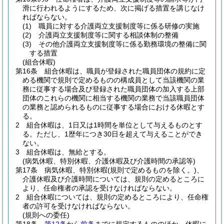
滑に行われるようにするため、次に掲げる措置を講じなけ
ればならない。
(1)
職員に対する介護両立支援制度等に係る研修の実施
(2)
介護両立支援制度等に関する相談体制の整備
(3)
その他介護両立支援制度等に係る勤務環境の整備に関
する措置
(組合休暇)
第16条
組合休暇は、職員が登録された職員団体の規約に定
める機関で規則で定めるものの構成員として当該機関の業
務に従事する場合及び登録された職員団体の加入する上部
団体のこれらの機関に相当する機関の業務で当該職員団体
の業務と認められるものに従事する場合における休暇とす
る。
2
組合休暇は、1日又は1時間を単位として与えるものとす
る。
ただし、1歴年につき30日を超えて与えることができ
ない。
3
組合休暇は、無給とする。
(病気休暇、特別休暇、介護休暇及び介護時間の承認等)
第17条
病気休暇、特別休暇
(規則で定めるものを除く。)
、
介護休暇及び介護時間については、規則の定めるところに
より、任命権者の承認を受けなければならない。
2
組合休暇については、規則の定めるところにより、任命権
者の許可を受けなければならない。
(規則への委任)