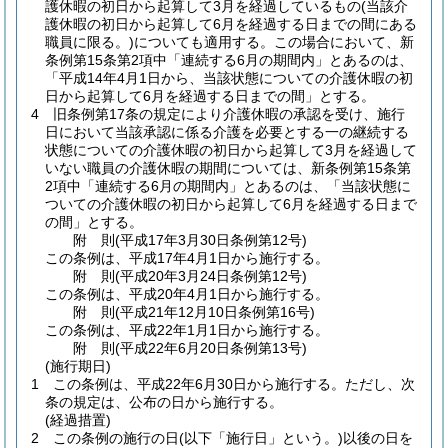
護休暇の初日から起算して3月を経過しているもの
(当該介
護休暇の初日から起算して6月を経過する日までの間にある
職員に限る。)
についても適用する。
この場合において、新
条例第15条第2項中「連続する6月の期間内」とあるのは、
「平成14年4月1日から、当該状態についての介護休暇の初
日から起算して6月を経過する日までの間」とする。
4
旧条例第17条の規定により介護休暇の承認を受け、施行
日において当該承認に係る介護を必要とする一の継続する
状態についての介護休暇の初日から起算して3月を経過して
いない職員の介護休暇の期間については、新条例第15条第
2項中「連続する6月の期間内」とあるのは、「当該状態に
ついての介護休暇の初日から起算して6月を経過する日まで
の間」とする。
附
則
(平成17年3月30日
条例第12号)
この条例は、平成17年4月1日から施行する。
附
則
(平成20年3月24日
条例第12号)
この条例は、平成20年4月1日から施行する。
附
則
(平成21年12月10日
条例第16号)
この条例は、平成22年1月1日から施行する。
附
則
(平成22年6月20日
条例第13号)
(施行期日)
1
この条例は、平成22年6月30日から施行する。
ただし、次
条の規定は、公布の日から施行する。
(経過措置)
2
この条例の施行の日
(以下「施行日」という。)
以後の日を