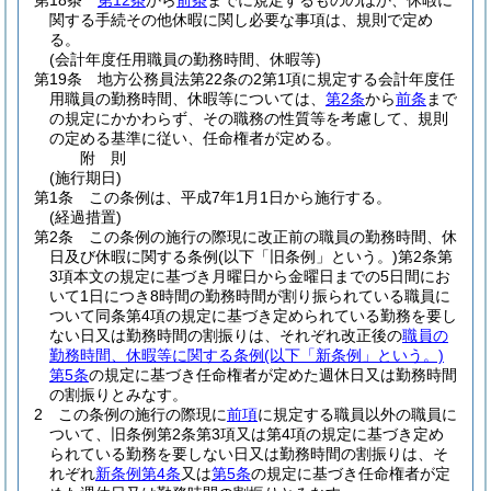
第18条
第12条
から
前条
までに規定するもののほか、休暇に
関する手続その他休暇に関し必要な事項は、規則で定め
る。
(会計年度任用職員の勤務時間、休暇等)
第19条
地方公務員法第22条の2第1項に規定する会計年度任
用職員の勤務時間、休暇等については、
第2条
から
前条
まで
の規定にかかわらず、その職務の性質等を考慮して、規則
の定める基準に従い、任命権者が定める。
附
則
(施行期日)
第1条
この条例は、平成7年1月1日から施行する。
(経過措置)
第2条
この条例の施行の際現に改正前の職員の勤務時間、休
日及び休暇に関する条例
(以下「旧条例」という。)
第2条第
3項本文の規定に基づき月曜日から金曜日までの5日間にお
いて1日につき8時間の勤務時間が割り振られている職員に
ついて同条第4項の規定に基づき定められている勤務を要し
ない日又は勤務時間の割振りは、それぞれ改正後の
職員の
勤務時間、休暇等に関する条例
(以下「新条例」という。)
第5条
の規定に基づき任命権者が定めた週休日又は勤務時間
の割振りとみなす。
2
この条例の施行の際現に
前項
に規定する職員以外の職員に
ついて、旧条例第2条第3項又は第4項の規定に基づき定め
られている勤務を要しない日又は勤務時間の割振りは、そ
れぞれ
新条例第4条
又は
第5条
の規定に基づき任命権者が定