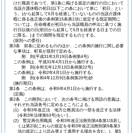
けた職員であつて、第1条に掲げる規定の施行の日において
当該介護休暇の初日
(以下この条において単に「初日」とい
う。)
から起算して6月を経過していないものの当該介護休
暇に係る改正後の条例第15条第1項に規定する指定期間に
ついては、任命権者が初日から当該職員の申出に基づく施
行日以後の日
(初日から起算して6月を経過する日までの日
に限る。)
までの期間を指定するものとする。
(規則への委任)
第3条
前条に定めるもののほか、この条例の施行に関し必要
な事項は、町長が規則で定める。
附
則
(平成31年3月19日
条例第4号)
この条例は、平成31年4月1日から施行する。
附
則
(令和元年12月13日
条例第22号)
この条例は、令和2年4月1日から施行する。
附
則
(令和4年12月9日
条例第20号)
抄
(施行期日)
第1条
この条例は、令和5年4月1日から施行する。
(定義)
第2条
この附則において、次の各号に掲げる用語の意義は、
それぞれ当該各号に定めるところによる。
(1)
令和3年改正法 地方公務員法の一部を改正する法律
(令和3年法律第63号)
をいう。
(2)
暫定再任用職員 令和3年改正法附則第4条第1項若し
くは第2項
(これらの規定を令和3年改正法附則第9条第3
項の規定により読み替えて適用する場合を含む。)
、第5