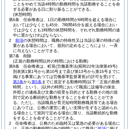
ことをやめて当該4時間の勤務時間を当該勤務することを命
ずる必要がある日に割り振ることができる。
(休憩時間)
第6条
任命権者は、1日の勤務時間が6時間を超える場合に
おいては少なくとも45分、7時間45分を超える場合におい
ては少なくとも1時間の休憩時間を、それぞれ勤務時間の途
中に置かなければならない。
2
前項
の休憩時間は、職務の特殊性又は当該公署の特殊の必
要がある場合において、規則の定めるところにより、一斉
に与えないことができる。
第7条
削除
(正規の勤務時間以外の時間における勤務)
第8条
任命権者は、町長
(労働基準法
(昭和22年法律第49号)
別表第1第1号から第10号まで及び第13号から第15号までに
掲げる事業にあつては労働基準監督署長)
の許可を受けて、
第2条
から
第5条
までに規定する勤務時間
(以下「正規の勤務
時間」という。)
以外の時間において職員に設備等の保全、
外部との連絡及び文書の収受を目的とする勤務その他の規
則で定める断続的な勤務をすることを命ずることができ
る。
ただし、当該職員が育児短時間勤務職員等である場合
にあつては、公務の運営に著しい支障が生ずると認められ
る場合として規則で定める場合に限り、当該断続的な勤務
をすることを命ずることができる。
2
任命権者は、公務のため臨時又は緊急の必要がある場合に
は、正規の勤務時間以外の時間において職員に
前項
に掲げ