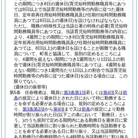
との期間につき8日の週休日
(育児短時間勤務職員等にあつ
ては8日以上で当該育児短時間勤務等の内容に従つた週休
日、定年前再任用短時間勤務職員及び任期付短時間勤務職
員にあつては8日以上の週休日)
を設けなければならない。
ただし、職務の特殊性又は当該公署の特殊の必要
(育児短時
間勤務職員等にあつては、当該育児短時間勤務等の内容)
に
より、4週間ごとの期間につき8日
(育児短時間勤務職員等、
定年前再任用短時間勤務職員及び任期付短時間勤務職員に
あつては、8日以上)
の週休日を設けることが困難である職
員について、町長と協議して、規則の定めるところによ
り、4週間を超えない期間につき1週間当たり1日以上の割
合で週休日
(育児短時間勤務職員等にあつては、4週間を超
えない期間につき1週間当たり1日以上の割合で当該育児短
時間勤務等の内容に従つた週休日)
を設ける場合には、この
限りでない。
(週休日の振替等)
第5条
任命権者は、職員に
第3条第1項
若しくは
第4項
又は
前
条
の規定により週休日とされた日において特に勤務するこ
とを命ずる必要がある場合には、規則の定めるところによ
り、
第3条第2項
から
第4項
まで又は
前条
の規定により勤務
時間が割り振られた日
(以下この条において「勤務日」とい
う。)
のうち規則で定める期間内にある勤務日を週休日に変
更して当該勤務日に割り振られた勤務時間を当該勤務する
ことを命ずる必要がある日に割り振り、又は当該期間内に
ある勤務日の勤務時間のうち4時間を当該勤務日に割り振る