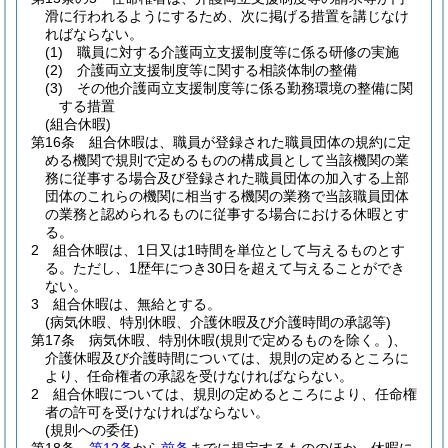
滑に行われるようにするため、次に掲げる措置を講じなけ
ればならない。
(1)
職員に対する介護両立支援制度等に係る研修の実施
(2)
介護両立支援制度等に関する相談体制の整備
(3)
その他介護両立支援制度等に係る勤務環境の整備に関
する措置
(組合休暇)
第16条
組合休暇は、職員が登録された職員団体の規約に定
める機関で規則で定めるものの構成員として当該機関の業
務に従事する場合及び登録された職員団体の加入する上部
団体のこれらの機関に相当する機関の業務で当該職員団体
の業務と認められるものに従事する場合における休暇とす
る。
2
組合休暇は、1日又は1時間を単位として与えるものとす
る。
ただし、1歴年につき30日を超えて与えることができ
ない。
3
組合休暇は、無給とする。
(病気休暇、特別休暇、介護休暇及び介護時間の承認等)
第17条
病気休暇、特別休暇
(規則で定めるものを除く。)
、
介護休暇及び介護時間については、規則の定めるところに
より、任命権者の承認を受けなければならない。
2
組合休暇については、規則の定めるところにより、任命権
者の許可を受けなければならない。
(規則への委任)