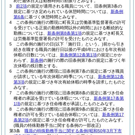
めた週休日又は勤務時間の割振りとみなす。
3
前2項
の規定が適用される職員について、旧条例第3条の
規定に基づき定められている休憩時間については、
新条例
第6条
に基づく休憩時間とみなす。
4
この条例の施行の際現に町長又は労働基準監督署長の許可
を受けている正規の勤務時間以外の時間における断続的な
勤務については、
新条例第8条第1項
の規定に基づき町長又
は労働基準監督署長の許可を受けたものとみなす。
5
この条例の施行の日
(以下「施行日」という。)
前から引き
続き在職する職員の施行日以後の平成6年における年次有給
休暇の日数については、
新条例第12条第1項
の規定にかか
わらず、
新条例
の施行の際の旧条例第7条の規定に基づく年
次休暇の残日数とする。
6
この条例の施行の際現に旧条例第7条の規定に基づき職員
が請求している年次休暇の時季については、
新条例第12条
第3項
の規定に基づき年次有給休暇の時季を請求したものと
みなす。
7
この条例の施行の際現に旧条例第8条の規定に基づき任命
権者の承認を受けている休暇については、
新条例第17条第
1項
の規定に基づき任命権者が承認したものとみなす。
8
この条例の施行の際現に旧条例第9条の規定に基づき任命
権者の許可を受けている組合休暇については、
新条例第17
条第2項
の規定に基づき任命権者が許可したものとみなす。
(職員の特殊勤務手当に関する条例の一部改正)
第3条
職員の特殊勤務手当に関する条例
(昭和50年3月下市