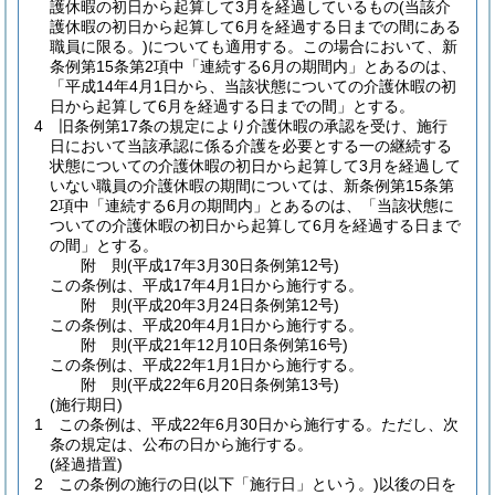
護休暇の初日から起算して3月を経過しているもの
(当該介
護休暇の初日から起算して6月を経過する日までの間にある
職員に限る。)
についても適用する。
この場合において、新
条例第15条第2項中「連続する6月の期間内」とあるのは、
「平成14年4月1日から、当該状態についての介護休暇の初
日から起算して6月を経過する日までの間」とする。
4
旧条例第17条の規定により介護休暇の承認を受け、施行
日において当該承認に係る介護を必要とする一の継続する
状態についての介護休暇の初日から起算して3月を経過して
いない職員の介護休暇の期間については、新条例第15条第
2項中「連続する6月の期間内」とあるのは、「当該状態に
ついての介護休暇の初日から起算して6月を経過する日まで
の間」とする。
附
則
(平成17年3月30日
条例第12号)
この条例は、平成17年4月1日から施行する。
附
則
(平成20年3月24日
条例第12号)
この条例は、平成20年4月1日から施行する。
附
則
(平成21年12月10日
条例第16号)
この条例は、平成22年1月1日から施行する。
附
則
(平成22年6月20日
条例第13号)
(施行期日)
1
この条例は、平成22年6月30日から施行する。
ただし、次
条の規定は、公布の日から施行する。
(経過措置)
2
この条例の施行の日
(以下「施行日」という。)
以後の日を