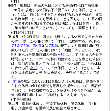
(休日)
第9条
職員は、国民の祝日に関する法律
(昭和23年法律第
178号)
に規定する休日
(以下「祝日法による休日」とい
う。)
には、特に勤務することを命ぜられる者を除き、正規
の勤務時間においても勤務することを要しない。
12月29日
から翌年の1月3日までの日
(祝日法による休日を除く。以下
「年末年始の休日」という。)
についても、同様とする。
(休日の代休日)
第10条
任命権者は、職員に祝日法による休日又は年末年始
の休日
(以下この項において「休日」と総称する。)
である
第3条第2項
、
第4条
又は
第5条
の規定により勤務時間が割り
振られた日
(以下この項において「勤務日等」という。)
に
割り振られた勤務時間の全部
(
次項
において「休日の全勤務
時間」という。)
について特に勤務することを命じた場合に
は、規則の定めるところにより、当該休日前に、当該休日
に代わる日
(
次項
において「代休日」という。)
として、当
該休日後の勤務日等
(休日を除く。)
を指定することができ
る。
2
前項
の規定により代休日を指定された職員は、勤務を命ぜ
られた休日の全勤務時間を勤務した場合において、当該代
休日には、特に勤務することを命ぜられるときを除き、正
規の勤務時間においても勤務することを要しない。
(休暇の種類)
第11条
職員の休暇は、年次有給休暇、病気休暇、特別休
暇、介護休暇、介護時間及び組合休暇とする。