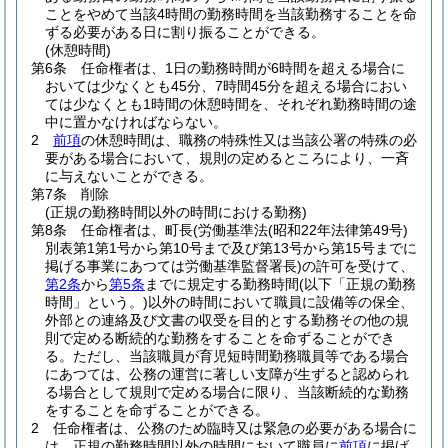
ことをやめて当該4時間の勤務時間を当該勤務することを命
ずる必要がある日に割り振ることができる。
(休憩時間)
第6条
任命権者は、1日の勤務時間が6時間を超える場合に
おいては少なくとも45分、7時間45分を超える場合におい
ては少なくとも1時間の休憩時間を、それぞれ勤務時間の途
中に置かなければならない。
2
前項
の休憩時間は、職務の特殊性又は当該公署の特殊の必
要がある場合において、規則の定めるところにより、一斉
に与えないことができる。
第7条
削除
(正規の勤務時間以外の時間における勤務)
第8条
任命権者は、町長
(労働基準法
(昭和22年法律第49号)
別表第1第1号から第10号まで及び第13号から第15号までに
掲げる事業にあつては労働基準監督署長)
の許可を受けて、
第2条
から
第5条
までに規定する勤務時間
(以下「正規の勤務
時間」という。)
以外の時間において職員に設備等の保全、
外部との連絡及び文書の収受を目的とする勤務その他の規
則で定める断続的な勤務をすることを命ずることができ
る。
ただし、当該職員が育児短時間勤務職員等である場合
にあつては、公務の運営に著しい支障が生ずると認められ
る場合として規則で定める場合に限り、当該断続的な勤務
をすることを命ずることができる。
2
任命権者は、公務のため臨時又は緊急の必要がある場合に
は、正規の勤務時間以外の時間において職員に
前項
に掲げ