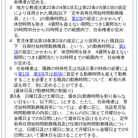
命権者が定める。
3
地方公務員法第22条の4第1項又は第22条の5第1項の規定
により採用された職員
(以下「定年前再任用短時間勤務職
員」という。)
の勤務時間は、
第1項
の規定にかかわらず、
休憩時間を除き、4週間を超えない期間につき1週間当たり
15時間30分から31時間までの範囲内で、任命権者が定め
る。
4
育児休業法第18条第1項の規定により採用された職員
(以
下「任期付短時間勤務職員」という。)
の勤務時間は、
第1
項
の規定にかかわらず、休憩時間を除き、4週間を超えない
期間につき1週間当たり31時間までの範囲内で、任命権者
が定める。
5
任命権者は、職務の特殊性又は当該公署の特殊の必要によ
り
第1項
、
第3項
又は
前項
に規定する勤務時間を超えて勤務
することを必要とする職員の勤務時間について、町長の承
認を得て、別に定めることができる。
(週休日及び勤務時間の割振り)
第3条
日曜日及び土曜日は、週休日
(勤務時間を割り振らな
い日をいう。以下同じ。)
とする。
ただし、任命権者は、育
児短時間勤務職員等については、必要に応じ、当該育児短
時間勤務等の内容に従い、これらの日に加えて月曜日から
金曜日までの5日間において週休日を設けるものとし、定年
前再任用短時間勤務職員及び任期付短時間勤務職員につい
ては、日曜日及び土曜日に加えて月曜日から金曜日までの5
日間において週休日を設けることができる。