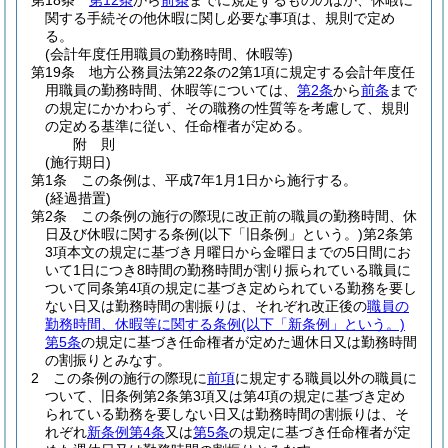
第18条
第12条
から
前条
までに規定するもののほか、休暇に
関する手続その他休暇に関し必要な事項は、規則で定め
る。
(会計年度任用職員の勤務時間、休暇等)
第19条
地方公務員法第22条の2第1項に規定する会計年度任
用職員の勤務時間、休暇等については、
第2条
から
前条
まで
の規定にかかわらず、その職務の性質等を考慮して、規則
の定める基準に従い、任命権者が定める。
附
則
(施行期日)
第1条
この条例は、平成7年1月1日から施行する。
(経過措置)
第2条
この条例の施行の際現に改正前の職員の勤務時間、休
日及び休暇に関する条例
(以下「旧条例」という。)
第2条第
3項本文の規定に基づき月曜日から金曜日までの5日間にお
いて1日につき8時間の勤務時間が割り振られている職員に
ついて同条第4項の規定に基づき定められている勤務を要し
ない日又は勤務時間の割振りは、それぞれ改正後の
職員の
勤務時間、休暇等に関する条例
(以下「新条例」という。)
第5条
の規定に基づき任命権者が定めた週休日又は勤務時間
の割振りとみなす。
2
この条例の施行の際現に
前項
に規定する職員以外の職員に
ついて、旧条例第2条第3項又は第4項の規定に基づき定め
られている勤務を要しない日又は勤務時間の割振りは、そ
れぞれ
新条例第4条
又は
第5条
の規定に基づき任命権者が定