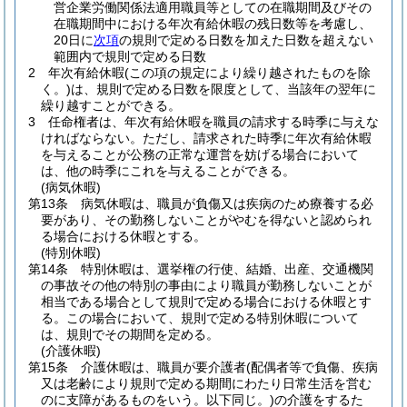
営企業労働関係法適用職員等としての在職期間及びその
在職期間中における年次有給休暇の残日数等を考慮し、
20日に
次項
の規則で定める日数を加えた日数を超えない
範囲内で規則で定める日数
2
年次有給休暇
(この項の規定により繰り越されたものを除
く。)
は、規則で定める日数を限度として、当該年の翌年に
繰り越すことができる。
3
任命権者は、年次有給休暇を職員の請求する時季に与えな
ければならない。
ただし、請求された時季に年次有給休暇
を与えることが公務の正常な運営を妨げる場合において
は、他の時季にこれを与えることができる。
(病気休暇)
第13条
病気休暇は、職員が負傷又は疾病のため療養する必
要があり、その勤務しないことがやむを得ないと認められ
る場合における休暇とする。
(特別休暇)
第14条
特別休暇は、選挙権の行使、結婚、出産、交通機関
の事故その他の特別の事由により職員が勤務しないことが
相当である場合として規則で定める場合における休暇とす
る。
この場合において、規則で定める特別休暇について
は、規則でその期間を定める。
(介護休暇)
第15条
介護休暇は、職員が要介護者
(配偶者等で負傷、疾病
又は老齢により規則で定める期間にわたり日常生活を営む
のに支障があるものをいう。以下同じ。)
の介護をするた