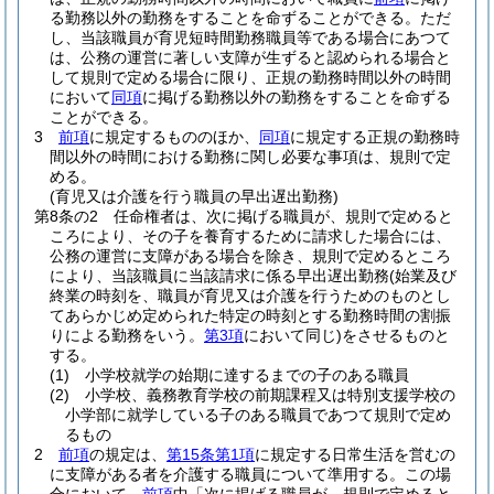
る勤務以外の勤務をすることを命ずることができる。
ただ
し、当該職員が育児短時間勤務職員等である場合にあつて
は、公務の運営に著しい支障が生ずると認められる場合と
して規則で定める場合に限り、正規の勤務時間以外の時間
において
同項
に掲げる勤務以外の勤務をすることを命ずる
ことができる。
3
前項
に規定するもののほか、
同項
に規定する正規の勤務時
間以外の時間における勤務に関し必要な事項は、規則で定
める。
(育児又は介護を行う職員の早出遅出勤務)
第8条の2
任命権者は、次に掲げる職員が、規則で定めると
ころにより、その子を養育するために請求した場合には、
公務の運営に支障がある場合を除き、規則で定めるところ
により、当該職員に当該請求に係る早出遅出勤務
(始業及び
終業の時刻を、職員が育児又は介護を行うためのものとし
てあらかじめ定められた特定の時刻とする勤務時間の割振
りによる勤務をいう。
第3項
において同じ)
をさせるものと
する。
(1)
小学校就学の始期に達するまでの子のある職員
(2)
小学校、義務教育学校の前期課程又は特別支援学校の
小学部に就学している子のある職員であつて規則で定め
るもの
2
前項
の規定は、
第15条第1項
に規定する日常生活を営むの
に支障がある者を介護する職員について準用する。
この場