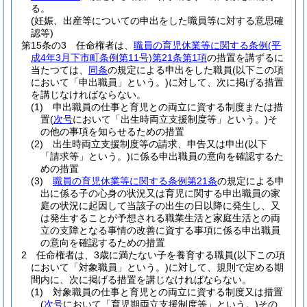
る。
(妊娠、出産等についての申出をした職員等に対する意思確
認等)
第15条の3
任命権者は、
職員の育児休業等に関する条例
(平
成4年3月下市町条例第11号)
第21条第1項
の措置を講ずるに
当たつては、
同条
の規定による申出をした職員
(以下この項
において「申出職員」という。)
に対して、次に掲げる措置
を講じなければならない。
(1)
申出職員の仕事と育児との両立に資する制度または措
置
(
次号
において「出生時両立支援制度等」という。)
そ
の他の事項を知らせるための措置
(2)
出生時両立支援制度等の請求、申告又は申出
(以下
「請求等」という。)
に係る申出職員の意向を確認するた
めの措置
(3)
職員の育児休業等に関する条例第21条
の規定による申
出に係る子の心身の状況又は育児に関する申出職員の家
庭の状況に起因して当該子の出生の日以降に発生し、又
は発生することが予想される職業生活と家庭生活との両
立の支障となる事情の改善に資する事項に係る申出職員
の意向を確認するための措置
2
任命権者は、3歳に満たない子を養育する職員
(以下この項
において「対象職員」という。)
に対して、規則で定める期
間内に、次に掲げる措置を講じなければならない。
(1)
対象職員の仕事と育児との両立に資する制度又は措置
(
次号
において「育児期両立支援制度等」という。)
その