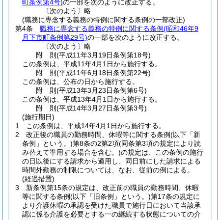
町条例第4号)
の一部を次のように改正する。
〔次のよう〕略
(職務に専念する義務の特例に関する条例の一部改正)
第4条
職務に専念する義務の特例に関する条例
(昭和46年9
月下市町条例第29号)
の一部を次のように改正する。
〔次のよう〕略
附
則
(平成11年3月19日
条例第18号)
この条例は、平成11年4月1日から施行する。
附
則
(平成11年6月18日
条例第22号)
この条例は、公布の日から施行する。
附
則
(平成13年3月23日
条例第6号)
この条例は、平成13年4月1日から施行する。
附
則
(平成14年3月27日
条例第3号)
(施行期日)
1
この条例は、平成14年4月1日から施行する。
2
改正後の職員の勤務時間、休暇等に関する条例
(以下「新
条例」という。)
第8条の2第2項
(同条第3項の規定により読
み替えて準用する場合を含む。)
の規定は、この条例の施行
の日以後にする請求から適用し、同日前にした請求による
時間外勤務の制限については、なお、従前の例による。
(経過措置)
3
新条例第15条の規定は、改正前の職員の勤務時間、休暇
等に関する条例
(以下「旧条例」という。)
第17条の規定に
より介護休暇の承認を受けた職員で施行日において当該承
認に係る介護を必要とする一の継続する状態についての介