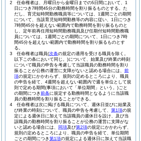
2
任命権者は、月曜日から金曜日までの5日間において、1
日につき7時間45分の勤務時間を割り振るものとする。
た
だし、育児短時間勤務職員等については、1週間ごとの期間
について、当該育児短時間勤務等の内容に従い、1日につき
7時間45分を超えない範囲内で勤務時間を割り振るものと
し、定年前再任用短時間勤務職員及び任期付短時間勤務職
員については、1週間ごとの期間について、1日につき7時
間45分を超えない範囲内で勤務時間を割り振るものとす
る。
3
任命権者は職員
(
次条
の規定の適用を受ける職員を除く。
以下この条において同じ。)
について、始業及び終業の時刻
について職員の申告を考慮して当該職員の勤務時間を割り
振ることが公務の運営に支障がないと認める場合には、
前
項
の規定にかかわらず、規則の定めるところにより、職員
の申告を経て、4週間を超えない範囲内で週を単位として規
則で定める期間
(事項において「単位期間」という。)
ごと
の期間につき
前条
に規定する勤務時間となるように当該職
員の勤務時間を割り振ることができる。
4
任命権者は次に掲げる職員について、週休日並びに始業及
び終業の時刻について、職員の申告を考慮して、
第1項
の規
定による週休日に加えて当該職員の週休日を設け、及び当
該職員の勤務時間を割り振ることが公務の運営に支障がな
いと認める場合には、
同項
及び
第2項
の規定にかかわらず、
規則の定めるところにより、職員の申告を経て、単位期間
ごとの期間につき
第1項
の規定による週休日に加えて当該職