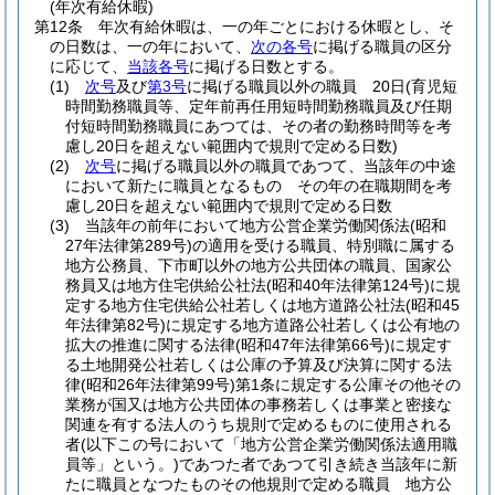
(年次有給休暇)
第12条
年次有給休暇は、一の年ごとにおける休暇とし、そ
の日数は、一の年において、
次の各号
に掲げる職員の区分
に応じて、
当該各号
に掲げる日数とする。
(1)
次号
及び
第3号
に掲げる職員以外の職員 20日
(育児短
時間勤務職員等、定年前再任用短時間勤務職員及び任期
付短時間勤務職員にあつては、その者の勤務時間等を考
慮し20日を超えない範囲内で規則で定める日数)
(2)
次号
に掲げる職員以外の職員であつて、当該年の中途
において新たに職員となるもの その年の在職期間を考
慮し20日を超えない範囲内で規則で定める日数
(3)
当該年の前年において地方公営企業労働関係法
(昭和
27年法律第289号)
の適用を受ける職員、特別職に属する
地方公務員、下市町以外の地方公共団体の職員、国家公
務員又は地方住宅供給公社法
(昭和40年法律第124号)
に規
定する地方住宅供給公社若しくは地方道路公社法
(昭和45
年法律第82号)
に規定する地方道路公社若しくは公有地の
拡大の推進に関する法律
(昭和47年法律第66号)
に規定す
る土地開発公社若しくは公庫の予算及び決算に関する法
律
(昭和26年法律第99号)
第1条に規定する公庫その他その
業務が国又は地方公共団体の事務若しくは事業と密接な
関連を有する法人のうち規則で定めるものに使用される
者
(以下この号において「地方公営企業労働関係法適用職
員等」という。)
であつた者であつて引き続き当該年に新
たに職員となつたものその他規則で定める職員 地方公