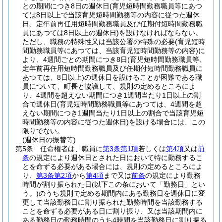
との期間につき8日の週休日
(育児短時間勤務職員等にあつ
ては8日以上で当該育児短時間勤務等の内容に従つた週休
日、定年前再任用短時間勤務職員及び任期付短時間勤務職
員にあつては8日以上の週休日)
を設けなければならない。
ただし、職務の特殊性又は当該公署の特殊の必要
(育児短時
間勤務職員等にあつては、当該育児短時間勤務等の内容)
に
より、4週間ごとの期間につき8日
(育児短時間勤務職員等、
定年前再任用短時間勤務職員及び任期付短時間勤務職員に
あつては、8日以上)
の週休日を設けることが困難である職
員について、町長と協議して、規則の定めるところによ
り、4週間を超えない期間につき1週間当たり1日以上の割
合で週休日
(育児短時間勤務職員等にあつては、4週間を超
えない期間につき1週間当たり1日以上の割合で当該育児短
時間勤務等の内容に従つた週休日)
を設ける場合には、この
限りでない。
(週休日の振替等)
第5条
任命権者は、職員に
第3条第1項
若しくは
第4項
又は
前
条
の規定により週休日とされた日において特に勤務するこ
とを命ずる必要がある場合には、規則の定めるところによ
り、
第3条第2項
から
第4項
まで又は
前条
の規定により勤務
時間が割り振られた日
(以下この条において「勤務日」とい
う。)
のうち規則で定める期間内にある勤務日を週休日に変
更して当該勤務日に割り振られた勤務時間を当該勤務する
ことを命ずる必要がある日に割り振り、又は当該期間内に
ある勤務日の勤務時間のうち4時間を当該勤務日に割り振る