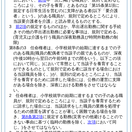
合において、
前項
中「次に掲げる職員が、規則で定めると
ころにより、その子を養育」とあるのは「第15条第1項に
規定する日常生活を営むのに支障がある者
(以下「要介護
者」という。)
のある職員が、規則で定めるところにより、
当該要介護者を介護」と読み替えるものとする。
3
前2項
の規定するもののほか、早出遅出勤務に関する手続
きその他の早出遅出勤務に必要な事項は、規則で定める。
(育児又は介護を行う職員の深夜勤務及び時間外勤務の制
限)
第8条の3
任命権者は、小学校就学の始期に達するまでの子
のある職員
(職員の配偶者で当該子の親であるものが、深夜
(午後10時から翌日の午前5時までの間をいう。以下この項
において同じ。)
において常態として当該子を養育すること
ができるものとして規則で定める者に該当する場合におけ
る当該職員を除く。)
が、規則の定めるところにより、当該
子を養育するために請求した場合には、公務の運営に支障
がある場合を除き、深夜における勤務をさせてはならな
い。
2
任命権者は、小学校就学の始期に達するまでの子のある職
員が、規則で定めるところにより、当該子を養育するため
に請求した場合には、当該請求をした職員の業務を処理す
るための措置を講ずることが著しく困難である場合を除
き、
第8条第2項
に規定する勤務
(災害その他避けることので
きない事由に基づく臨時の勤務を除く。
次項
において同
じ。)
をさせてはならない。