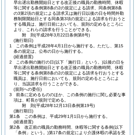
早出遅出勤務開始日とする改正後の職員の勤務時間、休暇
等に関する条例第8条の2の規定による請求、同条例第8条
の3第2項の規定による請求又は施行日以後の日を時間外勤
務制限開始日とする同条第3項の規定による請求を行おうと
する職員は、施行日前においても、規則の定めるところに
より、これらの請求を行うことができる。
附
則
(平成28年3月22日
条例第8号)
(施行期日)
1
この条例は平成28年4月1日から施行する。
ただし、第15
条の規定は、公布の日から施行する。
(経過措置)
2
この条例の施行の日
(以下「施行日」という。)
以後の日を
早出遅出勤務開始日とする改正後の職員の勤務時間、休暇
等に関する条例第8条の2の規定による請求を行おうとする
職員は、施行日前においても、規則の定めるところによ
り、当該請求を行うことができる。
(規則への委任)
3
前条に定めるもののほか、この条例の施行に関し必要な事
項は、町長が規則で定める。
附
則
(平成28年12月13日
条例第19号)
(施行期日)
第1条
この条例は、平成29年1月1日から施行する。
(経過措置)
第2条
改正前の職員の勤務時間、休暇等に関する条例
(以下
「条例」という。)
第17条の規定により介護休暇の承認を受