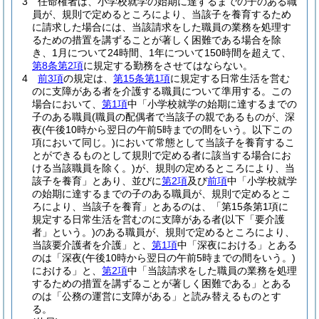
3
任命権者は、小学校就学の始期に達するまでの子のある職
員が、規則で定めるところにより、当該子を養育するため
に請求した場合には、当該請求をした職員の業務を処理す
るための措置を講ずることが著しく困難である場合を除
き、1月について24時間、1年について150時間を超えて、
第8条第2項
に規定する勤務をさせてはならない。
4
前3項
の規定は、
第15条第1項
に規定する日常生活を営む
のに支障がある者を介護する職員について準用する。
この
場合において、
第1項
中「小学校就学の始期に達するまでの
子のある職員
(職員の配偶者で当該子の親であるものが、深
夜
(午後10時から翌日の午前5時までの間をいう。以下この
項において同じ。)
において常態として当該子を養育するこ
とができるものとして規則で定める者に該当する場合にお
ける当該職員を除く。)
が、規則の定めるところにより、当
該子を養育」とあり、並びに
第2項
及び
前項
中「小学校就学
の始期に達するまでの子のある職員が、規則で定めるとこ
ろにより、当該子を養育」とあるのは、「第15条第1項に
規定する日常生活を営むのに支障がある者
(以下「要介護
者」という。)
のある職員が、規則で定めるところにより、
当該要介護者を介護」と、
第1項
中「深夜における」とある
のは「深夜
(午後10時から翌日の午前5時までの間をいう。)
における」と、
第2項
中「当該請求をした職員の業務を処理
するための措置を講ずることが著しく困難である」とある
のは「公務の運営に支障がある」と読み替えるものとす
る。