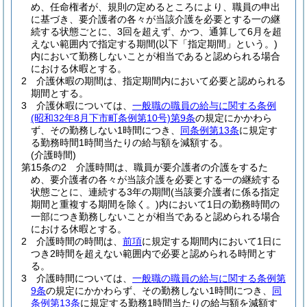
め、任命権者が、規則の定めるところにより、職員の申出
に基づき、要介護者の各々が当該介護を必要とする一の継
続する状態ごとに、3回を超えず、かつ、通算して6月を超
えない範囲内で指定する期間
(以下「指定期間」という。)
内において勤務しないことが相当であると認められる場合
における休暇とする。
2
介護休暇の期間は、指定期間内において必要と認められる
期間とする。
3
介護休暇については、
一般職の職員の給与に関する条例
(昭和32年8月下市町条例第10号)
第9条
の規定にかかわら
ず、その勤務しない1時間につき、
同条例第13条
に規定す
る勤務時間1時間当たりの給与額を減額する。
(介護時間)
第15条の2
介護時間は、職員が要介護者の介護をするた
め、要介護者の各々が当該介護を必要とする一の継続する
状態ごとに、連続する3年の期間
(当該要介護者に係る指定
期間と重複する期間を除く。)
内において1日の勤務時間の
一部につき勤務しないことが相当であると認められる場合
における休暇とする。
2
介護時間の時間は、
前項
に規定する期間内において1日に
つき2時間を超えない範囲内で必要と認められる時間とす
る。
3
介護時間については、
一般職の職員の給与に関する条例第
9条
の規定にかかわらず、その勤務しない1時間につき、
同
条例第13条
に規定する勤務1時間当たりの給与額を減額す