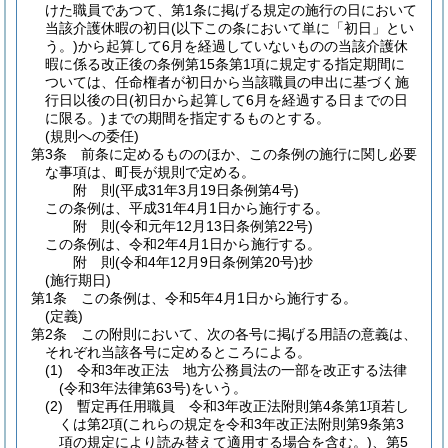
けた職員であつて、第1条に掲げる規定の施行の日において
当該介護休暇の初日
(以下この条において単に「初日」とい
う。)
から起算して6月を経過していないものの当該介護休
暇に係る改正後の条例第15条第1項に規定する指定期間に
ついては、任命権者が初日から当該職員の申出に基づく施
行日以後の日
(初日から起算して6月を経過する日までの日
に限る。)
までの期間を指定するものとする。
(規則への委任)
第3条
前条に定めるもののほか、この条例の施行に関し必要
な事項は、町長が規則で定める。
附
則
(平成31年3月19日
条例第4号)
この条例は、平成31年4月1日から施行する。
附
則
(令和元年12月13日
条例第22号)
この条例は、令和2年4月1日から施行する。
附
則
(令和4年12月9日
条例第20号)
抄
(施行期日)
第1条
この条例は、令和5年4月1日から施行する。
(定義)
第2条
この附則において、次の各号に掲げる用語の意義は、
それぞれ当該各号に定めるところによる。
(1)
令和3年改正法 地方公務員法の一部を改正する法律
(令和3年法律第63号)
をいう。
(2)
暫定再任用職員 令和3年改正法附則第4条第1項若し
くは第2項
(これらの規定を令和3年改正法附則第9条第3
項の規定により読み替えて適用する場合を含む。)
、第5