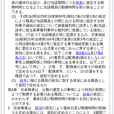
員の週休日を設け、及び当該期間につき
前条
に規定する勤
務時間となるように当該職員の勤務時間を割り振ることが
できる。
(1)
子
(民法
(明治29年法律第89号)
第817条の2第1項の規定
により職員が当該職員との間における同項に規定する特
別養子縁組の成立について家庭裁判所に請求した者
(当該
請求に係る家事審判事件が裁判所に係属している場合に
限る。)
であつて当該職員が現に監護するもの、児童福祉
法
(昭和22年法律第164号)
第27条第1項第3号の規定によ
り同法第6条の4第2号に規定する養子縁組里親である職
員に委託されている児童その他これらに準ずる者として
規則に定める者を含む。以下この条、
第8条の2
及び
第8
条の3
において同じ。)
の養育又は配偶者
(届出をしないが
事実上婚姻関係と同様の事情にある者を含む。以下この
号において同じ。)
、父母、子、配偶者の父母その他規則
で定めるもの
(以下「配偶者等」という。)
の介護をする
職員であつて、規則で定めるもの
(2)
前号
に掲げる職員の状況に類する状況にある職員とし
て規則で定めるもの
第4条
任命権者は、公務の運営上の事情により特別の形態に
よつて勤務する必要のある職員については、
前条
の規定に
かかわらず、週休日及び勤務時間の割振りを別に定めるこ
とができる。
2
任命権者は、
前項
の規定により週休日及び勤務時間の割振
りを定める場合には、規則の定めるところにより、4週間ご