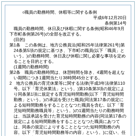
○職員の勤務時間、休暇等に関する条例
平成6年12月20日
条例第14号
職員の勤務時間、休日及び休暇に関する条例(昭和46年9月
下市町条例第26号)の全部を改正する。
(目的)
第1条
この条例は、地方公務員法
(昭和25年法律第261号)
第
24条第5項の規定に基づき、下市町の職員
(以下「職員」と
いう。)
の勤務時間、休日及び休暇に関し必要な事項を定め
ることを目的とする。
(1週間の勤務時間)
第2条
職員の勤務時間は、休憩時間を除き、4週間を超えな
い期間につき1週間当たり38時間45分とする。
2
地方公務員の育児休業等に関する法律
(平成3年法律第110
号。以下「育児休業法」という。)
第10条第3項の規定によ
り同条第1項に規定する育児短時間勤務
(以下「育児短時間
勤務」という。)
の承認を受けた職員
(同法第17条の規定に
よる短時間勤務をすることとなつた職員を含む。以下「育
児短時間勤務職員等」という。)
の1週間当たりの勤務時間
は、当該承認を受けた育児短時間勤務の内容
(同法第17条の
規定による短時間勤務をすることとなつた職員にあつて
は、同条の規定によりすることとなつた短時間勤務の内
容。以下「育児短時間勤務等の内容」という。)
に従い、任