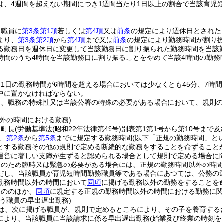
は、4週間を超えない期間につき1週間当たり1日以上の割合で当該育児
、職員に
第3条第1項
若しくは
第4項
又は
前条
の規定により週休日とされた
より、
第3条第2項
から
第4項
まで又は
前条
の規定により勤務時間が割り
る勤務日を週休日に変更して当該勤務日に割り振られた勤務時間を当該
時間のうち4時間を当該勤務日に割り振ることをやめて当該4時間の勤
1日の勤務時間が6時間を超える場合においては少なくとも45分、7時
中に置かなければならない。
は、職務の特殊性又は当該公署の特殊の必要がある場合において、規則
外の時間における勤務)
、町長
(労働基準法
(昭和22年法律第49号)
別表第1第1号から第10号まで
、
第2条
から
第5条
までに規定する勤務時間
(以下「正規の勤務時間」と
とする勤務その他の規則で定める断続的な勤務をすることを命ずること
運営に著しい支障が生ずると認められる場合として規則で定める場合に
務のため臨時又は緊急の必要がある場合には、正規の勤務時間以外の時
だし、当該職員が育児短時間勤務職員等である場合にあつては、公務の
勤務時間以外の時間において
同項
に掲げる勤務以外の勤務をすることを
もののほか、
同項
に規定する正規の勤務時間以外の時間における勤務に
う職員の早出遅出勤務)
は、次に掲げる職員が、規則で定めるところにより、その子を養育する
により、当該職員に当該請求に係る早出遅出勤務
(始業及び終業の時刻