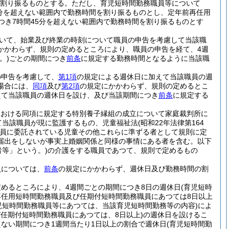
を割り振るものとする。
ただし、育児短時間勤務職員等について
5分を超えない範囲内で勤務時間を割り振るものとし、定年前再任用
つき7時間45分を超えない範囲内で勤務時間を割り振るものとす
いて、始業及び終業の時刻について職員の申告を考慮して当該職
かかわらず、規則の定めるところにより、職員の申告を経て、4週
。)
ごとの期間につき
前条
に規定する勤務時間となるように当該職
の申告を考慮して、
第1項
の規定による週休日に加えて当該職員の週
場合には、
同項
及び
第2項
の規定にかかわらず、規則の定めるとこ
えて当該職員の週休日を設け、及び当該期間につき
前条
に規定する
間における同項に規定する特別養子縁組の成立について家庭裁判所に
て当該職員が現に監護するもの、児童福祉法
(昭和22年法律第164
る職員に委託されている児童その他これらに準ずる者として規則に定
(届出をしないが事実上婚姻関係と同様の事情にある者を含む。以下
者等」という。)
の介護をする職員であつて、規則で定めるもの
員については、
前条
の規定にかかわらず、週休日及び勤務時間の割
めるところにより、4週間ごとの期間につき8日の週休日
(育児短時
再任用短時間勤務職員及び任期付短時間勤務職員にあつては8日以上
児短時間勤務職員等にあつては、当該育児短時間勤務等の内容)
によ
任期付短時間勤務職員にあつては、8日以上)
の週休日を設けるこ
ない期間につき1週間当たり1日以上の割合で週休日
(育児短時間勤