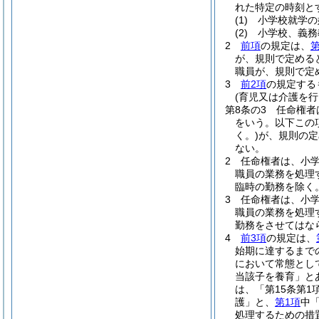
れた特定の時刻と
(1)
小学校就学の
(2)
小学校、義務
2
前項
の規定は、
第
が、規則で定める
職員が、規則で定
3
前2項
の規定する
(育児又は介護を
第8条の3
任命権者
をいう。以下この
く。)
が、規則の定
ない。
2
任命権者は、小
職員の業務を処理
臨時の勤務を除く
3
任命権者は、小
職員の業務を処理
勤務をさせてはな
4
前3項
の規定は、
始期に達するまで
において常態とし
当該子を養育」と
は、「第15条第
護」と、
第1項
中
処理するための措