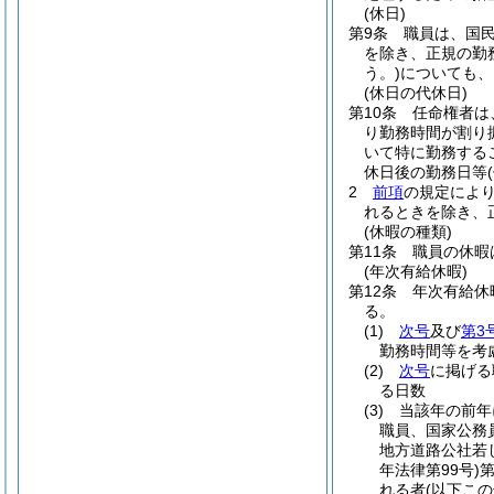
(休日)
第9条
職員は、国
を除き、正規の勤
う。)
についても、
(休日の代休日)
第10条
任命権者は
り勤務時間が割り
いて特に勤務する
休日後の勤務日等
2
前項
の規定によ
れるときを除き、
(休暇の種類)
第11条
職員の休暇
(年次有給休暇)
第12条
年次有給休
る。
(1)
次号
及び
第3
勤務時間等を考
(2)
次号
に掲げる
る日数
(3)
当該年の前年
職員、国家公務
地方道路公社若
年法律第99号)
れる者
(以下こ