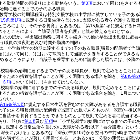
する勤務時間の割振りによる勤務をいう。
第3項
において同じ)
をさせる
始期に達するまでの子のある職員
教育学校の前期課程又は特別支援学校の小学部に就学している子のある
15条第1項
に規定する日常生活を営むのに支障がある者を介護する職員
ところにより、その子を養育」とあるのは「第15条第1項に規定する日
めるところにより、当該要介護者を介護」と読み替えるものとする。
もののほか、早出遅出勤務に関する手続きその他の早出遅出勤務に必要
行う職員の深夜勤務及び時間外勤務の制限)
は、小学校就学の始期に達するまでの子のある職員
(職員の配偶者で当
項において同じ。)
において常態として当該子を養育することができるも
めるところにより、当該子を養育するために請求した場合には、公務の
学校就学の始期に達するまでの子のある職員が、規則で定めるところに
するための措置を講ずることが著しく困難である場合を除き、
第8条第2
。
次項
において同じ。)
をさせてはならない。
学校就学の始期に達するまでの子のある職員が、規則で定めるところに
するための措置を講ずることが著しく困難である場合を除き、1月について
らない。
第15条第1項
に規定する日常生活を営むのに支障がある者を介護する職
の子のある職員
(職員の配偶者で当該子の親であるものが、深夜
(午後1
て当該子を養育することができるものとして規則で定める者に該当する
あり、並びに
第2項
及び
前項
中「小学校就学の始期に達するまでの子の
1項に規定する日常生活を営むのに支障がある者
(以下「要介護者」という
「深夜における」とあるのは「深夜
(午後10時から翌日の午前5時までの
置を講ずることが著しく困難である」とあるのは「公務の運営に支障が