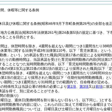
時間、休暇等に関する条例
日及び休暇に関する条例(昭和46年9月下市町条例第26号)の全部を改
、地方公務員法
(昭和25年法律第261号)
第24条第5項の規定に基づき、下
めることを目的とする。
間は、休憩時間を除き、4週間を超えない期間につき1週間当たり38時間
児休業等に関する法律
(平成3年法律第110号。以下「育児休業法」という
勤務」という。)
の承認を受けた職員
(同法第17条の規定による短時間
当たりの勤務時間は、当該承認を受けた育児短時間勤務の内容
(同法第
することとなつた短時間勤務の内容。以下「育児短時間勤務等の内容」と
2条の4第1項又は第22条の5第1項の規定により採用された職員
(以下「
休憩時間を除き、4週間を超えない期間につき1週間当たり15時間30分
条第1項の規定により採用された職員
(以下「任期付短時間勤務職員」とい
ない期間につき1週間当たり31時間までの範囲内で、任命権者が定める。
務の特殊性又は当該公署の特殊の必要により
第1項
、
第3項
又は
前項
に規
承認を得て、別に定めることができる。
間の割振り)
土曜日は、週休日
(勤務時間を割り振らない日をいう。以下同じ。)
とする
短時間勤務等の内容に従い、これらの日に加えて月曜日から金曜日まで
短時間勤務職員については、日曜日及び土曜日に加えて月曜日から金曜