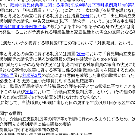
者は、
職員の育児休業等に関する条例
(平成4年3月下市町条例第11号)
第2
の項において「申出職員」という。)
に対して、次に掲げる措置を講じな
事と育児との両立に資する制度または措置
(
次号
において「出生時両立支
援制度等の請求、申告又は申出
(以下「請求等」という。)
に係る申出職
業等に関する条例第21条
の規定による申出に係る子の心身の状況又は育
は発生することが予想される職業生活と家庭生活との両立の支障となる
に満たない子を養育する職員
(以下この項において「対象職員」という。
事と育児との両立に資する制度又は措置
(
次号
において「育児期両立支援
援制度等の請求等に係る対象職員の意向を確認するための措置
歳に満たない子の心身の状況又は育児に関する対象職員の家庭の状況に
障となる事情の改善に資する事項に係る対象職員の意向を確認するため
項第3号
又は
前項第3号
の規定により意向を確認した事項の取扱いに当た
を必要とする状況に至つた職員に対する意思確認等)
者は、職員が配偶者等が当該職員の介護を必要とする状況に至つたこと
以下この条及び
次条
において「介護両立支援制度等」という。)
その他の
するための面談その他の措置を講じなければならない。
に対して、当該職員が40歳に達した日の属する年度
(4月1日から翌年の
関する措置)
者は、介護両立支援制度等の請求等が円滑に行われるようにするため、
介護両立支援制度等に係る研修の実施
制度等に関する相談体制の整備