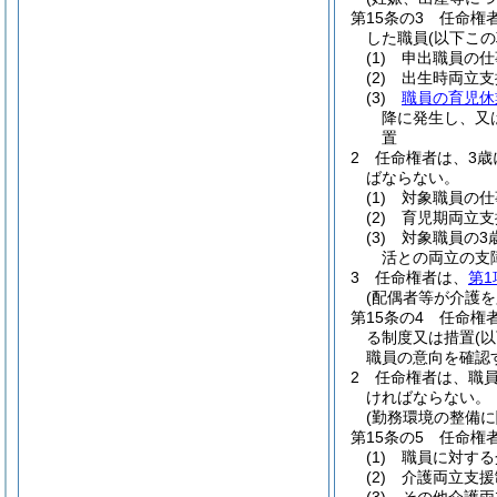
第15条の3
任命権
した職員
(以下こ
(1)
申出職員の仕
(2)
出生時両立支
(3)
職員の育児休
降に発生し、又
置
2
任命権者は、3歳
ばならない。
(1)
対象職員の仕
(2)
育児期両立支
(3)
対象職員の3
活との両立の支
3
任命権者は、
第1
(配偶者等が介護
第15条の4
任命権
る制度又は措置
(
職員の意向を確認
2
任命権者は、職員
ければならない。
(勤務環境の整備に
第15条の5
任命権
(1)
職員に対する
(2)
介護両立支援