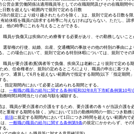
方公営企業労働関係法適用職員等としての在職期間及びその在職期間中
た日数を超えない範囲内で規則で定める日数
この項の規定により繰り越されたものを除く。)
は、規則で定める日数を限
次有給休暇を職員の請求する時季に与えなければならない。
ただし、請
は、他の時季にこれを与えることができる。
、職員が負傷又は疾病のため療養する必要があり、その勤務しないこと
、選挙権の行使、結婚、出産、交通機関の事故その他の特別の事由によ
る。
この場合において、規則で定める特別休暇については、規則でその
、職員が要介護者
(配偶者等で負傷、疾病又は老齢により規則で定める
ため、任命権者が、規則の定めるところにより、職員の申出に基づき、
、かつ、通算して6月を超えない範囲内で指定する期間
(以下「指定期間」
する。
は、指定期間内において必要と認められる期間とする。
ては、
一般職の職員の給与に関する条例
(昭和32年8月下市町条例第10号)
勤務時間1時間当たりの給与額を減額する。
間は、職員が要介護者の介護をするため、要介護者の各々が当該介護を
間と重複する期間を除く。)
内において1日の勤務時間の一部につき勤務
は、
前項
に規定する期間内において1日につき2時間を超えない範囲内で
ては、
一般職の職員の給与に関する条例第9条
の規定にかかわらず、その
する。
ついての申出をした職員等に対する意思確認等)