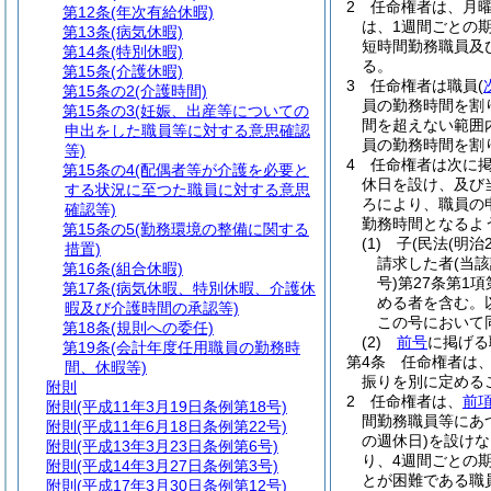
2
任命権者は、月曜
第12条
(年次有給休暇)
は、1週間ごとの
第13条
(病気休暇)
短時間勤務職員及
第14条
(特別休暇)
る。
第15条
(介護休暇)
3
任命権者は職員
(
第15条の2
(介護時間)
員の勤務時間を割
第15条の3
(妊娠、出産等についての
間を超えない範囲
申出をした職員等に対する意思確認
員の勤務時間を割
等)
4
任命権者は次に
第15条の4
(配偶者等が介護を必要と
休日を設け、及び
する状況に至つた職員に対する意思
ろにより、職員の
確認等)
勤務時間となるよ
第15条の5
(勤務環境の整備に関する
(1)
子
(民法
(明治
措置)
請求した者
(当
第16条
(組合休暇)
号)
第27条第1
第17条
(病気休暇、特別休暇、介護休
める者を含む。
暇及び介護時間の承認等)
この号において
第18条
(規則への委任)
(2)
前号
に掲げる
第19条
(会計年度任用職員の勤務時
第4条
任命権者は
間、休暇等)
振りを別に定める
附則
2
任命権者は、
前
附則
(平成11年3月19日条例第18号)
間勤務職員等にあ
附則
(平成11年6月18日条例第22号)
の週休日)
を設けな
附則
(平成13年3月23日条例第6号)
り、4週間ごとの
附則
(平成14年3月27日条例第3号)
とが困難である職
附則
(平成17年3月30日条例第12号)