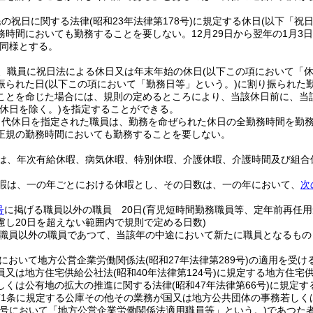
民の祝日に関する法律
(昭和23年法律第178号)
に規定する休日
(以下「祝
務時間においても勤務することを要しない。
12月29日から翌年の1月3
同様とする。
、職員に祝日法による休日又は年末年始の休日
(以下この項において「休
振られた日
(以下この項において「勤務日等」という。)
に割り振られた
ことを命じた場合には、規則の定めるところにより、当該休日前に、当
(休日を除く。)
を指定することができる。
り代休日を指定された職員は、勤務を命ぜられた休日の全勤務時間を勤
正規の勤務時間においても勤務することを要しない。
は、年次有給休暇、病気休暇、特別休暇、介護休暇、介護時間及び組合
暇は、一の年ごとにおける休暇とし、その日数は、一の年において、
次
号
に掲げる職員以外の職員 20日
(育児短時間勤務職員等、定年前再任
慮し20日を超えない範囲内で規則で定める日数)
職員以外の職員であつて、当該年の中途において新たに職員となるもの
において地方公営企業労働関係法
(昭和27年法律第289号)
の適用を受け
員又は地方住宅供給公社法
(昭和40年法律第124号)
に規定する地方住宅
しくは公有地の拡大の推進に関する法律
(昭和47年法律第66号)
に規定す
第1条に規定する公庫その他その業務が国又は地方公共団体の事務若しく
の号において「地方公営企業労働関係法適用職員等」という。)
であつた