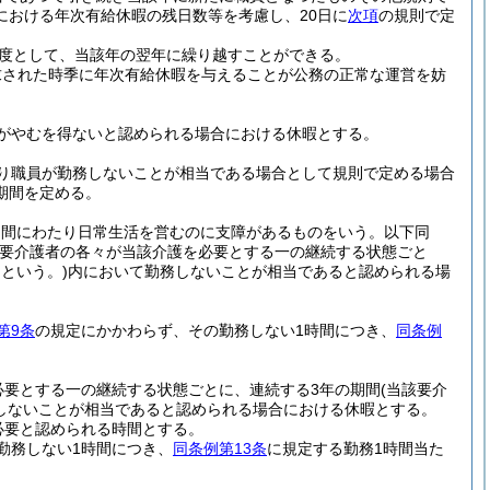
における年次有給休暇の残日数等を考慮し、20日に
次項
の規則で定
度として、当該年の翌年に繰り越すことができる。
求された時季に年次有給休暇を与えることが公務の正常な運営を妨
がやむを得ないと認められる場合における休暇とする。
り職員が勤務しないことが相当である場合として規則で定める場合
期間を定める。
期間にわたり日常生活を営むのに支障があるものをいう。以下同
要介護者の各々が当該介護を必要とする一の継続する状態ごと
という。)
内において勤務しないことが相当であると認められる場
第9条
の規定にかかわらず、その勤務しない1時間につき、
同条例
必要とする一の継続する状態ごとに、連続する3年の期間
(当該要介
しないことが相当であると認められる場合における休暇とする。
必要と認められる時間とする。
勤務しない1時間につき、
同条例第13条
に規定する勤務1時間当た