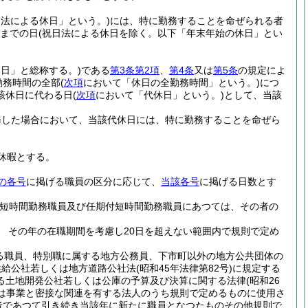
日法による休日」という。)
には、特に勤務することを命ぜられる者
日までの日
(祝日法による休日を除く。以下「年末年始の休日」とい
日」と総称する。)
である
第3条第2項
、
第4条
又は
第5条
の規定によ
勤務時間の全部
(
次項
において「休日の全勤務時間」という。)
につ
該休日に代わる日
(
次項
において「代休日」という。)
として、当該
務した場合において、当該代休日には、特に勤務することを命ぜら
休暇とする。
の各号
に掲げる職員の区分に応じて、
当該各号
に掲げる日数とす
用短時間勤務職員及び任期付短時間勤務職員にあつては、その者の
 その年の在職期間を考慮し20日を超えない範囲内で規則で定め
る職員、特別職に属する地方公務員、下市町以外の地方公共団体の
供給公社若しくは地方道路公社法
(昭和45年法律第82号)
に規定する
る土地開発公社若しくは公庫の予算及び決算に関する法律
(昭和26
は事業と密接な関連を有する法人のうち規則で定めるものに使用さ
者であつて引き続き当該年に新たに職員となつたものその他規則で