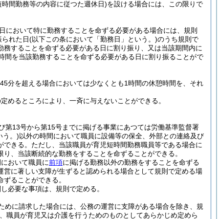
短時間勤務等の内容に従つた週休日)
を設ける場合には、この限りで
日において特に勤務することを命ずる必要がある場合には、規則
振られた日
(以下この条において「勤務日」という。)
のうち規則で
勤務することを命ずる必要がある日に割り振り、又は当該期間内に
務時間を当該勤務することを命ずる必要がある日に割り振ることがで
間45分を超える場合においては少なくとも1時間の休憩時間を、それ
の定めるところにより、一斉に与えないことができる。
及び第13号から第15号までに掲げる事業にあつては労働基準監督署
いう。)
以外の時間において職員に設備等の保全、外部との連絡及び
ができる。
ただし、当該職員が育児短時間勤務職員等である場合に
限り、当該断続的な勤務をすることを命ずることができる。
間において職員に
前項
に掲げる勤務以外の勤務をすることを命ずる
運営に著しい支障が生ずると認められる場合として規則で定める場
命ずることができる。
関し必要な事項は、規則で定める。
ために請求した場合には、公務の運営に支障がある場合を除き、規
を、職員が育児又は介護を行うためのものとしてあらかじめ定めら