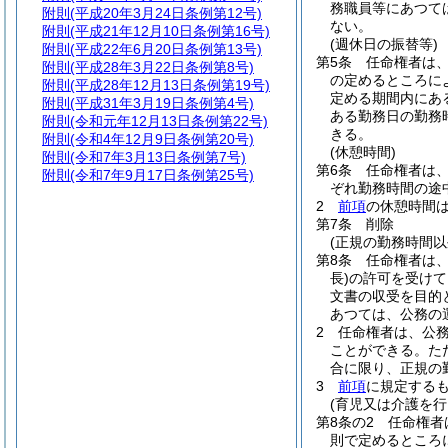
務職員等にあつて
附則
(平成20年3月24日条例第12号)
ない。
附則
(平成21年12月10日条例第16号)
(週休日の振替等)
附則
(平成22年6月20日条例第13号)
第5条
任命権者は
附則
(平成28年3月22日条例第8号)
の定めるところに
附則
(平成28年12月13日条例第19号)
定める期間内にあ
附則
(平成31年3月19日条例第4号)
ある勤務日の勤務
附則
(令和元年12月13日条例第22号)
きる。
附則
(令和4年12月9日条例第20号)
(休憩時間)
附則
(令和7年3月13日条例第7号)
第6条
任命権者は、
附則
(令和7年9月17日条例第25号)
ぞれ勤務時間の途
2
前項
の休憩時間
第7条
削除
(正規の勤務時間以
第8条
任命権者は
長)
の許可を受けて
文書の収受を目的
あつては、公務の
2
任命権者は、公
ことができる。
た
合に限り、正規の
3
前項
に規定する
(育児又は介護を行
第8条の2
任命権者
則で定めるところ