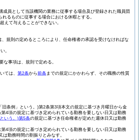
構成員として当該機関の業務に従事する場合及び登録された職員団
られるものに従事する場合における休暇とする。
を超えて与えることができない。
は、規則の定めるところにより、任命権者の承認を受けなければな
ない。
要な事項は、規則で定める。
ついては、
第2条
から
前条
までの規定にかかわらず、その職務の性質
「旧条例」という。)
第2条第3項本文の規定に基づき月曜日から金
条第4項の規定に基づき定められている勤務を要しない日又は勤務
という。)
第5条
の規定に基づき任命権者が定めた週休日又は勤務
は第4項の規定に基づき定められている勤務を要しない日又は勤務
又は勤務時間の割振りとみなす。