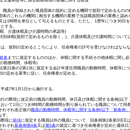
立支援制度等に係る勤務環境の整備に関する措置
、職員が登録された職員団体の規約に定める機関で規則で定めるものの
団体のこれらの機関に相当する機関の業務で当該職員団体の業務と認め
又は1時間を単位として与えるものとする。
ただし、1歴年につき30日
給とする。
休暇、介護休暇及び介護時間の承認等)
特別休暇
(規則で定めるものを除く。)
、介護休暇及び介護時間について
ては、規則の定めるところにより、任命権者の許可を受けなければなら
前条
までに規定するもののほか、休暇に関する手続その他休暇に関し必
の勤務時間、休暇等)
法第22条の2第1項に規定する会計年度任用職員の勤務時間、休暇等に
則の定める基準に従い、任命権者が定める。
平成7年1月1日から施行する。
施行の際現に改正前の職員の勤務時間、休日及び休暇に関する条例
(以下
において1日につき8時間の勤務時間が割り振られている職員について同
それぞれ改正後の
職員の勤務時間、休暇等に関する条例
(以下「新条例」
なす。
の際現に
前項
に規定する職員以外の職員について、旧条例第2条第3項又
それぞれ
新条例第4条
又は
第5条
の規定に基づき任命権者が定めた週休日