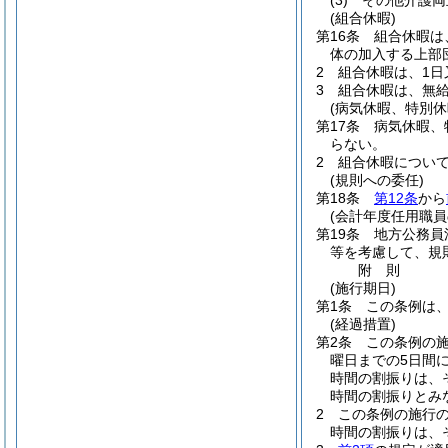
(3)
その他介護両
(組合休暇)
第16条
組合休暇は
体の加入する上部
2
組合休暇は、1日
3
組合休暇は、無
(病気休暇、特別
第17条
病気休暇、
らない。
2
組合休暇につい
(規則への委任)
第18条
第12条
から
(会計年度任用職員
第19条
地方公務員
等を考慮して、規
附
則
(施行期日)
第1条
この条例は、
(経過措置)
第2条
この条例の
曜日までの5日間
時間の割振りは、
時間の割振りとみ
2
この条例の施行
時間の割振りは、