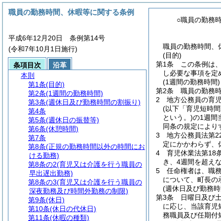
職員の勤務時間、休暇等に関する条例
○職員の勤務
平成6年12月20日 条例第14号
職員の勤務時間、休
(令和7年10月1日施行)
(目的)
第1条
この条例は
条項目次
沿革
し必要な事項を定
本則
(1週間の勤務時間)
第1条
(目的)
第2条
職員の勤務時
第2条
(1週間の勤務時間)
2
地方公務員の育
第3条
(週休日及び勤務時間の割振り)
(以下「育児短時間
第4条
という。)
の1週間
第5条
(週休日の振替等)
同条の規定により
第6条
(休憩時間)
3
地方公務員法第2
第7条
定にかかわらず、
第8条
(正規の勤務時間以外の時間にお
4
育児休業法第18
ける勤務)
き、4週間を超え
第8条の2
(育児又は介護を行う職員の
5
任命権者は、職
早出遅出勤務)
について、町長の
第8条の3
(育児又は介護を行う職員の
(週休日及び勤務時
深夜勤務及び時間外勤務の制限)
第3条
日曜日及び
第9条
(休日)
に応じ、当該育児
第10条
(休日の代休日)
務職員及び任期付
第11条
(休暇の種類)