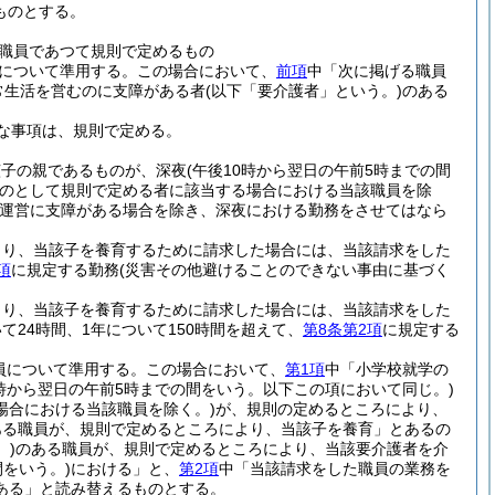
ものとする。
職員であつて規則で定めるもの
について準用する。
この場合において、
前項
中「次に掲げる職員
常生活を営むのに支障がある者
(以下「要介護者」という。)
のある
な事項は、規則で定める。
該子の親であるものが、深夜
(午後10時から翌日の午前5時までの間
のとして規則で定める者に該当する場合における当該職員を除
運営に支障がある場合を除き、深夜における勤務をさせてはなら
より、当該子を養育するために請求した場合には、当該請求をした
項
に規定する勤務
(災害その他避けることのできない事由に基づく
より、当該子を養育するために請求した場合には、当該請求をした
24時間、1年について150時間を超えて、
第8条第2項
に規定する
員について準用する。
この場合において、
第1項
中「小学校就学の
0時から翌日の午前5時までの間をいう。以下この項において同じ。)
場合における当該職員を除く。)
が、規則の定めるところにより、
ある職員が、規則で定めるところにより、当該子を養育」とあるの
。)
のある職員が、規則で定めるところにより、当該要介護者を介
間をいう。)
における」と、
第2項
中「当該請求をした職員の業務を
ある」と読み替えるものとする。