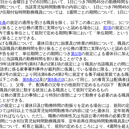
日から金曜日までの5日間において、1日につき7時間45分の勤務時間
期間について、当該育児短時間勤務等の内容に従い、1日につき7時間4
び任期付短時間勤務職員については、1週間ごとの期間について、1日に
次条
の規定の適用を受ける職員を除く。以下この条において同じ。)
につ
り振ることが公務の運営に支障がないと認める場合には、
前項
の規定に
内で週を単位として規則で定める期間
(事項において「単位期間」という
り振ることができる。
掲げる職員について、週休日並びに始業及び終業の時刻について、職員
当該職員の勤務時間を割り振ることが公務の運営に支障がないと認める
申告を経て、単位期間ごとの期間につき
第1項
の規定による週休日に加
うに当該職員の勤務時間を割り振ることができる。
29年法律第89号)
第817条の2第1項の規定により職員が当該職員との
該請求に係る家事審判事件が裁判所に係属している場合に限る。)
であつ
項第3号の規定により同法第6条の4第2号に規定する養子縁組里親であ
以下この条、
第8条の2
及び
第8条の3
において同じ。)
の養育又は配偶者
同じ。)
、父母、子、配偶者の父母その他規則で定めるもの
(以下「配偶
職員の状況に類する状況にある職員として規則で定めるもの
、公務の運営上の事情により特別の形態によつて勤務する必要のある職
ことができる。
項
の規定により週休日及び勤務時間の割振りを定める場合には、規則の定
つては8日以上で当該育児短時間勤務等の内容に従つた週休日、定年前
ければならない。
ただし、職務の特殊性又は当該公署の特殊の必要
(育
期間につき8日
(育児短時間勤務職員等、定年前再任用短時間勤務職員及び
員について、町長と協議して、規則の定めるところにより、4週間を超え