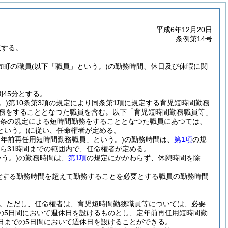
平成6年12月20日
条例第14号
正する。
市町の職員
(以下「職員」という。)
の勤務時間、休日及び休暇に関
45分とする。
。)
第10条第3項の規定により同条第1項に規定する育児短時間勤務
勤務をすることとなつた職員を含む。以下「育児短時間勤務職員等」
17条の規定による短時間勤務をすることとなつた職員にあつては、
いう。)
に従い、任命権者が定める。
定年前再任用短時間勤務職員」という。)
の勤務時間は、
第1項
の規
から31時間までの範囲内で、任命権者が定める。
う。)
の勤務時間は、
第1項
の規定にかかわらず、休憩時間を除
定する勤務時間を超えて勤務することを必要とする職員の勤務時間
。
ただし、任命権者は、育児短時間勤務職員等については、必要
の5日間において週休日を設けるものとし、定年前再任用短時間勤
日までの5日間において週休日を設けることができる。