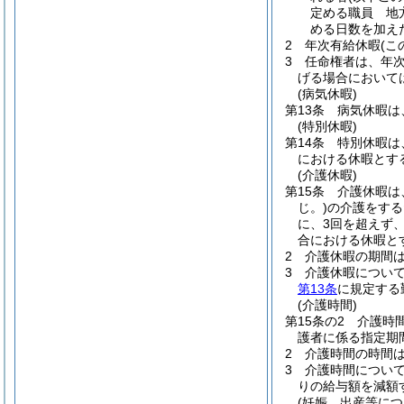
定める職員 地
める日数を加え
2
年次有給休暇
(
3
任命権者は、年
げる場合において
(病気休暇)
第13条
病気休暇は
(特別休暇)
第14条
特別休暇は
における休暇とす
(介護休暇)
第15条
介護休暇は
じ。)
の介護をする
に、3回を超えず
合における休暇と
2
介護休暇の期間
3
介護休暇につい
第13条
に規定する
(介護時間)
第15条の2
介護時
護者に係る指定期
2
介護時間の時間
3
介護時間につい
りの給与額を減額
(妊娠、出産等に