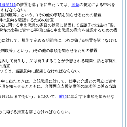
1条第1項
の措置を講ずるに当たつては、
同条
の規定による申出を
ければならない。
援制度等」という。)
その他の事項を知らせるための措置
員の意向を確認するための措置
児に関する申出職員の家庭の状況に起因して当該子の出生の日以
事情の改善に資する事項に係る申出職員の意向を確認するための措
)
に対して、規則で定める期間内に、次に掲げる措置を講じなけれ
制度等」という。)
その他の事項を知らせるための措置
起因して発生し、又は発生することが予想される職業生活と家庭生
の措置
つては、当該意向に配慮しなければならない。
を申し出たときは、当該職員に対して、仕事と介護との両立に資す
事項を知らせるとともに、介護両立支援制度等の請求等に係る当該
3月31日までをいう。)
において、
前項
に規定する事項を知らせな
次に掲げる措置を講じなければならない。