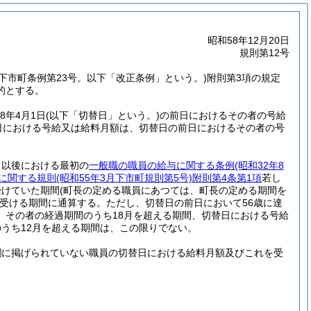
昭和58年12月20日
規則第12号
2月下市町条例第23号。以下「改正条例」という。)
附則第3項の規定
的とする。
8年4月1日
(以下「切替日」という。)
の前日におけるその者の号給
日における号給又は給料月額は、切替日の前日におけるその者の号
日以後における最初の
一般職の職員の給与に関する条例
(昭和32年8
に関する規則
(昭和55年3月下市町規則第5号)
附則第4条第1項
若し
受けていた期間
(町長の定める職員にあつては、町長の定める期間を
受ける期間に通算する。
ただし、切替日の前日において56歳に達
、その者の経過期間のうち18月を超える期間、切替日における号給
うち12月を超える期間は、この限りでない。
欄に掲げられていない職員の切替日における給料月額及びこれを受