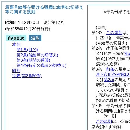
最高号給等を受ける職員の給料の切替え
等に関する規則
○最高号給等
昭和58年12月20日 規則第12号
(目的)
(昭和58年12月20日施行)
第1条
この規則
は
に基づき、最高号
条項目次
沿革
(号給等の切替え)
本則
第2条
改正条例附則
第1条
(目的)
又は給料月額が
別
第2条
(号給等の切替え)
給又は給料月額に
第3条
(期間の通算)
(期間の通算)
第4条
(特定の職員の切替え)
第3条
前条
の規定
附則
月下市町条例第10
別表
(第2条関係)
くは
第2項
の規定
増減した期間。以
していない職員で
が職務の等級の最
(特定の職員の切替
第4条
最高号給等
ける期間に通算さ
附
則
この規則
は、公布
別表
(第2条関係)