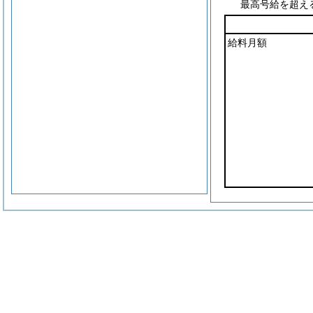
最高号給を超え
給料月額