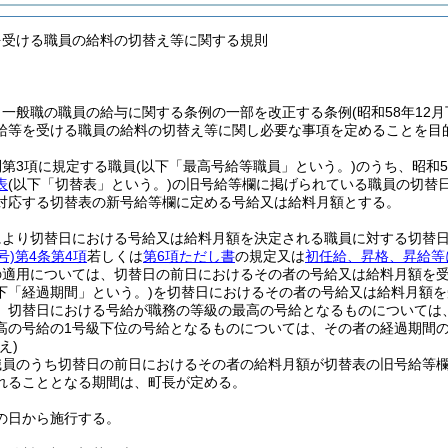
を受ける職員の給料の切替え等に関する規則
、一般職の職員の給与に関する条例の一部を改正する条例
(昭和58年1
給等を受ける職員の給料の切替え等に関し必要な事項を定めることを目
第3項に規定する職員
(以下「最高号給等職員」という。)
のうち、昭和5
表
(以下「切替表」という。)
の旧号給等欄に掲げられている職員の切替
対応する切替表の新号給等欄に定める号給又は給料月額とする。
により切替日における号給又は給料月額を決定される職員に対する切替
号)
第4条第4項
若しくは
第6項ただし書
の規定又は
初任給、昇格、昇給等
の適用については、切替日の前日におけるその者の号給又は給料月額を
下「経過期間」という。)
を切替日におけるその者の号給又は給料月額を
、切替日における号給が職務の等級の最高の号給となるものについては
高の号給の1号級下位の号給となるものについては、その者の経過期間の
え)
職員のうち切替日の前日におけるその者の給料月額が切替表の旧号給等
れることとなる期間は、町長が定める。
の日から施行する。