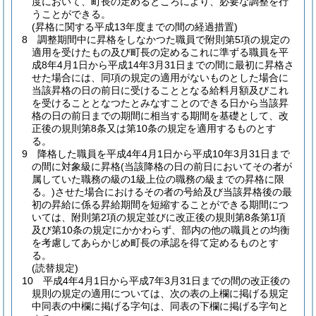
度において、町長の定めるところにより、必要な調整を行
うことができる。
(昇格に関する平成13年度までの間の経過措置)
8
調整期間中に昇格をしなかつた職員で附則第5項の規定の
適用を受けたもの及び町長の定めるこれに準ずる職員を平
成8年4月1日から平成14年3月31日までの間に最初に昇格さ
せた場合には、同項の規定の適用がないものとした場合に
当該昇格の日の前日に受けることとなる給料月額及びこれ
を受けることとなつたとみなすことのできる日から当該昇
格の日の前日までの期間に相当する期間を基礎として、改
正後の規則第8条又は第10条の規定を適用するものとす
る。
9
降格した職員を平成4年4月1日から平成10年3月31日まで
の間に対象級に昇格
(当該降格の日の前日においてその者が
属していた職務の級の1級上位の職務の級までの昇格に限
る。)
させた場合におけるその者の号給及び当該昇格後の最
初の昇給に係る昇給期間を短縮することができる期間につ
いては、附則第2項の規定並びに改正後の規則第8条第1項
及び第10条の規定にかかわらず、部内の他の職員との均衡
を考慮してあらかじめ町長の承認を得て定めるものとす
る。
(読替規定)
10
平成4年4月1日から平成7年3月31日までの間の改正後の
規則の規定の適用については、次の表の上欄に掲げる規定
中同表の中欄に掲げる字句は、同表の下欄に掲げる字句と