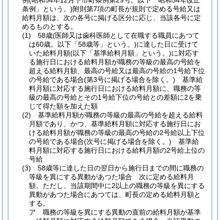
例
(昭和54年12月下市町条例第29号。以下「昭和54年改正
条例」という。)
附則第7項の町長が規則で定める号給又は
給料月額は、次の各号に掲げる区分に応じ、当該各号に定
めるものとする。
(1)
58歳
(医師又は歯科医師として在職する職員にあつて
は60歳。以下「58歳等」という。)
に達した日に受けて
いた給料月額
(以下「基準給料月額」という。)
に対応す
る施行日における給料月額が職務の等級の最高の号給を
超える給料月額、最高の号給又は最高の号給の1号給下位
の号給である場合
(第3号に掲げる場合を除く。)
基準給
料月額に対応する施行日における給料月額に、職務の等
級の最高の号給とその1号給下位の号給との差額に2を乗
じて得た額を加えた額
(2)
基準給料月額が職務の等級の最高の号給を超える給料
月額であり、かつ、基準給料月額に対応する施行日にお
ける給料月額が職務の等級の最高の号給の2号給以上下位
の号給である場合
(次号に掲げる場合を除く。)
基準給
料月額に対応する施行日における給料月額の2号給上位の
号給
(3)
58歳等に達した日の翌日から施行日までの間に職務の
等級を異にする異動があつた場合 次に定める給料月
額。
ただし、当該期間中に2以上の職務の等級を異にする
異動があつた場合にあつては、町長の定める給料月額と
する。
ア
職務の等級を異にする異動の直前の給料月額が基準