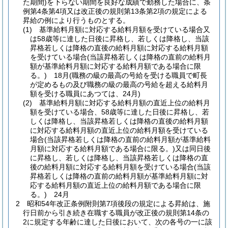
た期間)
を下らない期間を良好な成績で勤務した場合に、条
例第4条第4項又は改正後の規則第13条第2項の規定による
昇給の例により行うものとする。
(1)
基準給料月額に対応する給料月額を受けている場合又
は58歳等に達した日後に昇格し、若しくは降格し、当該
昇格若しくは降格の直後の給料月額に対応する給料月額
を受けている場合
(当該昇格若しくは降格の直前の給料月
額が基準給料月額に対応する給料月額である場合に限
る。)
18月
(職務の級の最高の号給を受ける職員で町長
が定めるもの及び職務の級の最高の号給を超える給料月
額を受ける職員にあつては、24月)
(2)
基準給料月額に対応する給料月額の直近上位の給料月
額を受けている場合、58歳等に達した日後に昇格し、若
しくは降格し、当該昇格若しくは降格の直後の給料月額
に対応する給料月額の直近上位の給料月額を受けている
場合
(当該昇格若しくは降格の直前の給料月額が基準給料
月額に対応する給料月額である場合に限る。)
又は同日後
に昇格し、若しくは降格し、当該昇格若しくは降格の直
後の給料月額に対応する給料月額を受けている場合
(当該
昇格若しくは降格の直前の給料月額が基準給料月額に対
応する給料月額の直近上位の給料月額である場合に限
る。)
24月
2
昭和54年改正条例附則第7項後段の規定による昇給は、施
行日前から引き続き在職する職員が改正後の規則第14条の
2に規定する年齢に達した日後において、次の各号の一に該