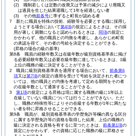
(2)
職制若しくは定数の改廃又は予算の減少により廃職又
は過員を生じた結果退職して1年を経過しない者
(3)
その他
前各号
に準ずると町長が認める者
7
新たに職員を特殊の技術、経験等を必要とする職に採用し
ようとする場合において
第4項
の規定によるときは、その採
用が著しく困難になると認められるときは、
同項
の規定に
かかわらず、他の職員との均衡を考慮し、あらかじめ町長
の承認を得て、その者の号給を決定することができる。
(昇格の場合の級の基準)
第8条
職員の経験年数又は在級年数が級別資格基準表に掲げ
る必要経験年数又は必要在級年数に達しているときは、1級
上位の職務の級に決定することができる。
2
職員に級別資格基準表を適用する場合において、
前条第6
項
又は
第7項
の規定の適用を受けて号給を決定された者につ
いては、他の職員との均衡を考慮して定める期間をその者
の在級年数として通算することができる。
3
第1項
の規定による昇格は現に属する職務の級に1年以上
在級していない職員については行うことができない。
ただ
し、職務の特殊性等によりその在級する年数が1年に満たな
い者を特に昇格させることができる。
第9条
職員が、級別資格基準表の学歴免許等欄の異なる区分
に属する学歴免許等の資格を取得した結果、上位の職務の
級に決定される資格を有するに至つたときは、
前条第1項
の
規定にかかわらず、その資格に応じた職務の級に昇格させ