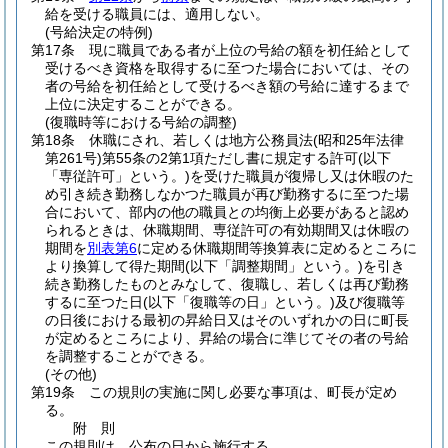
給を受ける職員には、適用しない。
(号給決定の特例)
第17条
現に職員である者が上位の号給の額を初任給として
受けるべき資格を取得するに至つた場合においては、その
者の号給を初任給として受けるべき額の号給に達するまで
上位に決定することができる。
(復職時等における号給の調整)
第18条
休職にされ、若しくは地方公務員法
(昭和25年法律
第261号)
第55条の2第1項ただし書に規定する許可
(以下
「専従許可」という。)
を受けた職員が復帰し又は休暇のた
め引き続き勤務しなかつた職員が再び勤務するに至つた場
合において、部内の他の職員との均衡上必要があると認め
られるときは、休職期間、専従許可の有効期間又は休暇の
期間を
別表第6
に定める休職期間等換算表に定めるところに
より換算して得た期間
(以下「調整期間」という。)
を引き
続き勤務したものとみなして、復職し、若しくは再び勤務
するに至つた日
(以下「復職等の日」という。)
及び復職等
の日後における最初の昇給日又はそのいずれかの日に町長
が定めるところにより、昇給の場合に準じてその者の号給
を調整することができる。
(その他)
第19条
この規則の実施に関し必要な事項は、町長が定め
る。
附
則
この規則は、公布の日から施行する。