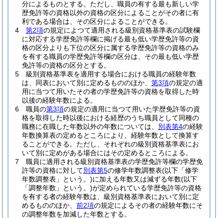
分によるものとする。
ただし、職員の有する最も新しい学
歴免許等の資格以外の資格の区分によることがその者に有
利である場合は、その区分によることができる。
4
第2項
の規定によつて適用される級別資格基準表の試験欄
に対応する学歴免許等欄に掲げる最も低い学歴免許等の資
格の区分よりも下位の区分に属する学歴免許等の資格のみ
を有する職員の学歴免許等欄の区分は、その最も低い学歴
免許等の資格の区分とする。
5
級別資格基準表を適用する場合における職員の経験年数
は、同表において別に定めるもののほか、
第3項
の規定の適
用に当つて用いたその者の学歴免許等の資格を取得した時
以後の経験年数による。
6
職員の
第3項
の規定の適用に当つて用いた学歴免許等の資
格を取得した時以後における経歴のうち職員として同種の
職務に在職した年数以外の年数については、
別表第4
の経験
年数換算表の定めるところにより、経験年数として換算す
ることができる。
ただし、それぞれの級別資格基準表にお
いて別に定めがある場合にはその定めるところによる。
7
職員に適用される級別資格基準表の学歴免許等欄の学歴免
許等の資格に対して
別表第5
の修学年数調整表
(以下「修学
年数調整表」という。)
に加える年数又は減ずる年数
(以下
「調整年数」という。)
が定められている学歴免許等の資格
を有する者の経験年数は、級別資格基準表において別に定
めるもののほか、
前2項
の規定によるその者の経験年数にそ
の調整年数を加減した年数とする。