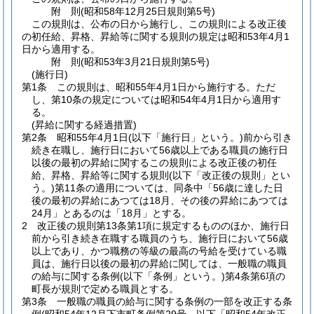
附
則
(昭和58年12月25日
規則第5号)
この規則は、公布の日から施行し、この規則による改正後
の初任給、昇格、昇給等に関する規則の規定は昭和53年4月1
日から適用する。
附
則
(昭和53年3月21日
規則第5号)
(施行日)
第1条
この規則は、昭和55年4月1日から施行する。
ただ
し、第10条の規定については昭和54年4月1日から適用す
る。
(昇給に関する経過措置)
第2条
昭和55年4月1日
(以下「施行日」という。)
前から引き
続き在職し、施行日において56歳以上である職員の施行日
以後の最初の昇給に関するこの規則による改正後の初任
給、昇格、昇給等に関する規則
(以下「改正後の規則」とい
う。)
第11条の適用については、同条中「56歳に達した日
後の最初の昇給にあつては18月、その後の昇給にあつては
24月」とあるのは「18月」とする。
2
改正後の規則第13条第1項に規定するもののほか、施行日
前から引き続き在職する職員のうち、施行日において56歳
以上であり、かつ職務の等級の最高の号給を受けている職
員は、施行日以後の最初の昇給に関しては、一般職の職員
の給与に関する条例
(以下「条例」という。)
第4条第6項の
町長が規則で定める職員とする。
第3条
一般職の職員の給与に関する条例の一部を改正する条