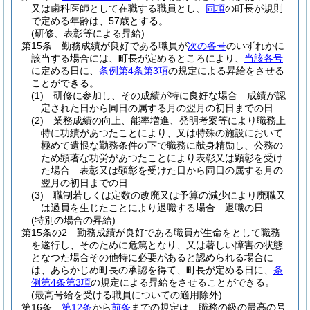
又は歯科医師として在職する職員とし、
同項
の町長が規則
で定める年齢は、57歳とする。
(研修、表彰等による昇給)
第15条
勤務成績が良好である職員が
次の各号
のいずれかに
該当する場合には、町長が定めるところにより、
当該各号
に定める日に、
条例第4条第3項
の規定による昇給をさせる
ことができる。
(1)
研修に参加し、その成績が特に良好な場合 成績が認
定された日から同日の属する月の翌月の初日までの日
(2)
業務成績の向上、能率増進、発明考案等により職務上
特に功績があつたことにより、又は特殊の施設において
極めて遺恨な勤務条件の下で職務に献身精励し、公務の
ため顕著な功労があつたことにより表彰又は顕彰を受け
た場合 表彰又は顕彰を受けた日から同日の属する月の
翌月の初日までの日
(3)
職制若しくは定数の改廃又は予算の減少により廃職又
は過員を生じたことにより退職する場合 退職の日
(特別の場合の昇給)
第15条の2
勤務成績が良好である職員が生命をとして職務
を遂行し、そのために危篤となり、又は著しい障害の状態
となつた場合その他特に必要があると認められる場合に
は、あらかじめ町長の承認を得て、町長が定める日に、
条
例第4条第3項
の規定による昇給をさせることができる。
(最高号給を受ける職員についての適用除外)
第16条
第12条
から
前条
までの規定は、職務の級の最高の号