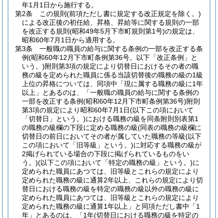
年1月1日から施行する。
第2条
この規則
(前項ただし書に規定する改正規定を除く。)
による改正後の初任給、昇格、昇給等に関する規則の一部
を改正する規則
(昭和49年5月下市町規則第1号)
の規定は、
昭和60年7月1日から適用する。
第3条
一般職の職員の給与に関する条例の一部を改正する条
例
(昭和60年12月下市町条例第36号。以下「改正条例」と
いう。)
附則第3項の規定により切替日におけるその者の職
務の級を定められた職員に係る当該切替後の職務の級の1級
上位の昇格については、同項中「現に属する職務の級に1年
以上」とあるのは、「一般職の職員の給与に関する条例の
一部を改正する条例
(昭和60年12月下市町条例第36号)
附則
第3項の規定により昭和60年7月1日
(以下この項において
「切替日」という。)
における職務の級を同条附則別表第1
の職務の級欄の下段に定める職務の級
(同表の職務の級欄に
切替日の前日においてその者が属していた職務の等級
(以下
この項において「旧等級」という。)
に対応する職務の級が
2掲げられている場合の下段に掲げられているものをい
う。)
(以下この項において「特定の職務の級」という。)
に
定められた職員にあつては、旧等級とこれらの規定により
定められた職務の級に通算2年以上、これらの規定により切
替日における職務の級を特定の職務の級以外の職務の級に
定められた職員にあつては、旧等級とこれらの規定により
定められた職務の級に通算1年以上」と同項ただし書中「1
年」とあるのは、「1年
(切替日における職務の級を特定の