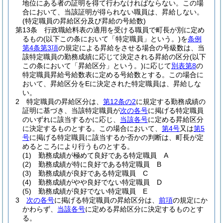
地位にある者の証明を得て行わなければならない。
この場
合において、当該証明が得られない職員は、昇給しない。
(特定職員の昇給区分及び昇給の号給数)
第13条
行政職給料表の適用を受ける職員で町長が別に定め
るもの
(以下この条において「特定職員」という。)
を
条例
第4条第3項
の規定による昇給をさせる場合の号級数は、当
該特定職員の勤務成績に応じて決定される昇給の区分
(以下
この条において「昇給区分」という。)
に応じて
別表第8
の
特定職員昇給号給数表に定める号給数とする。
この場合に
おいて、昇給区分をEに決定された特定職員は、昇給しな
い。
2
特定職員の昇給区分は、
第12条の2
に規定する勤務成績の
証明に基づき、当該特定職員が
次の各号
に掲げる特定職員
のいずれに該当するかに応じ、
当該各号
に定める昇給区分
に決定するものとする。
この場合において、
第4号
又は
第5
号
に掲げる特定職員に該当するか否かの判断は、町長が定
めるところにより行うものとする。
(1)
勤務成績が極めて良好である特定職員 A
(2)
勤務成績が特に良好である特定職員 B
(3)
勤務成績が良好である特定職員 C
(4)
勤務成績がやや良好でない特定職員 D
(5)
勤務成績が良好でない特定職員 E
3
次の各号
に掲げる特定職員の昇給区分は、
前項
の規定にか
かわらず、
当該各号
に定める昇給区分に決定するものとす
る。