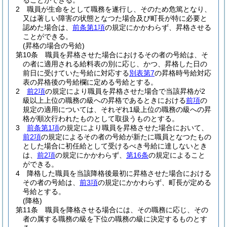
ることができる。
2
職員が生命をとして職務を遂行し、そのため危篤となり、
又は著しい障害の状態となつた場合及び町長が特に必要と
認めた場合は、
前条第1項
の規定にかかわらず、昇格させる
ことができる。
(昇格の場合の号給)
第10条
職員を昇格させた場合におけるその者の号給は、そ
の者に適用される給料表の別に応じ、かつ、昇格した日の
前日に受けていた号給に対応する
別表第7
の昇格時号給対応
表の昇格後の号給欄に定める号給とする。
2
前2項
の規定により職員を昇格させた場合で当該昇格が2
級以上上位の職務の級への昇格であるときにおける
前項
の
規定の適用については、それぞれ1級上位の職務の級への昇
格が順次行われたものとして取扱うものとする。
3
前条第1項
の規定により職員を昇格させた場合において、
前2項
の規定によるその者の号給が新たに職員となつたもの
とした場合に初任給として受けるべき号給に達しないとき
は、
前2項
の規定にかかわらず、
第16条
の規定によること
ができる。
4
降格した職員を当該降格後最初に昇格させた場合における
その者の号給は、
前3項
の規定にかかわらず、町長が定める
号給とする。
(降格)
第11条
職員を降格させる場合には、その職務に応じ、その
者の属する職務の級を下位の職務の級に決定するものとす