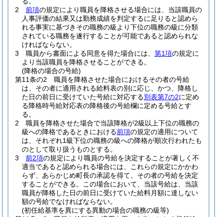
る。
2
前項
の規定により職員を降格させる場合には、当該職員の
人事評価の結果又は勤務成績を判定するに足りると認めら
れる事実に基づきその職務の級より下位の職務の級に分類
されている職務を遂行することが可能であると認められな
ければならない。
3
職員から書面による同意を得た場合には、
第1項
の規定に
より当該職員を降格させることができる。
(降格の場合の号給)
第11条の2
職員を降格させた場合におけるその者の号給
は、その者に適用される給料表の別に応じ、かつ、降格し
た日の前日に受けていた号給に対応する
別表第7の2
に定め
る降格時号給対応表の降格後の号給欄に定める号給とす
る。
2
職員を降格させた場合で当該降格が2級以上下位の職務の
級への降格であるときにおける
前項
の規定の適用について
は、それぞれ1級下位の職務の級への降格が順次行われたも
のとして取り扱うものとする。
3
前2項
の規定により職員の号給を決定することが著しく不
適当であると認められる場合には、これらの規定にかかわ
らず、あらかじめ町長の承認を得て、その者の号給を決定
することができる。
この場合において、当該号給は、当該
職員が降格した日の前日に受けていた給料月額に達しない
額の号給でなければならない。
(初任給基準を異にする異動の場合の職務の級等)