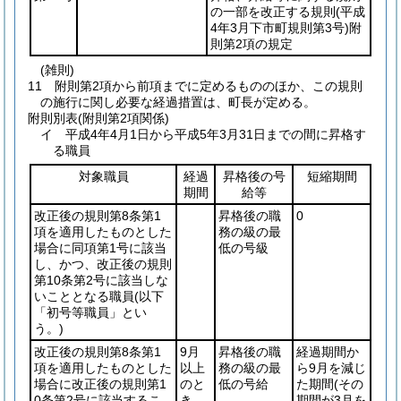
の一部を改正する規則
(平成
4年3月下市町規則第3号)
附
則第2項の規定
(雑則)
11
附則第2項から前項までに定めるもののほか、この規則
の施行に関し必要な経過措置は、町長が定める。
附則別表
(附則第2項関係)
イ 平成4年4月1日から平成5年3月31日までの間に昇格す
る職員
対象職員
経過
昇格後の号
短縮期間
期間
給等
改正後の規則第8条第1
昇格後の職
0
項を適用したものとした
務の級の最
場合に同項第1号に該当
低の号級
し、かつ、改正後の規則
第10条第2号に該当しな
いこととなる職員
(以下
「初号等職員」とい
う。)
改正後の規則第8条第1
9月
昇格後の職
経過期間か
項を適用したものとした
以上
務の級の最
ら9月を減じ
場合に改正後の規則第1
のと
低の号給
た期間
(その
0条第2号に該当するこ
き
期間が3月を