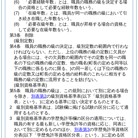
(6)
「必要経験年数」とは、職員の職務の級を決定する場
合の資格として必要な経験年数をいう。
(7)
「在級年数」とは、職員が同一の職務の級において引
き続き在職した年数をいう。
(8)
「必要在級年数」とは、職員が昇格する場合の資格と
して必要な在級年数をいう。
第3条
削除
(級別定数)
第4条
職員の職務の級の決定は、級別定数の範囲内で行わな
ければならない。
ただし、上位の職務の級の定数に欠員が
ある場合には、その欠員数の範囲内でその定数を同一の職
名の下位の職務の級の定数、他の職名
(町長の定める同等以
下の職務に係るものに限る。)
の同一若しくは下位の職務の
級の定数又は町長の定める他の給料表のこれらに相当する
職務の級の定数に流用することを妨げない。
(級別資格基準表)
第5条
職員の職務の級は、この規則において別に定める場合
を除き、
別表第2
の級別資格基準表
(以下「級別資格基準
表」という。)
に定める基準に従い決定するものとする。
2
級別資格基準表は、試験欄に掲げる試験の区分に応じて適
用するものとする。
3
級別資格基準表の学歴免許等欄の区分の適用については、
職員の有する最も新しい学歴免許等の資格に応じ、同表に
おいて別に定めるもののほか、
別表第3
の学歴免許等資格区
分表
(以下「学歴免許等資格区分表」という。)
に定める区