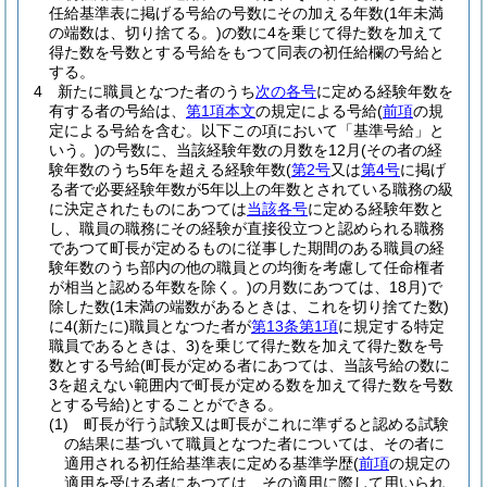
任給基準表に掲げる号給の号数にその加える年数
(1年未満
の端数は、切り捨てる。)
の数に4を乗じて得た数を加えて
得た数を号数とする号給をもつて同表の初任給欄の号給と
する。
4
新たに職員となつた者のうち
次の各号
に定める経験年数を
有する者の号給は、
第1項本文
の規定による号給
(
前項
の規
定による号給を含む。以下この項において「基準号給」と
いう。)
の号数に、当該経験年数の月数を12月
(その者の経
験年数のうち5年を超える経験年数
(
第2号
又は
第4号
に掲げ
る者で必要経験年数が5年以上の年数とされている職務の級
に決定されたものにあつては
当該各号
に定める経験年数と
し、職員の職務にその経験が直接役立つと認められる職務
であつて町長が定めるものに従事した期間のある職員の経
験年数のうち部内の他の職員との均衡を考慮して任命権者
が相当と認める年数を除く。)
の月数にあつては、18月)
で
除した数
(1未満の端数があるときは、これを切り捨てた数)
に4
(新たに)
職員となつた者が
第13条第1項
に規定する特定
職員であるときは、3)を乗じて得た数を加えて得た数を号
数とする号給
(町長が定める者にあつては、当該号給の数に
3を超えない範囲内で町長が定める数を加えて得た数を号数
とする号給)
とすることができる。
(1)
町長が行う試験又は町長がこれに準ずると認める試験
の結果に基づいて職員となつた者については、その者に
適用される初任給基準表に定める基準学歴
(
前項
の規定の
適用を受ける者にあつては、その適用に際して用いられ