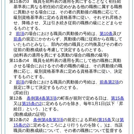
第11条の3
職員を給料表の適用を異にすることなく初任給
基準表に異なる初任給の定めがある他の職務に属する職務
に異動させる場合には、その者の異動後の職務に応じて、
級別資格基準表に定める資格基準に従い、それぞれ昇格さ
せ、降格させ、又は引き続き従前の職務の級にとどまらせ
るものとする。
2
前項
の場合における職員の異動後の号給は、
第10条
及び
前条
の規定にかかわらず、異動後の職に従前から在職して
いたものとみなし、部内の他の職員との均衡及びその者の
従前の勤務成績を考慮して決定するものとする。
(給料表の適用を異にする異動の場合の職務の級等)
第11条の4
職員を給料表の適用を異にして他の職務に異動
させる場合におけるその者の職務の級は、その異動後の職
務に応じ、級別資格基準表に定める資格基準に従い、決定
するものとする。
2
前項
の場合における職員の異動後の号給は、
前条第2項
の
規定に準じて決定するものとする。
(昇給日)
第12条
条例第4条第3項
の町長が規則で定める日は、
第15条
又は
第15条の2
に定めるものを除き、毎年1月1日
(以下「昇
給日」という。)
とする。
(勤務成績の証明)
第12条の2
条例第4条第3項
の規定による昇給
(
第15条
又は
第
15条の2
に定めるところにより行うものを除く。)
は、当該
職員の勤務成績について、その者の職務について監督する