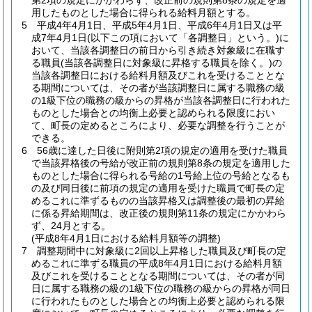
第2項の規定にかかわらず、改正前の規則第8条の規定を適
用したものとした場合に得られる給料月額とする。
5
平成4年4月1日、平成5年4月1日、平成6年4月1日又は平
成7年4月1日
(以下この項において「各調整日」という。)
に
おいて、当該各調整日の前日から引き続き対象級に在職す
る職員
(当該各調整日に対象級に昇格する職員を除く。)
の
当該各調整日における給料月額及びこれを受けることとな
る期間については、その者が当該調整日に属する職務の級
の1級下位の職務の級からの昇格が当該各調整日に行われた
ものとした場合との均衡上必要と認められる限度におい
て、町長の定めるところにより、必要な調整を行うことが
できる。
6
56歳に達した日後に附則第2項の規定の適用を受けた職員
で当該昇格後の号給が改正前の規則第8条の規定を適用した
ものとした場合に得られる号給の1号給上位の号給となるも
の及び同日後に前項の規定の適用を受けた職員で町長の定
めるこれに準ずるものの当該昇格又は調整後の最初の昇給
に係る昇給期間は、改正後の規則第11条の規定にかかわら
ず、24月とする。
(平成8年4月1日における給料月額等の調整)
7
調整期間中に対象級に2回以上昇格した職員及び町長の定
めるこれに準ずる職員の平成8年4月1日における給料月額
及びこれを受けることとなる期間については、その者が同
日に属する職務の級の1級下位の職務の級からの昇格が同日
に行われたものとした場合との均衡上必要と認められる限