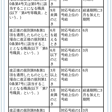
0条第4号又は第5号に該
き
当することになる職員
9月
対応号給の1
経過期間に3
(以下「第4号等職員」と
未満
号給上位の
月を加えた
いう。)
のと
号給
期間
き
改正後の規則第8条第1
6月
対応号給の1
6月
項を適用したものとした
を超
号給上位の
場合に改正後の規則第1
える
号給
0条第6号に該当するこ
とき
ととなる職員
(以下「第6
6月
対応号給の1
3月
号職員」という。)
以下
号給上位の
のと
号給
き
改正後の規則第8条第1
3月
対応号給の1
6月
項を適用したものとした
以上
号給上位の
場合に改正後の規則第1
のと
号給
0条第7号に該当するこ
き
ととなる職員
(以下「第7
3月
対応号給の1
経過期間に3
号職員」という。)
未満
号給上位の
月を加えた
のと
号給
期間
き
改正後の規則第8条第1
対応号給の1
3月