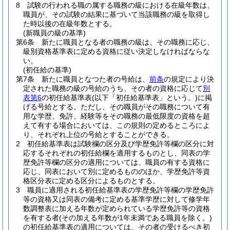
8
試験の行われる職の属する職務の級における在級年数は、
職員が、その試験の結果に基づいて当該職務の級を取得し
た時以後の在級年数とする。
(新職員の級の基準)
第6条
新たに職員となる者の職務の級は、その職務に応じ、
級別資格基準表に定める資格に従い決定しなければならな
い。
(初任給の基準)
第7条
新たに職員となつた者の号給は、
前条
の規定により決
定された職務の級の号給のうち、その者の資格に応じて
別
表第6
の初任給基準表
(以下「初任給基準表」という。)
に掲
げる号給とする。
ただし、その職員がその職務について有
用な学歴、免許、経験等をその職務の最低限度の資格を超
えて有する場合においては、この規則の定めるところによ
り、それぞれ上位の号給とすることができる。
2
初任給基準表は試験欄の区分及び学歴免許等欄の区分に対
応するそれぞれの初任給欄を適用するものとし、同表の学
歴免許等欄の区分の適用については、職員の有する資格に
応じ、同表において別に定めるもののほか、学歴免許等資
格区分表に定める区分によるものとする。
3
職員に適用される初任給基準表の学歴免許等欄の学歴免許
等の資格又は同表の備考に定める基準学歴に対して修学年
数調整表に加える年数が定められている学歴免許等の資格
を有する者
(その加える年数が1年未満である職員を除く。)
の初任給基準表の適用については、その者の受けるべき初