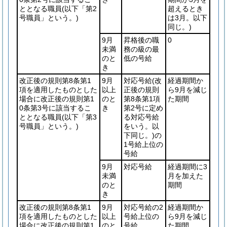
ととなる職員
(以下「第2
超えるとき
号職員」という。)
は3月。以下
同じ。)
9月
昇格後の職
0
未満
務の級の最
のと
低の号給
き
改正後の規則第8条第1
9月
対応号給
(改
経過期間か
項を適用したものとした
以上
正後の規則
ら9月を減じ
場合に改正後の規則第1
のと
第8条第1項
た期間
0条第3号に該当するこ
き
第2号に定め
ととなる職員
(以下「第3
る対応号給
号職員」という。)
をいう。以
下同じ。)
の
1号給上位の
号給
9月
対応号給
経過期間に3
未満
月を加えた
のと
期間
き
改正後の規則第8条第1
9月
対応号給の2
経過期間か
項を適用したものとした
以上
号給上位の
ら9月を減じ
場合に改正後の規則第1
のと
号給
た期間