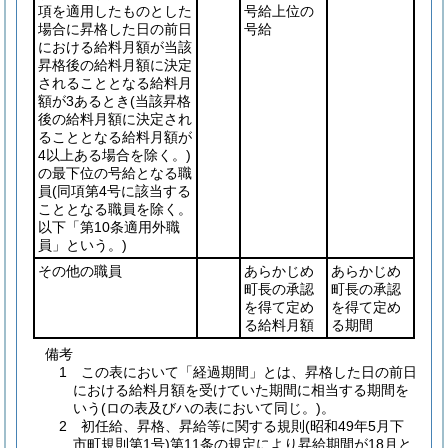
項を適用したものとした
号給上位の
場合に昇格した日の前日
号給
における給料月額が当該
昇格後の給料月額に決定
されることとなる給料月
額が3あるとき
(当該昇格
後の給料月額に決定され
ることとなる給料月額が
4以上ある場合を除く。)
の最下位の号給となる職
員
(同項第4号に該当する
こととなる職員を除く。
以下「第10条適用外職
員」という。)
その他の職員
あらかじめ
あらかじめ
町長の承認
町長の承認
を得て定め
を得て定め
る給料月額
る期間
備考
1 この表において「経過期間」とは、昇格した日の前日
における給料月額を受けていた期間に相当する期間を
いう(ロの表及びハの表において同じ。)。
2 初任給、昇格、昇給等に関する規則(昭和49年5月下
市町規則第1号)第11条の規定により昇給期間が18月と