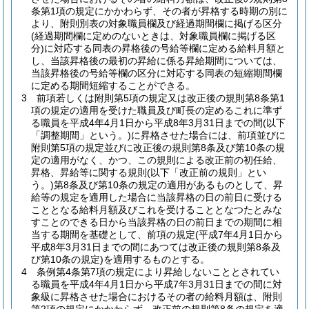
条第1項の規定にかかわらず、その者が昇格する時期の別に
より、附則別表の対象職員欄及び経過期間欄に掲げる区分
(経過期間欄に定めのないときは、対象職員欄に掲げる区
分)
に対応する同表の昇格後の号給等欄に定める給料月額と
し、当該昇格後の最初の昇給に係る昇給期間については、
当該昇格後の号給等欄の区分に対応する同表の短縮期間欄
に定める期間短縮することができる。
3
前項若しくは附則第5項の規定又は改正後の規則第8条第1
項の規定の適用を受けた職員及び町長の定めるこれに準ず
る職員を平成4年4月1日から平成8年3月31日までの間
(以下
「調整期間」という。)
に昇格させた場合には、前項並びに
附則第5項の規定並びに改正後の規則第8条及び第10条の規
定の適用がなく、かつ、この規則による改正前の初任給、
昇格、昇給等に関する規則
(以下「改正前の規則」とい
う。)
第8条及び第10条の規定の適用があるものとして、昇
給等の規定を適用した場合に当該昇格の日の前日に受ける
こととなる給料月額及びこれを受けることとなつたとみな
すことのできる日から当該昇格の日の前日までの期間に相
当する期間を基礎として、前項の規定
(平成7年4月1日から
平成8年3月31日までの間にあつては改正後の規則第8条及
び第10条の規定)
を適用するものとする。
4
条例第4条第7項の規定により昇給しないこととされてい
る職員を平成4年4月1日から平成7年3月31日までの間に対
象級に昇格させた場合におけるその者の給料月額は、附則