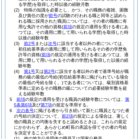
る学歴)
を取得した時以後の経験月数
(2)
特殊の知識を必要とし、かつ、その職務の複雑、困難
及び責任の度が
前号
の試験の行われる職と同等と認めら
れる職に採用された職員については、その者の職務に有
用な免許その他の資格
(
前項
の規定の適用を受ける者にあ
つては、その適用に際して用いられる学歴)
を取得した時
以後の経験年数
(3)
前2号
または
次号
に該当する者以外の者については、
初任給基準表の適用に際して用いられるその者の学歴免
許等の資格
(
前項
の規定の適用を受ける者にあつては、適
用に際して用いられるその者の学歴)
を取得した以後の経
験年数
(4)
第1号
又は
第2号
に該当する者以外の者で基準号給が職
務の級の最低の号給
(初任給基準表に掲げられている場合
の最低の号給を除く。)
である者については、級別資格基
準表に定めるその職務の級についての必要経験年数を超
える経験年数
5
前項
の規定の適用を受ける職員の経験年数については、
第
5条第6項
及び
第7項
の規定を準用する。
6
次の各号
に掲げる者から引き続いて新たに職員となつた者
の号給の決定について、
前2項
の規定による場合は、著しく
他の職員との均衡を失すると認めるときは、これらの規定
にかかわらず、あらかじめ町長の承認を得てその者の号給
を決定することができる。
(1)
他の地方公共団体の職員又は国家公務員