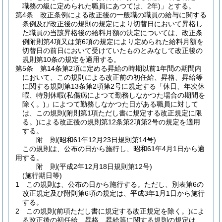
職務の級に定められた職員にあつては、2年)
」とする。
第4条
改正条例による改正後の一般職の職員の給与に関する
条例及び改正後の規則の規定により切替日において昇格し
た職員の当該昇格後の給料月額の決定については、改正条
例附則第4項又は第6項の規定により定められた給料月額を
切替日の前日において受けていたものとみなして改正後の
規則第10条の規定を適用する。
第5条
第14条第2項に定める昇給の時期以前1年間の期間内
において、この規則による改正前の初任給、昇格、昇給等
に関する規則第13条第2項第2号に規定する「休日、年次休
暇、特別休暇
(私傷病によつて勤務しなかつた場合の期間を
除く。)
」によつて勤務しなかつた日がある職員に対して
は、この規則
(附則第1項ただし書に規定する改正規定に限
る。)
による改正後の規則第12条第2項第2号の規定を適用
する。
附
則
(昭和61年12月23日
規則第14号)
この規則は、公布の日から施行し、昭和61年4月1日から適
用する。
附
則
(平成2年12月18日
規則第12号)
(施行期日等)
1
この規則は、公布の日から施行する。
ただし、別表第6の
改正規定及び附則第6項の規定は、平成3年1月1日から施行
する。
2
この規則
(前項ただし書に規定する改正規定を除く。)
によ
る改正後の初任給、昇格、昇給等に関する規則の規定は、