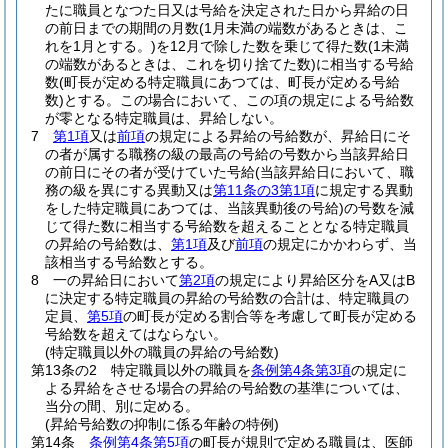
たに職員となつた日又は号給を決定された日から昇給の日
の前日までの期間の月数
(1月未満の端数があるときは、こ
れを1月とする。)
を12月で除した数を乗じて得た数
(1未満
の端数があるときは、これを切り捨てた数)
に相当する号給
数
(町長が定める特定職員にあつては、町長が定める号給
数)
とする。
この場合において、この項の規定による号給数
が零となる特定職員は、昇給しない。
7
第1項
又は
前項
の規定による昇給の号給数が、昇給日にそ
の者が属する職務の級の最高の号給の号数から当該昇給日
の前日にその者が受けていた号給
(当該昇給日において、職
務の級を異にする異動又は
第11条の3第1項
に規定する異動
をした特定職員にあつては、当該異動後の号給)
の号数を減
じて得た数に相当する号給数を超えることとなる特定職員
の昇給の号給数は、
第1項
及び
前項
の規定にかかわらず、当
該相当する号給数とする。
8
一の昇給日において
第2項
の規定により昇給区分をA又はB
に決定する特定職員の昇給の号給数の合計は、特定職員の
定員、
第5項
の町長が定める割合等を考慮して町長が定める
号給数を超えてはならない。
(特定職員以外の職員の昇給の号給数)
第13条の2
特定職員以外の職員を
条例第4条第3項
の規定に
よる昇給をさせる場合の昇給の号給数の基準については、
当分の間、別に定める。
(昇給号給数の抑制に係る年齢の特例)
第14条
条例第4条第5項
の町長が規則で定める職員は、医師