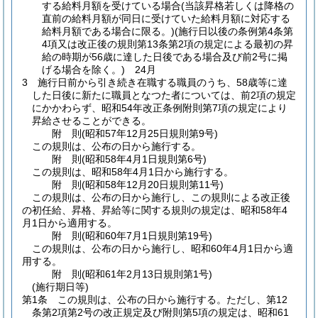
する給料月額を受けている場合
(当該昇格若しくは降格の
直前の給料月額が同日に受けていた給料月額に対応する
給料月額である場合に限る。)
(施行日以後の条例第4条第
4項又は改正後の規則第13条第2項の規定による最初の昇
給の時期が56歳に達した日後である場合及び前2号に掲
げる場合を除く。)
24月
3
施行日前から引き続き在職する職員のうち、58歳等に達
した日後に新たに職員となつた者については、前2項の規定
にかかわらず、昭和54年改正条例附則第7項の規定により
昇給させることができる。
附
則
(昭和57年12月25日
規則第9号)
この規則は、公布の日から施行する。
附
則
(昭和58年4月1日
規則第6号)
この規則は、昭和58年4月1日から施行する。
附
則
(昭和58年12月20日
規則第11号)
この規則は、公布の日から施行し、この規則による改正後
の初任給、昇格、昇給等に関する規則の規定は、昭和58年4
月1日から適用する。
附
則
(昭和60年7月1日
規則第19号)
この規則は、公布の日から施行し、昭和60年4月1日から適
用する。
附
則
(昭和61年2月13日
規則第1号)
(施行期日等)
第1条
この規則は、公布の日から施行する。
ただし、第12
条第2項第2号の改正規定及び附則第5項の規定は、昭和61