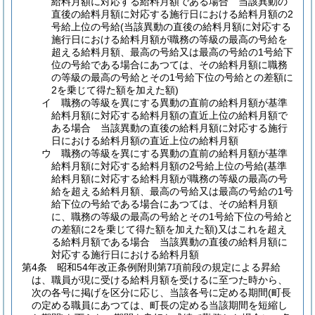
給料月額に対応する給料月額である場合 当該異動の
直後の給料月額に対応する施行日における給料月額の2
号給上位の号給
(当該異動の直後の給料月額に対応する
施行日における給料月額が職務の等級の最高の号給を
超える給料月額、最高の号給又は最高の号給の1号給下
位の号給である場合にあつては、その給料月額に職務
の等級の最高の号給とその1号給下位の号給との差額に
2を乗じて得た額を加えた額)
イ
職務の等級を異にする異動の直前の給料月額が基準
給料月額に対応する給料月額の直近上位の給料月額で
ある場合 当該異動の直後の給料月額に対応する施行
日における給料月額の直近上位の給料月額
ウ
職務の等級を異にする異動の直前の給料月額が基準
給料月額に対応する給料月額の2号給上位の号給
(基準
給料月額に対応する給料月額が職務の等級の最高の号
給を超える給料月額、最高の号給又は最高の号給の1号
給下位の号給である場合にあつては、その給料月額
に、職務の等級の最高の号給とその1号給下位の号給と
の差額に2を乗じて得た額を加えた額)
又はこれを超え
る給料月額である場合 当該異動の直後の給料月額に
対応する施行日における給料月額
第4条
昭和54年改正条例附則第7項前段の規定による昇給
は、職員が現に受ける給料月額を受けるに至つた時から、
次の各号に掲げを区分に応じ、当該各号に定める期間
(町長
の定める職員にあつては、町長の定める当該期間を短縮し