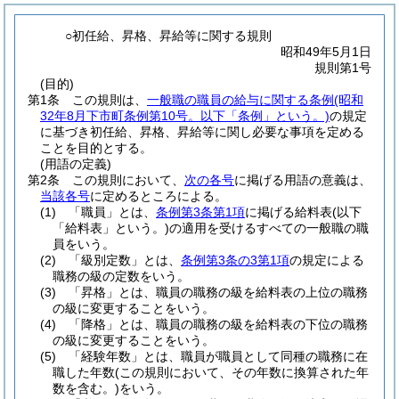
○初任給、昇格、昇給等に関する規則
昭和49年5月1日
規則第1号
(目的)
第1条
この規則は、
一般職の職員の給与に関する条例
(昭和
32年8月下市町条例第10号。以下「条例」という。)
の規定
に基づき初任給、昇格、昇給等に関し必要な事項を定める
ことを目的とする。
(用語の定義)
第2条
この規則において、
次の各号
に掲げる用語の意義は、
当該各号
に定めるところによる。
(1)
「職員」とは、
条例第3条第1項
に掲げる給料表
(以下
「給料表」という。)
の適用を受けるすべての一般職の職
員をいう。
(2)
「級別定数」とは、
条例第3条の3第1項
の規定による
職務の級の定数をいう。
(3)
「昇格」とは、職員の職務の級を給料表の上位の職務
の級に変更することをいう。
(4)
「降格」とは、職員の職務の級を給料表の下位の職務
の級に変更することをいう。
(5)
「経験年数」とは、職員が職員として同種の職務に在
職した年数
(この規則において、その年数に換算された年
数を含む。)
をいう。