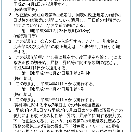
平成2年4月1日から適用する。
(経過措置等)
3
改正後の規則別表第6の規定は、同表の改正規定の施行の
日以後の休職等の期間について適用し、同日前の休職等の
期間については、なお従前の例による。
附
則
(平成3年12月25日
規則第18号)
(施行期日等)
1
この規則は、公布の日から施行する。
ただし、別表第2、
別表第3及び別表第4の改正規定は、平成4年4月1日から施
行する。
2
この規則
(前項ただし書に規定する改正規定を除く。)
によ
る改正後の初任給、昇格、昇給等に関する規則の規定は、
平成3年4月1日から適用する。
附
則
(平成4年3月27日
規則第3号)
抄
(施行期日)
1
この規則は、平成4年4月1日から施行する。
附
則
(平成4年3月27日
規則第5号)
(施行期日)
1
この規則は、平成4年4月1日から施行する。
(昇格等に関する平成7年度までの間の経過措置)
2
平成4年4月1日から平成7年3月31日までの間に職員をこの
規則による改正後の初任給、昇格、昇給等に関する規則
(以
下「改正後の規則」という。)
別表第7の特定級表に定める
職務の級以上の職務の級
(以下「対象級」という。)
に昇格
させた場合におけるその者の給料月額は、改正後の規則第8