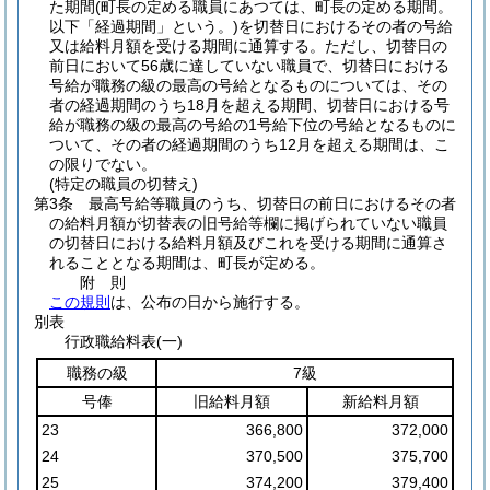
た期間
(町長の定める職員にあつては、町長の定める期間。
以下「経過期間」という。)
を切替日におけるその者の号給
又は給料月額を受ける期間に通算する。
ただし、切替日の
前日において56歳に達していない職員で、切替日における
号給が職務の級の最高の号給となるものについては、その
者の経過期間のうち18月を超える期間、切替日における号
給が職務の級の最高の号給の1号給下位の号給となるものに
ついて、その者の経過期間のうち12月を超える期間は、こ
の限りでない。
(特定の職員の切替え)
第3条
最高号給等職員のうち、切替日の前日におけるその者
の給料月額が切替表の旧号給等欄に掲げられていない職員
の切替日における給料月額及びこれを受ける期間に通算さ
れることとなる期間は、町長が定める。
附
則
この規則
は、公布の日から施行する。
別表
行政職給料表(一)
職務の級
7級
号俸
旧給料月額
新給料月額
23
366,800
372,000
24
370,500
375,700
25
374,200
379,400