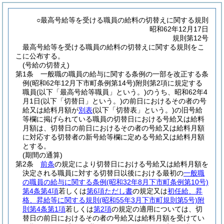
○最高号給等を受ける職員の給料の切替えに関する規則
昭和62年12月17日
規則第12号
最高号給等を受ける職員の給料の切替えに関する規則をこ
こに公布する。
(号給の切替え)
第1条
一般職の職員の給与に関する条例の一部を改正する条
例
(昭和62年12月下市町条例第14号)
附則第2項に規定する
職員
(以下「最高号給等職員」という。)
のうち、昭和62年4
月1日
(以下「切替日」という。)
の前日におけるその者の号
給又は給料月額が
別表
(以下「切替表」という。)
の旧号給
等欄に掲げられている職員の切替日における号給又は給料
月額は、切替日の前日におけるその者の号給又は給料月額
に対応する切替者の新号給等欄に定める号給又は給料月額
とする。
(期間の通算)
第2条
前条
の規定により切替日における号給又は給料月額を
決定される職員に対する切替日以後における最初の
一般職
の職員の給与に関する条例
(昭和32年8月下市町条例第10号)
第4条第4項
若しくは
第6項ただし書
の規定又は
初任給、昇
格、昇給等に関する規則
(昭和55年3月下市町規則第5号)
附
則第4条第1項
若しくは
第2項
の規定の適用については、切
替日の前日におけるその者の号給又は給料月額を受けてい