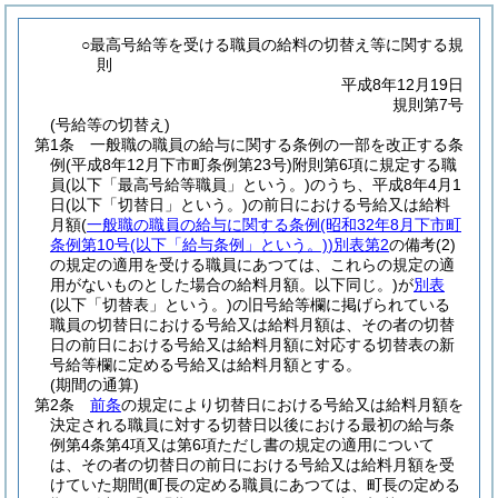
○最高号給等を受ける職員の給料の切替え等に関する規
則
平成8年12月19日
規則第7号
(号給等の切替え)
第1条
一般職の職員の給与に関する条例の一部を改正する条
例
(平成8年12月下市町条例第23号)
附則第6項に規定する職
員
(以下「最高号給等職員」という。)
のうち、平成8年4月1
日
(以下「切替日」という。)
の前日における号給又は給料
月額
(
一般職の職員の給与に関する条例
(昭和32年8月下市町
条例第10号
(以下「給与条例」という。)
)
別表第2
の備考
(2)
の規定の適用を受ける職員にあつては、これらの規定の適
用がないものとした場合の給料月額。以下同じ。)
が
別表
(以下「切替表」という。)
の旧号給等欄に掲げられている
職員の切替日における号給又は給料月額は、その者の切替
日の前日における号給又は給料月額に対応する切替表の新
号給等欄に定める号給又は給料月額とする。
(期間の通算)
第2条
前条
の規定により切替日における号給又は給料月額を
決定される職員に対する切替日以後における最初の給与条
例第4条第4項又は第6項ただし書の規定の適用について
は、その者の切替日の前日における号給又は給料月額を受
けていた期間
(町長の定める職員にあつては、町長の定める