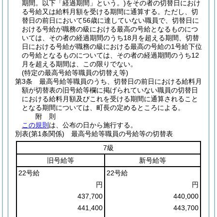
期間。以下「経過期間」という。)
をその者の切替日におけ
る号給又は給料月額を受ける期間に通算する。
ただし、切
替日の前日において56歳に達していない職員で、切替日に
おける号給が職務の級における最高の号給となるものにつ
いては、その者の経過期間のうち18月を超える期間、切替
日における号給が職務の級における最高の号給の1号給下位
の号給となるものについては、その者の経過期間のうち12
月を超える期間は、この限りでない。
(特定の最高号給等職員の切替え等)
第3条
最高号給等職員のうち、切替日の前日における給料月
額が切替表の旧号給等欄に掲げられていない職員の切替日
における給料月額及びこれを受ける期間に通算されること
となる期間については、町長の定めるところによる。
附
則
この規則
は、公布の日から施行する。
別表
(第1条関係) 最高号給等職員の号給等の切替表
7級
旧号給等
新号給等
22号給
22号給
円
円
437,700
440,000
441,400
443,700