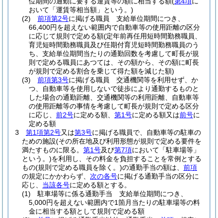
位期間の通勤に要する運賃等の額に相当する額
(
第4項
に
おいて「運賃等相当額」という。)
(2)
前項第2号
に掲げる職員 支給単位期間につき、
66,400円を超えない範囲内で自動車等の使用距離の区分
に応じて規則で定める額
(定年前再任用短時間勤務職員、
育児短時間勤務職員及び任期付育児短時間勤務職員のう
ち、支給単位期間当たりの通勤回数を考慮して町長が規
則で定める職員にあつては、その額から、その額に町長
が規則で定める割合を乗じて得た額を減じた額)
(3)
前項第3号
に掲げる職員 交通機関等を利用せず、か
つ、自動車等を使用しないで徒歩により通勤するものと
した場合の通勤距離、交通機関等の利用距離、自動車等
の使用距離等の事情を考慮して町長が規則で定める区分
に応じ、
前2号
に定める額、
第1号
に定める額又は
前号
に
定める額
3
第1項第2号
又は
第3号
に掲げる職員で、自動車等の駐車の
ための施設
(その所在地及び利用形態が規則で定める要件を
満たすものに限る。
第1号
及び
第7項
において「駐車場等」
という。)
を利用し、その料金を負担することを常例とする
もの
(規則で定める職員を除く。)
の通勤手当の額は、
前項
の規定にかかわらず、
次の各号
に掲げる通勤手当の区分に
応じ、
当該各号
に定める額とする。
(1)
駐車場等に係る通勤手当 支給単位期間につき、
5,000円を超えない範囲内で1箇月当たりの駐車場等の料
金に相当する額として規則で定める額