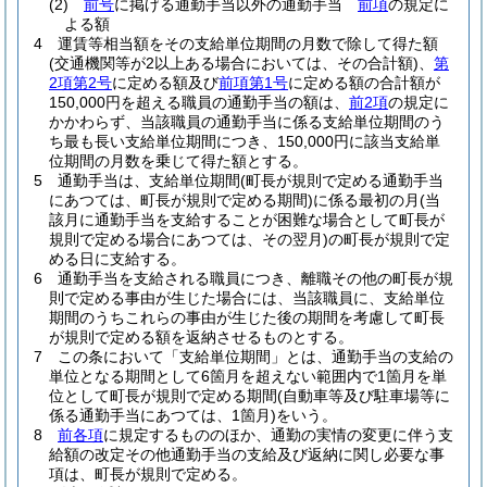
(2)
前号
に掲げる通勤手当以外の通勤手当
前項
の規定に
よる額
4
運賃等相当額をその支給単位期間の月数で除して得た額
(交通機関等が2以上ある場合においては、その合計額)
、
第
2項第2号
に定める額及び
前項第1号
に定める額の合計額が
150,000円を超える職員の通勤手当の額は、
前2項
の規定に
かかわらず、当該職員の通勤手当に係る支給単位期間のう
ち最も長い支給単位期間につき、150,000円に該当支給単
位期間の月数を乗じて得た額とする。
5
通勤手当は、支給単位期間
(町長が規則で定める通勤手当
にあつては、町長が規則で定める期間)
に係る最初の月
(当
該月に通勤手当を支給することが困難な場合として町長が
規則で定める場合にあつては、その翌月)
の町長が規則で定
める日に支給する。
6
通勤手当を支給される職員につき、離職その他の町長が規
則で定める事由が生じた場合には、当該職員に、支給単位
期間のうちこれらの事由が生じた後の期間を考慮して町長
が規則で定める額を返納させるものとする。
7
この条において「支給単位期間」とは、通勤手当の支給の
単位となる期間として6箇月を超えない範囲内で1箇月を単
位として町長が規則で定める期間
(自動車等及び駐車場等に
係る通勤手当にあつては、1箇月)
をいう。
8
前各項
に規定するもののほか、通勤の実情の変更に伴う支
給額の改定その他通勤手当の支給及び返納に関し必要な事
項は、町長が規則で定める。