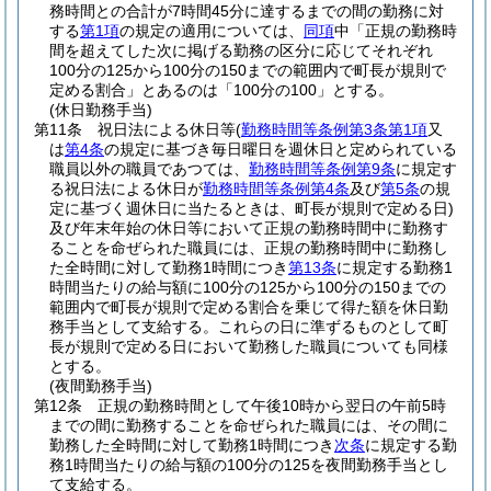
務時間との合計が7時間45分に達するまでの間の勤務に対
する
第1項
の規定の適用については、
同項
中「正規の勤務時
間を超えてした次に掲げる勤務の区分に応じてそれぞれ
100分の125から100分の150までの範囲内で町長が規則で
定める割合」とあるのは「100分の100」とする。
(休日勤務手当)
第11条
祝日法による休日等
(
勤務時間等条例第3条第1項
又
は
第4条
の規定に基づき毎日曜日を週休日と定められている
職員以外の職員であつては、
勤務時間等条例第9条
に規定す
る祝日法による休日が
勤務時間等条例第4条
及び
第5条
の規
定に基づく週休日に当たるときは、町長が規則で定める日)
及び年末年始の休日等において正規の勤務時間中に勤務す
ることを命ぜられた職員には、正規の勤務時間中に勤務し
た全時間に対して勤務1時間につき
第13条
に規定する勤務1
時間当たりの給与額に100分の125から100分の150までの
範囲内で町長が規則で定める割合を乗じて得た額を休日勤
務手当として支給する。
これらの日に準ずるものとして町
長が規則で定める日において勤務した職員についても同様
とする。
(夜間勤務手当)
第12条
正規の勤務時間として午後10時から翌日の午前5時
までの間に勤務することを命ぜられた職員には、その間に
勤務した全時間に対して勤務1時間につき
次条
に規定する勤
務1時間当たりの給与額の100分の125を夜間勤務手当とし
て支給する。