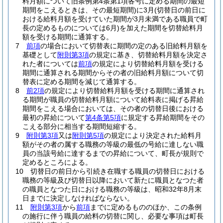
料月額について旧条例第4条第1項各号に定める期間の最短
期間をこえるときは、その最短期間)
に3月
(切替日の前日に
おける給料月額を受けていた期間が3月未満である職員で町
長の定めるものについては6月)
を加えた期間を切替給料月
額を受ける期間に通算する。
7
前項
の場合において切替表に期間の定のある旧給料月額を
基礎として
附則第3項
の規定に基き、切替給料月額を決定さ
れた者については
前項
の規定により切替給料月額を受ける
期間に通算される期間からその者の旧給料月額について切
替表に定める期間を減じて通算する。
8
前2項
の規定により切替給料月額を受ける期間に通算され
る期間が職員の切替給料月額について給料表に掲げる昇給
期間をこえる場合においては、その者の切替日後における
最初の昇給について
第4条第5項
に規定する昇給期間をその
こえる部分に相当する期間短縮する。
9
附則第3項
又は
附則第5項
の規定により決定された給料月
額がその者の属する職務の等級の最低の号給に達しない職
員の当該号給に達するまでの昇給について、町長が規則で
定めるところによる。
10
切替日の前日から引続き在職する職員の切替日における
職務の等級及び切替日以降において新たに職員となつた者
の職員となつた日における職務の等級は、昭和32年8月末
日までに決定しなければならない。
11
附則第3項
から
前項
までに定めるもののほか、この条例
の施行に伴う職員の給料の切替に関し、必要な事項は町長