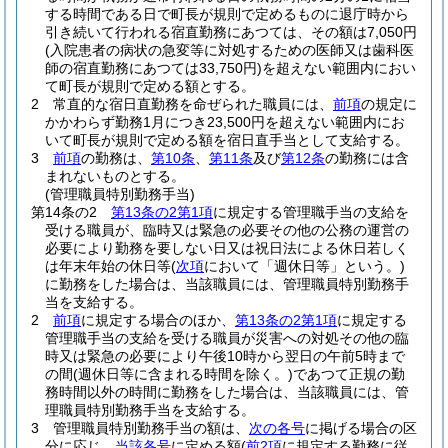
する時間である日で町長が規則で定めるものに退庁時から
引き続いて行われる宿直勤務にあつては、その額は7,050円
(入院患者の病状の急変等に対処するための医師又は歯科医
師の宿直勤務にあつては33,750円)
を超えない範囲内におい
て町長が規則で定める額とする。
2
常直的な宿日直勤務を命ぜられた職員には、
前項
の規定に
かかわらず勤務1月につき23,500円を超えない範囲内にお
いて町長が規則で定める額を宿日直手当として支給する。
3
前項
の勤務は、
第10条
、
第11条
及び
第12条
の勤務には含
まれないものとする。
(管理職員特別勤務手当)
第14条の2
第13条の2第1項
に規定する管理職手当の支給を
受ける職員が、臨時又は緊急の必要その他の公務の運営の
必要により勤務を要しない日又は祝日法による休日若しく
は年末年始の休日等
(
次項
において「週休日等」という。)
に勤務をした場合は、当該職員には、管理職員特別勤務手
当を支給する。
2
前項
に規定する場合のほか、
第13条の2第1項
に規定する
管理職手当の支給を受ける職員が災害への対処その他の臨
時又は緊急の必要により午後10時から翌日の午前5時まで
の間
(週休日等に含まれる時間を除く。)
であつて正規の勤
務時間以外の時間に勤務をした場合は、当該職員には、管
理職員特別勤務手当を支給する。
3
管理職員特別勤務手当の額は、
次の各号
に掲げる場合の区
分に応じ、
当該各号
に定める額
(
前2項
に規定する勤務に従