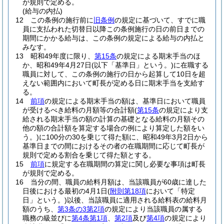
が規則で定める。
(給与の内払)
12
この条例の施行前に
旧条例
の規定に基づいて、すでに職
員に支払われた切替日以降この条例施行の日の前日までの
期間にかかる給与は、この条例の規定による給与の内払と
みなす。
13
昭和49年度に限り、
第15条
の規定による期末手当のほ
か、昭和49年4月27日
(以下「基準日」という。)
に在職する
職員に対して、この条例の施行の日から起算して10日を超
えない範囲内において町長が定める日に期末手当を支給す
る。
14
前項
の規定による期末手当の額は、基準日において職員
が受けるべき給料の月額等の合計額
(
第15条
の規定により支
給される期末手当の額の計算の基礎となる給料の月額その
他の額の合計額を算定する場合の例により算定した額をい
う。)
に100分の30を乗じて得た額に、昭和49年3月2日から
基準日までの間におけるその者の在職期間に応じて町長が
規則で定める割合を乗じて得た額とする。
15
前項
に規定する在職期間の算定に関し必要な事項は町長
が規則で定める。
16
当分の間、職員の給料月額は、当該職員が60歳に達した
日後における最初の4月1日
(
附則第18項
において「特定
日」という。)
以後、当該職員に適用される給料表の給料月
額のうち、
第3条の3第2項
の規定により当該職員の属する
職務の級並びに
第4条第1項
、
第2項
及び
第4項
の規定により