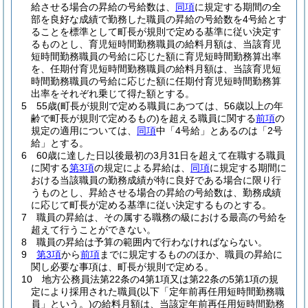
給させる場合の昇給の号給数は、
同項
に規定する期間の全
部を良好な成績で勤務した職員の昇給の号給数を4号給とす
ることを標準として町長が規則で定める基準に従い決定す
るものとし、育児短時間勤務職員の給料月額は、当該育児
短時間勤務職員の号給に応じた額に育児短時間勤務算出率
を、任期付育児短時間勤務職員の給料月額は、当該育児短
時間勤務職員の号給に応じた額に任期付育児短時間勤務算
出率をそれぞれ乗じて得た額とする。
5
55歳
(町長が規則で定める職員にあつては、56歳以上の年
齢で町長が規則で定めるもの)
を超える職員に関する
前項
の
規定の適用については、
同項
中「4号給」とあるのは「2号
給」とする。
6
60歳に達した日以後最初の3月31日を超えて在職する職員
に関する
第3項
の規定による昇給は、
同項
に規定する期間に
おける当該職員の勤務成績が特に良好である場合に限り行
うものとし、昇給させる場合の昇給の号給数は、勤務成績
に応じて町長が定める基準に従い決定するものとする。
7
職員の昇給は、その属する職務の級における最高の号給を
超えて行うことができない。
8
職員の昇給は予算の範囲内で行わなければならない。
9
第3項
から
前項
までに規定するもののほか、職員の昇給に
関し必要な事項は、町長が規則で定める。
10
地方公務員法第22条の4第1項又は第22条の5第1項の規
定により採用された職員
(以下「定年前再任用短時間勤務職
員」という。)
の給料月額は、当該定年前再任用短時間勤務