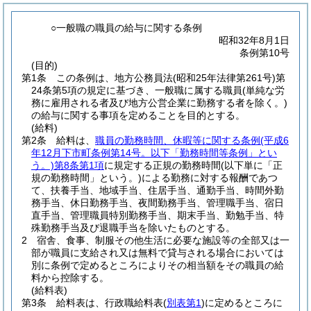
○一般職の職員の給与に関する条例
昭和32年8月1日
条例第10号
(目的)
第1条
この条例は、地方公務員法
(昭和25年法律第261号)
第
24条第5項の規定に基づき、一般職に属する職員
(単純な労
務に雇用される者及び地方公営企業に勤務する者を除く。)
の給与に関する事項を定めることを目的とする。
(給料)
第2条
給料は、
職員の勤務時間、休暇等に関する条例
(平成6
年12月下市町条例第14号。以下「勤務時間等条例」とい
う。)
第8条第1項
に規定する正規の勤務時間
(以下単に「正
規の勤務時間」という。)
による勤務に対する報酬であつ
て、扶養手当、地域手当、住居手当、通勤手当、時間外勤
務手当、休日勤務手当、夜間勤務手当、管理職手当、宿日
直手当、管理職員特別勤務手当、期末手当、勤勉手当、特
殊勤務手当及び退職手当を除いたものとする。
2
宿舎、食事、制服その他生活に必要な施設等の全部又は一
部が職員に支給され又は無料で貸与される場合においては
別に条例で定めるところによりその相当額をその職員の給
料から控除する。
(給料表)
第3条
給料表は、行政職給料表
(
別表第1
)
に定めるところに