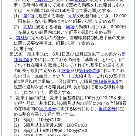
事する時間を考慮して規則で定める勤務をした職員にあつ
ては、その額に100分の150を乗じて得た額)
とする。
(1)
第1項
に規定する場合
同項
の勤務1回につき、12,000
円を超えない範囲内において町長が規則で定める額
(2)
前項
に規定する場合
同項
の勤務1回につき、6,000円
を超えない範囲内において町長が規則で定める額
4
前3項
に定めるもののほか、管理職員特別勤務手当の支給
に関し必要な事項は、町長が規則で定める。
(期末手当)
第15条
期末手当は、6月1日及び12月1日
(以下この条から
第
15条の3
までにおいてこれらの日を「基準日」という。)
に
それぞれ在職する職員に対してそれぞれ基準日の属する月
の町長が規則で定める日
(
次条
及び
第15条の3
においてこれ
らの日を「支給日」という。)
に支給する。
これらの基準日
前1箇月以内に退職し、又は死亡した職員
(
第18条第6項
の
規定の適用を受ける職員及び町長が規則で定める職員を除
く。)
についても、同様とする。
2
期末手当の額は、期末手当基礎額に100分の126.25を乗じ
て得た額に、基準日以前6箇月以内の期間における当該職員
の在職期間の
次の各号
に掲げる区分に応じ、
当該各号
に定
める割合を乗じて得た額とする。
(1)
6箇月 100分の100
(2)
5箇月以上6箇月未満 100分の80
(3)
3箇月以上5箇月未満 100分の60