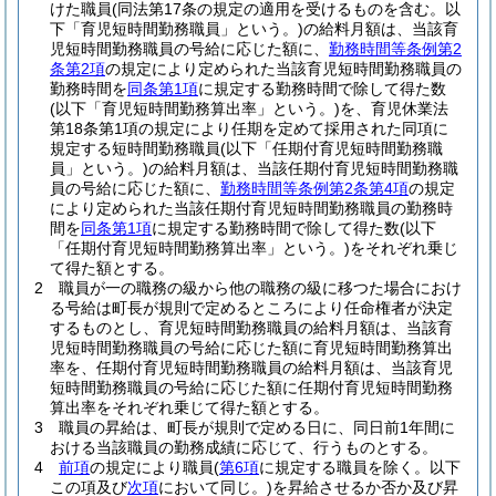
けた職員
(同法第17条の規定の適用を受けるものを含む。以
下「育児短時間勤務職員」という。)
の給料月額は、当該育
児短時間勤務職員の号給に応じた額に、
勤務時間等条例第2
条第2項
の規定により定められた当該育児短時間勤務職員の
勤務時間を
同条第1項
に規定する勤務時間で除して得た数
(以下「育児短時間勤務算出率」という。)
を、育児休業法
第18条第1項の規定により任期を定めて採用された同項に
規定する短時間勤務職員
(以下「任期付育児短時間勤務職
員」という。)
の給料月額は、当該任期付育児短時間勤務職
員の号給に応じた額に、
勤務時間等条例第2条第4項
の規定
により定められた当該任期付育児短時間勤務職員の勤務時
間を
同条第1項
に規定する勤務時間で除して得た数
(以下
「任期付育児短時間勤務算出率」という。)
をそれぞれ乗じ
て得た額とする。
2
職員が一の職務の級から他の職務の級に移つた場合におけ
る号給は町長が規則で定めるところにより任命権者が決定
するものとし、育児短時間勤務職員の給料月額は、当該育
児短時間勤務職員の号給に応じた額に育児短時間勤務算出
率を、任期付育児短時間勤務職員の給料月額は、当該育児
短時間勤務職員の号給に応じた額に任期付育児短時間勤務
算出率をそれぞれ乗じて得た額とする。
3
職員の昇給は、町長が規則で定める日に、同日前1年間に
おける当該職員の勤務成績に応じて、行うものとする。
4
前項
の規定により職員
(
第6項
に規定する職員を除く。以下
この項及び
次項
において同じ。)
を昇給させるか否か及び昇