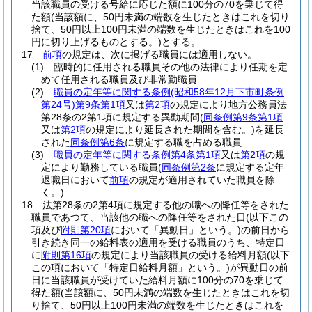
当該職員の受ける号給に応じた額に100分の70を乗じて得
た額
(当該額に、50円未満の端数を生じたときはこれを切り
捨て、50円以上100円未満の端数を生じたときはこれを100
円に切り上げるものとする。)
とする。
17
前項
の規定は、次に掲げる職員には適用しない。
(1)
臨時的に任用される職員その他の法律により任期を定
めて任用される職員及び非常勤職員
(2)
職員の定年等に関する条例
(昭和58年12月下市町条例
第24号)
第9条第1項
又は
第2項
の規定により地方公務員法
第28条の2第1項に規定する異動期間
(
同条例第9条第1項
又は
第2項
の規定により延長された期間を含む。)
を延長
された
同条例第6条
に規定する職を占める職員
(3)
職員の定年等に関する条例第4条第1項
又は
第2項
の規
定により勤務している職員
(
同条例第2条
に規定する定年
退職日において
前項
の規定が適用されていた職員を除
く。)
18
法第28条の2第4項に規定する他の職への降任等をされた
職員であつて、当該他の職への降任等をされた日
(以下この
項及び
附則第20項
において「異動日」という。)
の前日から
引き続き同一の給料表の適用を受ける職員のうち、特定日
に
附則第16項
の規定により当該職員の受ける給料月額
(以下
この項において「特定日給料月額」という。)
が異動日の前
日に当該職員が受けていた給料月額に100分の70を乗じて
得た額
(当該額に、50円未満の端数を生じたときはこれを切
り捨て、50円以上100円未満の端数を生じたときはこれを