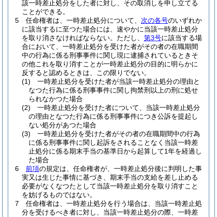
該一時差止処分をした者に対し、その取消しを申し立てる
ことができる。
5
任命権者は、一時差止処分について、
次の各号
のいずれか
に該当するに至つた場合には、速やかに当該一時差止処分
を取り消さなければならない。
ただし、
第3号
に該当する場
合において、一時差止処分を受けた者がその者の在職期間
中の行為に係る刑事事件に関し現に逮捕されているときそ
の他これを取り消すことが一時差止処分の目的に明らかに
反すると認めるときは、この限りでない。
(1)
一時差止処分を受けた者が当該一時差止処分の理由と
なつた行為に係る刑事事件に関し拘禁刑以上の刑に処せ
られなかつた場合
(2)
一時差止処分を受けた者について、当該一時差止処分
の理由となつた行為に係る刑事事件につき公訴を提起し
ない処分があつた場合
(3)
一時差止処分を受けた者がその者の在職期間中の行為
に係る刑事事件に関し起訴をされることなく当該一時差
止処分に係る期末手当の基準日から起算して1年を経過し
た場合
6
前項
の規定は、任命権者が、一時差止処分後に判明した事
実又は生じた事情に基づき、期末手当の支給を差し止める
必要がなくなつたとして当該一時差止処分を取り消すこと
を妨げるものではない。
7
任命権者は、一時差止処分を行う場合は、当該一時差止処
分を受けるべき者に対し、当該一時差止処分の際、一時差