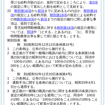
受ける給料月額のほか、規則で定めるところにより、
前3項
の規定に準じて算出した額を給料として支給する。
22
附則第16項
から
前項
までに定めるもののほか、
附則第16
項
の規定による給料月額、
附則第18項
の規定による給料そ
の他
附則第16項
から
前項
までの規定の施行に関し必要な事
項は、規則で定める。
23
育児短時間勤務職員に対する
附則第16項
の規定の適用に
ついては、
同項
中「)とする」とあるのは、「)に、育児短
時間勤務算出率を乗じて得た額とする」とする。
附則別表
略
附
則
(昭和32年12月12日
条例第15号)
1
この条例は、公布の日から施行する。
2
改正後の下市町一般職の職員の給与に関する条例第15条
第2項の規定の昭和32年における適用については、同項中
「100分の260」とあるのは「100分の230をこえ100分の
260をこえない範囲内において町長が定める割合」とす
る。
附
則
(昭和32年12月20日
条例第4号)
1
この条例は、公布の日から施行する。
2
通勤手当に関する条例の改正については、昭和33年4月1
日から適用する。
3
改正後の一般職の職員の給与に関する条例第15条第2項の
規定の昭和33年における適用については、同項中「100分
の280」とあるのは「100分の260をこえ100分の280をこえ
ない範囲内において町長が定める割合」とする。