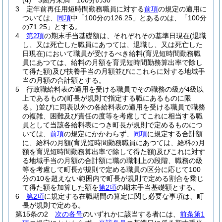
(4)
3箇月未満 100分の30
3
定年前再任用短時間勤務職員に対する
前項
の規定の適用に
ついては、
同項
中「100分の126.25」とあるのは、「100分
の71.25」とする。
4
第2項
の期末手当基礎額は、それぞれその基準日現在
(退職
し、又は死亡した職員にあつては、退職し、又は死亡した
日現在)
において職員が受けるべき給料
(育児短時間勤務職
員にあつては、給料の月額を育児短時間勤務算出率で除し
て得た額)
及び扶養手当の月額並びにこれらに対する地域手
当の月額の合計額とする。
5
行政職給料表の適用を受ける職員でその職務の級が4級以
上であるもの
(町長が規則で指定する職にあるものに限
る。)
並びに同表以外の各給料表の適用を受ける職員で職務
の複雑、困難及び責任の度等を考慮してこれに相当する職
員として当該各給料表につき町長が規則で定めるものにつ
いては、
前項
の規定にかかわらず、
同項
に規定する合計額
に、給料の月額
(育児短時間勤務職員にあつては、給料の月
額を育児短時間勤務算出率で除して得た額)
及びこれに対す
る地域手当の月額の合計額に職の職制上の段階、職務の級
等を考慮して町長が規則で定める職員の区分に応じて100
分の10を超えない範囲内で町長が規則で定める割合を乗じ
て得た額を加算した額を
第2項
の期末手当基礎額とする。
6
第2項
に規定する在職期間の算定に関し必要な事項は、町
長が規則で定める。
第15条の2
次の各号
のいずれかに該当する者には、
前条第1