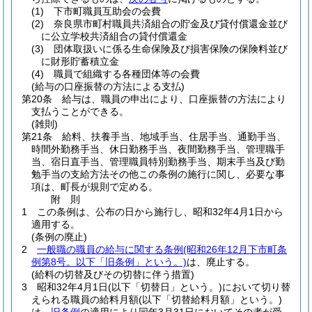
(1)
下市町職員互助会の会費
(2)
奈良県市町村職員共済組合の貯金及び貸付償還金並び
に公立学校共済組合の貸付償還金
(3)
団体取扱いに係る生命保険及び損害保険の保険料並び
に財形貯蓄積立金
(4)
職員で組織する各種団体等の会費
(給与の口座振替の方法による支払)
第20条
給与は、職員の申出により、口座振替の方法により
支払うことができる。
(雑則)
第21条
給料、扶養手当、地域手当、住居手当、通勤手当、
時間外勤務手当、休日勤務手当、夜間勤務手当、管理職手
当、宿日直手当、管理職員特別勤務手当、期末手当及び勤
勉手当の支給方法その他この条例の施行に関し、必要な事
項は、町長が規則で定める。
附
則
1
この条例は、公布の日から施行し、昭和32年4月1日から
適用する。
(条例の廃止)
2
一般職の職員の給与に関する条例
(昭和26年12月下市町条
例第8号。以下「旧条例」という。)
は、廃止する。
(給料の切替及びその切替に伴う措置)
3
昭和32年4月1日
(以下「切替日」という。)
において切り替
えられる職員の給料月額
(以下「切替給料月額」という。)