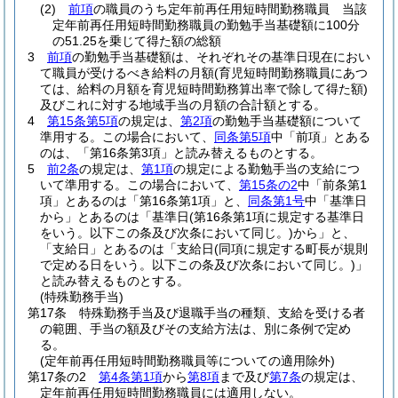
(2)
前項
の職員のうち定年前再任用短時間勤務職員 当該
定年前再任用短時間勤務職員の勤勉手当基礎額に100分
の51.25を乗じて得た額の総額
3
前項
の勤勉手当基礎額は、それぞれその基準日現在におい
て職員が受けるべき給料の月額
(育児短時間勤務職員にあつ
ては、給料の月額を育児短時間勤務算出率で除して得た額)
及びこれに対する地域手当の月額の合計額とする。
4
第15条第5項
の規定は、
第2項
の勤勉手当基礎額について
準用する。
この場合において、
同条第5項
中「前項」とある
のは、「第16条第3項」と読み替えるものとする。
5
前2条
の規定は、
第1項
の規定による勤勉手当の支給につ
いて準用する。
この場合において、
第15条の2
中「前条第1
項」とあるのは「第16条第1項」と、
同条第1号
中「基準日
から」とあるのは「基準日
(第16条第1項に規定する基準日
をいう。以下この条及び次条において同じ。)
から」と、
「支給日」とあるのは「支給日
(同項に規定する町長が規則
で定める日をいう。以下この条及び次条において同じ。)
」
と読み替えるものとする。
(特殊勤務手当)
第17条
特殊勤務手当及び退職手当の種類、支給を受ける者
の範囲、手当の額及びその支給方法は、別に条例で定め
る。
(定年前再任用短時間勤務職員等についての適用除外)
第17条の2
第4条第1項
から
第8項
まで及び
第7条
の規定は、
定年前再任用短時間勤務職員には適用しない。