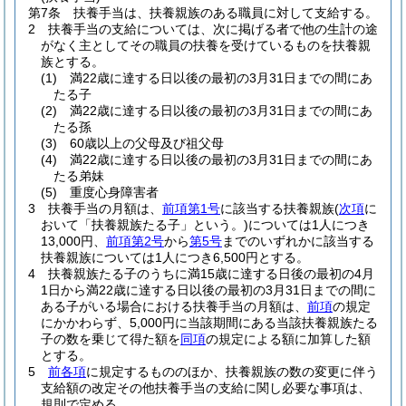
第7条
扶養手当は、扶養親族のある職員に対して支給する。
2
扶養手当の支給については、次に掲げる者で他の生計の途
がなく主としてその職員の扶養を受けているものを扶養親
族とする。
(1)
満22歳に達する日以後の最初の3月31日までの間にあ
たる子
(2)
満22歳に達する日以後の最初の3月31日までの間にあ
たる孫
(3)
60歳以上の父母及び祖父母
(4)
満22歳に達する日以後の最初の3月31日までの間にあ
たる弟妹
(5)
重度心身障害者
3
扶養手当の月額は、
前項第1号
に該当する扶養親族
(
次項
に
おいて「扶養親族たる子」という。)
については1人につき
13,000円、
前項第2号
から
第5号
までのいずれかに該当する
扶養親族については1人につき6,500円とする。
4
扶養親族たる子のうちに満15歳に達する日後の最初の4月
1日から満22歳に達する日以後の最初の3月31日までの間に
ある子がいる場合における扶養手当の月額は、
前項
の規定
にかかわらず、5,000円に当該期間にある当該扶養親族たる
子の数を乗じて得た額を
同項
の規定による額に加算した額
とする。
5
前各項
に規定するもののほか、扶養親族の数の変更に伴う
支給額の改定その他扶養手当の支給に関し必要な事項は、
規則で定める。