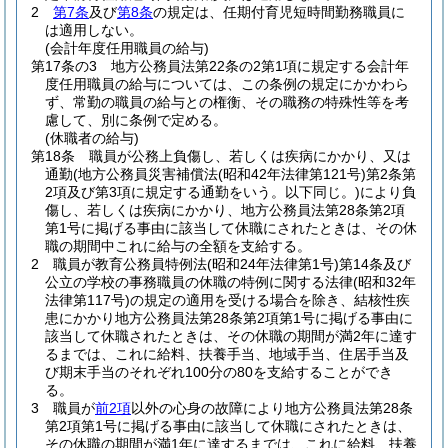
2
第7条
及び
第8条
の規定は、任期付育児短時間勤務職員に
は適用しない。
(会計年度任用職員の給与)
第17条の3
地方公務員法第22条の2第1項に規定する会計年
度任用職員の給与については、この条例の規定にかかわら
ず、常勤の職員の給与との権衡、その職務の特殊性等を考
慮して、別に条例で定める。
(休職者の給与)
第18条
職員が公務上負傷し、若しくは疾病にかかり、又は
通勤
(地方公務員災害補償法
(昭和42年法律第121号)
第2条第
2項及び第3項に規定する通勤をいう。以下同じ。)
により負
傷し、若しくは疾病にかかり、地方公務員法第28条第2項
第1号に掲げる事由に該当して休職にされたときは、その休
職の期間中これに給与の全額を支給する。
2
職員が教育公務員特例法
(昭和24年法律第1号)
第14条及び
公立の学校の事務職員の休職の特例に関する法律
(昭和32年
法律第117号)
の規定の適用を受ける場合を除き、結核性疾
患にかかり地方公務員法第28条第2項第1号に掲げる事由に
該当して休職されたときは、その休職の期間が満2年に達す
るまでは、これに給料、扶養手当、地域手当、住居手当及
び期末手当のそれぞれ100分の80を支給することができ
る。
3
職員が
前2項
以外の心身の故障により地方公務員法第28条
第2項第1号に掲げる事由に該当して休職にされたときは、
その休職の期間が満1年に達するまでは、これに給料、扶養