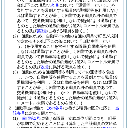
いて「交通機関等」という。)
を利用してその運賃又は料
金
(以下この項及び
次項
において「運賃等」という。)
を
負担することを常例とする職員
(交通機関等を利用しなけ
れば通勤することが著しく困難である職員以外の職員で
あつて、交通機関等を利用しないで徒歩により通勤する
ものとした場合の通勤距離が片道2キロメートル未満であ
るもの及び
第3号
に掲げる職員を除く。)
(2)
通勤のため、自動車その他の交通の用具で町長が規則
で定めるもの
(以下この条において「自動車等」とい
う。)
を使用することを常例とする職員
(自動車等を使用
しなければ通勤することが著しく困難である職員以外の
職員であつて自動車等を使用しないで徒歩により通勤す
るものとした場合の通勤距離が片道2キロメートル未満で
あるもの及び
次号
に掲げる職員を除く。)
(3)
通勤のため交通機関等を利用してその運賃等を負担
し、かつ、自動車等を使用することを常例とする職員
(交
通機関等を利用し、又は自動車等を使用しなければ通勤
することが著しく困難である職員以外の職員であつて、
交通機関等を利用せず、かつ、自動車等を使用しないで
徒歩により通勤するものとした場合の通勤距離が片道2キ
ロメートル未満であるものを除く。)
2
通勤手当の額は、
次の各号
に掲げる職員の区分に応じ、
当
該各号
に定める額とする。
(1)
前項第1号
に掲げる職員 支給単位期間につき、町長
が規則で定めるところにより算出した当該職員の支給単