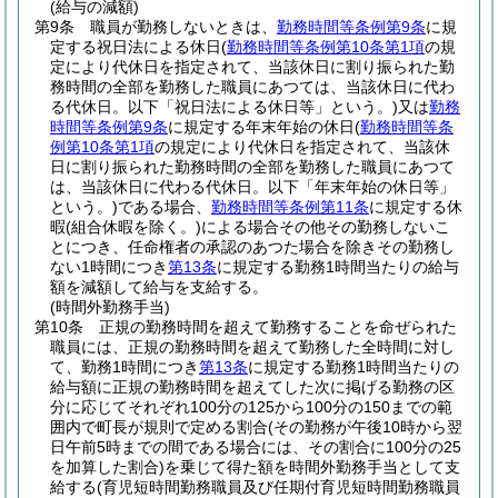
(給与の減額)
第9条
職員が勤務しないときは、
勤務時間等条例第9条
に規
定する祝日法による休日
(
勤務時間等条例第10条第1項
の規
定により代休日を指定されて、当該休日に割り振られた勤
務時間の全部を勤務した職員にあつては、当該休日に代わ
る代休日。以下「祝日法による休日等」という。)
又は
勤務
時間等条例第9条
に規定する年末年始の休日
(
勤務時間等条
例第10条第1項
の規定により代休日を指定されて、当該休
日に割り振られた勤務時間の全部を勤務した職員にあつて
は、当該休日に代わる代休日。以下「年末年始の休日等」
という。)
である場合、
勤務時間等条例第11条
に規定する休
暇
(組合休暇を除く。)
による場合その他その勤務しないこ
とにつき、任命権者の承認のあつた場合を除きその勤務し
ない1時間につき
第13条
に規定する勤務1時間当たりの給与
額を減額して給与を支給する。
(時間外勤務手当)
第10条
正規の勤務時間を超えて勤務することを命ぜられた
職員には、正規の勤務時間を超えて勤務した全時間に対し
て、勤務1時間につき
第13条
に規定する勤務1時間当たりの
給与額に正規の勤務時間を超えてした次に掲げる勤務の区
分に応じてそれぞれ100分の125から100分の150までの範
囲内で町長が規則で定める割合
(その勤務が午後10時から翌
日午前5時までの間である場合には、その割合に100分の25
を加算した割合)
を乗じて得た額を時間外勤務手当として支
給する
(育児短時間勤務職員及び任期付育児短時間勤務職員