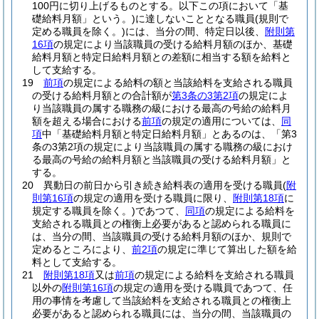
100円に切り上げるものとする。以下この項において「基
礎給料月額」という。)
に達しないこととなる職員
(規則で
定める職員を除く。)
には、当分の間、特定日以後、
附則第
16項
の規定により当該職員の受ける給料月額のほか、基礎
給料月額と特定日給料月額との差額に相当する額を給料と
して支給する。
19
前項
の規定による給料の額と当該給料を支給される職員
の受ける給料月額との合計額が
第3条の3第2項
の規定によ
り当該職員の属する職務の級における最高の号給の給料月
額を超える場合における
前項
の規定の適用については、
同
項
中「基礎給料月額と特定日給料月額」とあるのは、「第3
条の3第2項の規定により当該職員の属する職務の級におけ
る最高の号給の給料月額と当該職員の受ける給料月額」と
する。
20
異動日の前日から引き続き給料表の適用を受ける職員
(
附
則第16項
の規定の適用を受ける職員に限り、
附則第18項
に
規定する職員を除く。)
であつて、
同項
の規定による給料を
支給される職員との権衡上必要があると認められる職員に
は、当分の間、当該職員の受ける給料月額のほか、規則で
定めるところにより、
前2項
の規定に準じて算出した額を給
料として支給する。
21
附則第18項
又は
前項
の規定による給料を支給される職員
以外の
附則第16項
の規定の適用を受ける職員であつて、任
用の事情を考慮して当該給料を支給される職員との権衡上
必要があると認められる職員には、当分の間、当該職員の