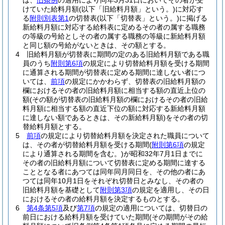
は、
旧条例
の適用により同年3月31日においてその者が受
けていた給料月額
(以下「旧給料月額」という。)
に対応す
る
附則別表第1
の切替表
(以下「切替表」という。)
に掲げる
新給料月額に対応する給料表に定めるその者の属する職務
の等級の号給としその者の属する職務の等級に新給料月額
と同じ額の号給がないときは、その額とする。
4
旧給料月額が切替表に期間の定のある旧給料月額である職
員のうち
附則第6項
の規定により切替給料月額を受ける期間
に通算される期間が切替表に定める期間に達しない者につ
いては、
前項
の規定にかかわらず、切替表の旧給料月額の
欄におけるその者の旧給料月額に相当する額の直近上位の
額
(その額が切替表の旧給料月額の欄におけるその者の旧給
料月額に相当する額の直近下位の額に対応する新給料月額
に達しない額であるときは、その新給料月額)
をその者の切
替給料月額とする。
5
前項
の規定により切替給料月額を決定された職員について
は、その者が切替給料月額を受ける期間
(
附則第6項
の規定
により通算される期間を含む。)
が昭和32年7月1日までに
その者の旧給料月額について切替表に定める期間に達する
こととなる者にあつては同年同月同日を、その他の者にあ
つては同年10月1日をそれぞれ切替日とみなし、その者の
旧給料月額を基礎として
附則第3項
の規定を適用し、その日
におけるその者の給料月額を決定するものとする。
6
第4条第5項
及び
第7項
の規定の適用については、切替日の
前日における給料月額を受けていた期間
(その期間がその給