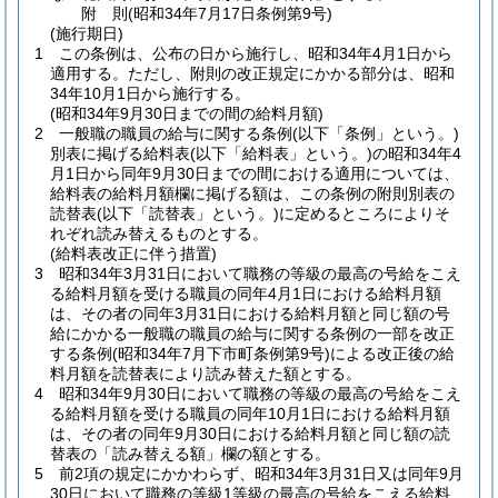
附
則
(昭和34年7月17日
条例第9号)
(施行期日)
1
この条例は、公布の日から施行し、昭和34年4月1日から
適用する。
ただし、附則の改正規定にかかる部分は、昭和
34年10月1日から施行する。
(昭和34年9月30日までの間の給料月額)
2
一般職の職員の給与に関する条例
(以下「条例」という。)
別表に掲げる給料表
(以下「給料表」という。)
の昭和34年4
月1日から同年9月30日までの間における適用については、
給料表の給料月額欄に掲げる額は、この条例の附則別表の
読替表
(以下「読替表」という。)
に定めるところによりそ
れぞれ読み替えるものとする。
(給料表改正に伴う措置)
3
昭和34年3月31日において職務の等級の最高の号給をこえ
る給料月額を受ける職員の同年4月1日における給料月額
は、その者の同年3月31日における給料月額と同じ額の号
給にかかる一般職の職員の給与に関する条例の一部を改正
する条例
(昭和34年7月下市町条例第9号)
による改正後の給
料月額を読替表により読み替えた額とする。
4
昭和34年9月30日において職務の等級の最高の号給をこえ
る給料月額を受ける職員の同年10月1日における給料月額
は、その者の同年9月30日における給料月額と同じ額の読
替表の「読み替える額」欄の額とする。
5
前2項の規定にかかわらず、昭和34年3月31日又は同年9月
30日において職務の等級1等級の最高の号給をこえる給料