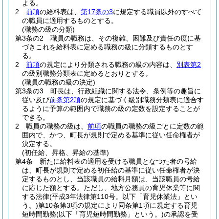
よる。
2
前項
の給料表は、
第17条の3
に規定する職員以外のすべて
の職員に適用するものとする。
(職務の級の分類)
第3条の2
職員の職務は、その複雑、困難及び責任の度に基
づきこれを給料表に定める職務の級に分類するものとす
る。
2
前項
の規定により分類される職務の級の内容は、
別表第2
の級別職務分類表に定めるとおりとする。
(職員の職務の級の決定)
第3条の3
町長は、行政組織に関する法令、条例等の趣旨に
従い及び
前条第2項
の規定に基づく級別職務分類表に適合す
るように予算の範囲内で職務の級の定数を設定することが
できる。
2
職員の職務の級は、
前項
の職員の職務の級ごとに定数の範
囲内で、かつ、町長が規則で定める基準に従い任命権者が
決定する。
(初任給、昇格、昇給の基準)
第4条
新たに給料表の適用を受ける職員となつた者の号給
は、町長が規則で定める初任給の基準に従い任命権者が決
定するものとし、当該職員の給料月額は、当該職員の号給
に応じた額とする。
ただし、地方公務員の育児休業等に関
する法律
(平成3年法律第110号。以下「育児休業法」とい
う。)
第10条第3項の規定により同条第1項に規定する育児
短時間勤務
(以下「育児短時間勤務」という。)
の承認を受