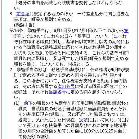
止処分の事由を記載した説明書を交付しなければならな
い。
8
前各項
に規定するもののほか、一時差止処分に関し必要な
事項は、町長が規則で定める。
(勤勉手当)
第16条
勤勉手当は、6月1日及び12月1日
(以下この項から
第
3項
までにおいてこれらの日を「基準日」という。)
にそれ
ぞれ在職する職員に対し、基準日以前6箇月以内の期間にお
ける当該職員の勤務成績に応じてそれぞれ基準日の属する
月の町長が規則で定める日に支給する。
これらの基準日前1
箇月以内に退職し、又は死亡した職員
(町長が規則で定める
職員を除く。)
についても、同様とする。
2
勤勉手当の額は、勤勉手当基礎額に、任命権者が町長が規
則で定める基準に従つて定める割合を乗じて得た額とす
る。
この場合において、任命権者が支給する勤勉手当の額
の、その者に所属する
次の各号
に掲げる職員の区分ごとの
総額は、それぞれ
当該各号
に定める額を超えてはならな
い。
(1)
前項
の職員のうち定年前再任用短時間勤務職員以外の
職員 当該職員の勤勉手当基礎額に当該職員がそれぞれ
その基準日現在
(退職し、又は死亡した職員にあつては、
退職し、又は死亡した日現在。
次項
において同じ。)
にお
いて受けるべき扶養手当の月額及びこれに対する地域手
当の月額の合計額を加算した額に100分の106.25を乗じ
て得た額の総額