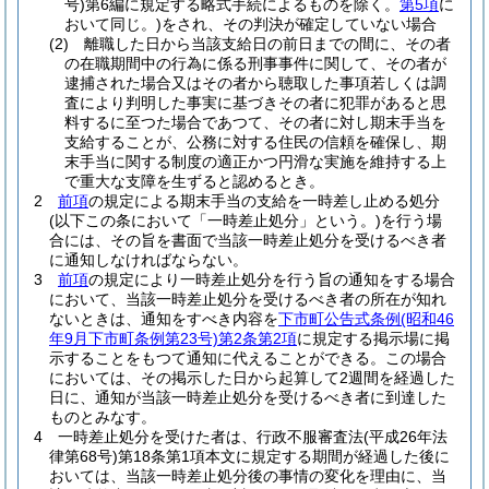
号)
第6編に規定する略式手続によるものを除く。
第5項
に
おいて同じ。)
をされ、その判決が確定していない場合
(2)
離職した日から当該支給日の前日までの間に、その者
の在職期間中の行為に係る刑事事件に関して、その者が
逮捕された場合又はその者から聴取した事項若しくは調
査により判明した事実に基づきその者に犯罪があると思
料するに至つた場合であつて、その者に対し期末手当を
支給することが、公務に対する住民の信頼を確保し、期
末手当に関する制度の適正かつ円滑な実施を維持する上
で重大な支障を生ずると認めるとき。
2
前項
の規定による期末手当の支給を一時差し止める処分
(以下この条において「一時差止処分」という。)
を行う場
合には、その旨を書面で当該一時差止処分を受けるべき者
に通知しなければならない。
3
前項
の規定により一時差止処分を行う旨の通知をする場合
において、当該一時差止処分を受けるべき者の所在が知れ
ないときは、通知をすべき内容を
下市町公告式条例
(昭和46
年9月下市町条例第23号)
第2条第2項
に規定する掲示場に掲
示することをもつて通知に代えることができる。
この場合
においては、その掲示した日から起算して2週間を経過した
日に、通知が当該一時差止処分を受けるべき者に到達した
ものとみなす。
4
一時差止処分を受けた者は、行政不服審査法
(平成26年法
律第68号)
第18条第1項本文に規定する期間が経過した後に
おいては、当該一時差止処分後の事情の変化を理由に、当