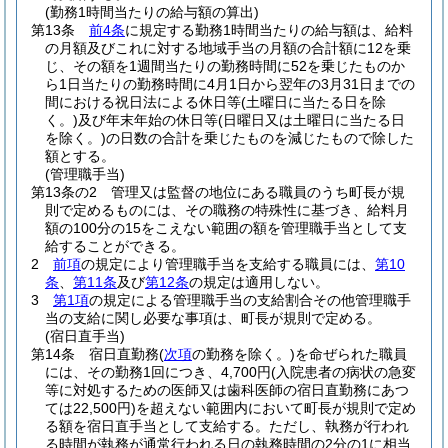
(勤務1時間当たりの給与額の算出)
第13条
前4条
に規定する勤務1時間当たりの給与額は、給料
の月額及びこれに対する地域手当の月額の合計額に12を乗
じ、その額を1週間当たりの勤務時間に52を乗じたものか
ら1日当たりの勤務時間に4月1日から翌年の3月31日までの
間における祝日法による休日等
(土曜日に当たる日を除
く。)
及び年末年始の休日等
(日曜日又は土曜日に当たる日
を除く。)
の日数の合計を乗じたものを減じたもので除した
額とする。
(管理職手当)
第13条の2
管理又は監督の地位にある職員のうち町長が規
則で定めるものには、その職務の特殊性に基づき、給料月
額の100分の15をこえない範囲の額を管理職手当として支
給することができる。
2
前項
の規定により管理職手当を支給する職員には、
第10
条
、
第11条
及び
第12条
の規定は適用しない。
3
第1項
の規定による管理職手当の支給割合その他管理職手
当の支給に関し必要な事項は、町長が規則で定める。
(宿日直手当)
第14条
宿日直勤務
(
次項
の勤務を除く。)
を命ぜられた職員
には、その勤務1回につき、4,700円
(入院患者の病状の急変
等に対処するための医師又は歯科医師の宿日直勤務にあつ
ては22,500円)
を超えない範囲内において町長が規則で定め
る額を宿日直手当として支給する。
ただし、執務が行われ
る時間が執務が通常行われる日の執務時間の2分の1に相当