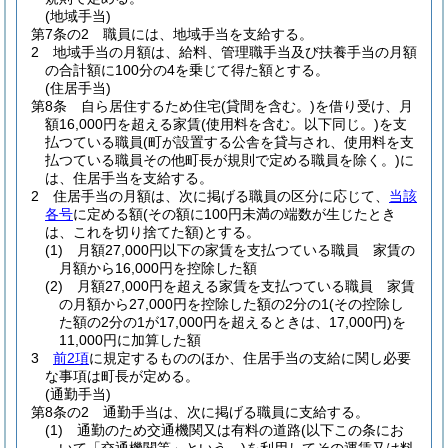
(地域手当)
第7条の2
職員には、地域手当を支給する。
2
地域手当の月額は、給料、管理職手当及び扶養手当の月額
の合計額に100分の4を乗じて得た額とする。
(住居手当)
第8条
自ら居住するため住宅
(貸間を含む。)
を借り受け、月
額16,000円を超える家賃
(使用料を含む。以下同じ。)
を支
払つている職員
(町が設置する公舎を貸与され、使用料を支
払つている職員その他町長が規則で定める職員を除く。)
に
は、住居手当を支給する。
2
住居手当の月額は、次に掲げる職員の区分に応じて、
当該
各号
に定める額
(その額に100円未満の端数が生じたとき
は、これを切り捨てた額)
とする。
(1)
月額27,000円以下の家賃を支払つている職員 家賃の
月額から16,000円を控除した額
(2)
月額27,000円を超える家賃を支払つている職員 家賃
の月額から27,000円を控除した額の2分の1
(その控除し
た額の2分の1が17,000円を超えるときは、17,000円)
を
11,000円に加算した額
3
前2項
に規定するもののほか、住居手当の支給に関し必要
な事項は町長が定める。
(通勤手当)
第8条の2
通勤手当は、次に掲げる職員に支給する。
(1)
通勤のため交通機関又は有料の道路
(以下この条にお