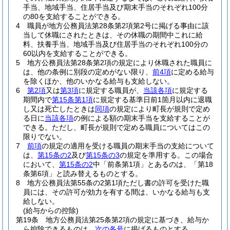
手当、地域手当、住居手当及び期末手当のそれぞれ100分
の80を支給することができる。
4
職員が地方公務員法第28条第2項第2号に掲げる事由に該
当して休職にされたときは、その休職の期間中これに給
料、扶養手当、地域手当及び住居手当のそれぞれ100分の
60以内を支給することができる。
5
地方公務員法第28条第2項の規定により休職された職員に
は、他の条例に別段の定めがない限り、
前4項
に定める給与
を除くほか、他のいかなる給与も支給しない。
6
第2項
又は
第3項
に規定する職員が、
当該各項
に規定する
期間内で
第15条第1項
に規定する基準日前1箇月以内に退職
し又は死亡したときは
同項
の規定により町長が規則で定め
る日に
当該各項
の例による額の期末手当を支給することが
できる。
ただし、町長が規則で定める職員についてはこの
限りでない。
7
前項
の規定の適用を受ける職員の期末手当の支給について
は、
第15条の2
及び
第15条の3
の規定を準用する。
この場合
において、
第15条の2
中「前条第1項」とあるのは、「第18
条第6項」と読み替えるものとする。
8
地方公務員法第55条の2第1項ただし書の許可を受けた職
員には、その許可が効力を有する間は、いかなる給与も支
給しない。
(給与からの控除)
第19条
地方公務員法第25条第2項の規定に基づき、給与か
ら控除できるものは、
次の各号
に掲げるものとする。