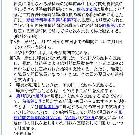
職員に適用される給料表の定年前再任用短時間勤務職員の
項に掲げる基準給料月額のうち、
前条第2項
の規定により当
該定年前再任用短時間勤務職員の属する職務の級に応じた
額に、
勤務時間等条例第2条第3項
の規定により定められた
当該定年前再任用短時間勤務職員の勤務時間を
同条第1項
に
規定する勤務時間で除して得た数を乗じて得た額とする。
(給料の支給)
第5条
給料は、月の1日から末日までの期間について月1回
その全額を支給する。
2
給料の支給日は、町長が規則で定める。
第6条
新たに職員となつた者には、その日から給料を支給
し、昇給、降給等により給料額に異動を生じた者にはその
日から新たに定められた給料を支給する。
ただし、離職し
た職員が即日職員となつたときは、その日の翌日から給料
を支給する。
2
職員が離職したときは、その日まで給料を支給する。
3
職員が死亡したときは、その月まで給料を支給する。
4
第1項
又は
第2項
の規定により給料を支給する場合であつ
て、
前条第1項
に規定する期間の初日から支給するとき以外
のとき、又は
前条第1項
に規定する期間の末日まで支給する
とき以外のときは、その給料額にその期間の現日数から
勤
務時間等条例第3条第1項
、
第4条
及び
第5条
の規定に基づく
週休日の日数を差し引いた日数を基礎として日割りによつ
て計算する。
(扶養手当)