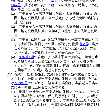
項
の規定にかかわらず、
当該各号
の基準日に係る期末手当
(
第4号
に掲げる者にあつては、その支給を一時差し止めた
期末手当)
は、支給しない。
(1)
基準日から当該基準日に対応する支給日の前日までの
間に地方公務員法第29条の規定による懲戒免職の処分を
受けた職員
(2)
基準日から当該基準日に対応する支給日の前日までの
間に地方公務員法第28条第4項の規定により失職した職
員
(3)
基準日前1箇月以内又は基準日から当該基準日に対応
する支給日の前日までの間に離職した職員
(
前2号
に掲げ
る者を除く。)
で、その離職した日から当該支給日の前日
までの間に拘禁刑以上の刑に処せられたもの
(4)
次条第1項
の規定により期末手当の支給を一時差し止
める処分を受けた者
(当該処分を取り消された者を除
く。)
で、その者の在職期間中の行為に係る刑事事件に関
し拘禁刑以上の刑に処せられたもの
第15条の3
任命権者は、支給日に期末手当を支給すること
とされていた職員で当該支給日の前日までに離職したもの
が
次の各号
のいずれかに該当する場合は、当該期末手当の
支給を一時差し止めることができる。
(1)
離職した日から当該支給日の前日までの間に、その者
の在職期間中の行為に係る刑事事件に関して、その者が
起訴
(当該起訴に係る犯罪について拘禁刑以上の刑が定め
られているものに限り、刑事訴訟法
(昭和23年法律第131