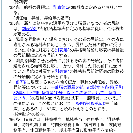
(給料表)
第4条
給料の月額は、
別表第1
の給料表に定めるとおりとす
る。
(初任給、昇格、昇給等の基準)
第5条
新たに給料表の適用を受ける職員となつた者の号給
は、
別表第2
の初任給基準表に定める基準に従い、任命権者
が定める。
2
職員を昇格させた場合におけるその者の号給は、その者に
適用される給料表に応じ、かつ、昇格した日の前日に受け
ていた号給に対応する
別表第3
の昇格時号給対応表の昇格後
の号給欄に定める号給とする。
3
職員を降格させた場合におけるその者の号給は、その者に
適用される給料表に応じ、かつ、降格した日の前日に受け
ていた号給に対応する
別表第4
の降格時号給対応表の降格後
の号給欄に定める号給とする。
4
前3項
に規定するものを除くほか、職員の初任給、昇格、
昇給等については、
一般職の職員の給与に関する条例
(昭和
32年8月下市町条例第10号。以下この項において「条例」
という。)
の適用を受ける職員
(以下「一般職員」という。)
の例による。
この場合において、
条例第4条第5項
中「55
歳」とあるのは「57歳」と読み替えるものとする。
(給料以外の給与)
第6条
職員には、扶養手当、地域手当、住居手当、通勤手
当、特殊勤務手当、時間外勤務手当、宿日直手当、夜間勤
務手当、休日勤務手当、期末手当及び勤勉手当を支給す