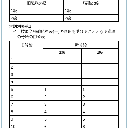
旧職務の級
職務の級
1級
1級
2級
2級
附則別表第2
イ 技能労務職給料表(一)の適用を受けることとなる職員
の号給の切替表
旧号給
新号給
1級
2級
1
2
3
4
5
1
1
6
2
2
7
3
3
8
4
4
9
5
5
10
6
6