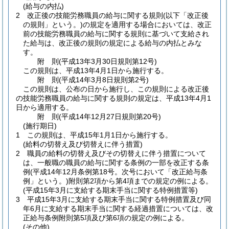
(給与の内払)
2
改正後の技能労務職員の給与に関する規則
(以下「改正後
の規則」という。)
の規定を適用する場合においては、改正
前の技能労務職員の給与に関する規則に基づいて支給され
た給与は、改正後の規則の規定による給与の内払とみな
す。
附
則
(平成13年3月30日
規則第12号)
この規則は、平成13年4月1日から施行する。
附
則
(平成14年3月8日
規則第2号)
この規則は、公布の日から施行し、この規則による改正後
の技能労務職員の給与に関する規則の規定は、平成13年4月1
日から適用する。
附
則
(平成14年12月27日
規則第20号)
(施行期日)
1
この規則は、平成15年1月1日から施行する。
(給料の切替え及び切替えに伴う措置)
2
職員の給料の切替え及びその切替えに伴う措置について
は、一般職の職員の給与に関する条例の一部を改正する条
例
(平成14年12月条例第18号。次号において「改正給与条
例」という。)
附則第2項から第4項までの規定の例による。
(平成15年3月に支給する期末手当に関する特例措置等)
3
平成15年3月に支給する期末手当に関する特例措置及び同
年6月に支給する期末手当に関する経過措置については、改
正給与条例附則第5項及び第6項の規定の例による。
(その他)