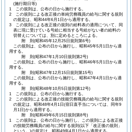
(施行期日等)
1
この規則は、公布の日から施行する。
2
この規則による改正後の単純労務職員の給与に関する規則
の規定は、昭和44年6月1日から適用する。
3
この規則による改正後の規則の給料表の適用について、同
表に現に受けている号給に相当する号給がない者の給料の
切替えについては、別に定めるところによる。
附
則
(昭和45年12月25日
規則第6号)
この規則は、公布の日から施行し、昭和45年5月1日から適
用する。
附
則
(昭和47年1月10日
規則第2号)
この規則は、公布の日から施行し、昭和46年5月1日から適
用する。
附
則
(昭和47年12月15日
規則第15号)
この規則は、公布の日から施行し、昭和47年4月1日から適
用する。
附
則
(昭和48年10月5日
規則第12号)
1
この規則は、公布の日から施行する。
2
この規則による改正後の技能労務職員の給与に関する規則
の規定は、昭和48年4月1日
(宿日直手当については、同年9
月1日)
から適用する。
附
則
(昭和49年6月15日
規則第8号)
1
この規則は、公布の日から施行し、この規則による改正後
の技能労務職員の給与に関する規則
(以下「改正後の規則」
という。)
の規定は、昭和49年4月1日から適用する。