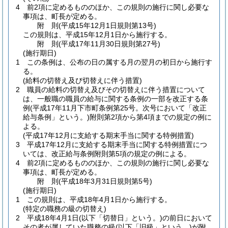
4
前2項に定めるもののほか、この規則の施行に関し必要な
事項は、町長が定める。
附
則
(平成15年12月1日
規則第13号)
この規則は、平成15年12月1日から施行する。
附
則
(平成17年11月30日
規則第27号)
(施行期日)
1
この条例は、公布の日の属する月の翌月の初日から施行す
る。
(給料の切替え及び切替えに伴う措置)
2
職員の給料の切替え及びその切替えに伴う措置について
は、一般職の職員の給与に関する条例の一部を改正する条
例
(平成17年11月下市町条例第25号。次号において「改正
給与条例」という。)
附則第2項から第4項までの規定の例に
よる。
(平成17年12月に支給する期末手当に関する特例措置)
3
平成17年12月に支給する期末手当に関する特例措置につ
いては、改正給与条例附則第5項の規定の例による。
4
前2項に定めるもののほか、この規則の施行に関し必要な
事項は、町長が定める。
附
則
(平成18年3月31日
規則第5号)
(施行期日)
1
この規則は、平成18年4月1日から施行する。
(特定の職務の級の切替え)
2
平成18年4月1日
(以下「切替日」という。)
の前日において
その者が属していた職務の級
(以下「旧級」という。)
が附