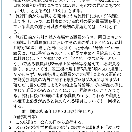
条第2項の規定の適用については、同項中「56歳に達した
日後の最初の昇給にあつては18月、その後の昇給にあつて
は24月」とあるのは「18月」とする。
3
施行日前から在職する職員のうち施行日において56歳以
上であり、かつ、給料表における給料の幅の最高額を受け
ている職員の施行日以後の最初の昇給期間は、18月とす
る。
4
施行日前から引き続き在職する職員のうち、同日において
60歳以上の職員
(同日においてその者の受ける号給又は給料
月額が60歳に達した日に受けていた号給の2号給上位の号
給又はこれに準ずるものとして町長が定める号給若しくは
給料月額
(以下この項において「2号給上位号給等」とい
う。)
である職員及び2号給上位号給等を超えている職員を
除く。)
については、改正後の規則第5条第5項本文の規定に
かかわらず、60歳を超える職員のこの規則による改正前の
技能労務職員の給与に関する規則第5条第2項又は同条第4
項ただし書の規定による2号給上位号給等までの昇給の例に
準じて町長の定めるところにより、昇給されることができ
る。
施行日後に60歳に達する職員のうち、これらの職員と
の権衡上必要があると認められる職員についても、同様と
する。
附
則
(昭和55年12月20日
規則第11号)
(施行期日等)
1
この規則は、公布の日から施行する。
2
改正後の技能労務職員の給与に関する規則
(以下「改正後