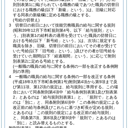
則別表第1に掲げられている職務の級であつた職員の切替日
における職務の級
(以下「新級」という。)
は、旧級に対応
する同表の新級欄に定める職務の級とする。
(号給の切替え)
3
切替日の前日において技能労務職員の給与に関する規則
(昭和39年12月下市町規則第4号。以下「給与規則」とい
う。)
別表第1の給料表の適用を受けていた職員の切替日に
おける号給
(以下「新号給」という。)
は、次項に規定する
職員を除き、旧級、切替日の前日においてその者が受けて
いた号給
(以下「旧号給」という。)
及びその者が旧号給を
受けていた期間
(以下「経過期間」という。)
に応じて附則
別表第2に定める号給とする。
(一般職の職員の給与に関する条例の一部を改正する条例附
則の準用)
4
一般職の職員の給与に関する条例の一部を改正する条例
(平成18年3月下市町条例第1号)
附則第4項から第9項まで及
び第11項、第12項の規定は、給与規則に準用する。
この場
合において同条附則第4項中「給与条例別表第1及び別表第
2」とあるのは「給与規則別表第1」と、「規則で」とある
のは「別に」と、同条附則第6項中「この条例の規定による
改正前の給与条例及びこれらに基づき町長が定める規則」
とあるのは「この規則の規定による改正前の給与規則」
と、同条第7項、第8項及び第9項中「規則で」とあるのは
「別に」と読み替えるものとする。