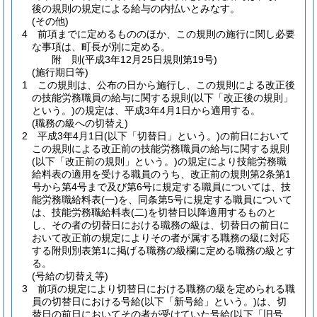
後の規則の規定による給与の内払いとみなす。
(その他)
4
前項までに定めるもののほか、この規則の施行に関し必要
な事項は、町長が別に定める。
附
則
(平成3年12月25日
規則第19号)
(施行期日等)
1
この規則は、公布の日から施行し、この規則による改正後
の技能労務職員の給与に関する規則
(以下「改正後の規則」
という。)
の規定は、平成3年4月1日から適用する。
(職務の級への切替え)
2
平成3年4月1日
(以下「切替日」という。)
の前日において
この規則による改正前の技能労務職員の給与に関する規則
(以下「改正前の規則」という。)
の規定により技能労務職
給料表の適用を受ける職員のうち、改正前の規則第2条第1
号から第4号まで及び第6号に規定する職員については、技
能労務職給料表
(一)
を、同条第5号に規定する職員について
は、技能労務職給料表
(二)
を切替日以降適用するものと
し、その者の切替日における職務の級は、切替日の前日に
おいて改正前の規定によりその者が属する職務の級に対応
する附則別表第1に掲げる職務の級欄に定める職務の級とす
る。
(号給の切替え等)
3
前項の規定により切替日における職務の級を定められる職
員の切替日における号給
(以下「新号給」という。)
は、切
替日の前日においてその者が受けていた号給
(以下「旧号