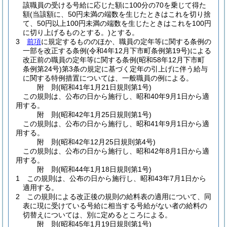
該職員の受ける号給に応じた額に100分の70を乗じて得た
額
(当該額に、50円未満の端数を生じたときはこれを切り捨
て、50円以上100円未満の端数を生じたときはこれを100円
に切り上げるものとする。)
とする。
3
前項
に規定するもののほか、職員の定年等に関する条例の
一部を改正する条例
(令和4年12月下市町条例第19号)
による
改正前の職員の定年等に関する条例
(昭和58年12月下市町
条例第24号)
第3条の規定に基づく定年の引上げに伴う給与
に関する特例措置については、一般職員の例による。
附
則
(昭和41年1月21日
規則第1号)
この規則は、公布の日から施行し、昭和40年9月1日から適
用する。
附
則
(昭和42年1月25日
規則第1号)
この規則は、公布の日から施行し、昭和41年9月1日から適
用する。
附
則
(昭和42年12月25日
規則第4号)
この規則は、公布の日から施行し、昭和42年8月1日から適
用する。
附
則
(昭和44年1月18日
規則第1号)
1
この規則は、公布の日から施行し、昭和43年7月1日から
適用する。
2
この規則による改正後の規則の給料表の適用について、同
表に現に受けている号給に相当する号給がない者の給料の
切替えについては、別に定めるところによる。
附
則
(昭和45年1月19日
規則第1号)