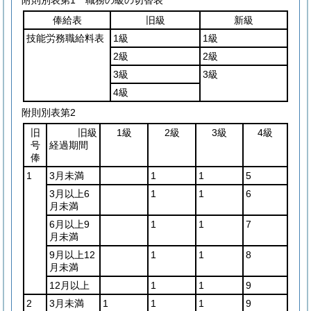
附則別表第1
職務の級の切替表
俸給表
旧級
新級
技能労務職給料表
1級
1級
2級
2級
3級
3級
4級
附則別表第2
旧
旧級
1級
2級
3級
4級
号
経過期間
俸
1
3月未満
1
1
5
3月以上6
1
1
6
月未満
6月以上9
1
1
7
月未満
9月以上12
1
1
8
月未満
12月以上
1
1
9
2
3月未満
1
1
1
9