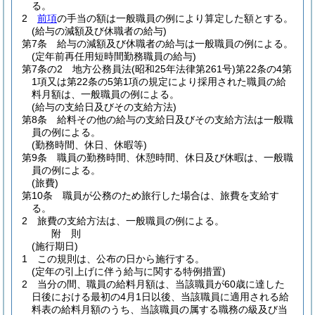
る。
2
前項
の手当の額は一般職員の例により算定した額とする。
(給与の減額及び休職者の給与)
第7条
給与の減額及び休職者の給与は一般職員の例による。
(定年前再任用短時間勤務職員の給与)
第7条の2
地方公務員法
(昭和25年法律第261号)
第22条の4第
1項又は第22条の5第1項の規定により採用された職員の給
料月額は、一般職員の例による。
(給与の支給日及びその支給方法)
第8条
給料その他の給与の支給日及びその支給方法は一般職
員の例による。
(勤務時間、休日、休暇等)
第9条
職員の勤務時間、休憩時間、休日及び休暇は、一般職
員の例による。
(旅費)
第10条
職員が公務のため旅行した場合は、旅費を支給す
る。
2
旅費の支給方法は、一般職員の例による。
附
則
(施行期日)
1
この規則は、公布の日から施行する。
(定年の引上げに伴う給与に関する特例措置)
2
当分の間、職員の給料月額は、当該職員が60歳に達した
日後における最初の4月1日以後、当該職員に適用される給
料表の給料月額のうち、当該職員の属する職務の級及び当