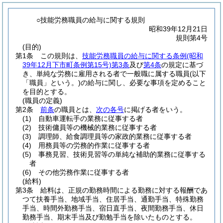
○技能労務職員の給与に関する規則
昭和39年12月21日
規則第4号
(目的)
第1条
この規則は、
技能労務職員の給与に関する条例
(昭和
39年12月下市町条例第15号)
第3条
及び
第4条
の規定に基づ
き、単純な労務に雇用される者で一般職に属する職員
(以下
「職員」という。)
の給与に関し、必要な事項を定めること
を目的とする。
(職員の定義)
第2条
前条
の職員とは、
次の各号
に掲げる者をいう。
(1)
自動車運転手の業務に従事する者
(2)
技術傭員等の機械的業務に従事する者
(3)
調理師、給食調理員等の家政的業務に従事する者
(4)
用務員等の労務的作業に従事する者
(5)
事務見習、技術見習等の単純な補助的業務に従事する
者
(6)
その他労務作業に従事する者
(給料)
第3条
給料は、正規の勤務時間による勤務に対する報酬であ
つて扶養手当、地域手当、住居手当、通勤手当、特殊勤務
手当、時間外勤務手当、宿日直手当、夜間勤務手当、休日
勤務手当、期末手当及び勤勉手当を除いたものとする。