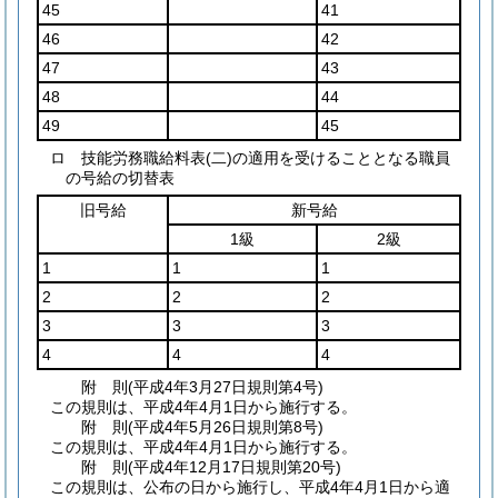
45
41
46
42
47
43
48
44
49
45
ロ 技能労務職給料表(二)の適用を受けることとなる職員
の号給の切替表
旧号給
新号給
1級
2級
1
1
1
2
2
2
3
3
3
4
4
4
附
則
(平成4年3月27日
規則第4号)
この規則は、平成4年4月1日から施行する。
附
則
(平成4年5月26日
規則第8号)
この規則は、平成4年4月1日から施行する。
附
則
(平成4年12月17日
規則第20号)
この規則は、公布の日から施行し、平成4年4月1日から適