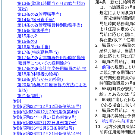
第4条
新たに給料
第13条
(勤務1時間当たりの給与額の
は、当該職員の号
算出)
規定により同条第
第13条の2
(管理職手当)
「育児短時間勤務
第14条
(宿日直手当)
児短時間勤務職員
第14条の2
(管理職員特別勤務手当)
より任期を定めて
第15条
(期末手当)
号給に応じた額に
第15条の2
得た数
(以下「任
第15条の3
2
職員が一の職務
第16条
(勤勉手当)
給料月額は、当該
第17条
(特殊勤務手当)
給に応じた額に任
第17条の2
(定年前再任用短時間勤務
3
職員の昇給は、
職員等についての適用除外)
4
前項
の規定によ
第17条の3
(会計年度任用職員の給与)
に規定する期間の
第18条
(休職者の給与)
短時間勤務職員の
第19条
(給与からの控除)
時間勤務職員の号
第20条
(給与の口座振替の方法による
5
55歳
(町長が規則
支払)
給」とあるのは「
第21条
(雑則)
6
60歳に達した日
附則
である場合に限り
附則
(昭和32年12月12日条例第15号)
7
職員の昇給は、
附則
(昭和32年12月20日条例第4号)
8
職員の昇給は予
附則
(昭和34年7月17日条例第9号)
9
第3項
から
前項
ま
附則
(昭和35年7月22日条例第7号)
10
地方公務員法第
附則
(昭和36年2月5日条例第1号)
前再任用短時間勤
附則
(昭和36年12月21日条例第14号)