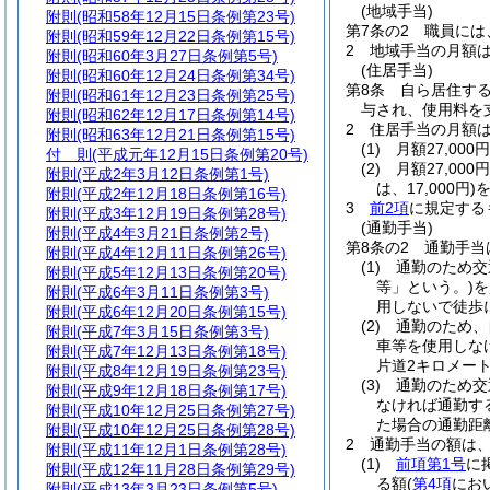
(地域手当)
附則
(昭和58年12月15日条例第23号)
第7条の2
職員には
附則
(昭和59年12月22日条例第15号)
2
地域手当の月額は
附則
(昭和60年3月27日条例第5号)
(住居手当)
附則
(昭和60年12月24日条例第34号)
第8条
自ら居住す
附則
(昭和61年12月23日条例第25号)
与され、使用料を
附則
(昭和62年12月17日条例第14号)
2
住居手当の月額
附則
(昭和63年12月21日条例第15号)
(1)
月額27,00
付 則
(平成元年12月15日条例第20号)
(2)
月額27,00
附則
(平成2年3月12日条例第1号)
は、17,000円)
を
附則
(平成2年12月18日条例第16号)
3
前2項
に規定する
附則
(平成3年12月19日条例第28号)
(通勤手当)
附則
(平成4年3月21日条例第2号)
第8条の2
通勤手当
附則
(平成4年12月11日条例第26号)
(1)
通勤のため交
附則
(平成5年12月13日条例第20号)
等」という。)
を
附則
(平成6年3月11日条例第3号)
用しないで徒歩
附則
(平成6年12月20日条例第15号)
(2)
通勤のため、
附則
(平成7年3月15日条例第3号)
車等を使用しな
附則
(平成7年12月13日条例第18号)
片道2キロメー
附則
(平成8年12月19日条例第23号)
(3)
通勤のため交
附則
(平成9年12月18日条例第17号)
なければ通勤す
附則
(平成10年12月25日条例第27号)
た場合の通勤距
附則
(平成10年12月25日条例第28号)
2
通勤手当の額は
附則
(平成11年12月1日条例第28号)
(1)
前項第1号
に
附則
(平成12年11月28日条例第29号)
る額
(
第4項
にお
附則
(平成13年3月23日条例第5号)