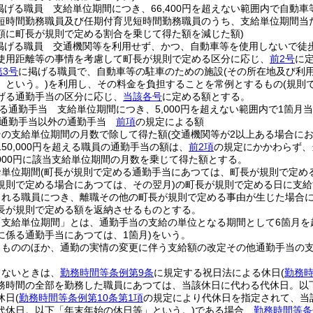
掲げる職員 支給単位期間につき、66,400円を超えない範囲内で自動
短時間勤務職員及び任期付育児短時間勤務職員のうち、支給単位期間当
額に町長が規則で定める割合を乗じて得た額を減じた額)
掲げる職員 交通機関等を利用せず、かつ、自動車等を使用しないで徒
使用距離等の事情を考慮して町長が規則で定める区分に応じ、
前2号
に
第3号
に掲げる職員で、自動車等の駐車のための施設
(その所在地及び利
」という。)
を利用し、その料金を負担することを常例とするもの
(規則
げる通勤手当の区分に応じ、
当該各号
に定める額とする。
る通勤手当 支給単位期間につき、5,000円を超えない範囲内で1箇
る通勤手当以外の通勤手当
前項
の規定による額
その支給単位期間の月数で除して得た額
(交通機関等が2以上ある場合に
50,000円を超える職員の通勤手当の額は、
前2項
の規定にかかわらず、
,000円に該当支給単位期間の月数を乗じて得た額とする。
給単位期間
(町長が規則で定める通勤手当にあつては、町長が規則で定める
規則で定める場合にあつては、その翌月)
の町長が規則で定める日に支給
される職員につき、離職その他の町長が規則で定める事由が生じた場合
長が規則で定める額を返納させるものとする。
「支給単位期間」とは、通勤手当の支給の単位となる期間として6箇月を
に係る通勤手当にあつては、1箇月)
をいう。
るもののほか、通勤の実情の変更に伴う支給額の改定その他通勤手当の
しないときは、
勤務時間等条例第9条
に規定する祝日法による休日
(
勤務時
務時間の全部を勤務した職員にあつては、当該休日に代わる代休日。以
休日
(
勤務時間等条例第10条第1項
の規定により代休日を指定されて、当
代休日。以下「年末年始の休日等」という。)
である場合、
勤務時間等条