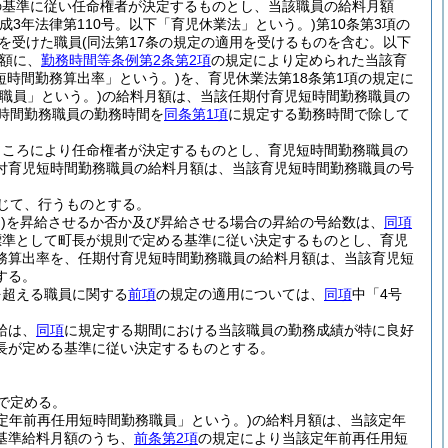
の基準に従い任命権者が決定するものとし、当該職員の給料月額
平成3年法律第110号。以下「育児休業法」という。)
第10条第3項の
を受けた職員
(同法第17条の規定の適用を受けるものを含む。以下
額に、
勤務時間等条例第2条第2項
の規定により定められた当該育
短時間勤務算出率」という。)
を、育児休業法第18条第1項の規定に
職員」という。)
の給料月額は、当該任期付育児短時間勤務職員の
時間勤務職員の勤務時間を
同条第1項
に規定する勤務時間で除して
ところにより任命権者が決定するものとし、育児短時間勤務職員の
付育児短時間勤務職員の給料月額は、当該育児短時間勤務職員の号
じて、行うものとする。
)
を昇給させるか否か及び昇給させる場合の昇給の号給数は、
同項
標準として町長が規則で定める基準に従い決定するものとし、育児
務算出率を、任期付育児短時間勤務職員の給料月額は、当該育児短
する。
を超える職員に関する
前項
の規定の適用については、
同項
中「4号
給は、
同項
に規定する期間における当該職員の勤務成績が特に良好
長が定める基準に従い決定するものとする。
で定める。
「定年前再任用短時間勤務職員」という。)
の給料月額は、当該定年
基準給料月額のうち、
前条第2項
の規定により当該定年前再任用短