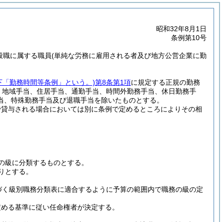
昭和32年8月1日
条例第10号
般職に属する職員
(単純な労務に雇用される者及び地方公営企業に勤
以下「勤務時間等条例」という。)
第8条第1項
に規定する正規の勤務
、地域手当、住居手当、通勤手当、時間外勤務手当、休日勤務手
当、特殊勤務手当及び退職手当を除いたものとする。
で貸与される場合においては別に条例で定めるところによりその相
の級に分類するものとする。
りとする。
づく級別職務分類表に適合するように予算の範囲内で職務の級の定
定める基準に従い任命権者が決定する。