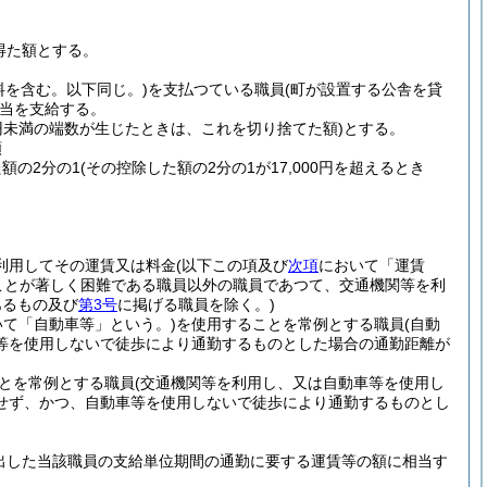
得た額とする。
料を含む。以下同じ。)
を支払つている職員
(町が設置する公舎を貸
当を支給する。
0円未満の端数が生じたときは、これを切り捨てた額)
とする。
額
た額の2分の1
(その控除した額の2分の1が17,000円を超えるとき
利用してその運賃又は料金
(以下この項及び
次項
において「運賃
ことが著しく困難である職員以外の職員であつて、交通機関等を利
あるもの及び
第3号
に掲げる職員を除く。)
いて「自動車等」という。)
を使用することを常例とする職員
(自動
等を使用しないで徒歩により通勤するものとした場合の通勤距離が
とを常例とする職員
(交通機関等を利用し、又は自動車等を使用し
せず、かつ、自動車等を使用しないで徒歩により通勤するものとし
出した当該職員の支給単位期間の通勤に要する運賃等の額に相当す