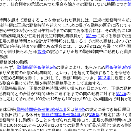
つき、任命権者の承認のあつた場合を除きその勤務しない1時間につき
第
時間を超えて勤務することを命ぜられた職員には、正規の勤務時間を超
給与額に正規の勤務時間を超えてした次に掲げる勤務の区分に応じてそれぞ
勤務が午後10時から翌日午前5時までの間である場合には、その割合に100
時間勤務職員及び任期付育児短時間勤務職員が、
第1号
に掲げる勤務で正
正規の勤務時間との合計が7時間45分に達するまでの間の勤務にあつて
翌日の午前5時までの間である場合には、、100分の125)
を乗じて得た額
間が割り振られた日
(
次条
の規定により正規の勤務時間中に勤務した職
勤務
勤務以外の勤務
かわらず、
勤務時間等条例第5条
の規定により、あらかじめ
同条例第3条
振り変更前の正規の勤務時間」という。)
を超えて勤務することを命ぜら
則で定める時間を除く。)
に対して、勤務1時間につき、
第13条
に規定する
る割合を乗じて得た額を時間外勤務手当として支給する。
時間勤務職員が、正規の勤務時間が割り振られた日において、正規の勤
勤務時間との合計が7時間45分に達するまでの間の勤務に対する
第1項
の
に応じてそれぞれ100分の125から100分の150までの範囲内で町長が
る休日等
(
勤務時間等条例第3条第1項
又は
第4条
の規定に基づき毎日曜日
する祝日法による休日が
勤務時間等条例第4条
及び
第5条
の規定に基づく
勤務時間中に勤務することを命ぜられた職員には、正規の勤務時間中に
に100分の125から100分の150までの範囲内で町長が規則で定め
長が規則で定める日において勤務した職員についても同様とする。