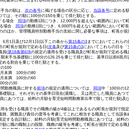
の間
(週休日等に含まれる時間を除く。)
であつて正規の勤務時間以外の時
務手当の額は、
次の各号
に掲げる場合の区分に応じ、
当該各号
に定める
ては、その額に100分の150を乗じて得た額)
とする。
する場合
同項
の勤務1回につき、12,000円を超えない範囲内におい
する場合
同項
の勤務1回につき、6,000円を超えない範囲内において町
ののほか、管理職員特別勤務手当の支給に関し必要な事項は、町長が規
6月1日及び12月1日
(以下この条から
第15条の3
までにおいてこれらの
月の町長が規則で定める日
(
次条
及び
第15条の3
においてこれらの日を「
職員
(
第18条第6項
の規定の適用を受ける職員及び町長が規則で定める職
期末手当基礎額に100分の126.25を乗じて得た額に、基準日以前6
定める割合を乗じて得た額とする。
の100
月未満 100分の80
月未満 100分の60
00分の30
時間勤務職員に対する
前項
の規定の適用については、
同項
中「100分の1
基礎額は、それぞれその基準日現在
(退職し、又は死亡した職員にあつ
職員にあつては、給料の月額を育児短時間勤務算出率で除して得た額)
及
適用を受ける職員でその職務の級が4級以上であるもの
(町長が規則で指
複雑、困難及び責任の度等を考慮してこれに相当する職員として当該各
規定する合計額に、給料の月額
(育児短時間勤務職員にあつては、給料の
計額に職の職制上の段階、職務の級等を考慮して町長が規則で定める職員