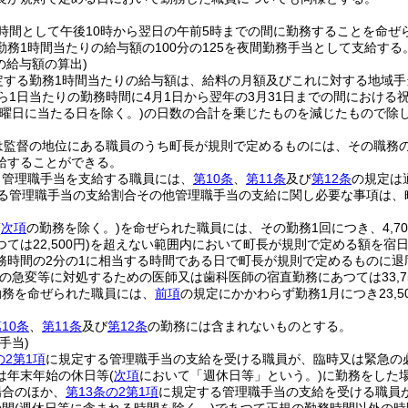
時間として午後10時から翌日の午前5時までの間に勤務することを命ぜ
勤務1時間当たりの給与額の100分の125を夜間勤務手当として支給する
の給与額の算出)
定する勤務1時間当たりの給与額は、給料の月額及びこれに対する地域手
ら1日当たりの勤務時間に4月1日から翌年の3月31日までの間における
土曜日に当たる日を除く。)
の日数の合計を乗じたものを減じたもので除
は監督の地位にある職員のうち町長が規則で定めるものには、その職務の
給することができる。
り管理職手当を支給する職員には、
第10条
、
第11条
及び
第12条
の規定は
る管理職手当の支給割合その他管理職手当の支給に関し必要な事項は、
(
次項
の勤務を除く。)
を命ぜられた職員には、その勤務1回につき、4,70
は22,500円)
を超えない範囲内において町長が規則で定める額を宿
務時間の2分の1に相当する時間である日で町長が規則で定めるものに退庁
の急変等に対処するための医師又は歯科医師の宿直勤務にあつては33,75
勤務を命ぜられた職員には、
前項
の規定にかかわらず勤務1月につき23,
。
10条
、
第11条
及び
第12条
の勤務には含まれないものとする。
手当)
の2第1項
に規定する管理職手当の支給を受ける職員が、臨時又は緊急の
は年末年始の休日等
(
次項
において「週休日等」という。)
に勤務をした
場合のほか、
第13条の2第1項
に規定する管理職手当の支給を受ける職員