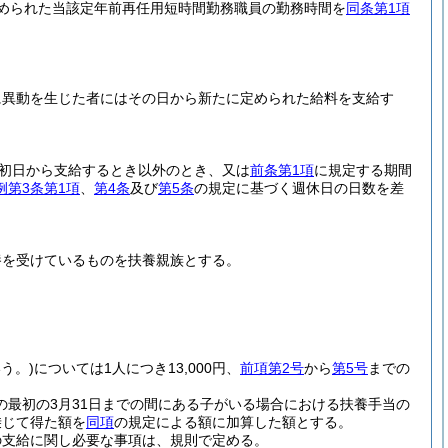
められた当該定年前再任用短時間勤務職員の勤務時間を
同条第1項
に異動を生じた者にはその日から新たに定められた給料を支給す
。
初日から支給するとき以外のとき、又は
前条第1項
に規定する期間
例第3条第1項
、
第4条
及び
第5条
の規定に基づく週休日の日数を差
養を受けているものを扶養親族とする。
う。)
については1人につき13,000円、
前項第2号
から
第5号
までの
の最初の3月31日までの間にある子がいる場合における扶養手当の
乗じて得た額を
同項
の規定による額に加算した額とする。
の支給に関し必要な事項は、規則で定める。