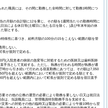
られた職員には、その間に勤務した全時間に対して勤務1時間につ
。
当の月額の合計額に12を乗じ、その額を1週間当たりの勤務時間に
祝日法による休日等
(土曜日に当たる日を除く。)
及び年末年始の休
した額とする。
特殊性に基づき、給料月額の100分の15をこえない範囲の額を管
適用しない。
町長が規則で定める。
0円
(入院患者の病状の急変等に対処するための医師又は歯科医師
日直手当として支給する。
ただし、執務が行われる時間が執務が通
時から引き続いて行われる宿直勤務にあつては、その額は7,050
0円)
を超えない範囲内において町長が規則で定める額とする。
500円を超えない範囲内において町長が規則で定める額を宿日直手
必要その他の公務の運営の必要により勤務を要しない日又は祝日法
場合は、当該職員には、管理職員特別勤務手当を支給する。
が災害への対処その他の臨時又は緊急の必要により午後10時から翌