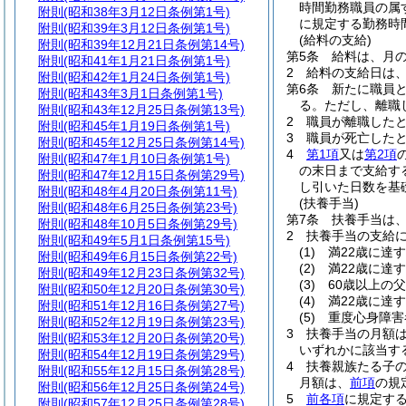
時間勤務職員の属
附則
(昭和38年3月12日条例第1号)
に規定する勤務時
附則
(昭和39年3月12日条例第1号)
(給料の支給)
附則
(昭和39年12月21日条例第14号)
第5条
給料は、月の
附則
(昭和41年1月21日条例第1号)
2
給料の支給日は
附則
(昭和42年1月24日条例第1号)
第6条
新たに職員
附則
(昭和43年3月1日条例第1号)
る。
ただし、離職
附則
(昭和43年12月25日条例第13号)
2
職員が離職した
附則
(昭和45年1月19日条例第1号)
3
職員が死亡した
附則
(昭和45年12月25日条例第14号)
4
第1項
又は
第2項
附則
(昭和47年1月10日条例第1号)
の末日まで支給す
附則
(昭和47年12月15日条例第29号)
し引いた日数を基
附則
(昭和48年4月20日条例第11号)
(扶養手当)
附則
(昭和48年6月25日条例第23号)
第7条
扶養手当は
附則
(昭和48年10月5日条例第29号)
2
扶養手当の支給
附則
(昭和49年5月1日条例第15号)
(1)
満22歳に達
附則
(昭和49年6月15日条例第22号)
(2)
満22歳に達
附則
(昭和49年12月23日条例第32号)
(3)
60歳以上の
附則
(昭和50年12月20日条例第30号)
(4)
満22歳に達
附則
(昭和51年12月16日条例第27号)
(5)
重度心身障害
附則
(昭和52年12月19日条例第23号)
3
扶養手当の月額
附則
(昭和53年12月20日条例第20号)
いずれかに該当する
附則
(昭和54年12月19日条例第29号)
4
扶養親族たる子の
附則
(昭和55年12月15日条例第28号)
月額は、
前項
の規
附則
(昭和56年12月25日条例第24号)
5
前各項
に規定す
附則
(昭和57年12月25日条例第28号)