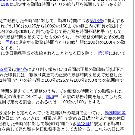
13条
に規定する勤務1時間当たりの給与額を減額して給与を支給
えて勤務した全時間に対して、勤務1時間につき
第13条
に規定する
れ100分の125から100分の150までの範囲内で町長が規則で
分の25を加算した割合)
を乗じて得た額を時間外勤務手当として
規の勤務時間を超えてしたもののうち、その勤務の時間とその勤務
は、
同条
に規定する勤務1時間当たりの給与額に100分の100
(その勤
とする。)
。
員に休日勤務手当が支給されることとなる日を除く。
第3項
において
第2項
又は
第4条
により割り振られた1週間の正規の勤務時間
(以下こ
れた職員には、割振り変更前の正規の勤務時間を超えて勤務した
1時間当たりの給与額に100分の25から100分の50までの範囲内で
務時間を超えてした勤務のうち、その勤務の時間とその勤務をした
規定の適用については、
同項
中「正規の勤務時間を超えてした次
規則で定める割合」とあるのは「100分の100」とする。
を週休日と定められている職員以外の職員であつては、
勤務時間等
週休日に当たるときは、町長が規則で定める日)
及び年末年始の休日
勤務した全時間に対して勤務1時間につき
第13条
に規定する勤務1
る割合を乗じて得た額を休日勤務手当として支給する。
これらの日に準