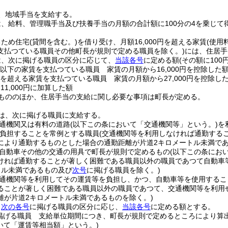
、地域手当を支給する。
、給料、管理職手当及び扶養手当の月額の合計額に100分の4を乗じて
るため住宅
(貸間を含む。)
を借り受け、月額16,000円を超える家賃
(使用
支払つている職員その他町長が規則で定める職員を除く。)
には、住居手
は、次に掲げる職員の区分に応じて、
当該各号
に定める額
(その額に10
0円以下の家賃を支払つている職員 家賃の月額から16,000円を控除した
0円を超える家賃を支払つている職員 家賃の月額から27,000円を控除し
11,000円に加算した額
もののほか、住居手当の支給に関し必要な事項は町長が定める。
は、次に掲げる職員に支給する。
通機関又は有料の道路
(以下この条において「交通機関等」という。)
を
負担することを常例とする職員
(交通機関等を利用しなければ通勤する
により通勤するものとした場合の通勤距離が片道2キロメートル未満で
自動車その他の交通の用具で町長が規則で定めるもの
(以下この条にお
ければ通勤することが著しく困難である職員以外の職員であつて自動車
トル未満であるもの及び
次号
に掲げる職員を除く。)
通機関等を利用してその運賃等を負担し、かつ、自動車等を使用するこ
ることが著しく困難である職員以外の職員であつて、交通機関等を利用
離が片道2キロメートル未満であるものを除く。)
、
次の各号
に掲げる職員の区分に応じ、
当該各号
に定める額とする。
掲げる職員 支給単位期間につき、町長が規則で定めるところにより算
いて「運賃等相当額」という。)