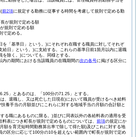
間に勤務をした場合は、当該職員には、管理職員特別勤務手当を
額
(
前2項
に規定する勤務に従事する時間を考慮して規則で定める勤
て町長が規則で定める額
長が規則で定める額
則で定める。
日を「基準日」という。)
にそれぞれ在職する職員に対してそれぞ
支給日」という。)
に支給する。
これらの基準日前1箇月以内に退職
員を除く。)
についても、同様とする。
箇月以内の期間における当該職員の在職期間の
次の各号
に掲げる区分に
26.25」とあるのは、「100分の71.25」とする。
ては、退職し、又は死亡した日現在)
において職員が受けるべき給料
び扶養手当の月額並びにこれらに対する地域手当の月額の合計額と
定する職にあるものに限る。)
並びに同表以外の各給料表の適用を受
給料表につき町長が規則で定めるものについては、
前項
の規定にか
月額を育児短時間勤務算出率で除して得た額)
及びこれに対する地
の区分に応じて100分の10を超えない範囲内で町長が規則で定め