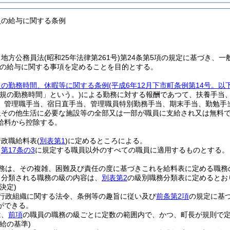
員の給与に関する条例
、地方公務員法
(昭和25年法律第261号)
第24条第5項の規定に基づき、一
の給与に関する事項を定めることを目的とする。
員の勤務時間、休暇等に関する条例
(平成6年12月下市町条例第14号。
正規の勤務時間」という。)
による勤務に対する報酬であつて、扶養手当
、管理職手当、宿日直手当、管理職員特別勤務手当、期末手当、勤勉手
服その他生活に必要な施設等の全部又は一部が職員に支給され又は無料
給料から控除する。
行政職給料表
(
別表第1
)
に定めるところによる。
、
第17条の3
に規定する職員以外のすべての職員に適用するものとする。
務は、その複雑、困難及び責任の度に基づきこれを給料表に定める職務
り分類される職務の級の内容は、
別表第2
の級別職務分類表に定めるとお
決定)
行政組織に関する法令、条例等の趣旨に従い及び
前条第2項
の規定に基
ができる。
は、
前項
の職員の職務の級ごとに定数の範囲内で、かつ、町長が規則で
給の基準)