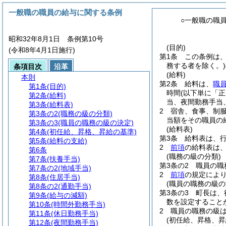
一般職の職員の給与に関する条例
○一般職の職
昭和32年8月1日 条例第10号
(目的)
(令和8年4月1日施行)
第1条
この条例は
務する者を除く。)
条項目次
沿革
(給料)
本則
第2条
給料は、
職
第1条
(目的)
時間
(以下単に「
第2条
(給料)
当、夜間勤務手当
第3条
(給料表)
2
宿舎、食事、制
第3条の2
(職務の級の分類)
当額をその職員の
第3条の3
(職員の職務の級の決定)
(給料表)
第4条
(初任給、昇格、昇給の基準)
第3条
給料表は、
第5条
(給料の支給)
2
前項
の給料表は
第6条
(職務の級の分類)
第7条
(扶養手当)
第3条の2
職員の職
第7条の2
(地域手当)
2
前項
の規定によ
第8条
(住居手当)
(職員の職務の級の
第8条の2
(通勤手当)
第3条の3
町長は、
第9条
(給与の減額)
数を設定すること
第10条
(時間外勤務手当)
2
職員の職務の級
第11条
(休日勤務手当)
(初任給、昇格、昇
第12条
(夜間勤務手当)