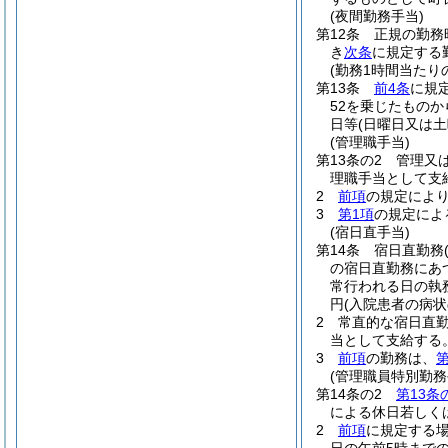
(夜間勤務手当)
第12条
正規の勤務
き
次条
に規定する
(勤務1時間当たり
第13条
前4条
に規
52を乗じたものか
日等
(日曜日又は
(管理職手当)
第13条の2
管理又
理職手当として支
2
前項
の規定によ
3
第1項
の規定によ
(宿日直手当)
第14条
宿日直勤務
の宿日直勤務にあつて
常行われる日の執
円
(入院患者の病状
2
常直的な宿日直
当として支給する
3
前項
の勤務は、
第
(管理職員特別勤務
第14条の2
第13条
による休日若しく
2
前項
に規定する