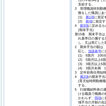
日の午前5時まで
支給する。
3
管理職員特別勤
務をした職員にあつ
(1)
第1項
に規定
(2)
前項
に規定
4
前3項
に定めるも
(期末手当)
第15条
期末手当は、
れ基準日の属する
し、又は死亡した
2
期末手当の額は、
応じ、
当該各号
に
(1)
6箇月 100分
(2)
5箇月以上6箇
(3)
3箇月以上5箇
(4)
3箇月未満 1
3
定年前再任用短
4
第2項
の期末手当
(育児短時間勤務
する。
5
行政職給料表の
ける職員で職務の
かわらず、
同項
に
域手当の月額の合