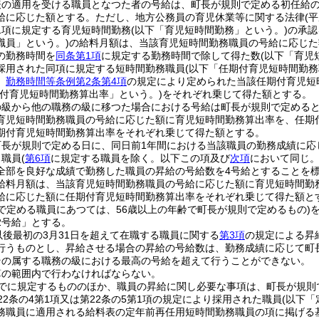
表の適用を受ける職員となつた者の号給は、町長が規則で定める初任給
給に応じた額とする。
ただし、地方公務員の育児休業等に関する法律
(
1項に規定する育児短時間勤務
(以下「育児短時間勤務」という。)
の承認
職員」という。)
の給料月額は、当該育児短時間勤務職員の号給に応じた
の勤務時間を
同条第1項
に規定する勤務時間で除して得た数
(以下「育児
採用された同項に規定する短時間勤務職員
(以下「任期付育児短時間勤務
、
勤務時間等条例第2条第4項
の規定により定められた当該任期付育児短
期付育児短時間勤務算出率」という。)
をそれぞれ乗じて得た額とする。
の級から他の職務の級に移つた場合における号給は町長が規則で定める
育児短時間勤務職員の号給に応じた額に育児短時間勤務算出率を、任期
期付育児短時間勤務算出率をそれぞれ乗じて得た額とする。
町長が規則で定める日に、同日前1年間における当該職員の勤務成績に応
り職員
(
第6項
に規定する職員を除く。以下この項及び
次項
において同じ。
全部を良好な成績で勤務した職員の昇給の号給数を4号給とすることを
給料月額は、当該育児短時間勤務職員の号給に応じた額に育児短時間勤
給に応じた額に任期付育児短時間勤務算出率をそれぞれ乗じて得た額と
で定める職員にあつては、56歳以上の年齢で町長が規則で定めるもの)
2号給」とする。
以後最初の3月31日を超えて在職する職員に関する
第3項
の規定による昇
行うものとし、昇給させる場合の昇給の号給数は、勤務成績に応じて町
その属する職務の級における最高の号給を超えて行うことができない。
算の範囲内で行わなければならない。
でに規定するもののほか、職員の昇給に関し必要な事項は、町長が規則
22条の4第1項又は第22条の5第1項の規定により採用された職員
(以下
務職員に適用される給料表の定年前再任用短時間勤務職員の項に掲げる