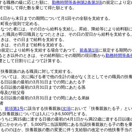
する職務の級に応じた額に、
勤務時間等条例第2条第3項
の規定により定
間で除して得た数を乗じて得た額とする。
1日から末日までの期間について月1回その全額を支給する。
、町長が規則で定める。
となつた者には、その日から給料を支給し、昇給、降給等により給料額
した職員が即日職員となつたときは、その日の翌日から給料を支給する
ときは、その日まで給料を支給する。
ときは、その月まで給料を支給する。
の規定により給料を支給する場合であつて、
前条第1項
に規定する期間の
るとき以外のときは、その給料額にその期間の現日数から
勤務時間等条
礎として日割りによつて計算する。
、扶養親族のある職員に対して支給する。
については、次に掲げる者で他の生計の途がなく主としてその職員の扶
する日以後の最初の3月31日までの間にあたる子
する日以後の最初の3月31日までの間にあたる孫
父母及び祖父母
する日以後の最初の3月31日までの間にあたる弟妹
者
は、
前項第1号
に該当する扶養親族
(
次項
において「扶養親族たる子」とい
扶養親族については1人につき6,500円とする。
うちに満15歳に達する日後の最初の4月1日から満22歳に達する日以後
定にかかわらず、5,000円に当該期間にある当該扶養親族たる子の数を
るもののほか、扶養親族の数の変更に伴う支給額の改定その他扶養手当