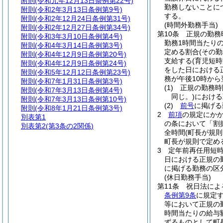
附則
(令和元年12月13日条例第22号)
勤務しないことに
附則
(令和2年3月13日条例第9号)
する。
附則
(令和2年12月24日条例第31号)
(時間外勤務手当)
附則
(令和2年12月27日条例第34号)
第10条
正規の勤務
附則
(令和3年3月10日条例第4号)
勤務1時間当たりの
附則
(令和4年3月14日条例第3号)
定める割合
(その
附則
(令和4年12月9日条例第20号)
支給する
(育児短
附則
(令和4年12月9日条例第24号)
をした日における
附則
(令和5年12月12日条例第23号)
務が午後10時から
附則
(令和7年1月31日条例第3号)
(1)
正規の勤務時
附則
(令和7年3月13日条例第4号)
同じ。)
における
附則
(令和7年3月13日条例第10号)
(2)
前号
に掲げる
附則
(令和8年1月21日条例第3号)
2
前項
の規定にか
別表第1
の条において「割
別表第2
(第3条の2関係)
全時間
(町長が規
町長が規則で定め
3
定年前再任用短
日における正規の
に掲げる勤務の区分
(休日勤務手当)
第11条
祝日法によ
条例第9条
に規定
等において正規の
時間当たりの給与額
ずるものとして町