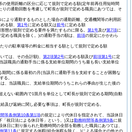
車等の使用距離の区分に応じて規則で定める額
(定年前再任用短時間
たりの通勤回数を考慮して町長が規則で定める職員にあつては、そ
歩により通勤するものとした場合の通勤距離、交通機関等の利用距
定める額、
第1号
に定める額又は
前号
に定める額
用形態が規則で定める要件を満たすものに限る。
第1号
及び
第7項
に
で定める職員を除く。)
の通勤手当の額は、
前項
の規定にかかわら
月当たりの駐車場等の料金に相当する額として規則で定める額
おいては、その合計額)
、
第2項第2号
に定める額及び
前項第1号
に定
当該職員の通勤手当に係る支給単位期間のうち最も長い支給単位
期間)
に係る最初の月
(当該月に通勤手当を支給することが困難な
する。
には、当該職員に、支給単位期間のうちこれらの事由が生じた後の
超えない範囲内で1箇月を単位として町長が規則で定める期間
(自動
支給及び返納に関し必要な事項は、町長が規則で定める。
間等条例第10条第1項
の規定により代休日を指定されて、当該休日
下「祝日法による休日等」という。)
又は
勤務時間等条例第9条
に規
該休日に割り振られた勤務時間の全部を勤務した職員にあつては、
例第11条
に規定する休暇
(組合休暇を除く。)
による場合その他その