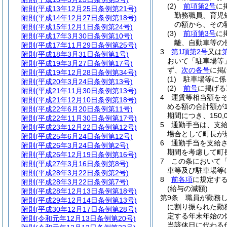
(2)
前項第2号
に
附則
(平成13年12月25日条例第21号)
勤務職員、育児
附則
(平成14年12月27日条例第18号)
の額から、その
附則
(平成15年12月1日条例第24号)
(3)
前項第3号
に
附則
(平成17年3月30日条例第10号)
離、自動車等の
附則
(平成17年11月29日条例第25号)
3
第1項第2号
又は
附則
(平成18年3月31日条例第1号)
おいて「駐車場等
附則
(平成19年3月27日条例第17号)
ず、
次の各号
に掲
附則
(平成19年12月28日条例第34号)
(1)
駐車場等に係
附則
(平成20年3月24日条例第13号)
(2)
前号
に掲げ
附則
(平成21年11月30日条例第13号)
4
運賃等相当額を
附則
(平成21年12月10日条例第18号)
める額の合計額が1
附則
(平成22年6月20日条例第11号)
期間につき、150
附則
(平成22年11月30日条例第17号)
5
通勤手当は、支
附則
(平成23年12月22日条例第12号)
場合として町長が
附則
(平成25年6月24日条例第12号)
6
通勤手当を支給
附則
(平成26年3月24日条例第2号)
期間を考慮して町
附則
(平成26年12月19日条例第16号)
7
この条において
附則
(平成27年3月16日条例第8号)
車等及び駐車場等
附則
(平成28年3月22日条例第2号)
8
前各項
に規定す
附則
(平成28年3月22日条例第7号)
(給与の減額)
附則
(平成28年12月13日条例第18号)
第9条
職員が勤務
附則
(平成29年12月14日条例第13号)
に割り振られた勤
附則
(平成30年12月17日条例第28号)
定する年末年始の
附則
(令和元年12月13日条例第20号)
当該休日に代わる