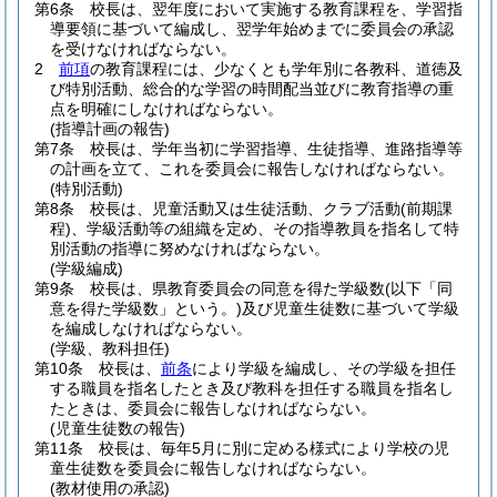
第6条
校長は、翌年度において実施する教育課程を、学習指
導要領に基づいて編成し、翌学年始めまでに委員会の承認
を受けなければならない。
2
前項
の教育課程には、少なくとも学年別に各教科、道徳及
び特別活動、総合的な学習の時間配当並びに教育指導の重
点を明確にしなければならない。
(指導計画の報告)
第7条
校長は、学年当初に学習指導、生徒指導、進路指導等
の計画を立て、これを委員会に報告しなければならない。
(特別活動)
第8条
校長は、児童活動又は生徒活動、クラブ活動
(前期課
程)
、学級活動等の組織を定め、その指導教員を指名して特
別活動の指導に努めなければならない。
(学級編成)
第9条
校長は、県教育委員会の同意を得た学級数
(以下「同
意を得た学級数」という。)
及び児童生徒数に基づいて学級
を編成しなければならない。
(学級、教科担任)
第10条
校長は、
前条
により学級を編成し、その学級を担任
する職員を指名したとき及び教科を担任する職員を指名し
たときは、委員会に報告しなければならない。
(児童生徒数の報告)
第11条
校長は、毎年5月に別に定める様式により学校の児
童生徒数を委員会に報告しなければならない。
(教材使用の承認)