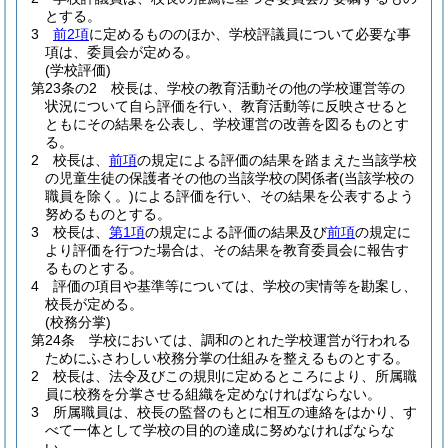
とする。
3
前2項
に定めるもののほか、学校評議員について必要な事
項は、委員会が定める。
(学校評価)
第23条の2
校長は、学校の教育活動その他の学校運営等の
状況について自ら評価を行い、教育活動等に反映させると
ともにその結果を公表し、学校運営の改善を図るものとす
る。
2
校長は、
前項
の規定による評価の結果を踏まえた当該学校
の児童生徒の保護者その他の当該学校の関係者
(当該学校の
職員を除く。)
による評価を行い、その結果を公表するよう
努めるものとする。
3
校長は、
第1項
の規定による評価の結果及び
前項
の規定に
より評価を行つた場合は、その結果を教育委員会に報告す
るものとする。
4
評価の項目や基準等については、学校の実情等を勘案し、
校長が定める。
(校務分掌)
第24条
学校においては、調和のとれた学校運営が行われる
ためにふさわしい校務分掌の仕組みを整えるものとする。
2
校長は、法令及びこの規則に定めるところにより、所属職
員に校務を分掌させる組織を定めなければならない。
3
所属職員は、校長の監督のもとに相互の連絡をはかり、す
べて一体として学校の目的の達成に努めなければならな