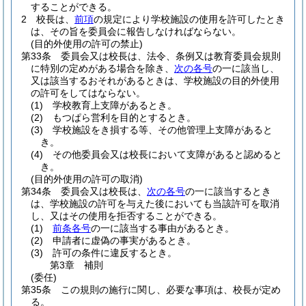
することができる。
2
校長は、
前項
の規定により学校施設の使用を許可したとき
は、その旨を委員会に報告しなければならない。
(目的外使用の許可の禁止)
第33条
委員会又は校長は、法令、条例又は教育委員会規則
に特別の定めがある場合を除き、
次の各号
の一に該当し、
又は該当するおそれがあるときは、学校施設の目的外使用
の許可をしてはならない。
(1)
学校教育上支障があるとき。
(2)
もつぱら営利を目的とするとき。
(3)
学校施設をき損する等、その他管理上支障があると
き。
(4)
その他委員会又は校長において支障があると認めると
き。
(目的外使用の許可の取消)
第34条
委員会又は校長は、
次の各号
の一に該当するとき
は、学校施設の許可を与えた後においても当該許可を取消
し、又はその使用を拒否することができる。
(1)
前条各号
の一に該当する事由があるとき。
(2)
申請者に虚偽の事実があるとき。
(3)
許可の条件に違反するとき。
第3章
補則
(委任)
第35条
この規則の施行に関し、必要な事項は、校長が定め
る。