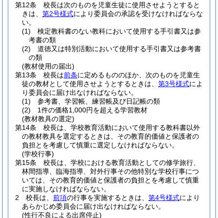
第12条
校長は次のものを児童生徒に使用させようとすると
きは、
第2号様式
により委員会の承認を受けなければならな
い。
(1)
検定教科書のない教科において使用する手引書又は参
考書の類
(2)
道徳又は特別活動において使用する手引書又は参考書
の類
(教材使用の届出)
第13条
校長は
前条
に定めるもののほか、次のものを児童生
徒の教材として使用させようとするときは、
第3号様式
によ
り委員会に届け出なければならない。
(1)
参考書、学習帳、練習帳及び日記帳の類
(2)
1件の価格1,000円を超える学習教材
(教材教具の選定)
第14条
校長は、学校教育活動において使用する教科書以外
の教材教具を選定するときは、その教育的価値と保護者の
負担とを考慮して慎重に選定しなければならない。
(学校行事)
第15条
校長は、学校における教育活動としての修学旅行、
林間指導、臨海指導、対外行事その他特別な学校行事につ
いては、その教育的価値と保護者の負担とを考慮して慎重
に実施しなければならない。
2
校長は、
前項
の行事を実施するときは、
第4号様式
により
あらかじめ委員会に届け出なければならない。
(性行不良による出席停止)