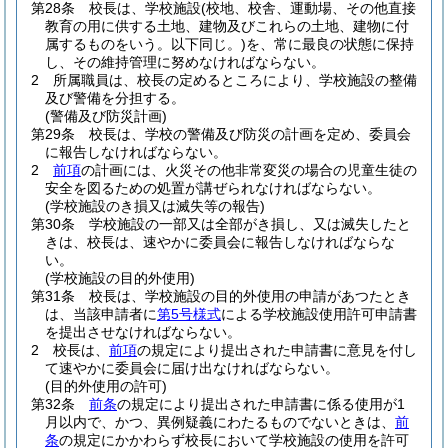
第28条
校長は、学校施設
(校地、校舎、運動場、その他直接
教育の用に供する土地、建物及びこれらの土地、建物に付
属するものをいう。以下同じ。)
を、常に最良の状態に保持
し、その維持管理に努めなければならない。
2
所属職員は、校長の定めるところにより、学校施設の整備
及び警備を分担する。
(警備及び防災計画)
第29条
校長は、学校の警備及び防災の計画を定め、委員会
に報告しなければならない。
2
前項
の計画には、火災その他非常変災の場合の児童生徒の
安全を図るための処置が講ぜられなければならない。
(学校施設のき損又は滅失等の報告)
第30条
学校施設の一部又は全部がき損し、又は滅失したと
きは、校長は、速やかに委員会に報告しなければならな
い。
(学校施設の目的外使用)
第31条
校長は、学校施設の目的外使用の申請があつたとき
は、当該申請者に
第5号様式
による学校施設使用許可申請書
を提出させなければならない。
2
校長は、
前項
の規定により提出された申請書に意見を付し
て速やかに委員会に届け出なければならない。
(目的外使用の許可)
第32条
前条
の規定により提出された申請書に係る使用が1
月以内で、かつ、異例疑義にわたるものでないときは、
前
条
の規定にかかわらず校長において学校施設の使用を許可