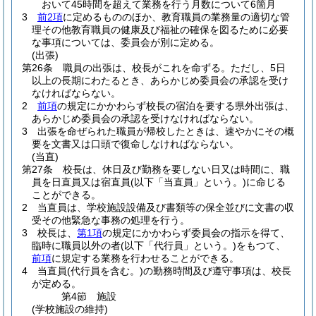
おいて45時間を超えて業務を行う月数について6箇月
3
前2項
に定めるもののほか、教育職員の業務量の適切な管
理その他教育職員の健康及び福祉の確保を図るために必要
な事項については、委員会が別に定める。
(出張)
第26条
職員の出張は、校長がこれを命ずる。
ただし、5日
以上の長期にわたるとき、あらかじめ委員会の承認を受け
なければならない。
2
前項
の規定にかかわらず校長の宿泊を要する県外出張は、
あらかじめ委員会の承認を受けなければならない。
3
出張を命ぜられた職員が帰校したときは、速やかにその概
要を文書又は口頭で復命しなければならない。
(当直)
第27条
校長は、休日及び勤務を要しない日又は時間に、職
員を日直員又は宿直員
(以下「当直員」という。)
に命じる
ことができる。
2
当直員は、学校施設設備及び書類等の保全並びに文書の収
受その他緊急な事務の処理を行う。
3
校長は、
第1項
の規定にかかわらず委員会の指示を得て、
臨時に職員以外の者
(以下「代行員」という。)
をもつて、
前項
に規定する業務を行わせることができる。
4
当直員
(代行員を含む。)
の勤務時間及び遵守事項は、校長
が定める。
第4節
施設
(学校施設の維持)