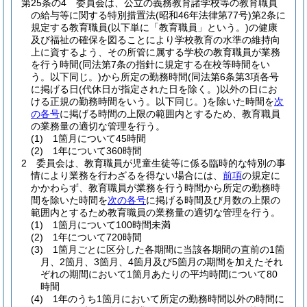
第25条の4
委員会は、公立の義務教育諸学校等の教育職員
の給与等に関する特別措置法
(昭和46年法律第77号)
第2条に
規定する教育職員
(以下単に「教育職員」という。)
の健康
及び福祉の確保を図ることにより学校教育の水準の維持向
上に資するよう、その所管に属する学校の教育職員が業務
を行う時間
(同法第7条の指針に規定する在校等時間をい
う。以下同じ。)
から所定の勤務時間
(同法第6条第3項各号
に掲げる日
(代休日が指定された日を除く。)
以外の日にお
ける正規の勤務時間をいう。以下同じ。)
を除いた時間を
次
の各号
に掲げる時間の上限の範囲内とするため、教育職員
の業務量の適切な管理を行う。
(1)
1箇月について45時間
(2)
1年について360時間
2
委員会は、教育職員が児童生徒等に係る臨時的な特別の事
情により業務を行わざるを得ない場合には、
前項
の規定に
かかわらず、教育職員が業務を行う時間から所定の勤務時
間を除いた時間を
次の各号
に掲げる時間及び月数の上限の
範囲内とするため教育職員の業務量の適切な管理を行う。
(1)
1箇月について100時間未満
(2)
1年について720時間
(3)
1箇月ごとに区分した各期間に当該各期間の直前の1箇
月、2箇月、3箇月、4箇月及び5箇月の期間を加えたそれ
ぞれの期間において1箇月あたりの平均時間について80
時間
(4)
1年のうち1箇月において所定の勤務時間以外の時間に