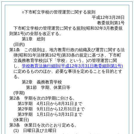
○下市町立学校の管理運営に関する規則
平成12年3月28日
教委規則第1号
下市町立学校の管理運営に関する規則(昭和32年3月教委規
則第1号)の全部を改正する。
第1章
総則
(目的)
第1条
この規則は、地方教育行政の組織及び運営に関する法
律
(昭和31年法律第162号)
第33条の規定に基づき、下市町
立義務教育学校
(以下「学校」という。)
の管理運営に関
し、
学校教育法施行細則
(平成12年3月31日教委細則第1号)
に定めるもののほか、必要な事項を定めることを目的とす
る。
第2章
義務教育学校
第1節
学期、休業日等
(学期)
第2条
学期を次の3学期に分ける。
第1学期 4月1日から8月31日まで
第2学期 9月1日から12月31日まで
第3学期 1月1日から3月31日まで
(休業日)
第3条
休業日を次のとおり定める。
(1)
日曜日及び土曜日