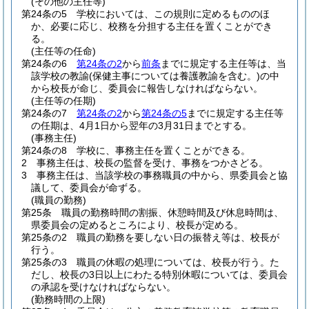
(その他の主任等)
第24条の5
学校においては、この規則に定めるもののほ
か、必要に応じ、校務を分担する主任を置くことができ
る。
(主任等の任命)
第24条の6
第24条の2
から
前条
までに規定する主任等は、当
該学校の教諭
(保健主事については養護教諭を含む。)
の中
から校長が命じ、委員会に報告しなければならない。
(主任等の任期)
第24条の7
第24条の2
から
第24条の5
までに規定する主任等
の任期は、4月1日から翌年の3月31日までとする。
(事務主任)
第24条の8
学校に、事務主任を置くことができる。
2
事務主任は、校長の監督を受け、事務をつかさどる。
3
事務主任は、当該学校の事務職員の中から、県委員会と協
議して、委員会が命ずる。
(職員の勤務)
第25条
職員の勤務時間の割振、休憩時間及び休息時間は、
県委員会の定めるところにより、校長が定める。
第25条の2
職員の勤務を要しない日の振替え等は、校長が
行う。
第25条の3
職員の休暇の処理については、校長が行う。
た
だし、校長の3日以上にわたる特別休暇については、委員会
の承認を受けなければならない。
(勤務時間の上限)