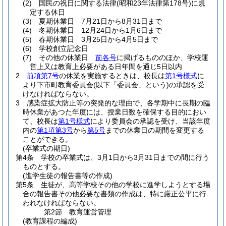
(2)
国民の祝日に関する法律
(昭和23年法律第178号)
に規
定する休日
(3)
夏期休業日 7月21日から8月31日まで
(4)
冬期休業日 12月24日から1月6日まで
(5)
春期休業日 3月25日から4月5日まで
(6)
学校創立記念日
(7)
その他の休業日
前各号
に掲げるもののほか、学校運
営上又は教育上必要がある日年間を通じ5日以内
2
前項第7号
の休業を実施するときは、校長は
第1号様式
に
より下市町教育委員会
(以下「委員会」という)
の承認を受
けなければならない。
3
感染症拡大防止等の突発的な理由で、各学期中に長期の臨
時休業があつた年度には、授業日数を確保する目的におい
て、校長は
第1号様式
により委員会の承認を受け、当該年度
内の
第1項第3号
から
第5号
までの休業日の期間を変更する
ことができる。
(卒業式の期日)
第4条
学校の卒業式は、3月1日から3月31日までの間に行う
ものとする。
(進学生徒の報告書等の作成)
第5条
生徒が、高等学校その他の学校に進学しようとする場
合の報告書その他必要な書類の作成は、特に厳正公平に行
われなければならない。
第2節
教育運営管理
(教育課程の編成)