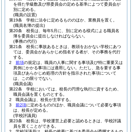
を得た学級数及び県委員会の定める基準によつて委員会が
別に定める。
(職員の設置)
第19条
学校に法令に定めるもののほか、業務員を置く。
(職員名簿の提出)
第20条
校長は、毎年5月に、別に定める様式による職員名
簿を委員会に提出しなければならない。
(事務の代行)
第21条
校長に事故あるときは、教頭をおかない学校にあつ
ては、委員会があらかじめ指名する者が、その事務を代行
する。
2
前項
の規定は、職員の人事に関する事項及び特に重要又は
異例にかかる事項には適用しない。
ただし、急を要する事
項及びあらかじめ処理の方針を指示された事項について
は、この限りでない。
(職員会議)
第22条
学校においては、校長の円滑な執行に資するため、
職員会議を置くものとする。
2
職員会議は、校長が主宰する。
3
前2項
に定めるもののほか、職員会議について必要な事項
は、校長が定める。
(学校評議員)
第23条
校長は、学校運営上必要と認めるときは、学校評議
員を置くことができる。
2
学校評議員は、校長の推薦に基づき委員会が委嘱するもの