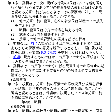
第16条
委員会は、次に掲げる行為の1又は2以上を繰り返し
行う等性行不良であつて他の児童生徒の教育に妨げがある
と認める児童生徒があるときは、その保護者に対して、児
童生徒の出席停止を命ずることができる。
(1)
他の児童生徒に傷害、心身の苦痛又は財産の上の損失
を与える行為
(2)
職員に傷害又は心身の苦痛を与える行為
(3)
施設又は設備を損壊する行為
(4)
授業その他の教育活動の実施を妨げる行為
2
委員会は、
前項
の規定により出席停止を命ずる場合には、
あらかじめ保護者の意見を聴取するとともに、理由及び期
間を記載した文書
(
第3号様式
)
を交付しなければならない。
3
前項
に規定するもののほか、出席停止の命令の手続きに関
し必要な事項は委員会が別に定める。
4
委員会は、出席停止の命令に係る児童生徒の出席停止の期
間における学習に対する支援その他の教育上必要な措置を
講ずるものとする。
(原級留置)
第17条
校長は、児童生徒の平素の出席状況及び成績を評価
した結果、各学年の課程の修了又は卒業を認めることが不
適当と認めるときは、保護者に説明した上で当該児童生徒
を原級に留めおくことができる。
第3節
職員
(職員の配置)
第18条
職員の各学校及び職員の種類ごとの配置数は、同意