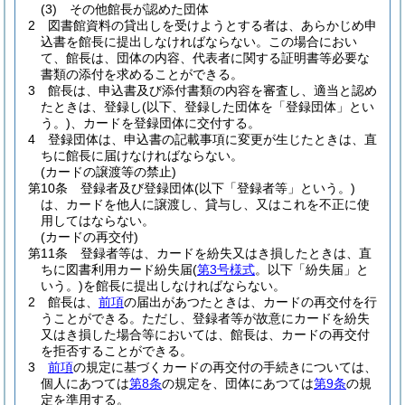
(3)
その他館長が認めた団体
2
図書館資料の貸出しを受けようとする者は、あらかじめ申
込書を館長に提出しなければならない。
この場合におい
て、館長は、団体の内容、代表者に関する証明書等必要な
書類の添付を求めることができる。
3
館長は、申込書及び添付書類の内容を審査し、適当と認め
たときは、登録し
(以下、登録した団体を「登録団体」とい
う。)
、カードを登録団体に交付する。
4
登録団体は、申込書の記載事項に変更が生じたときは、直
ちに館長に届けなければならない。
(カードの譲渡等の禁止)
第10条
登録者及び登録団体
(以下「登録者等」という。)
は、カードを他人に譲渡し、貸与し、又はこれを不正に使
用してはならない。
(カードの再交付)
第11条
登録者等は、カードを紛失又はき損したときは、直
ちに図書利用カード紛失届
(
第3号様式
。以下「紛失届」と
いう。)
を館長に提出しなければならない。
2
館長は、
前項
の届出があつたときは、カードの再交付を行
うことができる。
ただし、登録者等が故意にカードを紛失
又はき損した場合等においては、館長は、カードの再交付
を拒否することができる。
3
前項
の規定に基づくカードの再交付の手続きについては、
個人にあつては
第8条
の規定を、団体にあつては
第9条
の規
定を準用する。