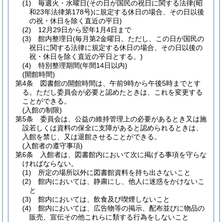
(1)
毎週火・水曜日
(その日が国民の祝日に関する法律
(昭
和23年法律第178号)
に規定する休日の場合、その日以後
の祝・休日を除く直近の平日)
(2)
12月29日から翌年1月4日まで
(3)
館内整理日
(毎月第2金曜日。ただし、この日が国民の
祝日に関する法律に規定する休日の場合、その日以後の
祝・休日を除く直近の平日とする。)
(4)
特別整理期間
(年間14日以内)
(開館時間)
第4条
図書館の開館時間は、午前9時から午後5時までとす
る。
ただし委員会が必要と認めたときは、これを変更する
ことができる。
(入館の制限)
第5条
委員会は、公益の維持管理上の必要があるとき又は施
設若しくは資料の保全に支障があると認められるときは、
入館を禁じ、又は退館させることができる。
(入館者の遵守事項)
第6条
入館者は、図書館内において次に掲げる事項を守らな
ければならない。
(1)
所定の場所以外に図書館資料を持ち出さないこと
(2)
館内においては、静粛にし、他人に迷惑をかけないこ
と
(3)
館内においては、飲食及び喫煙しないこと
(4)
館内においては、広告物等の掲示、配布並びに物品の
販売、宣伝その他これらに類する行為をしないこと