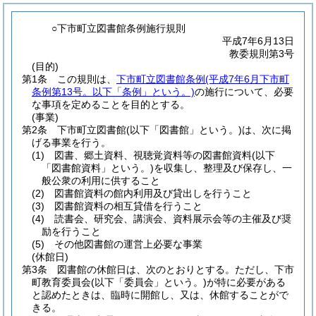
○下市町立図書館条例施行規則
平成7年6月13日
教委規則第3号
(目的)
第1条
この規則は、
下市町立図書館条例
(平成7年6月下市町
条例第13号。以下「条例」という。)
の施行について、必要
な事項を定めることを目的とする。
(事業)
第2条
下市町立図書館
(以下「図書館」という。)
は、次に掲
げる事業を行う。
(1)
図書、郷土資料、視聴覚資料等の図書館資料
(以下
「図書館資料」という。)
を収集し、整理及び保存し、一
般公衆の利用に供すること
(2)
図書館資料の館内利用及び貸出しを行うこと
(3)
図書館資料の相互貸借を行うこと
(4)
読書会、研究会、講演会、資料展示会等の主催及び奨
励を行うこと
(5)
その他図書館の運営上必要な事業
(休館日)
第3条
図書館の休館日は、次のとおりとする。
ただし、下市
町教育委員会
(以下「委員会」という。)
が特に必要がある
と認めたときは、臨時に開館し、又は、休館することがで
きる。