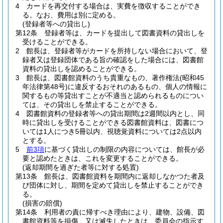
4
カードを再交付する場合は、実費を徴収することができ
る。
なお、費用は別に定める。
(登録者等への貸出し)
第12条
登録者等は、カードを提出して図書資料の貸出しを
受けることができる。
2
館長は、登録者等がカードを所持しない場合において、登
録者又は登録団体である旨の確認をした場合には、図書館
資料の貸出しを認めることができる。
3
館長は、図書館資料のうち貴重なもの、著作権法
(昭和45
年法律第48号)
に違反するおそれのあるもの、個人の情報に
関するもの等貸出すことが不適当と認められるものについ
ては、その貸出しを禁止することができる。
4
図書館資料の登録者等への貸出期間は2週間以内とし、同
時に貸出しを受けることができる図書館資料は、図書につ
いては1人につき5冊以内、視聴覚資料については2点以内
とする。
5
前3項
に基づく貸出しの制限の内容については、館長が必
要と認めたときは、これを変更することができる。
(返却期間を過ぎた者等に対する処置)
第13条
館長は、図書館資料を期間内に返却しなかつた者及
び団体に対し、期間を定めて貸出しを禁止することができ
る。
(損害の賠償)
第14条
利用者の責に帰すべき理由により、建物、設備、図
書館資料等を損傷、又は滅失したときは、委員会の指示す