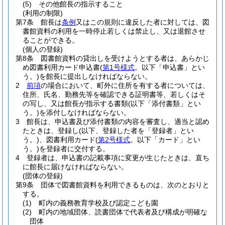
(5)
その他館長の指示すること
(利用の制限)
第7条
館長は
条例
又はこの規則に違反した者に対しては、図
書館資料の利用を一時停止若しくは禁止し、又は退館させ
ることができる。
(個人の登録)
第8条
図書館資料の貸出しを受けようとする者は、あらかじ
め図書利用カード申込書
(
第1号様式
。以下「申込書」とい
う。)
を館長に提出しなければならない。
2
前項
の場合において、町外に住所を有する者については、
住所、氏名、勤務先等を確認できる証明書等、若しくはそ
の写し、又は館長が指示する書類
(以下「添付書類」とい
う。)
を添付しなければならない。
3
館長は、申込書及び添付書類の内容を審査し、適当と認め
たときは、登録し
(以下、登録した者を「登録者」とい
う。)
、図書利用カード
(
第2号様式
。以下「カード」とい
う。)
を登録者に交付する。
4
登録者は、申込書の記載事項に変更が生じたときは、直ち
に館長に届けなければならない。
(団体の登録)
第9条
団体で図書館資料を利用できるものは、次のとおりと
する。
(1)
町内の義務教育学校及び認定こども園
(2)
町内の地域団体、読書団体で代表者及び構成が明確な
団体