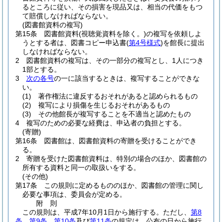
るところに従い、その損害を現品又は、相当の代価をもつ
て賠償しなければならない。
(図書館資料の複写)
第15条
図書館資料
(視聴覚資料を除く。)
の複写を依頼しよ
うとする者は、図書コピー申込書
(
第4号様式
)
を館長に提出
しなければならない。
2
図書館資料の複写は、その一部分の複写とし、1人につき
1部とする。
3
次の各号
の一に該当するときは、複写することができな
い。
(1)
著作権法に違反するおそれがあると認められるもの
(2)
複写により損傷を生じるおそれがあるもの
(3)
その他館長が複写することを不適当と認めたもの
4
複写のための必要な経費は、申込者の負担とする。
(寄贈)
第16条
図書館は、図書館資料の寄贈を受けることができ
る。
2
寄贈を受けた図書館資料は、特別の場合のほか、図書館の
所有する資料と同一の取扱いをする。
(その他)
第17条
この規則に定めるもののほか、図書館の管理に関し
必要な事項は、委員会が定める。
附
則
この規則は、平成7年10月1日から施行する。
ただし、
第8
条
、
第9条
、
第10条
及び
第11条
の規定は、公布の日から施行