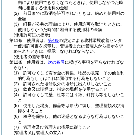
由により使用できなくなつたときは、使用しなかつた時
間に相当する使用料の金額
(2)
前日までに取消を許可されたときは、納めた使用料の
全額
(3)
町長が公共の理由により、使用許可を取消たときは、
使用しなかつた時間に相当する使用料の金額
(使用許可証の提示)
第11条
使用者は、
第4条
の規定による農村環境改善センタ
ー使用許可書を携帯し、管理者または管理人から提示を求
められたときは、提示しなければならない。
(使用者の遵守事項)
第12条
使用者は、
次の各号
に掲げる事項を守らなければな
らない。
(1)
許可なくして寄附金の募集、物品の販売、その他営利
的行為もしくはこれに類似する行為をしないこと
(2)
許可された場所以外の場所に出入りしないこと
(3)
飲食又は喫煙は、指定の場所を使用すること
(4)
許可なくして壁、柱等にはり紙、釘打ち等をしないこ
と
(5)
使用した場所、備品等は原状に復し、整理整頓及び清
掃をすること
(6)
秩序を保持し、他の迷惑となるような行為はしないこ
と
(7)
管理者及び管理人の指示に従うこと
(管理者又は管理人の立入)