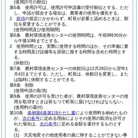
(使用許可の順位)
第5条
使用許可は、使用許可申請書の受付順位とする。
ただ
し、申請が競合する場合は、農業者の使用を優先する。
2
前項
の規定にかかわらず、町長が必要と認めるときは、順
位を変更することができる。
(使用時間及び使用期間)
第6条
農村環境改善センターの使用時間は、午前8時30分か
ら午後10時までとする。
2
使用時間とは、実際に使用する時間のほか、その準備に要
する時間及び設備等を原状に復する時間を含めた時間とす
る。
(休館日)
第7条
農村環境改善センターの休館日は12月28日から翌年1
月4日までとする。
ただし、町長は、休館日を変更し、また
は臨時に休館することができる。
第8条
削除
(使用申請の取消)
第9条
使用の許可を受けた者が、農村環境改善センターの使
用を取消すときは前もつて町長に届けなければならない。
(使用料の還付)
第10条
条例第6条第1項ただし書
により使用料を納めたもの
が、
次の各号
に定める理由によりその使用の取消を許可さ
れた場合は、
次の各号
に定める金額を還付するものとす
る。
(1)
天災地変その他使用者の責に帰することができない事