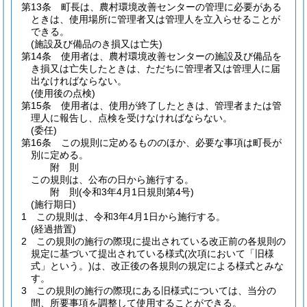
第13条
町長は、農村環境改善センターの管理に必要がある
ときは、使用場所に管理者又は管理人を立入らせることが
できる。
(施設及び備品のき損又は亡失)
第14条
使用者は、農村環境改善センターの施設及び備品を
き損又は亡失したときは、ただちに管理者又は管理人に届
出なければならない。
(使用後の点検)
第15条
使用者は、使用が終了したときは、管理者または管
理人に報告し、点検を受けなければならない。
(委任)
第16条
この規則に定めるもののほか、必要な事項は町長が
別に定める。
附
則
この規則は、公布の日から施行する。
附
則
(令和3年4月1日
規則第4号)
(施行期日)
1
この規則は、令和3年4月1日から施行する。
(経過措置)
2
この規則の施行の際現に提出されている改正前の各規則の
規定に基づいて提出されている様式
(次項において「旧様
式」という。)
は、改正後の各規則の規定による様式とみな
す。
3
この規則の施行の際現にある旧様式については、当分の
間、所要事項を調整して使用することができる。