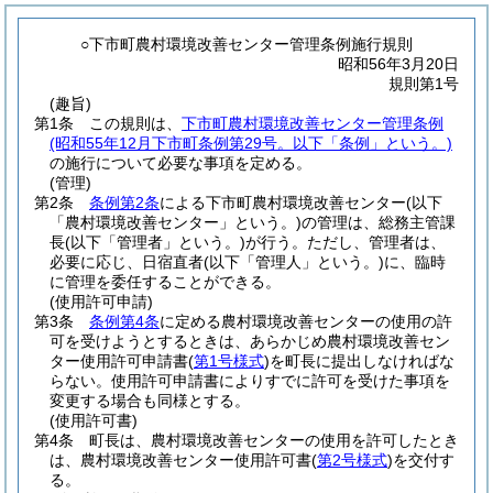
○下市町農村環境改善センター管理条例施行規則
昭和56年3月20日
規則第1号
(趣旨)
第1条
この規則は、
下市町農村環境改善センター管理条例
(昭和55年12月下市町条例第29号。以下「条例」という。)
の施行について必要な事項を定める。
(管理)
第2条
条例第2条
による下市町農村環境改善センター
(以下
「農村環境改善センター」という。)
の管理は、総務主管課
長
(以下「管理者」という。)
が行う。
ただし、管理者は、
必要に応じ、日宿直者
(以下「管理人」という。)
に、臨時
に管理を委任することができる。
(使用許可申請)
第3条
条例第4条
に定める農村環境改善センターの使用の許
可を受けようとするときは、あらかじめ農村環境改善セン
ター使用許可申請書
(
第1号様式
)
を町長に提出しなければな
らない。
使用許可申請書によりすでに許可を受けた事項を
変更する場合も同様とする。
(使用許可書)
第4条
町長は、農村環境改善センターの使用を許可したとき
は、農村環境改善センター使用許可書
(
第2号様式
)
を交付す
る。