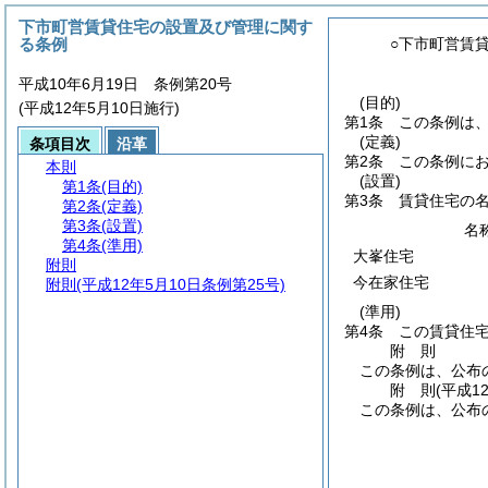
下市町営賃貸住宅の設置及び管理に関す
る条例
○下市町営賃
平成10年6月19日 条例第20号
(目的)
(平成12年5月10日施行)
第1条
この条例は
(定義)
条項目次
沿革
第2条
この条例に
本則
(設置)
第1条
(目的)
第3条
賃貸住宅の
第2条
(定義)
第3条
(設置)
名
第4条
(準用)
大峯住宅
附則
今在家住宅
附則
(平成12年5月10日条例第25号)
(準用)
第4条
この賃貸住
附
則
この条例は、公布
附
則
(平成1
この条例は、公布