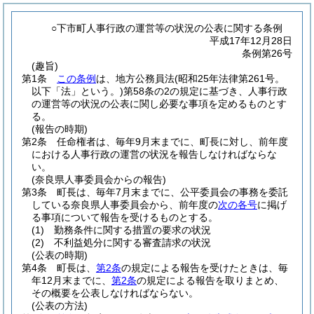
○下市町人事行政の運営等の状況の公表に関する条例
平成17年12月28日
条例第26号
(趣旨)
第1条
この条例
は、地方公務員法
(昭和25年法律第261号。
以下「法」という。)
第58条の2の規定に基づき、人事行政
の運営等の状況の公表に関し必要な事項を定めるものとす
る。
(報告の時期)
第2条
任命権者は、毎年9月末までに、町長に対し、前年度
における人事行政の運営の状況を報告しなければならな
い。
(奈良県人事委員会からの報告)
第3条
町長は、毎年7月末までに、公平委員会の事務を委託
している奈良県人事委員会から、前年度の
次の各号
に掲げ
る事項について報告を受けるものとする。
(1)
勤務条件に関する措置の要求の状況
(2)
不利益処分に関する審査請求の状況
(公表の時期)
第4条
町長は、
第2条
の規定による報告を受けたときは、毎
年12月末までに、
第2条
の規定による報告を取りまとめ、
その概要を公表しなければならない。
(公表の方法)