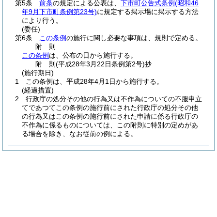
第5条
前条
の規定による公表は、
下市町公告式条例
(昭和46
年9月下市町条例第23号)
に規定する掲示場に掲示する方法
により行う。
(委任)
第6条
この条例
の施行に関し必要な事項は、規則で定める。
附
則
この条例
は、公布の日から施行する。
附
則
(平成28年3月22日
条例第2号)
抄
(施行期日)
1
この条例は、平成28年4月1日から施行する。
(経過措置)
2
行政庁の処分その他の行為又は不作為についての不服申立
てであつてこの条例の施行前にされた行政庁の処分その他
の行為又はこの条例の施行前にされた申請に係る行政庁の
不作為に係るものについては、この附則に特別の定めがあ
る場合を除き、なお従前の例による。