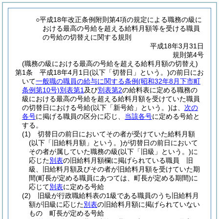
○平成18年改正条例附則第4項の規定による職務の級に
おける最高の号給を超える給料月額等を受ける職員
の号給の切替えに関する規則
平成18年3月31日
規則第4号
(職務の級における最高の号給を超える給料月額の切替え)
第1条
平成18年4月1日
(以下「切替日」という。)
の前日にお
いて
一般職の職員の給与に関する条例
(昭和32年8月下市町
条例第10号)
別表第1
及び
別表第2
の給料表に定める職務の
級における最高の号給を超える給料月額を受けていた職員
の切替日における号給
(以下「新号給」という。)
は、
次の
各号
に掲げる職員の区分に応じ、
当該各号
に定める号給と
する。
(1)
切替日の前日においてその者が受けていた給料月額
(以下「旧給料月額」という。)
が切替日の前日において
その者が属していた職務の級
(以下「旧級」という。)
に
応じた
別表
の旧給料月額欄に掲げられている職員 旧
級、旧給料月額及びその者が旧給料月額を受けていた期
間
(町長が定める職員にあつては、町長が定める期間)
に
応じて
別表
に定める号給
(2)
旧級が行政職給料表の1級である職員のうち旧給料月
額が旧級に応じた
別表
の旧給料月額に掲げられていない
もの 町長が定める号給