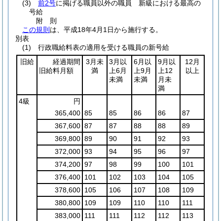
(3)
前2号
に掲げる職員以外の職員 新級における最高の
号給
附
則
この規則
は、平成18年4月1日から施行する。
別表
(1) 行政職給料表の適用を受ける職員の新号給
旧給
経過期間
3月未
3月以
6月以
9月以
12月
旧給料月額
満
上6月
上9月
上12
以上
未満
未満
月未
満
4級
円
365,400
85
85
86
86
87
367,600
87
87
88
88
89
369,800
89
90
91
92
93
372,000
93
94
95
96
97
374,200
97
98
99
100
101
376,400
101
102
103
104
105
378,600
105
106
107
108
109
380,800
109
109
110
110
111
383,000
111
111
112
112
113