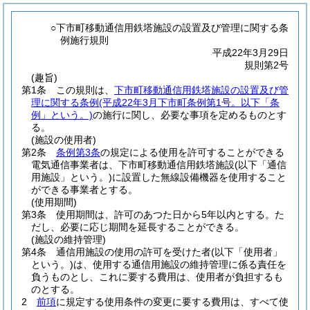
○下市町移動通信用鉄塔施設の設置及び管理に関する条
例施行規則
平成22年3月29日
規則第2号
(趣旨)
第1条
この規則は、
下市町移動通信用鉄塔施設の設置及び管
理に関する条例
(平成22年3月下市町条例第1号。以下「条
例」という。)
の施行に関し、必要な事項を定めるものとす
る。
(施設の使用者)
第2条
条例第3条
の規定による使用を許可することができる
電気通信事業者は、下市町移動通信用鉄塔施設
(以下「通信
用施設」という。)
に設置した無線設備機器を使用すること
ができる事業者とする。
(使用期間)
第3条
使用期間は、許可のあつた日から5年以内とする。
た
だし、必要に応じ期間を延長することができる。
(施設の維持管理)
第4条
通信用施設の使用の許可を受けた者
(以下「使用者」
という。)
は、使用する通信用施設の維持管理に係る責任を
負うものとし、これに要する費用は、使用者が負担するも
のとする。
2
前項
に規定する使用条件の変更に要する費用は、すべて使