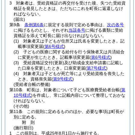
3
対象者は、受給資格証の再交付を受けた後、失つた受給資
格証を発見したときは、ただちにこれを町長に返還しなけ
ればならない。
(届出)
第9条
条例第6条
に規定する規則で定める事由は、
次の各号
に掲げるものとし、それぞれ
当該各号
に掲げる書類に受給
資格証を添えて町長に届け出なければならない。
(1)
対象者又は子どもが住所又は氏名を変更したとき。記
載事項変更届
(
第6号様式
)
(2)
子どもの医療に関する給付を行う保険者又は共済組合
に変更が生じたとき。記載事項変更届
(
第6号様式
)
(3)
受給資格証交付
(更新)
及び助成金支給申請書に記載し
た口座を変更したとき。口座変更届
(
第7号様式
)
(4)
対象者又は子どもが死亡等により受給資格を喪失した
とき。資格喪失届
(
第9号様式
)
(受給者台帳の整備)
第10条
町長は、対象者について子ども医療費受給者台帳
(
第
10号様式
)
を作成し、常に記載内容について整理しておかな
ければならない。
(その他)
第11条
この規則に定めるもののほか、必要な事項は町長が
別に定める。
附
則
(施行期日)
1
この規則は、平成25年8月1日から施行する。