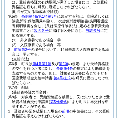
は、受給資格証の有効期間が満了した場合には、当該受給
資格証を直ちに町長に返還しなければならない。
(町長が定める助成金控除額)
第5条
条例第4条第1項第3号
に規定する額は、病院若しくは
診療所等
(保険薬局を除く。)
の診療報酬明細書
(訪問看護療
養費明細書を含む。)
又は医療保険各法に定める療養費支給
申請書ごとに
次の各号
に掲げる区分に応じ、
当該各号
に定
める額とする。
(1)
外来療養である場合 零
(2)
入院療養である場合 零
2
前項第2号
の場合において、14日未満の入院療養である場
合は、零とする。
(支給方法)
第6条
町長は
第4条第1項
及び
第2項
の規定により受給資格証
の交付を行つた者に対し、
条例第4条
の規定により助成金を
支給するものとする。
但し、対象者は必要に応じて子ども
医療費助成金支給申請書
(
第4号様式
)
を町長に提出しなけれ
ばならない。
第7条
削除
(受給資格証の再交付)
第8条
対象者は、受給資格証を破損し、又は失つたときは受
給資格証再交付申請書
(
第5号様式
)
により町長に再交付を申
請することができる。
2
受給資格証を破損した場合の
前項
の申請書には、その受給
資格証を添えなければならない。