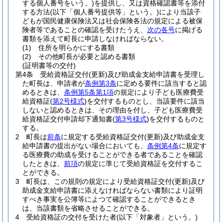
する個人番号をいう。)
を提供し、又は資格確認書等を添付
する方法
(以下「個人番号提供等」という。)
により当該子
どもが国民健康保険法又は社会保険各法の規定による被保
険者等であることの確認を受けたうえ、
次の各号
に掲げる
書類を添えて町長に申請しなければならない。
(1)
住所を明らかにする書類
(2)
その他町長が必要と認める書類
(証明書等の交付)
第4条
受給資格証交付
(更新)
及び助成金支給申請書を受理し
た町長は、申請者が
条例第3条
に定める要件に該当すると認
めるときは、
条例第5条第1項
の規定により子ども医療費受
給資格証
(
第2号様式
)
を交付するものとし、当該要件に該当
しないと認めるときは、その理由を付し、子ども医療費受
給資格証交付申請却下通知書
(
第3号様式
)
を交付するものと
する。
2
町長は
前条
に規定する受給資格証交付
(更新)
及び助成金支
給申請書の提出がない場合においても、
条例第4条
に規定す
る医療費の助成を受けることができる者であることを確認
したときは、
前項
の規定に準じて受給資格証を交付するこ
とができる。
3
町長は、この規則の規定により受給資格証交付
(更新)
及び
助成金支給申請書に添えなければならない書類により証明
すべき事実を公簿等によつて確認することができるとき
は、当該書類を省略させることができる。
4
受給資格証の交付を受けた者
(以下「対象者」という。)