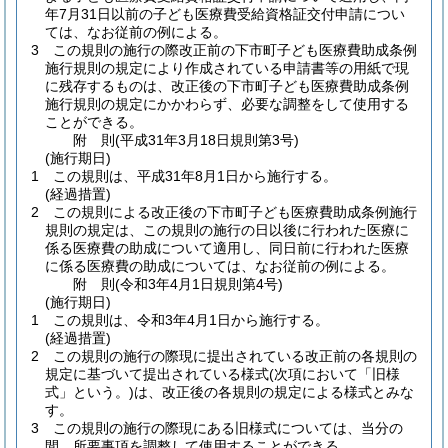
年7月31日以前の子ども医療費受給資格証交付申請につい
ては、なお従前の例による。
3
この規則の施行の際改正前の下市町子ども医療費助成条例
施行規則の規定により作成されている申請書等の用紙で現
に残存するものは、改正後の下市町子ども医療費助成条例
施行規則の規定にかかわらず、必要な調整をして使用する
ことができる。
附
則
(平成31年3月18日
規則第3号)
(施行期日)
1
この規則は、平成31年8月1日から施行する。
(経過措置)
2
この規則による改正後の下市町子ども医療費助成条例施行
規則の規定は、この規則の施行の日以後に行われた医療に
係る医療費の助成について適用し、同日前に行われた医療
に係る医療費の助成については、なお従前の例による。
附
則
(令和3年4月1日
規則第4号)
(施行期日)
1
この規則は、令和3年4月1日から施行する。
(経過措置)
2
この規則の施行の際現に提出されている改正前の各規則の
規定に基づいて提出されている様式
(次項において「旧様
式」という。)
は、改正後の各規則の規定による様式とみな
す。
3
この規則の施行の際現にある旧様式については、当分の
間、所要事項を調整して使用することができる。