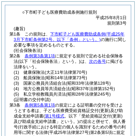
○下市町子ども医療費助成条例施行規則
平成25年8月1日
規則第3号
(趣旨)
第1条
この規則は、
下市町子ども医療費助成条例
(平成25年
3月下市町条例第2号。以下「条例」という。)
の施行に関し
必要な事項を定めるものとする。
(社会保険各法)
第2条
条例第3条第1項
に規定する規則で定める社会保険各
法
(以下「社会保険各法」という。)
は、
次の各号
に掲げる
法律をいう。
(1)
健康保険法
(大正11年法律第70号)
(2)
船員保険法
(昭和14年法律第73号)
(3)
国家公務員共済組合法
(昭和33年法律第128号)
(4)
地方公務員等共済組合法
(昭和37年法律第152号)
(5)
私立学校教職員共済法
(昭和28年法律第245号)
(証明書の交付申請)
第3条
条例第5条第1項
の規定による証明書の交付を受けよ
うとする者は、子ども医療費受給資格証交付
(更新)
及び助
成金支給申請書
(
第1号様式
。以下「受給資格証交付
(更新)
及び助成金支給申請書」という。)
の提出と併せて、個人番
号
(行政手続における特定の個人を識別するための番号の利
用等に関する法律
(平成25年法律第27号)
第2条第5項に規定