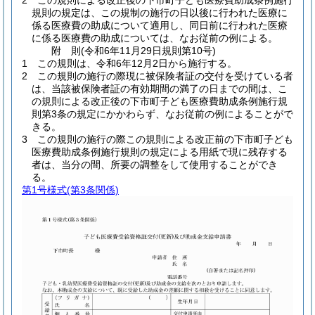
2
この規則による改正後の下市町子ども医療費助成条例施行
規則の規定は、この規制の施行の日以後に行われた医療に
係る医療費の助成について適用し、同日前に行われた医療
に係る医療費の助成については、なお従前の例による。
附
則
(令和6年11月29日
規則第10号)
1
この規則は、令和6年12月2日から施行する。
2
この規則の施行の際現に被保険者証の交付を受けている者
は、当該被保険者証の有効期間の満了の日までの間は、こ
の規則による改正後の下市町子ども医療費助成条例施行規
則第3条の規定にかかわらず、なお従前の例によることがで
きる。
3
この規則の施行の際この規則による改正前の下市町子ども
医療費助成条例施行規則の規定による用紙で現に残存する
者は、当分の間、所要の調整をして使用することができ
る。
第1号様式
(第3条関係)