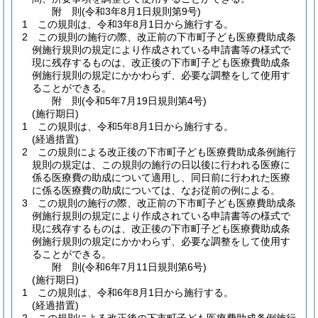
附
則
(令和3年8月1日
規則第9号)
1
この規則は、令和3年8月1日から施行する。
2
この規則の施行の際、改正前の下市町子ども医療費助成条
例施行規則の規定により作成されている申請書等の様式で
現に残存するものは、改正後の下市町子ども医療費助成条
例施行規則の規定にかかわらず、必要な調整をして使用す
ることができる。
附
則
(令和5年7月19日
規則第4号)
(施行期日)
1
この規則は、令和5年8月1日から施行する。
(経過措置)
2
この規則による改正後の下市町子ども医療費助成条例施行
規則の規定は、この規則の施行の日以後に行われる医療に
係る医療費の助成について適用し、同日前に行われた医療
に係る医療費の助成については、なお従前の例による。
3
この規則の施行の際、改正前の下市町子ども医療費助成条
例施行規則の規定により作成されている申請書等の様式で
現に残存するものは、改正後の下市町子ども医療費助成条
例施行規則の規定にかかわらず、必要な調整をして使用す
ることができる。
附
則
(令和6年7月11日
規則第6号)
(施行期日)
1
この規則は、令和6年8月1日から施行する。
(経過措置)