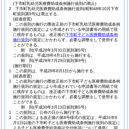
(下市町乳幼児医療費助成条例施行規則の廃止)
2
下市町乳幼児医療費助成条例施行規則
(昭和48年10月下市
町規則第9号)
は廃止する。
(経過措置)
3
この規則の施行の際改正前の下市町乳幼児医療費助成条例
施行規則の規定により作成されている申請書等の用紙で現
に残存するものは、改正後の
下市町子ども医療費助成条例
施行規則
の規定にかかわらず、必要な調整をして使用する
ことができる。
附
則
(平成28年3月31日
規則第5号)
この規則は、平成28年4月1日から施行する。
附
則
(平成28年7月29日
規則第9号)
(施行期日)
1
この規則は、平成28年8月1日から施行する。
(経過措置)
2
この規則の施行の際改正前の下市町子ども医療費助成条例
施行規則の規定により作成されている申請書等の用紙で現
に残存するものは、改正後の下市町子ども医療費助成条例
施行規則の規定にかかわらず、必要な調整をして使用する
ことができる。
附
則
(平成30年3月13日
規則第5号)
1
この規則は、公布の日から施行する。
2
この規則による改正後の第8号様式の規定は、平成31年8
月1日以後の下市町子ども医療費助成条例施行規則の規定に
よる子ども医療費受給資格証交付申請について適用し、同